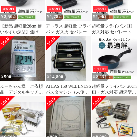
物 耐久性コーティング
0表示 縦置き可能 計量
アップ カウントダウン
PFOA PFOS フリー
範囲1g～ ホワイト
6ボタン AT-L03
10%OFF
10%OFF
10%OFF
Villight（ヴィライト）
ADS-2200
2,502
1,782
1,962
¥
¥
¥
ブラック FRP-TMV
【新品 超軽量28cm 使
アトラス 超軽量 フライ
超軽量フライパン IH・
いやすい深型】焦げ付
パン ガス火 セパレート
ガス対応 セパレート型
きずらい アトラス 炒め
型 四角 軽い 焦げ付か
四角 軽量 焦げ付かない
鍋 ガス火専用 Silkware
ない 高熱効率 ダイキン
くっつかない アルミダ
/ FRP-D28V
Silkware シルクウェア
イキャスト 鋳物 耐久性
アルミダイキャスト 鋳
コーティング PFOA
物 耐久性コーティング
PFOS フリー FRP-ISPV
PFOA PFOS フリー
10%OFF
Vilight（ヴィライト）
500
14,800
2,232
¥
¥
¥
ブラック FRP-SPV
ふーちゃん様 ご依頼
ATLAS 150 WELLNESS
超軽量フライパン 20cm
品 デジタルキッチン
パスタマシン（未使
IH・ガス対応 超深型
タイマー AT-02WH
用）
軽々持てる 焦げ付かな
アトラス
い 炒め鍋 くっつかない
アルミダイキャスト 鋳
物 耐久性コーティング
PFOA PFOS フリー
FRP-ISD20V