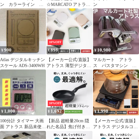
ン カラーライン ブ
☆MARCATO アトラス
ン
ラック
パスタマシン 4種パス
タ対応
10%OFF
900
898
10,980
¥
¥
¥
Atlas デジタルキッチン
【メーカー公式/直販】
マルカート アトラ
スケール ADS-3400WH
アトラス 薄型デジタル
ス パスタマシン 製
キッチンスケール 2kg
麺機 パスタバイク
3kg 微量モード0.1g対応
イタリア製 ジャンク
キッチン クッキング ス
品
ケール はかり 風袋切り
0表示 縦置き可 コンパ
クト 薄型 ADS-2400
10%OFF
ADS-3400
1,000
1,692
1,998
¥
¥
¥
100分計 タイマー 大画
【新品 超軽量20cm 隠
【メーカー公式/直販】
面 アトラス 新品未使用
れた名品】焦げ付きず
アトラス デジタルコー
品
らい アトラス フライパ
ヒースケール 3kg 0.1g
ン 炒め鍋 ガス火専用
表示 タイマー機能付き