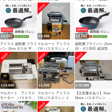
型 軽い 焦げ付かない
使用）
炒め鍋 高熱効率 ダイキ
ン Silkware シルクウェ
ア アルミダイキャスト
鋳物 耐久性コーティン
グ PFOA PFOS フリー
10%OFF
10%OFF
Vilight ブラック FRP-
2,502
8,980
2,682
¥
¥
¥
SD24V
アトラス 超軽量 フライ
マルカート アトラス
超軽量フライパン 26cm
パン 28cm ガス火 平型
150 パスタマシン イタ
IH・ガス対応 超深型
軽い 焦げ付かない 炒め
リア製 MARCATO
軽々持てる 焦げ付かな
鍋 高熱効率 ダイキン
い 炒め鍋 くっつかない
Silkware シルクウェア
アルミダイキャスト 鋳
アルミダイキャスト 鋳
物 耐久性コーティング
物 耐久性コーティング
PFOA PFOS フリー
PFOA PFOS フリー
FRP-ISD26V
Vilight ブラック FRP-
19,000
6,999
10,980
¥
¥
¥
28V
マルカート アトラス
マルカート アトラス
【注意書きあり】Atlas
モーター パスタマシ
150 パスタマシン イタ
Motor パスタマシン シ
ン
リア製 MARCATO
ルバー AC電源