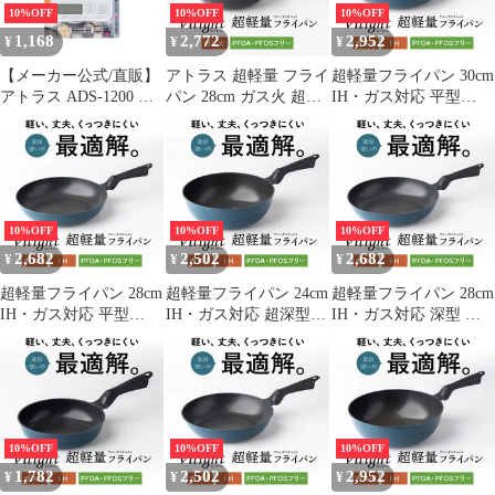
グ PFOA PFOS フリー
オフ ホワイト ADS-
PFOA PFOS フリー
10%OFF
10%OFF
10%OFF
Vilight ブラック FRP-
3200
Vilight ブラック FRP-
1,168
2,772
2,952
¥
¥
¥
SD20V
30V
【メーカー公式/直販】
アトラス 超軽量 フライ
超軽量フライパン 30cm
アトラス ADS-1200 デ
パン 28cm ガス火 超深
IH・ガス対応 平型
ジタルスケール 1kg 微
型 軽い 焦げ付かない
軽々持てる 焦げ付かな
量モード0.1g対応 キッ
炒め鍋 高熱効率 ダイキ
い 炒め鍋 くっつかない
チン クッキング スケー
ン Silkware シルクウェ
アルミダイキャスト 鋳
ル 秤 はかり 風袋切り
ア アルミダイキャスト
物 耐久性コーティング
0表示 縦置き可能 計量
鋳物 耐久性コーティン
PFOA PFOS フリー
範囲1g～ ホワイト
グ PFOA PFOS フリー
FRP-I30V
10%OFF
10%OFF
10%OFF
ADS-1200
Vilight ブラック FRP-
2,682
2,502
2,682
¥
¥
¥
SD28V
超軽量フライパン 28cm
超軽量フライパン 24cm
超軽量フライパン 28cm
IH・ガス対応 平型
IH・ガス対応 超深型
IH・ガス対応 深型 炒
軽々持てる 焦げ付かな
軽々持てる 焦げ付かな
め鍋 軽量 焦げ付かない
い 炒め鍋 くっつかない
い 炒め鍋 くっつかない
くっつかない アルミダ
アルミダイキャスト 鋳
アルミダイキャスト 鋳
イキャスト 鋳物 耐久性
物 耐久性コーティング
物 耐久性コーティング
コーティング PFOA
PFOA PFOS フリー
PFOA PFOS フリー
PFOS フリー FRP-
FRP-I28V
FRP-ISD24V
ID28V
10%OFF
10%OFF
10%OFF
1,782
2,502
2,952
¥
¥
¥