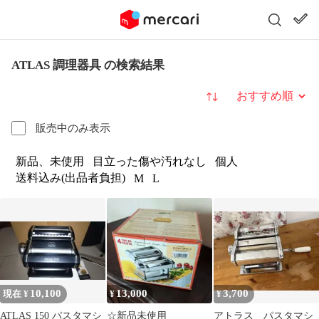
ATLAS 調理器具 の検索結果
並び替え
販売中のみ表示
新品、未使用
目立った傷や汚れなし
個人
送料込み(出品者負担)
M
L
10,100
13,000
3,700
現在 ¥
¥
¥
ATLAS 150 パスタマシ
☆新品未使用
アトラス パスタマシ