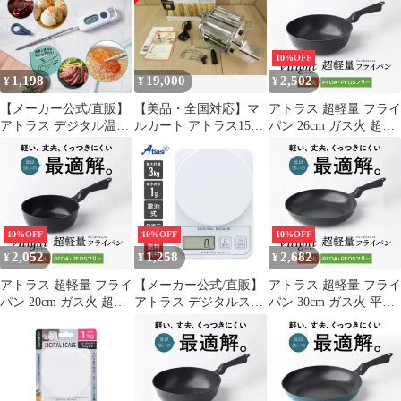
10%OFF
1,198
19,000
2,502
¥
¥
¥
【メーカー公式/直販】
【美品・全国対応】マ
アトラス 超軽量 フライ
アトラス デジタル温度
ルカート アトラス150
パン 26cm ガス火 超深
計 -15℃～250℃ 角度調
電動モーター＆カッタ
型 軽い 焦げ付かない
整 MAX MIN表示 キッ
ー
炒め鍋 高熱効率 ダイキ
チン クッキング お菓子
ン Silkware シルクウェ
揚げ物 料理 フック穴
ア アルミダイキャスト
マグネット付き キャッ
鋳物 耐久性コーティン
プ付き ホワイト ATM-
グ PFOA PFOS フリー
10%OFF
10%OFF
10%OFF
01WH
Vilight ブラック FRP-
2,052
1,258
2,682
¥
¥
¥
SD26V
アトラス 超軽量 フライ
【メーカー公式/直販】
アトラス 超軽量 フライ
パン 20cm ガス火 超深
アトラス デジタルスケ
パン 30cm ガス火 平型
型 軽い 焦げ付かない
ール 3kg キッチンスケ
軽い 焦げ付かない 炒め
炒め鍋 高熱効率 ダイキ
ール クッキングスケー
鍋 高熱効率 ダイキン
ン Silkware シルクウェ
ル 秤 はかり 風袋切り
Silkware シルクウェア
ア アルミダイキャスト
0表示 縦置き可能 1g～
アルミダイキャスト 鋳
鋳物 耐久性コーティン
200g まで オートパワー
物 耐久性コーティング