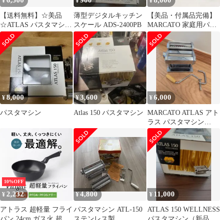
6,500
900
8,000
¥
¥
¥
【送料無料】☆美品
薄型デジタルキッチン
【美品・付属品完備】
☆ATLAS パスタマシー
スケール ADS-2400PB
MARCATO 家庭用パス
ン イタリア製
タマシーン ATLAS
MOD.150 ［764-351-
1000_0705］
8,000
3,600
6,000
¥
¥
¥
パスタマシン
Atlas 150 パスタマシン
MARCATO ATLAS アト
ラス パスタマシン
150mm - DELUXE
10%OFF
2,232
4,800
11,000
¥
¥
¥
アトラス 超軽量 フライ
パスタマシン ATL-150
ATLAS 150 WELLNESS
パン 24cm ガス火 超深
ステンレス製
パスタマシン（新品未