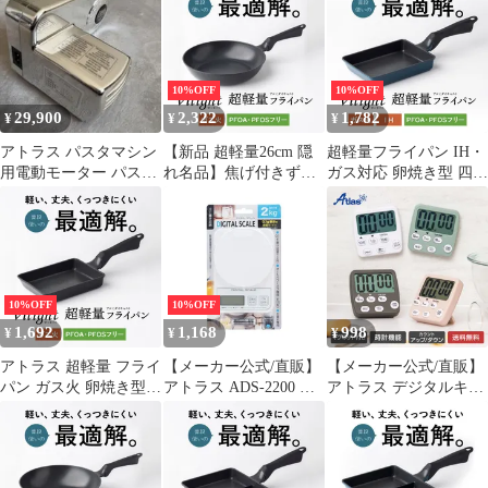
Silkware / FRP-20V
風袋切り ドリップ コー
ヒー用 珈琲 はかり 秤
キッチン クッキング カ
フェリンク ADCS-03
10%OFF
10%OFF
ADCS-031
29,900
2,322
1,782
¥
¥
¥
アトラス パスタマシン
【新品 超軽量26cm 隠
超軽量フライパン IH・
用電動モーター パスタ
れ名品】焦げ付きずら
ガス対応 卵焼き型 四角
ドライブ
い アトラス フライパン
軽量 焦げ付かない くっ
炒め鍋 ガス火専用
つかない アルミダイキ
Silkware / FRP-26V
ャスト 鋳物 耐久性コー
ティング PFOA PFOS
フリー FRP-ITMV
10%OFF
10%OFF
1,692
1,168
998
¥
¥
¥
アトラス 超軽量 フライ
【メーカー公式/直販】
【メーカー公式/直販】
パン ガス火 卵焼き型
アトラス ADS-2200 デ
アトラス デジタルキッ
四角 軽い 焦げ付かない
ジタルスケール 2kg 微
チンタイマー マグネッ
高熱効率 ダイキン
量モード0.1g対応 キッ
ト付き 見やすい 大画面
Silkware シルクウェア
チン クッキング スケー
時計付き スタンド付き
アルミダイキャスト 鋳
ル 秤 はかり 風袋切り
ストラップ穴 カウント