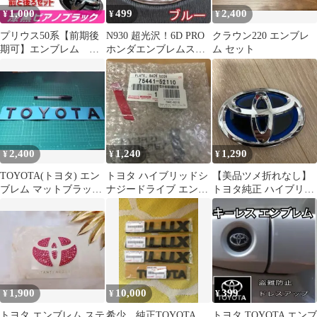
1,000
499
2,400
¥
¥
¥
プリウス50系【前期後
N930 超光沢！6D PRO
クラウン220 エンブレ
期可】エンブレム 日
ホンダエンブレムステ
ム セット
本製漆黒ピアノブラッ
アリングステッカー！
ク 高級感あり！
日本製！青
2,400
1,240
1,290
¥
¥
¥
TOYOTA(トヨタ) エン
トヨタ ハイブリッドシ
【美品ツメ折れなし】
ブレム マットブラッ
ナジードライブ エンブ
トヨタ純正 ハイブリッ
ク ビッグサイズ
レム
ド エンブレム ブルー
横幅15cm
1,900
10,000
399
¥
¥
¥
トヨタ エンブレム ステ
希少 純正TOYOTA
トヨタ TOYOTA エンブ