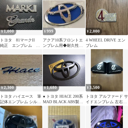
ラック
1,000
999
2,000
¥
¥
¥
トヨタ 81マークII
アクア10系フロントエ
4 WHEEL DRIVE エン
純正 エンブレム グ
ンブレム用◆耐久性強
ブレム
ランデ
い日本製4Dブルーカー
ボン
2,300
1,680
3,500
¥
¥
¥
トヨタ ハイエース 筆
● トヨタ HIACE 200系
トヨタ アルファード サ
記体エンブレム シルバ
MAD BLACK ABS製
イドエンブレム 左右セ
ーミラータイプ
13cm スポーツ エンブ
ット
レム新品未開封品！