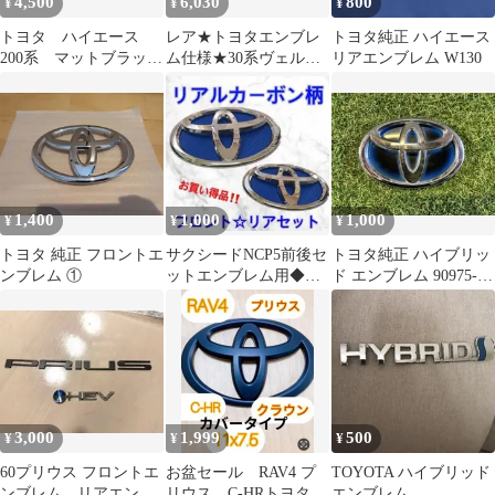
4,500
6,030
800
¥
¥
¥
トヨタ ハイエース
レア★トヨタエンブレ
トヨタ純正 ハイエース
200系 マットブラッ
ム仕様★30系ヴェルフ
リアエンブレム W130
ク エンブレム 標準
ァイア前期★海外輸出
型 リア用 純正
用トヨタエンブレム
1,400
1,000
1,000
¥
¥
¥
トヨタ 純正 フロントエ
サクシードNCP5前後セ
トヨタ純正 ハイブリッ
ンブレム ①
ットエンブレム用◆耐
ド エンブレム 90975-
久性強い日本製4Dブル
02196
ーカーボン
3,000
1,999
500
¥
¥
¥
60プリウス フロントエ
お盆セール RAV4 プ
TOYOTA ハイブリッド
ンブレム、リアエンブ
リウス C-HRトヨタエ
エンブレム