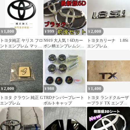
1,800
999
2,000
¥
¥
¥
トヨタ純正 ヤリス フロ
N919 大人気！6Dカー
トヨタカリーナ 1.8Si
ントエンブレム マット
ボン柄エンブレムシー
エンブレム
ブラック 美品
ト！プリウス30！プリ
ウス40！黒
2,000
980
1,400
¥
¥
¥
トヨタ クラウン 純正 G
TRDナンバープレート
トヨタ ランドクルーザ
エンブレム
ボルトキャップ
ープラド TX エンブレ
ム