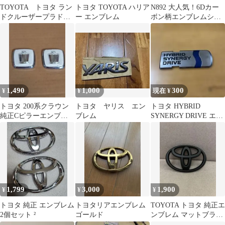
TOYOTA トヨタ ラン
トヨタ TOYOTA ハリア
N892 大人気！6Dカー
ドクルーザープラド
ー エンブレム
ボン柄エンブレムシー
ランクル 純正 エンブ
ト！プリウス30！プリ
レム
ウス40！白
1,490
1,000
300
¥
¥
現在 ¥
トヨタ 200系クラウン
トヨタ ヤリス エン
トヨタ HYBRID
純正Cピラーエンブレ
ブレム
SYNERGY DRIVE エン
ム 2個セット
ブレム
1,799
3,000
1,900
¥
¥
¥
トヨタ 純正 エンブレム
トヨタリアエンブレム
TOYOTA トヨタ 純正エ
2個セット ²
ゴールド
ンブレム マットブラッ
ク 送料込