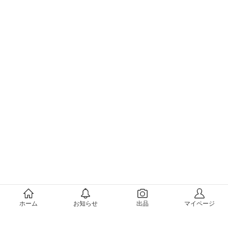
メルカリについて
ホーム
お知らせ
出品
マイページ
会社概要（運営会社）
採用情報