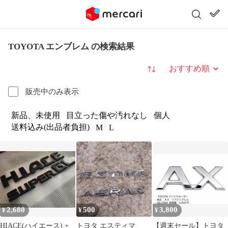
TOYOTA エンブレム の検索結果
並び替え
販売中のみ表示
新品、未使用
目立った傷や汚れなし
個人
送料込み(出品者負担)
M
L
2,680
500
3,800
¥
¥
¥
HIACE(ハイエース) +
トヨタ エスティマ
【週末セール】トヨタ