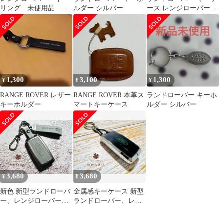
リング 未使用品 キ
ルダー シルバー
ース レンジローバーイ
ーホルダー ディフェ
ヴォーク レンジローバ
ンダーランドローバー
ースポーツ
1,300
3,100
1,300
¥
¥
¥
RANGE ROVER レザー
RANGE ROVER 本革ス
ランドローバー キーホ
キーホルダー
マートキーケース
ルダー シルバー
3,680
3,680
¥
¥
新色 新型ランドローバ
金属感キーケース 新型
ー、レンジローバー、
ランドローバー、レン
ディフェンダー、革キ
ジローバー 取付簡単 高