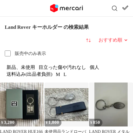
Land Rover キーホルダー の検索結果
並び替え
販売中のみ表示
新品、未使用
目立った傷や汚れなし
個人
送料込み(出品者負担)
M
L
3,200
1,800
850
¥
¥
¥
LAND ROVER HUE166
未使用品ランドローバ
LAND ROVER メタル