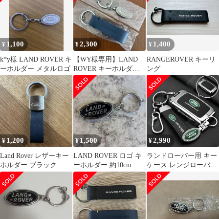
1,100
2,300
1,400
¥
¥
¥
k*y様 LAND ROVER キ
【WY様専用】LAND
RANGEROVER キーリ
ーホルダー メタルロゴ
ROVER キーホルダ
ング
ー 2個セット
1,200
1,500
2,990
¥
¥
¥
Land Rover レザーキー
LAND ROVER ロゴ キ
ランドローバー用 キー
ホルダー ブラック
ーホルダー 約10cm
ケース レンジローバー
スポーツ イヴォーク ヴ
ェラール