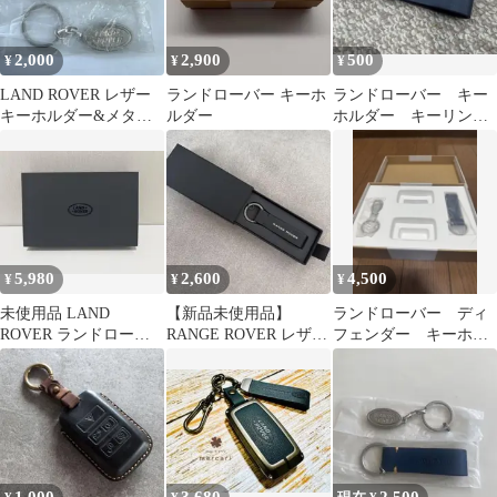
2,000
2,900
500
¥
¥
¥
LAND ROVER レザー
ランドローバー キーホ
ランドローバー キー
キーホルダー&メタル
ルダー
ホルダー キーリン
キーホルダー
グ レンジローバー
ディフェンダー 純正
5,980
2,600
4,500
¥
¥
¥
未使用品 LAND
【新品未使用品】
ランドローバー ディ
ROVER ランドローバ
RANGE ROVER レザー
フェンダー キーホル
ー 純正キーホルダー 2
ループキーリング（ブ
ダーセット
個 BOX付
ラック）