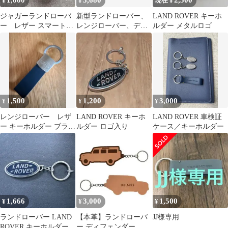
1,000
3,680
2,500
¥
¥
現在 ¥
ジャガーランドローバ
新型ランドローバー、
LAND ROVER キーホ
ー レザー スマートキ
レンジローバー、ディ
ルダー メタルロゴ
ーケース
フェンダー、革キーケ
ース取付簡単 高級感
1,500
1,200
3,000
¥
¥
¥
レンジローバー レザ
LAND ROVER キーホ
LAND ROVER 車検証
ー キーホルダー ブラッ
ルダー ロゴ入り
ケース／キーホルダー
ク
1,666
3,000
1,500
¥
¥
¥
ランドローバー LAND
【本革】ランドローバ
JJ様専用
ROVER キーホルダー
ー ディフェンダー