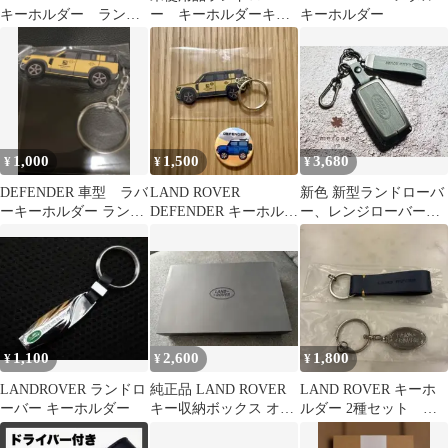
キーホルダー ランド
ー キーホルダーキー
キーホルダー
ローバー
リングレンジローバー
ディフェンダー
1,000
1,500
3,680
¥
¥
¥
DEFENDER 車型 ラバ
LAND ROVER
新色 新型ランドローバ
ーキーホルダー ランド
DEFENDER キーホルダ
ー、レンジローバー、
ローバー
ー ピンバッジ セット
ディフェンダー、革キ
ーケース取付簡単
1,100
2,600
1,800
¥
¥
¥
LANDROVER ランドロ
純正品 LAND ROVER
LAND ROVER キーホ
ーバー キーホルダー
キー収納ボックス オー
ルダー 2種セット 新
ナーキット
品