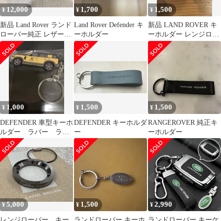
12,000
1,700
1,500
¥
¥
¥
新品 Land Rover ランド
Land Rover Defender キ
新品 LAND ROVER キ
ローバー純正 レザー
ーホルダー
ーホルダー レンジロー
スマートキーケース
バー ディフェンダー
1,000
1,500
1,500
¥
¥
¥
DEFENDER 車型キーホ
DEFENDER キーホルダ
RANGEROVER 純正キ
ルダー ラバー ラン
ー
ーホルダー
ドローバー
5,000
1,500
2,990
¥
¥
¥
レンジローバー キー
ランドローバー キーホ
ランドローバー キーケ