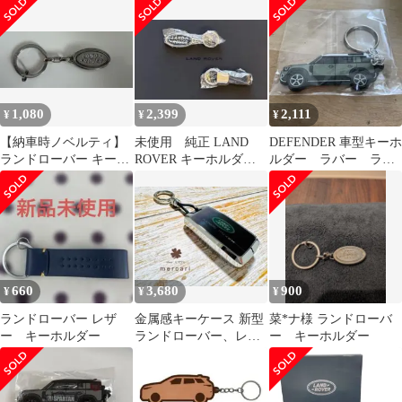
1,080
2,399
2,111
¥
¥
¥
【納車時ノベルティ】
未使用 純正 LAND
DEFENDER 車型キーホ
ランドローバー キーホ
ROVER キーホルダー
ルダー ラバー ラン
ルダー LAND ROVER
シルバー ネイビー
ドローバー
660
3,680
900
¥
¥
¥
ランドローバー レザ
金属感キーケース 新型
菜*ナ様 ランドローバ
ー キーホルダー
ランドローバー、レン
ー キーホルダー
ジローバー 取付簡単 高
級感UP