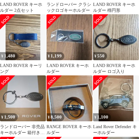
LAND ROVER キーホ
ランドローバー クラシ
LAND ROVER キーホ
ルダー 2点セット
ックロゴキーホルダー
ルダー 楕円形
1,480
1,199
550
¥
¥
¥
LAND ROVER キーリ
LAND ROVER キーホ
LAND ROVER キーホ
ング
ルダー
ルダー ロゴ入り
1,500
8,500
1,100
¥
¥
¥
ランドローバー 非売品
RANGE ROVER キーホ
Land Rover Defender キ
キーホルダー 箱付き
ルダー
ーホルダー
LAND ROVER