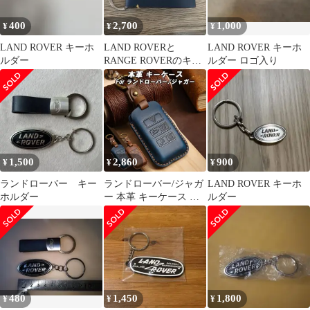
400
2,700
1,000
¥
¥
¥
LAND ROVER キーホ
LAND ROVERと
LAND ROVER キーホ
ルダー
RANGE ROVERのキー
ルダー ロゴ入り
リング2個セット
1,500
2,860
900
¥
¥
¥
ランドローバー キー
ランドローバー/ジャガ
LAND ROVER キーホ
ホルダー
ー 本革 キーケース キ
ルダー
ーカバー レザー 革 レ
ンジローバー イヴォー
グ ディスカバリー ディ
フェンダー Fペース F
タイプ XF などに
480
1,450
1,800
¥
¥
¥