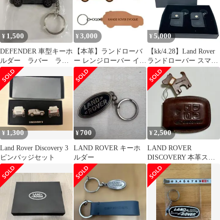
1,500
3,000
5,000
¥
¥
¥
DEFENDER 車型キーホ
【本革】ランドローバ
【kk/4.28】Land Rover
ルダー ラバー ラン
ー レンジローバー イヴ
ランドローバー スマー
ドローバー SPARTAN
ォーク【LZ系】レザー
トキーケース キーケー
キーホルダー
ス キーカバー 箱付き
1,300
700
2,500
¥
¥
¥
Land Rover Discovery 3
LAND ROVER キーホ
LAND ROVER
ピンバッジセット
ルダー
DISCOVERY 本革スマ
ートキーケース