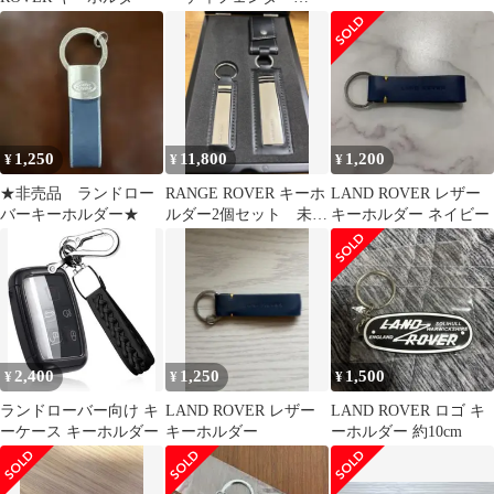
110【LD系】レザーキ
ーホルダー
1,250
11,800
1,200
¥
¥
¥
★非売品 ランドロー
RANGE ROVER キーホ
LAND ROVER レザー
バーキーホルダー★
ルダー2個セット 未使
キーホルダー ネイビー
用
2,400
1,250
1,500
¥
¥
¥
ランドローバー向け キ
LAND ROVER レザー
LAND ROVER ロゴ キ
ーケース キーホルダー
キーホルダー
ーホルダー 約10cm