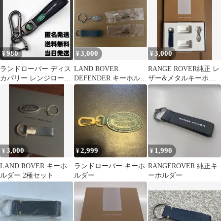
980
3,000
3,000
¥
¥
¥
ランドローバー ディス
LAND ROVER
RANGE ROVER純正 レ
カバリー レンジローバ
DEFENDER キーホルダ
ザー&メタルキーホル
ー イヴォーク ディフェ
ー 2個セット
ダー 未使用
ンダー 鍵
3,000
2,999
1,990
¥
¥
¥
LAND ROVER キーホ
ランドローバー キーホ
RANGEROVER 純正キ
ルダー 2種セット
ルダー
ーホルダー