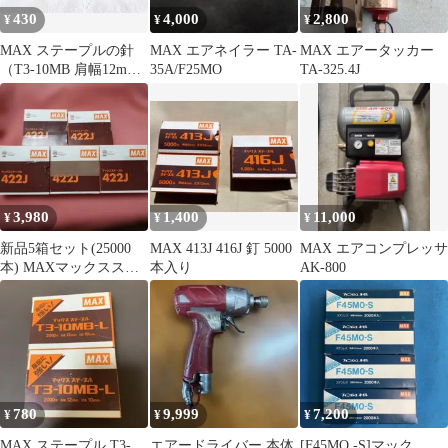
430
4,000
2,800
¥
¥
¥
MAX ステープルの針
MAX エアネイラー TA-
MAX エアータッカー
（T3-10MB 肩幅12mm,
35A/F25MO
TA-325.4J
足長10mm）
3,980
1,400
11,000
¥
¥
¥
新品5箱セット(25000
MAX 413J 416J 釘 5000
MAX エアコンプレッサ
本) MAXマックスステ
本入り
AK-800
ープル422Jメッキ
780
9,999
7,200
¥
¥
¥
MAX ステープル T3-
エアードライバー 本体
[F45MO -S]マック