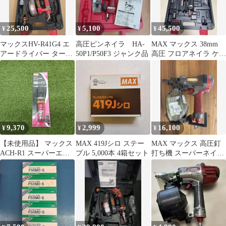
25,500
5,100
45,500
¥
¥
¥
マックスHV-R41G4 エ
高圧ピンネイラ HA-
MAX マックス 38mm
アードライバー ターボ
50P1/P50F3 ジャンク品
高圧 フロアネイラ ケー
機能付き
ス付 HA-38F4(D)…
9,370
2,999
16,100
¥
¥
¥
【未使用品】 マックス
MAX 419Jシロ ステー
MAX マックス 高圧釘
ACH-R1 スーパーエア･
プル 5,000本 4箱セット
打ち機 スーパーネイラ
調圧器 [3170]
HN-50