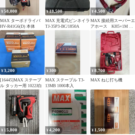
58,000
18,500
4,500
¥
¥
¥
MAX ターボドライバ
MAX 充電式ピンネイラ
MAX 接続用スーパーエ
HV-R41G6(D) 本体
TJ-35P3-BC/1850A
アホース KH5×1M 連
結
3,200
300
8,700
¥
¥
¥
[16445]MAX ステープ
MAX ステープル T3-
MAX ねじ打ち機
ル タッカー用 1022J白
13MB 1000本入
15,800
4,200
1,500
¥
¥
¥