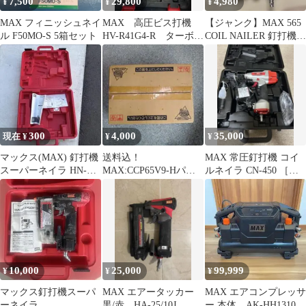
7,500
29,800
4,980
¥
¥
¥
MAX フィニッシュネイ
MAX 高圧ビス打機
【ジャンク】MAX 565
ル F50MO-S 5箱セット
HV-R41G4-R ターボド
COIL NAILER 釘打機
ライバ
本体
300
4,000
35,000
現在 ¥
¥
¥
マックス(MAX) 釘打機
送料込！
MAX 常圧釘打機 コイ
スーパーネイラ HN-
MAX:CCP65V9-Hパワ
ルネイラ CN-450 ［期
R38D1 ケースのみ
ピッタⅡコンクリート
間限定 値下げ中］
釘(1箱)
10,000
25,000
99,999
¥
¥
¥
マックス釘打機スーパ
MAX エアータッカー
MAX エアコンプレッサ
ーネイラ
黒/赤 HA-25/10J
ー 本体 AK-HH1310E