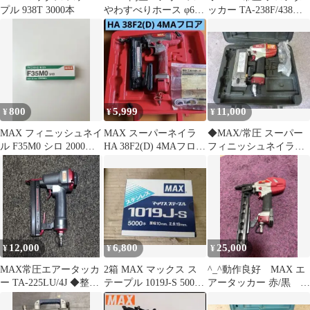
プル 938T 3000本
やわすべりホース φ6㎜
ッカー TA-238F/438MA
×20m
フロア (07)◆
800
5,999
11,000
¥
¥
¥
MAX フィニッシュネイ
MAX スーパーネイラ
◆MAX/常圧 スーパー
ル F35M0 シロ 2000本
HA 38F2(D) 4MAフロ
フィニッシュネイラ
入
ア マックス ジャン
TA-255/F55MO(06)◆
ク品
12,000
6,800
25,000
¥
¥
¥
MAX常圧エアータッカ
2箱 MAX マックス ス
^_^動作良好 MAX エ
ー TA-225LU/4J ◆整備
テープル 1019J-S 5000
アータッカー 赤/黒
済み◆ガンメタ仕様！
本
TA-232G2 バンパ交換
済み