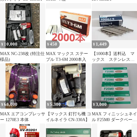
10,000
450
1,449
¥
¥
¥
MAX NC-238改 (特注仕
MAX マックス ステー
【1000本】送料込 マ
様品)
プル T3-6M 2000本入
ックス ステンレス
製 ステープル 1006J-S
68,000
5,300
3,000
¥
¥
¥
MAX エアコンプレッサ
【マックス 釘打ち機 コ
MAX フィニッシュネイ
ー 1270E3 本体
イルネイラ CN-330A】
ル F25M0 ダークベージ
ュ 3000本入4箱セット