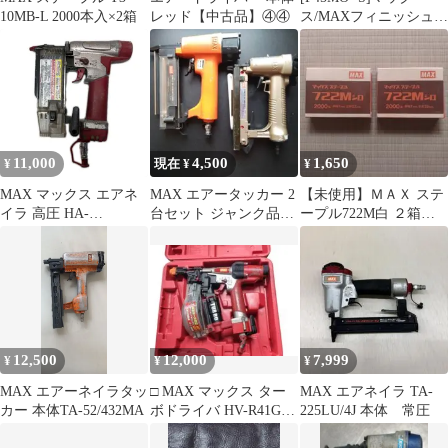
10MB-L 2000本入×2箱
レッド【中古品】④④
ス/MAXフィニッシュネ
イルステンF45MO-S 4
箱
11,000
4,500
1,650
¥
現在 ¥
¥
MAX マックス エアネ
MAX エアータッカー 2
【未使用】ＭＡＸ ステ
イラ 高圧 HA-
台セット ジャンク品扱
ープル722M白 ２箱セ
50P1/P50F3
い
ット
12,500
12,000
7,999
¥
¥
¥
MAX エアーネイラタッ
□ MAX マックス ター
MAX エアネイラ TA-
カー 本体TA-52/432MA
ボドライバ HV-R41G1
225LU/4J 本体 常圧
釘打 ドライバー