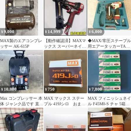
9,000
14,999
6,000
¥
¥
¥
MAX製のエアコンプレ
【動作確認済】MAXマ
◆MAX/常圧ステープル
ッサー AK-615P
ックス スーパーネイ
用エアータッカーTA-
ラ HS50 中古品 高圧
225/1025J(04)◆
釘打ち機
10,000
750
7,800
¥
¥
¥
Max コンプレッサー 本
MAX マックス ステー
MAX フィニッシュネイ
体 ジャンク品です 直せ
プル 419Jシロ おまけ
ル F45M0-S チャ 5箱セ
る人で 高圧専用
付き
ット