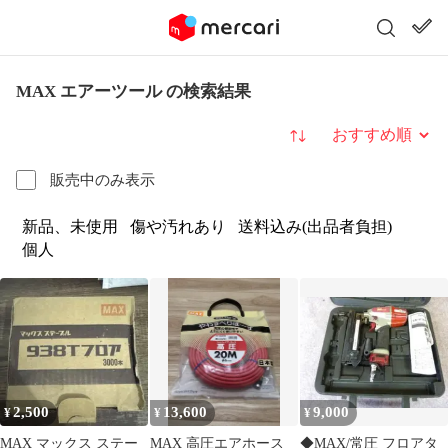
MAX エアーツール の検索結果
並び替え
販売中のみ表示
新品、未使用
傷や汚れあり
送料込み(出品者負担)
個人
2,500
13,600
9,000
¥
¥
¥
MAX マックス ステー
MAX 高圧エアホース
◆MAX/常圧 フロアタ