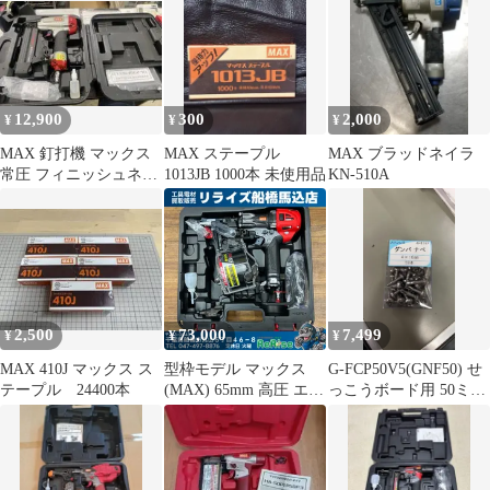
12,900
300
2,000
¥
¥
¥
MAX 釘打機 マックス
MAX ステープル
MAX ブラッドネイラ
常圧 フィニッシュネイ
1013JB 1000本 未使用品
KN-510A
ラ TA-235FN3
2,500
73,000
7,499
¥
¥
¥
MAX 410J マックス ス
型枠モデル マックス
G-FCP50V5(GNF50) せ
テープル 24400本
(MAX) 65mm 高圧 エア
っこうボード用 50ミリ
ー釘打ち機 HN-65FW1
メッキ普通釘
(アタッチメントVツキ)
【未使用】【船橋馬込
店】