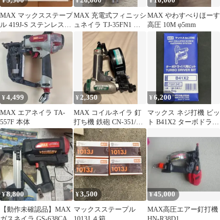
5,500
26,000
10,000
¥
¥
¥
MAX マックスステープ
MAX 充電式フィニッシ
MAX やわすべりほーす
ル 419J-S ステンレス
ュネイラ TJ-35FN1 本
高圧 10M φ5mm
5000本
体
4,499
2,350
6,200
¥
¥
¥
MAX エアネイラ TA-
MAX コイルネイラ 釘
マックス ネジ打機 ビッ
557F 本体
打ち機 鉄砲 CN-351/G-
ト B41X2 ターボドライ
FCP40V3
バ用ビット 5本セット
8,800
3,500
45,000
¥
¥
¥
【動作未確認品】MAX
マックスステープル
MAX高圧エアー釘打機
ガスネイラ GS-638CA
1013J ４箱
HN-R38D1