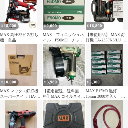
18,000
2,000
16,800
¥
¥
¥
MAX 高圧32ビス打ち
MAX フィニッシュネ
【未使用品】 MAX 釘
機 良品
イル F50MO チャ
打機 TA-235FN3/LU 常
茶 2000本☓2個
圧フィニッシュネイラ
10,000
3,980
5,300
¥
¥
¥
MAX マックス釘打機
【匿名配送、送料無
MAX F15M0 黒釘
スーパーネイラ HA-
料】MAX コイルネイ
15mm 3000本入り ク
55SF2(D) の付属品
ラ CN-351 現状品
ロ5箱 シロ5箱
保証書