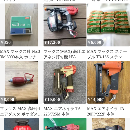
ブラック 高圧4口
350
17,200
6,000
¥
¥
¥
MAX マックス針 No.3-
マックス(MAX) 高圧エ
MAX マックス ステー
3M 3000本入 ホッチキ
アネジ打ち機 HV-
プル T3-13S ステンレ
ス針
R41G4-G
ス 15箱セットと、おま
け
8,000
10,000
14,000
¥
¥
¥
マックス MAX 高圧用
MAX エアネイラ TA-
MAX エアネイラ TA-
エアダスタ ポケダス
225/725M 本体
20FP/222F 本体
HG-50 販売終了品