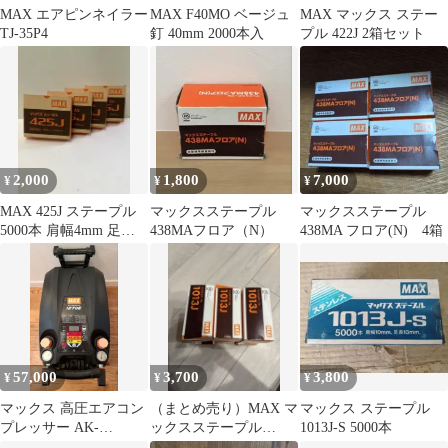
MAX エアピンネイラー
MAX F40MO ベージュ
MAX マックス ステー
TJ-35P4
釘 40mm 2000本入
プル 422J 2箱セット
2,000
1,800
7,000
¥
¥
¥
MAX 425J ステープル
マックスステープル
マックスステープル
5000本 肩幅4mm 足長
438MAフロア（N）
438MA フロア(N) 4箱
25mm 4箱
57,000
3,700
3,800
¥
¥
¥
マックス 高圧エアコン
（まとめ売り）MAX マ
マックス ステープル
プレッサー AK-
ックスステープル
1013J-S 5000本
HH1270E
1013J 9箱セット