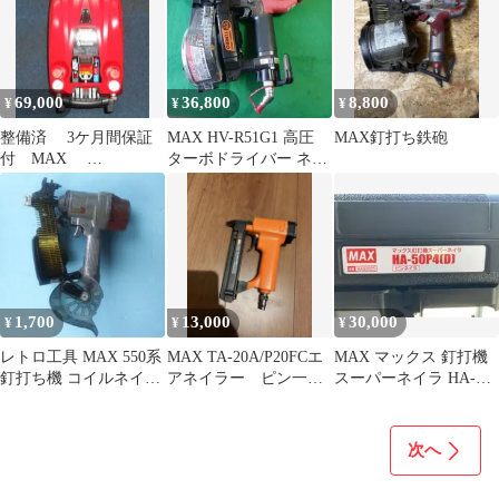
69,000
36,800
8,800
¥
¥
¥
整備済 3ケ月間保証
MAX HV-R51G1 高圧
MAX釘打ち鉄砲
付 MAX
ターボドライバー ネジ
HH1270EⅡ エアコンプ
打ち機51mm動作確認済
レッサー
み
1,700
13,000
30,000
¥
¥
¥
レトロ工具 MAX 550系
MAX TA-20A/P20FCエ
MAX マックス 釘打機
釘打ち機 コイルネイラ
アネイラー ピン一箱
スーパーネイラ HA-
ケース付 ジャンク品扱
付き、良品
50P4(D) 本体
い
次へ