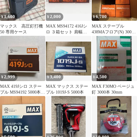
1,600
2,000
6,700
¥
¥
¥
マックス 高圧釘打機
MAX MS94172 416Jシ
MAX ステープル
50 専用ケース￼
ロ ３箱セット 肩幅
438MAフロア(N) 3000
4mm 足長さ16mm
本入り 4箱セット
2,999
3,400
4,500
¥
¥
¥
MAX 419Jシロ ステー
MAX マックス ステー
MAX F30MO ベージュ
プル MS94192 5000本 4
プル 1019J-S 5000本
釘 3000本 30mm
箱セット