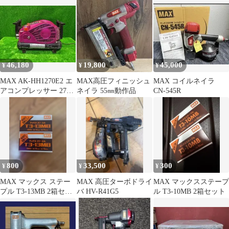
46,180
19,800
45,000
¥
¥
¥
MAX AK-HH1270E2 エ
MAX高圧フィニッシュ
MAX コイルネイラ
アコンプレッサー 27L
ネイラ 55㎜動作品
CN-545R
Bluetooth
800
33,500
300
¥
¥
¥
MAX マックス ステー
MAX 高圧ターボドライ
MAX マックスステープ
プル T3-13MB 2箱セッ
バ HV-R41G5
ル T3-10MB 2箱セット
ト