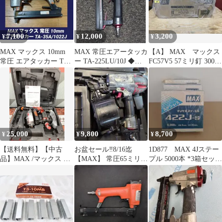
7,100
12,000
3,200
¥
¥
¥
MAX マックス 10mm
MAX 常圧エアータッカ
【A】 MAX マックス
常圧 エアタッカー TA-
ー TA-225LU/10J ◆整
FC57V5 57ミリ釘 300本
35A/1022J
備済み◆ガンメタ仕
×30巻
様！
25,000
9,800
8,700
¥
¥
¥
【送料無料】【中古
お盆セール‼️8/16迄
1D877 MAX 4Jステー
品】MAX /マックス Ｈ
【MAX】 常圧65ミリ釘
プル 5000本 *3箱セッ
Ｖ-Ｒ41Ｇ4 41mm 高
打ち機 CN-565S
ト 422J-S
圧ネジ打ち機 ターボ
ドライバ ケース付
【ハンズクラフト島根
出雲】