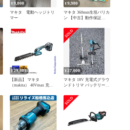
9,800
9,980
¥
¥
マキタ 電動ヘッジトリ
マキタ 360mm生垣バリカ
マー
ン 【中古】動作保証
makita MUH366 剪定 庭
植木 園芸/517612
29,401
27,000
¥
¥
【新品】 マキタ
マキタ 18V 充電式グラウ
（makita） 40Vmax 充電
ンドトリマ バッテリー充
式ヘッジトリマ 260mm
電器なし中古
本体のみ MUH022GZ ヘ
ッジトリマ 充電式 バッ
テリー式 剪定 バッテ
リ・充電器別売 純正品