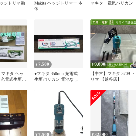
ッジトリマ動
Makita ヘッジトリマー 本
マキタ 電気バリカン
体
7,500
9,800
¥
¥
Z マキタ ヘッ
●マキタ 350mm 充電式
【中古】マキタ 3709 ト
 充電式生垣バ
生垣バリカン 電池なし
リマ 【越谷店】
体のみ】
7,500
32,000
¥
¥