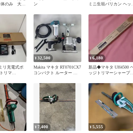
本体のみ 大
ン
ミニ生垣バリカン ヘッ
マキタ
トリマー 電動工具
32,500
6,180
¥
¥
0ミリ充電式ポ
Makita マキタ RT0701CX7
新品◆マキタ UH4500 
トリマ
コンパクト ルーター セ
ッジトリマーシャープ
GZ 充電器、バッ
ット トリマー
ード 450mm替え刃
7,400
5,555
¥
¥