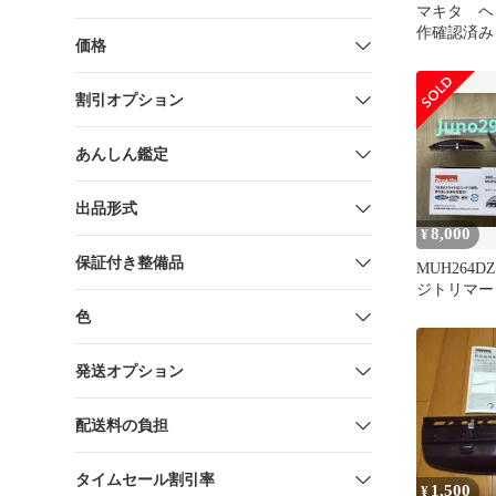
マキタ ヘ
作確認済み
価格
割引オプション
あんしん鑑定
出品形式
8,000
¥
保証付き整備品
MUH264D
ジトリマー
リカン【本
色
発送オプション
配送料の負担
タイムセール割引率
1,500
¥