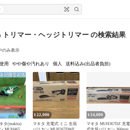
ita トリマー・ヘッジトリマー の検索結果
中のみ表示
使用
やや傷や汚れあり
個人
送料込み(出品者負担)
22,000
14,000
¥
¥
(makita)
マキタ 充電式 ミニ 生垣
マキタ MUH367DZ 充電
 MUH4652
バリカン MUH267DWF
式生垣バリカン 360mm