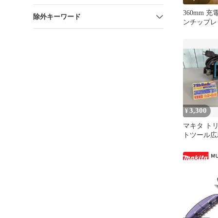
360mm 
除外キーワード
ンチップレ
使用】・ 
3,300
¥
マキタ トリマ
トツール広