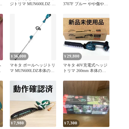
ジ
ジトリマ MUN600LDZ 本
3707F ブルー やや傷や汚
体
れあり
36,000
29,800
¥
¥
ヘ
マキタ ポールヘッジトリ
マキタ 40V充電式ヘッジ
レ
マ MUN600LDZ本体のみ
トリマ 260mm 本体のみ
(バッテリ・充電器別売)
MUH022GZ 新品
7,980
7,300
¥
¥