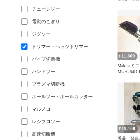
【野田愛宕
チェーンソー
電動のこぎり
ジグソー
トリマー・ヘッジトリマー
11,800
¥
パイプ切断機
Makita
バンドソー
MUH264D 
リー充電器
プラズマ切断機
ホールソー・ホールカッター
マルノコ
レシプロソー
19,100
¥
高速切断機
美品 Makit