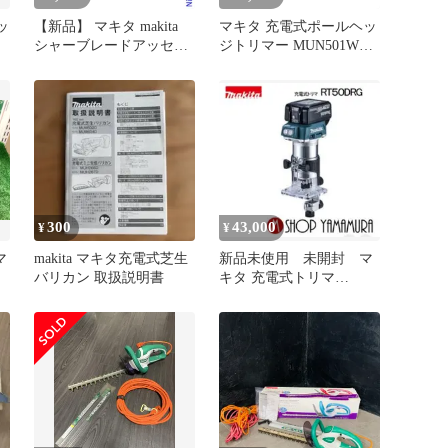
ッ
【新品】 マキタ makita
マキタ 充電式ポールヘッ
シャーブレードアッセン
ジトリマー MUN501WDZ
ブリ 300mm シャープブ
(本体のみ)
レード A-49909 ヘッジト
リマ 替刃 ヘッジトリマ
ー 替え刃 刃 アクセサリ
ー
300
43,000
¥
¥
マ
makita マキタ充電式芝生
新品未使用 未開封 マ
バリカン 取扱説明書
キタ 充電式トリマ
RT50DRG 正規品 バッ
テリ付き