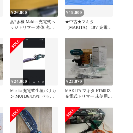
26,000
19,000
¥
¥
あ*き様 Makita 充電式ヘ
★中古★マキタ
ッジトリマー 本体 充電
（MAKITA） 18V 充電式
器 バッテリーセット
ヘッジトリマ
★MUH408DZ★
24,000
23,870
¥
¥
ト
Makita 充電式生垣バリカ
MAKITA マキタ RT50DZ
ン MUH367DWF セット
充電式トリマー 未使用品
品 新品
(S) 本体のみ コードレス
式 18v RT50DZ ブルー