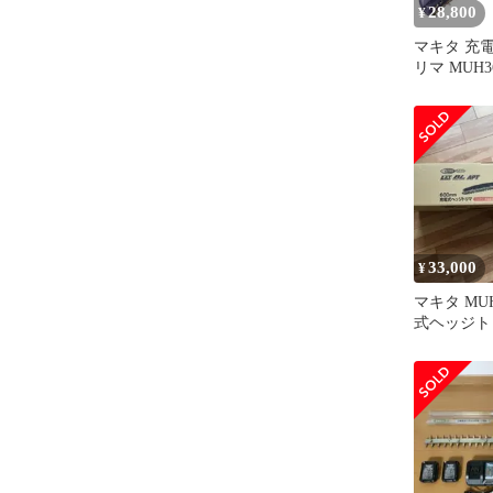
28,800
¥
マキタ 充
リマ MUH3
高級刃 360m
3.0Ah【
器 付属】 ma
ードレス D
グ 園芸 家
ッジトリマ
33,000
¥
マキタ MUH
式ヘッジトリ