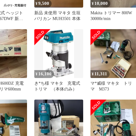
9,500
10,000
¥
¥
電式 ヘッジト
新品 未使用 マキタ 生垣
Makita トリマー 800W
67DWF 新・
バリカン MUH3501 本体
30000r/min
m 18V
バッテリ・充電
kita 電動 コ
IY ガーデニン
庭用 業務用 ヘ
ー
16,100
11,311
¥
¥
600DZ 充電
き*ち様 マキタ 充電式
マ*威様 マキタ トリ
マ600mm
トリマ （本体のみ）
マ M373