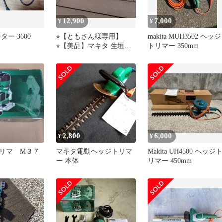
12,900
7,000
¥
¥
ター 3600
⭐︎【ともさん様専用】
makita MUH3502 ヘッジ
⭐︎【美品】マキタ 生垣バ
トリマー 350mm
リカン360mm刃
MUH3653
2,800
6,000
¥
¥
リマ M３７
マキタ電動ヘッジトリマ
Makita UH4500 ヘッジ
ー 本体
リマー 450mm