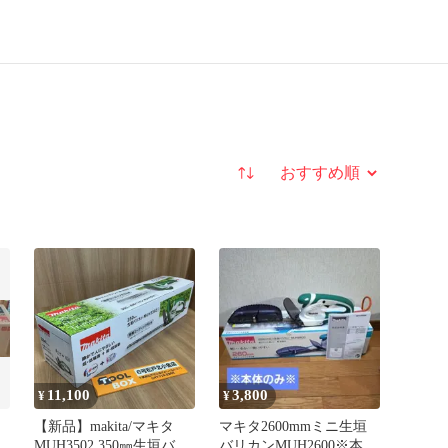
並び替え
11,100
3,800
¥
¥
【新品】makita/マキタ
マキタ2600mmミニ生垣
MUH3502 350㎜生垣バリ
バリカンMUH2600※本体