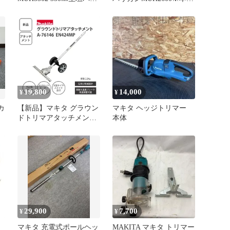
カン【204】
のみ附属のつなぎコード
なし
19,800
14,000
¥
¥
カ
【新品】マキタ グラウン
マキタ ヘッジトリマー
ドトリマアタッチメント
本体
A-76146 EN424MP スプリ
ット式刈払機用 ＜宅配便
＞
29,900
7,700
¥
¥
マキタ 充電式ポールヘッ
MAKITA マキタ トリマー