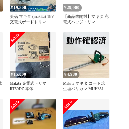
19,800
29,000
¥
¥
美品 マキタ (makita) 18V
【新品未開封】マキタ 充
充電式ボードトリマ
電式ヘッジトリマ
CO181DZ 【中古】【船
MUH500DZ 本体
橋馬込店】
15,000
4,980
¥
¥
電
Makita 充電式トリマ
Makita マキタ コード式
RT50DZ 本体
生垣バリカン MUH351 動
作確認済