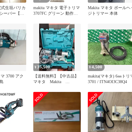
充電式生垣バリカ
makita マキタ 電子トリマ
Makita マキタ ポールヘ
シーバー【未
3707FC グリーン 動作確
ジトリマー 本体
説明書つき
認済 電動工具 【中古】
12607K36
35,500
4,500
¥
¥
 3700 アク
【送料無料】【中古品】
makita(マキタ) 6㎜トリ
島
マキタ Makita
3701 / ITN4OI3C38Q4
RT50D 充電式トリマ
充電器・ケース付【ハン
ズクラフト島根出雲】