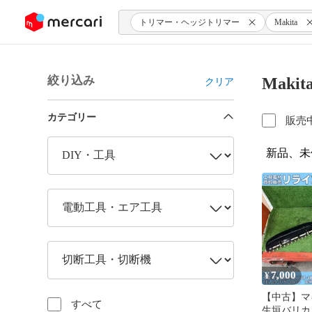
ンツにスキップ
トリマー・ヘッジトリマー
Makita
絞り込み
Mak
クリア
カテゴリー
販売
新品、未
7,000
¥
【中古】マキタ
すべて
生垣バリカン