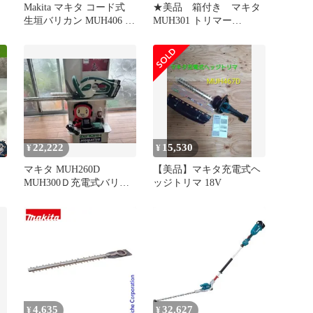
Makita マキタ コード式
★美品 箱付き マキタ
生垣バリカン MUH406 動
MUH301 トリマー
作確認済
300mm★makita
22,222
15,530
¥
¥
マキタ MUH260D
【美品】マキタ充電式ヘ
MUH300Ｄ充電式バリカ
ッジトリマ 18V
ン バッテリー充電器セッ
ト
4,635
32,627
¥
¥