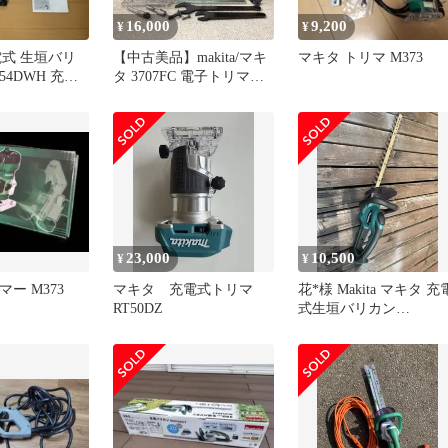
16,000
9,200
¥
¥
電式 生垣バリ
【中古美品】makita/マキ
マキタ トリマ M373
54DWH 充電
タ 3707FC 電子トリマ
リー+予備B付
【203】
23,000
10,500
¥
¥
リマー M373
マキタ 充電式トリマ
花*様 Makita マキタ 充
RT50DZ
式生垣バリカン
MUH464D 本体 18v