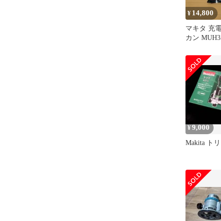
14,800
¥
マキタ 充
カン MUH3
器+バッテ
9,000
¥
Makita ト