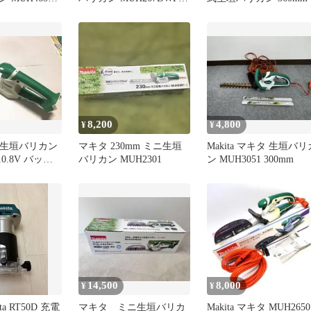
店】
新品未開封
8,200
4,800
¥
¥
 ミニ生垣バリカン
マキタ 230mm ミニ生垣
Makita マキタ 生垣バリ
10.8V バッテ
バリカン MUH2301
ン MUH3051 300mm
付属
14,500
8,000
¥
¥
a RT50D 充電
マキタ ミニ生垣バリカ
Makita マキタ MUH2650