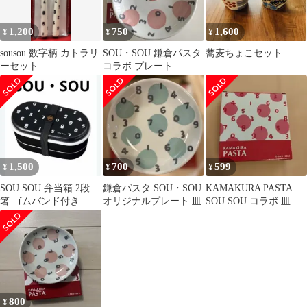
1,200
750
1,600
¥
¥
¥
sousou 数字柄 カトラリ
SOU・SOU 鎌倉パスタ
蕎麦ちょこセット
ーセット
コラボ プレート
1,500
700
599
¥
¥
¥
SOU SOU 弁当箱 2段
鎌倉パスタ SOU・SOU
KAMAKURA PASTA
箸 ゴムバンド付き
オリジナルプレート 皿
SOU SOU コラボ 皿 小
皿 未使用
800
¥