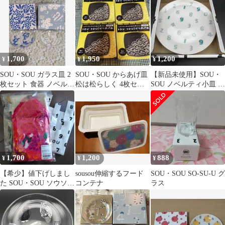
青 水色 新品
1,700
1,950
1,200
¥
¥
¥
SOU・SOU ガラス皿 2
SOU・SOU からあげ皿
【新品未使用】SOU・
枚セット 食器 ノベルテ
松は松らしく 4枚セッ
SOU ノベルティ小皿 2
ィ
ト 箱付き
枚セット（19周年記念
②）
1,700
1,200
888
¥
¥
¥
【希少】値下げしまし
sousou伸縮するフード
SOU・SOU SO-SU-U グ
た SOU・SOU ソウソウ
コンテナ
ラス
なべつかみ