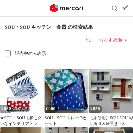
SOU・SOU キッチン・食器 の検索結果
並び替え
販売中のみ表示
880
900
850
¥
¥
¥
★SOU・SOU【和モダ
SOU・SOU トレー 2枚
【未使用】SOU SOU 彩
ンなインテリアトレー2
セット
り角皿＆箸置き 2客セ
枚セット】未開封発送
ット 雑誌付録 ドッ