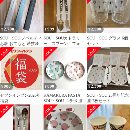
2,700
999
2,500
¥
¥
¥
SOU・SOU ノベルティ
SOU・SOUカトラリ
SOU・SOU グラス 6個
お箸 おてもと 若狭漆塗
ー スプーン フォー
セット
三色セット
ク
980
800
2,300
¥
¥
¥
セブンイレブン2026年
KAMAKURA PASTA
SOU・SOU 23周年記念
福袋
SOU・SOU コラボ 皿 2
皿 2枚セット
枚セット