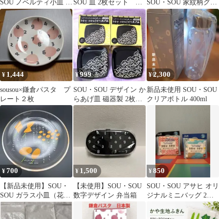
SOU ノベルティ小皿 2
SOU 皿 2枚セット 直
SOU・SOU 家紋柄グラ
枚セット（19周年記念
径16cm 丸皿 プレート
ス 3個セット 和モダン
①）
1,444
999
2,300
¥
¥
¥
sousou×鎌倉パスタ プ
SOU・SOU デザイン か
新品未使用 SOU・SOU
レート２枚
らあげ皿 磁器製 2枚セ
クリアボトル 400ml
ット
700
1,500
850
¥
¥
¥
【新品未使用】SOU・
【未使用】SOU・SOU
SOU・SOU アサヒ オリ
SOU ガラス小皿（花
数字デザイン 弁当箱
ジナルミニバッグ 2点
柄）
セット