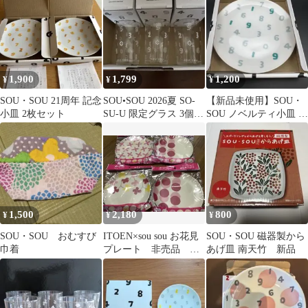
ト柄
1,900
1,799
1,200
¥
¥
¥
SOU・SOU 21周年 記念
SOU•SOU 2026夏 SO-
【新品未使用】SOU・
小皿 2枚セット
SU-U 限定グラス 3個セ
SOU ノベルティ小皿 2
ット
枚セット（19周年記念
③）
1,500
2,180
800
¥
¥
¥
SOU・SOU おむすび
ITOEN×sou sou お花見
SOU・SOU 磁器製から
巾着
プレート 非売品 コ
あげ皿 南天竹 新品
ラボ ソウソウ 4セッ
ト