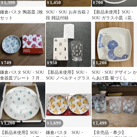
1,399
1,450
700
¥
¥
¥
鎌倉パスタ 陶器皿 2枚
SOU・SOU お弁当箱 2
【新品未使用】SOU・
セット
段 雑誌付録
SOU ガラス小皿（花そ
すう）
749
950
1,200
¥
¥
¥
鎌倉パスタ SOU・SOU
【新品未使用】SOU・
SOU・SOU デザイン か
食器皿プレート ７月20
SOU ノベルティグラス
らあげ皿 菊づくし ノ
入手 未使用 撮影の為に
ベルティ
開封
1,200
1,699
1,499
¥
¥
¥
【新品未使用】SOU・
鎌倉パスタ SOU・
【非売品・希少】