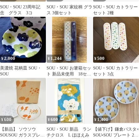
SOU・SOU 23周年記
SOU・SOU 家紋柄 グラ
SOU・SOU カトラリー
念 グラス 3コ
ス 3個セット
セット 2種
2,000
1,244
500
¥
¥
¥
美濃焼 花柄皿 SOU・
SOU・SOU お箸箱セッ
SOU・SOU カトラリー
SOU
ト 新品未使用 18セン
セット 3点
チ
600
600
1,400
¥
¥
¥
【新品】 ソウソウ
SOU・SOU 新品 ラン
【値下げ】鎌倉パスタ×
SOUSOU ガラスプレー
チクロス L ほほえみ
SOU•SOU プレート 2枚