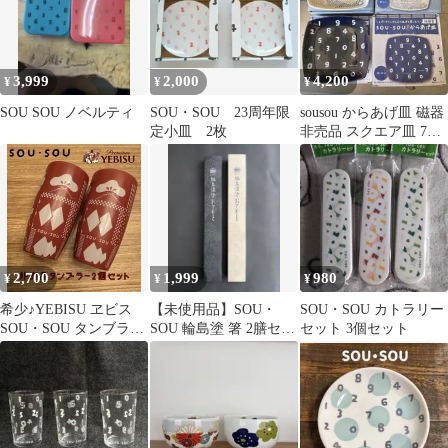
3,999
2,000
4,200
¥
¥
¥
SOU SOU ノベルティ
SOU・SOU 23周年限
sousou からあげ皿 磁器
定小皿 2枚
非売品 スクエア皿 7枚
セット 新品未使用
2,700
1,999
980
¥
¥
¥
希少♪YEBISU ヱビス
【未使用品】SOU・
SOU・SOU カトラリー
SOU・SOU タンブラー
SOU 輪島塗 箸 2膳セッ
セット 3個セット
2個セット 非売品
ト ソウソウ おてもと
金襴緞子