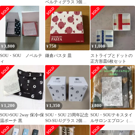
ベルティグラス 3個セ
ット
3,800
750
1,100
¥
¥
¥
SOU・SOU ノベルテ
鎌倉パスタ 皿
ストライプとドットの
ィ
正方形皿6枚セット
1,200
1,350
800
¥
¥
¥
SOU•SOU 2way 保冷•保
SOU・SOU 23周年記念
SOU・SOUテキスタイ
温ポーチ 黒
SO-SU-Uグラス 2個セ
ルサロンエプロン（非
ット
売品）