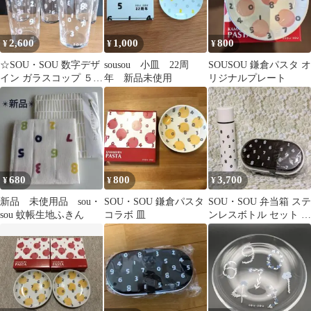
2,600
1,000
800
¥
¥
¥
☆SOU・SOU 数字デザ
sousou 小皿 22周
SOUSOU 鎌倉パスタ オ
イン ガラスコップ ５個
年 新品未使用
リジナルプレート
セット
680
800
3,700
¥
¥
¥
新品 未使用品 sou・
SOU・SOU 鎌倉パスタ
SOU・SOU 弁当箱 ステ
sou 蚊帳生地ふきん
コラボ 皿
ンレスボトル セット ノ
ベルティ