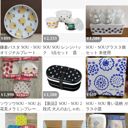
ト ノベルティ 夏皿 非
セット
売品
899
2,333
1,580
¥
¥
¥
鎌倉パスタ SOU・SOU
SOU SOU レンジパッ
SOU・SOUグラス３個
オリジナルプレート
ク 3点セット 皿 食
セット 未使用
皿 イエロー
器
1,990
1,500
600
¥
¥
¥
ソウソウSOU・SOU お
【新品】SOU・SOU 2
SOU・SOU 青い花柄 ガ
花見メラミンプレート
段式 大人のおしゃれお
ラス小皿
皿3枚セット 非売品
弁当箱