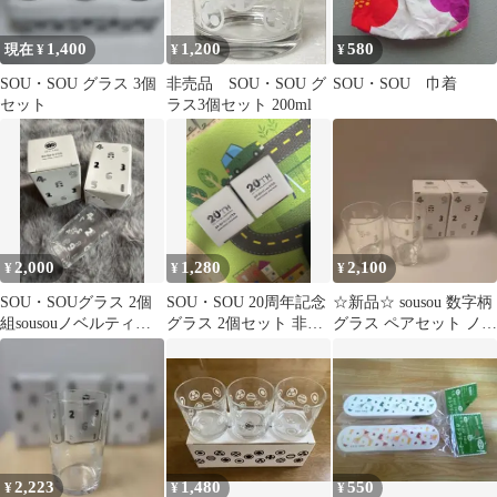
1,400
1,200
580
現在 ¥
¥
¥
SOU・SOU グラス 3個
非売品 SOU・SOU グ
SOU・SOU 巾着
セット
ラス3個セット 200ml
2,000
1,280
2,100
¥
¥
¥
SOU・SOUグラス 2個
SOU・SOU 20周年記念
☆新品☆ sousou 数字柄
組sousouノベルティ
グラス 2個セット 非売
グラス ペアセット ノベ
2026
品
ルティ 非売品 箱入り
2,223
1,480
550
¥
¥
¥