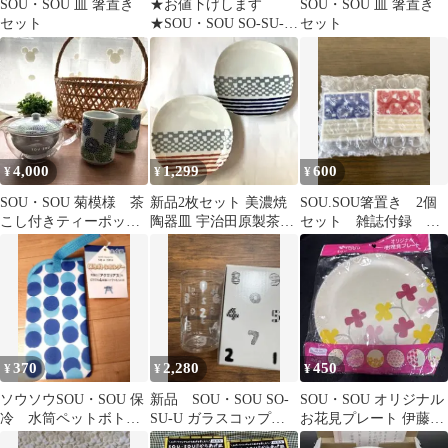
SOU・SOU 皿 箸置き
★お値下げします
SOU・SOU 皿 箸置き
セット
★SOU・SOU SO-SU-U
セット
グラス 3個セット ノ
ベリティ
4,000
1,299
600
¥
¥
¥
SOU・SOU 菊模様 茶
新品2枚セット 美濃焼
SOU.SOU箸置き 2個
こし付きティーポット
陶器皿 宇治田原製茶場
セット 雑誌付録 青
湯呑みセット 未使用
スクエアプレート皿
赤ドットストライプ
品
Sousou
370
2,280
450
¥
¥
¥
ソウソウSOU・SOU 保
新品 SOU・SOU SO-
SOU・SOU オリジナル
冷 水筒ペットボトル
SU-U ガラスコップ 2
お花見プレート 伊藤園
ホルダー 水玉模様
個セット
非売品