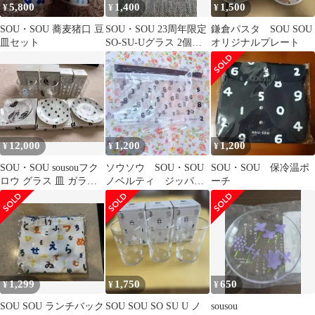
5,800
1,400
1,500
¥
¥
¥
SOU・SOU 蕎麦猪口 豆
SOU・SOU 23周年限定
鎌倉パスタ SOU SOU
皿セット
SO-SU-Uグラス 2個セ
オリジナルプレート
ット
12,000
1,200
1,200
¥
¥
¥
SOU・SOU sousouフク
ソウソウ SOU・SOU
SOU・SOU 保冷温ポ
ロウ グラス 皿 ガラス
ノベルティ ジッパー
ーチ
プレート ノベルティ
バッグセット ブラック
&ホワイト
1,299
1,750
650
¥
¥
¥
SOU SOU ランチバック
SOU SOU SO SU U ノ
sousou