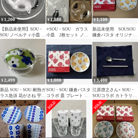
1,200
1,880
1,100
¥
¥
¥
【新品未使用】SOU・
⭐️SOU・SOU ガラス
新品未使用 SOUSOU
SOU ノベルティ小皿 2
小皿 2枚セット ノベ
鎌倉パスタ オリジナル
枚セット（ふくろう
ルティ フクロウ 花
プレート 16cm 黄色
②）
そすう
2,499
1,000
3,400
¥
¥
¥
新品 SOU・SOU 耐熱ガ
SOU・SOU 鎌倉パスタ
江原啓之さん× SOU・
ラス急須 花がさね 宇治
コラボ 皿 プレート 黄
SOUコラボ カトラリー
田原製茶場 京都
色 16cm
セット 箸 スプーン マ
ット