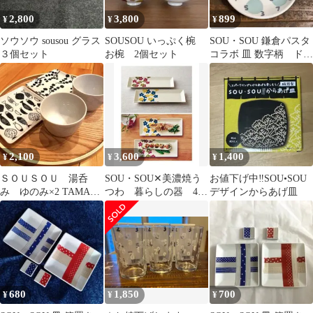
2,800
3,800
899
¥
¥
¥
ソウソウ sousou グラス
SOUSOU いっぷく椀
SOU・SOU 鎌倉パスタ
３個セット
お椀 2個セット
コラボ 皿 数字柄 ドッ
ト 日本製 未使用
2,100
3,600
1,400
¥
¥
¥
ＳＯＵＳＯＵ 湯呑
SOU・SOU✕美濃焼う
お値下げ中‼️SOU•SOU
み ゆのみ×2 TAMAKI
つわ 暮らしの器 4枚
デザインからあげ皿
スクウェア 皿 ×2
セット 完売品
680
1,850
700
¥
¥
¥