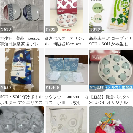
699
799
399
¥
¥
¥
希少✨ 美品 sousou
鎌倉パスタ オリジナ
新品未開封 コープデリ
宇治田原製茶場 プレー
ル 陶磁器16cm sou・
SOU・SOU かや生地ふ
ト皿 セット 美濃
souプレート 日本製
きん 日本製
焼 非売品
650
1,400
1,222
¥
¥
¥
SOU・SOU 保冷ボトル
ソウソウ sou sou ガ
【新品】鎌倉パスタ×
ホルダー アクエリアス
ラス 小皿 2枚セッ
SOUSOU オリジナルプ
ト ノベルティ はじ
レート
ける