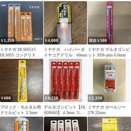
6本セット
2本セット
16本＋2本追加セット
1,210
4,000
500
¥
¥
現在 ¥
ミヤナガ DLS05515
ミヤナガ ハイパーダ
ミヤナガ デルタゴンビ
DLS055 コンクリドリ
イヤコアドリル 60mm
ット SDS-plus 6.0mm
ル デルタゴンビット
600
4,250
2,350
¥
¥
¥
ブロック・モルタル用
デルタゴンビット【DL
ミヤナガ ホールソー
ドリルビット 3.5mm
SDS043】 4.3mm コン
278 22mm
クリート用5本セット