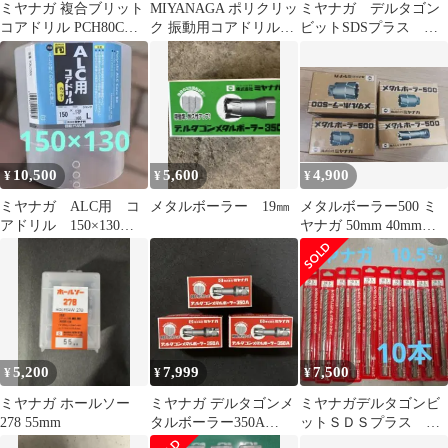
ミヤナガ 複合ブリット
MIYANAGA ポリクリッ
ミヤナガ デルタゴン
コアドリル PCH80C
ク 振動用コアドリル
ビットSDSプラス デ
φ80
150mm
ルタ軸 8.5×166mm 5
本セット
10,500
5,600
4,900
¥
¥
¥
ミヤナガ ALC用 コ
メタルボーラー 19㎜
メタルボーラー500 ミ
アドリル 150×130
ヤナガ 50mm 40mm
PCALC150C 中古
35mm 30mm
5,200
7,999
7,500
¥
¥
¥
ミヤナガ ホールソー
ミヤナガ デルタゴンメ
ミヤナガデルタゴンビ
278 55mm
タルボーラー350A
ットＳＤＳプラス
24mm 【3本セット】
10.5×166mm 10本