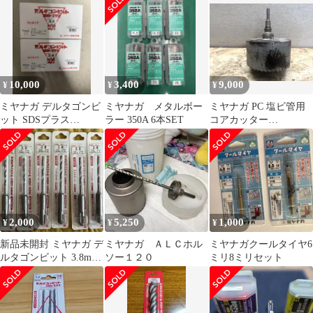
10,000
3,400
9,000
¥
¥
¥
ミヤナガ デルタゴンビ
ミヤナガ メタルボー
ミヤナガ PC 塩ビ管用
ット SDSプラス
ラー 350A 6本SET
コアカッター
3.4×116 5本入 2箱
PCEW170C ポリクリッ
ク
2,000
5,250
1,000
¥
¥
¥
新品未開封 ミヤナガ デ
ミヤナガ ＡＬＣホル
ミヤナガクールタイヤ6
ルタゴンビット 3.8mm
ソー１２０
ミリ8ミリセット
6本セット