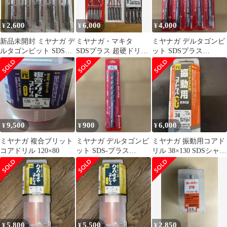
2,600
6,000
4,000
¥
¥
¥
新品未開封 ミヤナガ デ
ミヤナガ・マキタ
ミヤナガ デルタゴンビ
ルタゴンビット SDSプ
SDSプラス 超硬ドリル
ット SDSプラス
ラス 3.4mm 5本セット
4.3mm
10.5mm 5本セット
9,500
900
6,000
¥
¥
¥
ミヤナガ 複合ブリット
ミヤナガ デルタゴンビ
ミヤナガ 振動用コアド
コアドリル 120×80
ット SDS-プラス
リル 38×130 SDSシャン
16.0mm
ク
5,800
5,500
2,850
¥
¥
¥