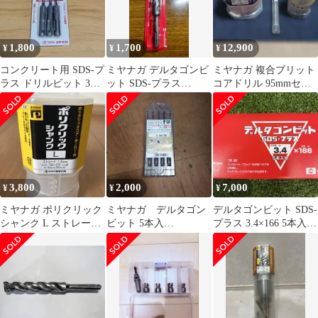
1,800
1,700
12,900
¥
¥
¥
コンクリート用 SDS-プ
ミヤナガ デルタゴンビ
ミヤナガ 複合ブリット
ラス ドリルビット 3本
ット SDS-プラス
コアドリル 95mmセッ
入 デルタゴンビット
19.0mm DLSDS190
ト
3,800
2,000
7,000
¥
¥
¥
ミヤナガ ポリクリック
ミヤナガ デルタゴン
デルタゴンビット SDS-
シャンク L ストレート
ビット 5本入
プラス 3.4×166 5本入
13mm PCSKL
3.4x166mm サドルバ
+4.3×166 5本
ンド用