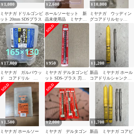
1,080
2,600
10,000
¥
¥
¥
ミヤナガ ドリルゴンビ
ホールソーセット 新
ミヤナガ ウッディン
ット 20mm SDSプラス
品未使用品 ミヤナ
グコアドリルセッ
ガ ホルソー
ト/65φ
17,000
950
1,200
¥
¥
¥
ミヤナガ ガルバウッ
ミヤナガ デルタゴンビ
新品 ミヤナガ ホール
ド コアドリル
ット SDS-プラス 刃先
コアドリルシャンク
165×130 中古
径 10.0mm
NO.1/300mm ハンマー
ドリル用
1,500
2,000
1,700
¥
¥
¥
ミヤナガ ホールソー
ミヤナガ デルタゴン
新品 ミヤナガ コアビ