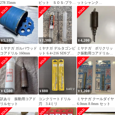
278 35mm
ビット ＳＯＳ-プラ
ットシャンク
ス 8.5ｍｍ-14.5ｍｍ
NO.1（300mm）2本セ
3本
ット
5,100
1,380
4,200
¥
¥
¥
ミヤナガ ガルバウッド
ミヤナガ デルタゴンビ
ミヤナガ ボリクリッ
コアドリル 160mm
ット 6.4×216 SDSプラ
ク振動用コアドリル
ス
65mmセンタードリル付
き
1,500
880
1,200
¥
¥
¥
訳あり 振動用コアド
コンクリートドリル
ミヤナガ クールダイヤ
リルセット
刃 3.4ミリ 2
6.0mm 8.0mm セット
本