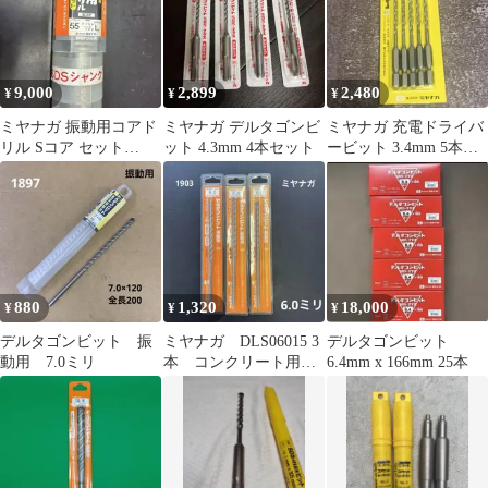
9,000
2,899
2,480
¥
¥
¥
ミヤナガ 振動用コアド
ミヤナガ デルタゴンビ
ミヤナガ 充電ドライバ
リル Sコア セット
ット 4.3mm 4本セット
ービット 3.4mm 5本入
55mm
ブロック・モルタル用
880
1,320
18,000
¥
¥
¥
デルタゴンビット 振
ミヤナガ DLS06015 3
デルタゴンビット
動用 7.0ミリ
本 コンクリート用
6.4mm x 166mm 25本
デルタゴンビット 振
動用