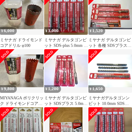
6,000
3,000
1,520
¥
¥
¥
ミヤナガ ドライモンド
ミヤナガ デルタゴンビ
ミヤナガ デルタゴンビ
コアドリル φ100
ット SDS-plus 5.0mm 5
ット 各種 SDSプラス
本セット
オマケ付き
9,800
1,200
1,650
¥
¥
¥
MIYANAGA ポリクリッ
ミヤナガ デルタゴンビ
ミヤナガデルタゴンン
ク ドライモンドコアド
ット SDSプラス 5.0mm
ビット 10.0mm SDSプ
リル 75mm
4本
ラス 4本