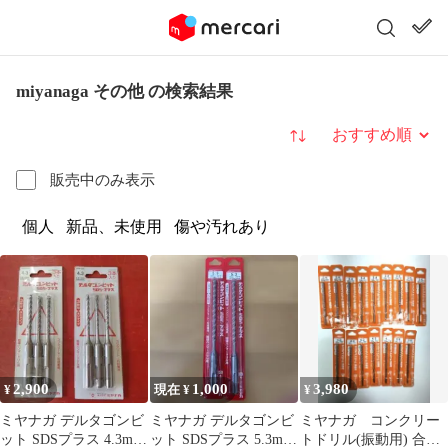
miyanaga その他 の検索結果
並び替え
販売中のみ表示
個人
新品、未使用
傷や汚れあり
2,900
1,000
3,980
¥
現在 ¥
¥
ミヤナガ デルタゴンビ
ミヤナガ デルタゴンビ
ミヤナガ コンクリー
ット SDSプラス 4.3mm
ット SDSプラス 5.3mm
トドリル(振動用) 合計