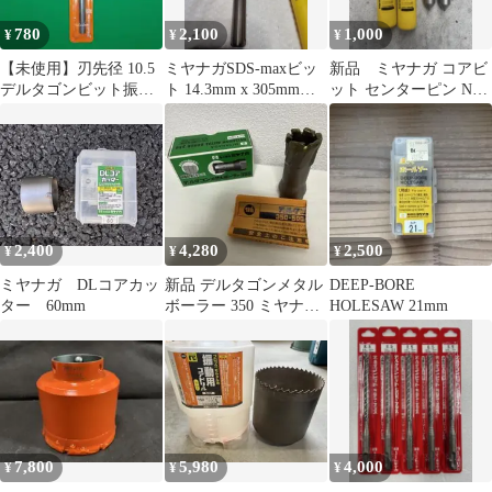
780
2,100
1,000
¥
¥
¥
【未使用】刃先径 10.5
ミヤナガSDS-maxビッ
新品 ミヤナガ コアビ
デルタゴンビット振動
ト 14.3mm x 305mm未
ット センターピン No.2
用 品番 DLS105
使用品
2本セット
2,400
4,280
2,500
¥
¥
¥
ミヤナガ DLコアカッ
新品 デルタゴンメタル
DEEP-BORE
ター 60mm
ボーラー 350 ミヤナガ
HOLESAW 21mm
25.0 DLMB3525
7,800
5,980
4,000
¥
¥
¥