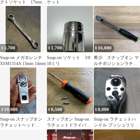
クトソケット 17mm
ケット
差込角 1/2 IMM170A
3,700
1,700
16,000
¥
¥
¥
Snap-on メガネレンチ
Snap-on ソケット 3/8
希少 スナップオン マ
XSM1314A 13mm 14mm
18ミリ
ルチポジションラチェ
ット TH72MP
10,000
8,500
8,000
¥
¥
¥
Snap-on スナップオン
スナップオン Snap-on
Snap-on ラチェットハ
ラチェットヘッド
ラチェットドライバー
ンドル プッシュリリー
F734A
USA TOOLS 工具
ス3/8