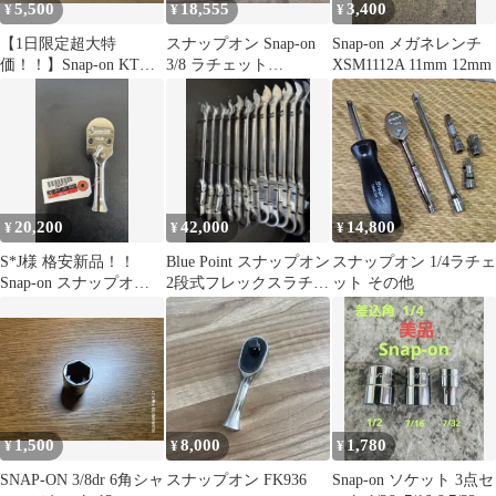
5,500
18,555
3,400
¥
¥
¥
【1日限定超大特
スナップオン Snap-on
Snap-on メガネレンチ
価！！】Snap-on KTC
3/8 ラチェット
XSM1112A 11mm 12mm
TOP 1/2ソケットセット
FHCNF72 スイベル
20,200
42,000
14,800
¥
¥
¥
S*J様 格安新品！！
Blue Point スナップオン
スナップオン 1/4ラチェ
Snap-on スナップオン
2段式フレックスラチェ
ット その他
FK100 ラチェットハン
ットレンチ セット
ド
1,500
8,000
1,780
¥
¥
¥
SNAP-ON 3/8dr 6角シャ
スナップオン FK936
Snap-on ソケット 3点セ