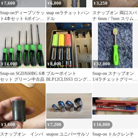
7,600
6,000
3,250
¥
¥
¥
Snap-onディープソケッ
snap onラチェットハン
スナップオン 両口スパ
ト4本セット 6ポイント
ドル
ナ 6mm / 7mm スリムラ
差込角1/2
イン
14,000
8,000
32,000
¥
¥
¥
Snap-on SGDX60BG 6本
ブルーポイント
Snap-on スナップオン
セット グリーン中古品
BLP12CLISS3 ロングイ
1/4ラチェットグリー
ンパクトソケット ス
ン 100周年 THLD72
ナップオン
1,600
7,200
16,000
¥
¥
¥
スナップオン インパ
snapon ユニバーサルソ
Snap-on トルクレンチ