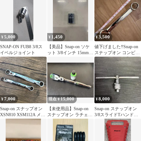
5,000
1,450
3,500
¥
¥
¥
SNAP-ON FUB8 3/8ス
【美品】Snap-on ソケ
値下げました‼️Snap-on
イベルジョイント
ット 3/8インチ 15mm
スナップオン コンビネ
スナップオン
ーションレンチ 5/8イン
チ
7,000
15,000
8,000
¥
現在 ¥
¥
Snap-on スナップオン
【未使用品】Snap-on
Snap-on スナップオン
XSN810 XSM112A メガ
スナップオン ラチェッ
3/8スライドTハンドル
ネレンチ 8-10㎜ 11-12
トハンドル FF80A 工具
ラチェットアダプター
㎜ 2本セット 送料無料♪