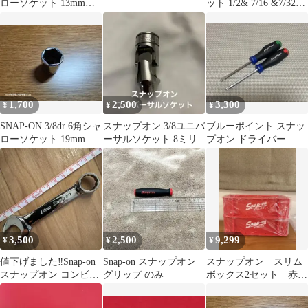
ローソケット 13mm
ット 1/2& 7/16 &7/32差
FSM131
込角1/4
1,700
2,500
3,300
¥
¥
¥
SNAP-ON 3/8dr 6角シャ
スナップオン 3/8ユニバ
ブルーポイント スナッ
ローソケット 19mm
ーサルソケット 8ミリ
プオン ドライバー
FSM191
3,500
2,500
9,299
¥
¥
¥
値下げました‼️Snap-on
Snap-on スナップオン
スナップオン スリム
スナップオン コンビネ
グリップ のみ
ボックス2セット 赤
ーションレンチ 14mm
レッド