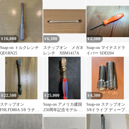
チェット
FHNF100
16,000
6,300
2,500
¥
¥
¥
Snap-on トルクレンチ
スナップオン メガネ
Snap-on マイナスドラ
QD1RN25
レンチ XBM1417A
イバー SDD204
22,500
25,000
4,300
¥
¥
¥
スナップオン
Snap-on アメリカ建国
Snap-on スナップオン
FHLFD80A 3/8 ラチェ
250周年記念モデル ラ
3/8ドライブ ディープソ
ット
チェットハンドル
ケット 2点セット