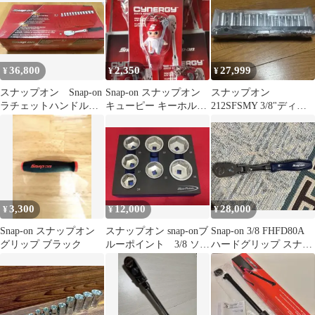
36,800
2,350
27,999
¥
¥
¥
スナップオン Snap-on
Snap-on スナップオン
スナップオン
ラチェットハンドル
キューピー キーホルダ
212SFSMY 3/8"ディー
ソケット セット
ー 新品
プソケットセット 6
角 新品未使用
3,300
12,000
28,000
¥
¥
¥
Snap-on スナップオン
スナップオン snap-onブ
Snap-on 3/8 FHFD80A
グリップ ブラック
ルーポイント 3/8 ソケ
ハードグリップ スナッ
ット 24mm
プオン ラチェット