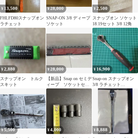
13,500
28,000
2,500
¥
¥
¥
FHLFD80スナップオン
SNAP-ON 3/8 ディープ
スナップオン ソケット
ラチェット
ソケット
18.19セット 3/8 12角
2,880
28,000
16,900
¥
¥
¥
スナップオン トルク
【新品】Snap on セミデ
Snap-on スナップオン
スキット
ィープ ソケットセッ
3/8 ラチェット
ト 212FSMSY
FHCNF72 スイベル
5,500
4,000
8,888
¥
¥
¥