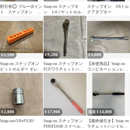
割引有⭕️ ブルーポイン
Snap-on スナップオ
スナップオン 3/8トル
ト スナップオン レ
ン 1/4ソケットホルダ
クアダプター
インボー 六角レン
ー
チ 9本
1,500
9,200
3,800
¥
¥
¥
Snap-on スナップオン
Snap-on スナップオン
【未使用品】Snap-on
ビットホルダー オレン
FCF72ラチェットハン
コンビネーションレン
ジ
ドル
チ 15mm SOEXM15
2,000
17,900
14,000
¥
¥
現在 ¥
Snap-on⭐︎5/8⭐︎FS201
Snap-on スナップオン
【最終値引き】Snap on
FHNFD100 スイベルラ
ラチェットハンドル