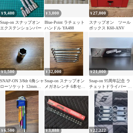
9,400
3,000
27,000
¥
¥
¥
Snap-on スナップオン
Blue-Point ラチェット
スナップオン ツール
エクステンションバー
ハンドル YA488
ボックス K60-ANV
1,500
32,000
21,000
¥
¥
¥
SNAP-ON 3/8dr 6角シャ
Snap-on スナップオン
Snap-on 95周年記念 ラ
ローソケット 12mm
メガネレンチ 6本セッ
チェットドライバー 限
FSM121
ト USA
定品
6,500
3,888
22,222
¥
¥
¥