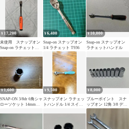
17,200
6,400
10,000
¥
¥
¥
未使用 スナップオン
Snap-on スナップオン
Snap-on スナップオン
Snap-on ラチェット
1/4 ラチェット T936
ラチェットハンドル
FHC72MP オレンジ
1,600
9,500
8,000
¥
¥
¥
SNAP-ON 3/8dr 6角シャ
スナップオン ラチェッ
ブルーポイント スナ
ローソケット 14mm
トハンドル 1/4 スイベ
ップオン 12角 3/8 ディ
FSM141
ル
ープソケット