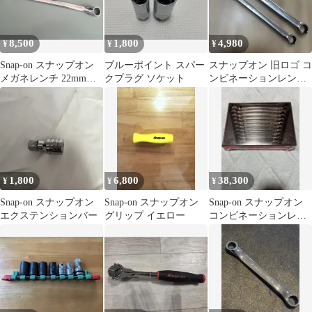
8,500
1,800
4,980
¥
¥
¥
Snap-on スナップオン
ブルーポイント スパー
スナップオン 旧ロゴ コ
メガネレンチ 22mm
クプラグ ソケット
ンビネーションレンチ
24mm XBM2224A
10mm 12mm 2本セット
1,800
6,800
38,300
¥
¥
¥
Snap-on スナップオン
Snap-on スナップオン
Snap-on スナップオン
エクステンションバー
グリップ イエロー
コンビネーションレン
チセット SOEXM710