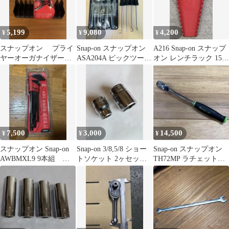
5,199
9,080
4,200
¥
¥
¥
スナップオン プライ
Snap-on スナップオン
A216 Snap-on スナップ
ヤーオーガナイザー
ASA204A ピックツール
オン レンチラック 15ピ
KAPL10 ブラック 新
セット 4本組
ース ピンク
品未使用
7,500
3,000
14,500
¥
¥
¥
スナップオン Snap-on
Snap-on 3/8,5/8 ショー
Snap-on スナップオン
AWBMXL9 9本組 メ
トソケット 2ヶセット
TH72MP ラチェット
トリック エクストラ
送料込み
希少モデル