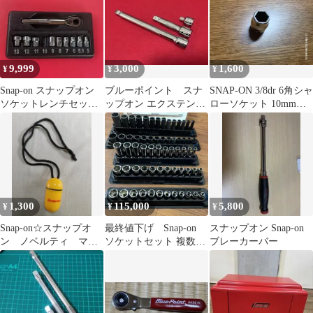
9,999
3,000
1,600
¥
¥
¥
Snap-on スナップオン
ブルーポイント スナ
SNAP-ON 3/8dr 6角シャ
ソケットレンチセット
ップオン エクステンシ
ローソケット 10mm
5-13mm
ョンバー
FSM101
1,300
115,000
5,800
¥
¥
¥
Snap-on☆スナップオ
最終値下げ Snap-on
スナップオン Snap-on
ン ノベルティ マリ
ソケットセット 複数セ
ブレーカーバー
ンカプセル イエロー
ット まとめ売り