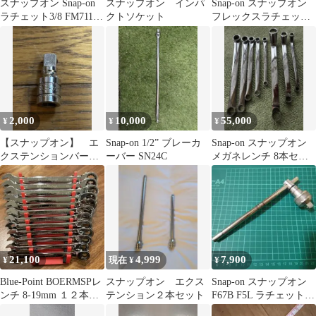
スナップオン Snap-on
スナップオン インパ
Snap-on スナップオン
ラチェット3/8 FM711
クトソケット
フレックスラチェット
フレックスヘッド
ハンドル
2,000
10,000
55,000
¥
¥
¥
【スナップオン】 エ
Snap-on 1/2” ブレーカ
Snap-on スナップオン
クステンションバー
ーバー SN24C
メガネレンチ 8本セッ
FX1 snap-on
ト
21,100
4,999
7,900
¥
現在 ¥
¥
Blue-Point BOERMSPレ
スナップオン エクス
Snap-on スナップオン
ンチ 8-19mm １２本セ
テンション２本セット
F67B F5L ラチェットア
ット
ダプター スライドT