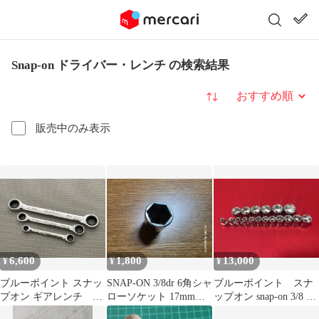
Snap-on ドライバー・レンチ の検索結果
並び替え
販売中のみ表示
6,600
1,800
13,000
¥
¥
¥
ブルーポイント スナッ
SNAP-ON 3/8dr 6角シャ
ブルーポイント スナ
プオン ギアレンチ 両
ローソケット 17mm
ップオン snap-on 3/8 ソ
口ギアレンチ
FSM171
ケット