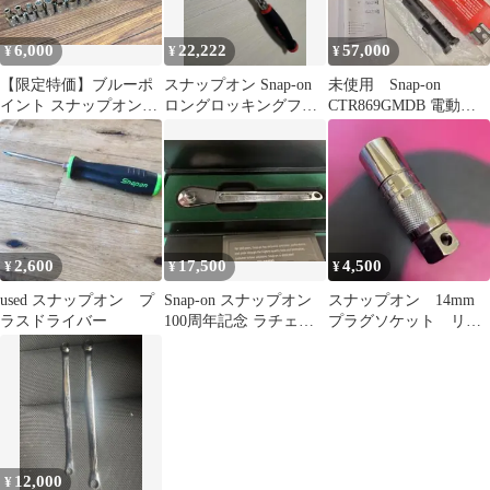
6,000
22,222
57,000
¥
¥
¥
【限定特価】ブルーポ
スナップオン Snap-on
未使用 Snap-on
イント スナップオン
ロングロッキングフレ
CTR869GMDB 電動ロ
E型トルクスソケッ
ックスラチェット
ングネックラチェッ
ト フルセット
FHLX80B
ト 3/8
2,600
17,500
4,500
¥
¥
¥
used スナップオン プ
Snap-on スナップオン
スナップオン 14mm
ラスドライバー
100周年記念 ラチェッ
プラグソケット リテ
トハンドル No.7
ンションタイプ 新品
12,000
¥