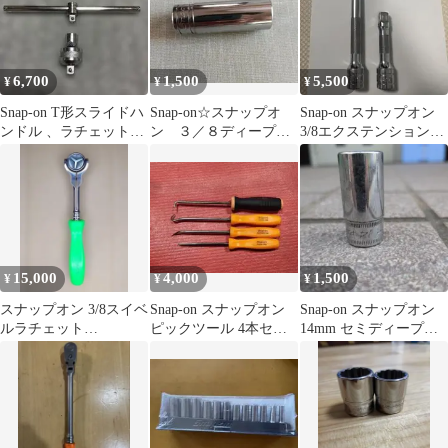
6,700
1,500
5,500
¥
¥
¥
Snap-on T形スライドハ
Snap-on☆スナップオ
Snap-on スナップオン
ンドル 、ラチェットア
ン ３／８ディープソ
3/8エクステンションバ
ダプタ 3/8インチセッ
ケット １／２
ー 2本セット
ト
15,000
4,000
1,500
¥
¥
¥
スナップオン 3/8スイベ
Snap-on スナップオン
Snap-on スナップオン
ルラチェット
ピックツール 4本セッ
14mm セミディープソ
FHCNFD72 Green
ト
ケット 6角