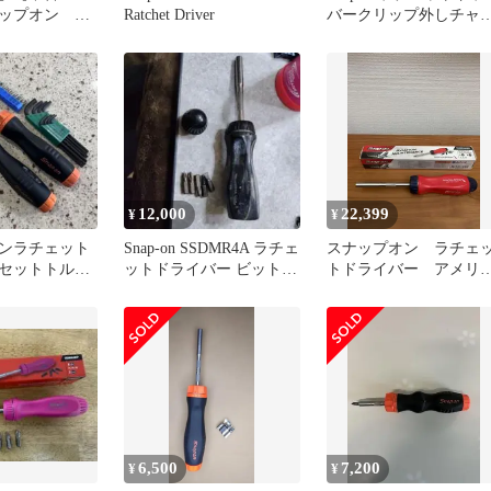
ナップオン
Ratchet Driver
バークリップ外しチャ
SGDMRC4-40
ク2本
ドライバー
ラフト島根出
12,000
22,399
¥
¥
ンラチェット
Snap-on SSDMR4A ラチェ
スナップオン ラチェ
セットトルク
ットドライバー ビットセ
トドライバー アメリ
ット
ン航空
6,500
7,200
¥
¥