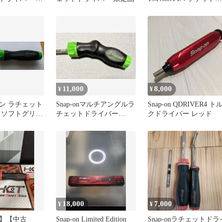
ライバー
11,000
8,000
¥
¥
ン ラチェット
Snap-onマルチアングルラ
Snap-on QDRIVER4 ト
 ソフトグリッ
チェットドライバー
クドライバー レッド
ン
SGDMRCE44G＋シャン
ク
18,000
7,000
¥
¥
】【中古
Snap-on Limited Edition
Snap-onラチェットドラ