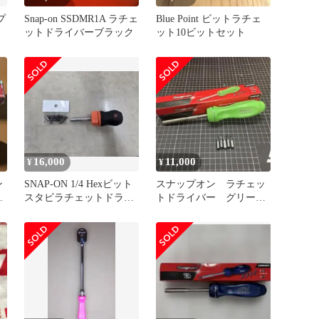
プ
Snap-on SSDMR1A ラチェ
Blue Point ビットラチェ
ットドライバーブラック
ット10ビットセット
16,000
11,000
¥
¥
ン
SNAP-ON 1/4 Hexビット
スナップオン ラチェッ
ッ
スタビラチェットドライ
トドライバー グリー
バー
ン 新品 ビット付き