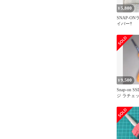
5,800
¥
SNAP-O
イバー‼️
9,500
¥
Snap-on 
ジ ラチェ