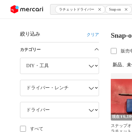
ンツにスキップ
ラチェットドライバー
Snap-on
絞り込み
Sna
クリア
カテゴリー
販売
新品、未
6,10
現在 ¥
スナップオン 
すべて
ラチェット