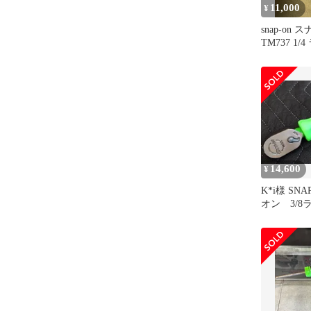
11,000
¥
snap-on
TM737 1
スイベル
14,600
¥
K*i様 SN
オン 3/
F80 ショ