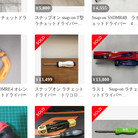
5,000
4,555
¥
¥
Nラチェットドラ
スナップオン snap-on T型
Snap-on SSDMR4B ラ
ラチェットドライバー
ェットドライバー 4個
オレンジ
ビット付き
13,499
13,800
¥
¥
SSDMRE4 オレン
スナップオン ラチェット
ラス１ Snap-on ラチェ
ットドライバー
ドライバー トリコロー
ットドライバー
ル【限定カラー】
SSDMR4BCV 105周年