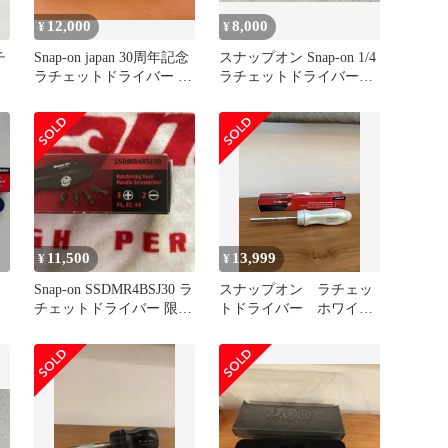
12,000
8,000
¥
¥
チ
Snap-on japan 30周年記念
スナップオン Snap-on 1/4
ラチェットドライバー 限
ラチェットドライバー
定品
TMR4 グリーン
11,500
13,999
¥
¥
Snap-on SSDMR4BSJ30 ラ
スナップオン ラチェッ
チェットドライバー 限定
トドライバー ホワイ
版②
ト SSDMR4BPW レア