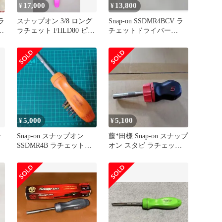
17,000
13,800
¥
¥
 ラ
スナップオン 3/8 ロング
Snap-on SSDMR4BCV ラ
定
ラチェット FHLD80 ピン
チェットドライバー
ク ハードグリップ
105th ANV
5,000
5,100
¥
¥
ラ
Snap-on スナップオン
藤*田様 Snap-on スナップ
SSDMR4B ラチェットド
オン スタビ ラチェット
ライバー
ドライバー