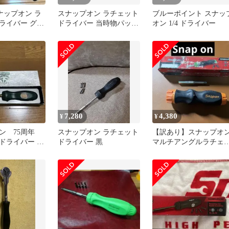
 スナップオン ラ
スナップオン ラチェット
ブルーポイント スナッ
ライバー グリ
ドライバー 当時物パッケ
オン 1/4 ドライバー
あり
ージ SSDMRE4O ？
7,280
4,380
¥
¥
ン 75周年
スナップオン ラチェット
【訳あり】スナップオ
ドライバー 未
ドライバー 黒
マルチアングルラチェ
トドライバー
SGDMRCE44