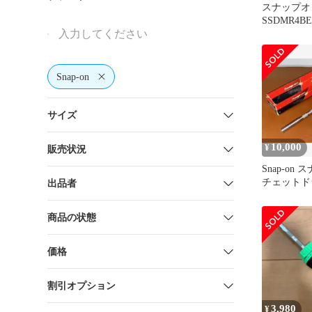
スナップオ
SSDMR4B
ク snap
ライバ
Snap-on
サイズ
10,000
¥
販売状況
Snap-on
チェットド
出品者
SGDMRC4
商品の状態
価格
割引オプション
3,980
¥