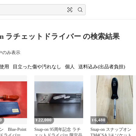
p-on ラチェットドライバー の検索結果
中のみ表示
使用
目立った傷や汚れなし
個人
送料込み(出品者負担)
0
22,000
6,480
¥
¥
Blue-Point
Snap-on 95周年記念 ラチ
Snap-on スナップオン
ドライバー ビ
ェットドライバー 限定品
TM4CSA 1/4 ソケットド