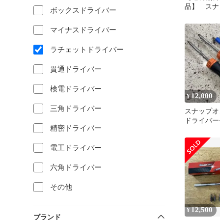
品】 ス
ボックスドライバー
Snap-on 
ラチェット
マイナスドライバー
【ハンズク
雲】
ラチェットドライバー
貫通ドライバー
検電ドライバー
12,000
¥
三角ドライバー
スナップオ
ドライバー
精密ドライバー
スレンチ
電工ドライバー
六角ドライバー
その他
12,500
¥
ブランド