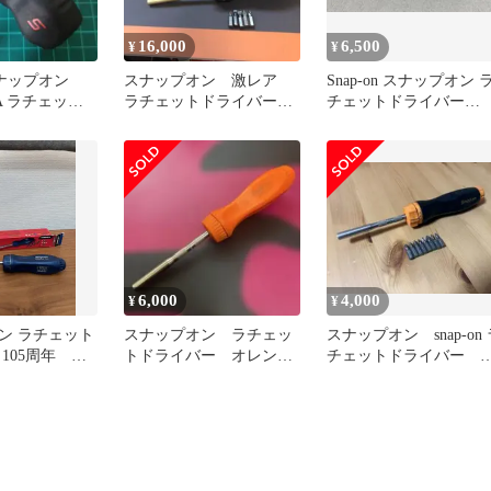
16,000
6,500
¥
¥
 スナップオン
スナップオン 激レア
Snap-on スナップオン 
1A ラチェット
ラチェットドライバー
チェットドライバー
ブラック ゴールド 新
SSDMR4B グリーン
品
6,000
4,000
¥
¥
ン ラチェット
スナップオン ラチェッ
スナップオン snap-on 
 105周年
トドライバー オレン
チェットドライバー 
CV ブルー、
ジ 中古 美品
レンジ