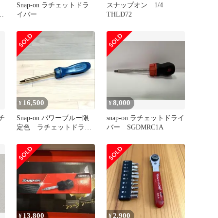
Snap-on ラチェットドラ
スナップオン 1/4
本
イバー
THLD72
16,500
8,000
¥
¥
ラチ
Snap-on パワーブルー限
snap-on ラチェットドライ
定色 ラチェットドライ
バー SGDMRC1A
バー 新品未使用品
13,800
2,900
¥
¥