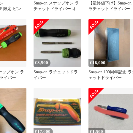
ン
Snap-on スナップオン ラ
【最終値下げ】Snap-on
EP 限定 ピン
チェットドライバー オレ
ラチェットドライバー 
on ラチェットド
ンジ SGDMRC4A
体 ビットセット
3,500
16,000
¥
¥
 スナップオン ラ
Snap-on ラチェットドラ
Snap-on 100周年記念 
ライバー
イバー
ェットドライバー
4BG
17,000
1,500
¥
¥