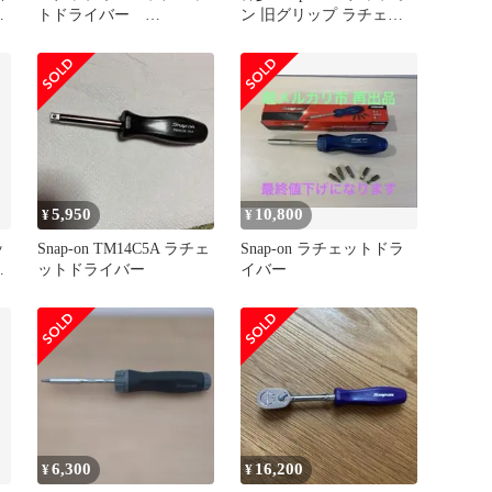
ッ
トドライバー
ン 旧グリップ ラチェッ
SGDMRC44B
ト ドライバー SSDM40B
ブラック ビット 2本付属
5,950
10,800
¥
¥
ッ
Snap-on TM14C5A ラチェ
Snap-on ラチェットドラ
カ
ットドライバー
イバー
6,300
16,200
¥
¥