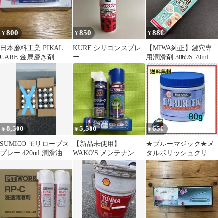
800
850
880
¥
¥
¥
日本磨料工業 PIKAL
KURE シリコンスプレ
【MIWA純正】鍵穴専
CARE 金属磨き剤
ー
用潤滑剤 3069S 70ml ス
プレー式 速乾タイプ
8,500
5,580
650
¥
¥
¥
SUMICO モリロープス
【新品未使用】
★ブルーマジック★メ
プレー 420ml 潤滑油
WAKO'S メンテナンス
タルポリッシュクリー
12本
ケミカル セット
ム 80g