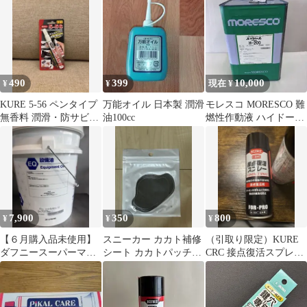
封 未使用
490
399
10,000
¥
¥
現在 ¥
KURE 5-56 ペンタイプ
万能オイル 日本製 潤滑
モレスコ MORESCO 難
無香料 潤滑・防サビ
油100cc
燃性作動液 ハイドール
(防錆)・清浄・防湿
H-200 18L ③
7,900
350
800
¥
¥
¥
【６月購入品未使用】
スニーカー カカト補修
（引取り限定）KURE
ダフニースーパーマル
シート カカトパッチ
CRC 接点復活スプレー
チオイル 32 20L
ブラック B
No.1424