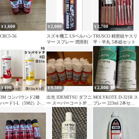
1,600
2,000
2,700
¥
¥
¥
CRC5-56
スズキ機工 LSベルハン
TRUSCO 精密組ヤスリ
マー スプレー 潤滑剤
平・半丸 5本組セット
490
9,500
2,800
¥
¥
¥
3M コンパウンド2種
出光 IDEMITSU ダフニ
MOLYKOTE D-321R ス
ハード1-L（5982）2-
ー スーパーコートJP 潤
プレー 223ml 2本セッ
L（2985）計20g
滑防錆スプレー 10本
ト