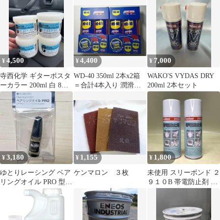
プレータイプ 日本製
4,500
4,400
7,000
¥
¥
¥
寺西化学 ギターポスタ
WD-40 350ml 2本x2箱
WAKO'S VYDAS DRY
ーカラー 200ml 白 8個
＝合計4本入り 潤滑剤
200ml 2本セット
セット
スマートストロー 送料
込
3,180
1,155
1,800
¥
¥
¥
ゆとりレーシング ベア
ケンマロン ３枚
未使用 スリーボンド ２
リングオイル PRO 型
９１０B 帯電防止剤 ２
番：YC-003PRO
本