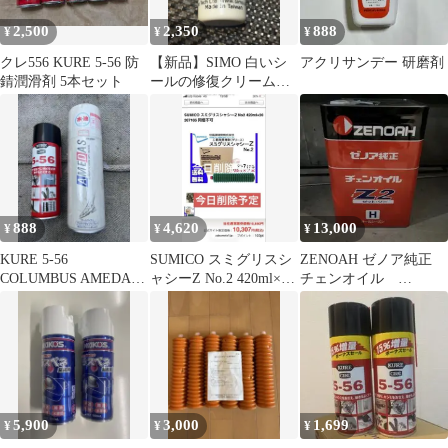
2,500
2,350
888
¥
¥
¥
クレ556 KURE 5-56 防
【新品】SIMO 白いシ
アクリサンデー 研磨剤
錆潤滑剤 5本セット
ールの修復クリーム
30ml
888
4,620
13,000
¥
¥
¥
KURE 5-56
SUMICO スミグリスシ
ZENOAH ゼノア純正
COLUMBUS AMEDAS
ャシーZ No.2 420ml×20
チェンオイル
2本セット
本
Z2（H） オールシーズ
ン 18L
5,900
3,000
1,699
¥
¥
¥