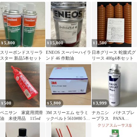
5000CS 1kg 2缶
5,800
15,000
1,500
¥
¥
¥
スリーボンドスリーラ
ENEOS スーパーハイラ
日本グリース 蛇腹式グ
スター 新品5本セット
ンド 46 作動油
リース 400g4本セット
500
5,800
3,999
¥
¥
¥
ベニサン 家庭用潤滑
3M スリーエム セラミ
ナカニシ パナスプレ
油 未使用品 115㎖
ックベルト5610#80 50
ープラス PANA
本入
SPRAY PLUS 歯科