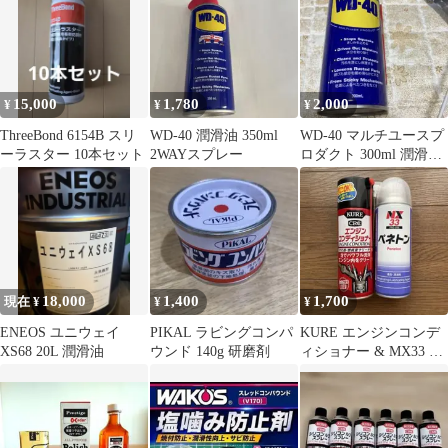
15,000
1,780
2,000
¥
¥
¥
ThreeBond 6154B スリ
WD-40 潤滑油 350ml
WD-40 マルチユースプ
ーラスター 10本セット
2WAYスプレー
ロダクト 300ml 潤滑
剤 2本
18,000
1,400
1,700
現在 ¥
¥
¥
ENEOS ユニウェイ
PIKAL ラビングコンパ
KURE エンジンコンデ
XS68 20L 潤滑油
ウンド 140g 研磨剤
ィショナー & MX33 ペ
ネトン