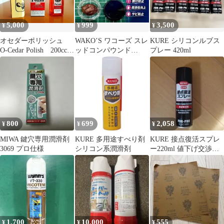
5,000
999
3,500
¥
¥
¥
オセダーポリッシュ
WAKO’S ワコーズ スレ
KURE シリコンルブス
O-Cedar Polish 200ccボ
ッドコンパウンド
プレー 420ml
トル
(V170) 塩噛み防止剤 k
800
699
2,058
¥
¥
¥
MIWA 鍵穴専用潤滑剤
KURE 多用途すべり剤
KURE 接点復活スプレ
3069 プロ仕様
シリコン系潤滑剤
ー220ml 値下げ交渉可
能
1,700
10,000
555
¥
¥
¥