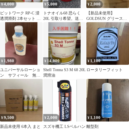
4,000
5,000
2,000
¥
¥
¥
ピットワーク RP-C 浸
トナオイル68 恐らく
【新品未使用】
透潤滑剤 2本セット ワ
20L 引取り希望。送付
GOLDSUN グリースガ
コーズ ラスペネ OEM
不可
ン 80cc（台湾製）
品
1,980
14,000
1,100
¥
¥
¥
ユニバーサルローショ
Shell Tonna S3 M 68 20L
ロータリーフィット
ン サフィール 無
潤滑油
色 スムース革 革
用 レザー ホホバオ
イル
9,500
2,000
1,100
¥
¥
¥
新品未使用 6本入 まと
スズキ機工 LSベルハン
離型剤