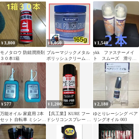
キング15mlミガキング
ト No.1424 接点復活
15ml
剤
3,800
1,050
1,540
¥
¥
¥
モノタロウ 防錆潤滑剤
ブルーマジックメタル
ykk ファスナーメイ
３０本1箱
ポリッシュクリーム
ト スムーズ 滑り
165g
バッグ ブーツ スカ
ート チャック
577
1,200
2,180
¥
¥
¥
万能オイル 家庭用 2本
【呉工業】KURE フー
ゆとりレーシング ベア
セット 自転車 ミシン
ドシリコンスプレー 1
リングオイル 003
釣具
本