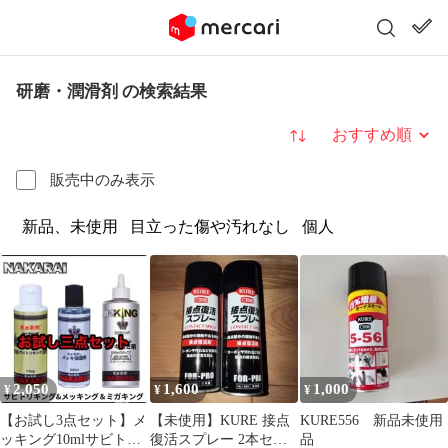
研磨・潤滑剤 の検索結果
並び替え
販売中のみ表示
新品、未使用
目立った傷や汚れなし
個人
2,050
1,600
1,000
¥
¥
¥
【お試し3点セット】メ
【未使用】KURE 接点
KURE556 新品未使用
ッキング10mlサビトリ
復活スプレー 2本セッ
品