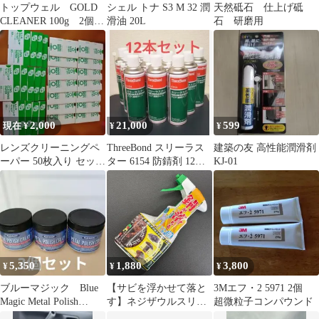
トップウェル GOLD
シェル トナ S3 M 32 潤
天然砥石 仕上げ砥
CLEANER 100g 2個セ
滑油 20L
石 研磨用
ット
2,000
21,000
599
現在 ¥
¥
¥
レンズクリーニングペ
ThreeBond スリーラス
建築の友 高性能潤滑剤
ーパー 50枚入り セット
ター 6154 防錆剤 12本
KJ-01
27枚
セット
5,350
1,880
3,800
¥
¥
¥
ブルーマジック Blue
【サビを浮かせて落と
3Mエフ・2 5971 2個
Magic Metal Polish
す】ネジザウルスリキ
超微粒子コンパウンド
Cream 3個
ッド 錆取り剤 100g ス