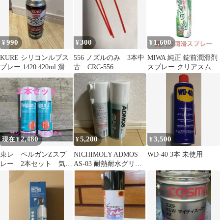
990
300
1,600
¥
¥
¥
KURE シリコンルブス
556 ノズルのみ 3本中
MIWA 純正 錠前潤滑剤
プレー 1420 420ml 滑走
古 CRC-556
スプレー クリアスムー
離型剤
サスS
2,480
5,200
3,500
現在 ¥
¥
¥
東レ ペルガンZスプ
NICHIMOLY ADMOS
WD-40 3本 未使用
レー 2本セット 気に
AS-03 耐熱耐水グリー
しない方はサンプルと
ススプレー 潤滑油2本
してどうぞ！