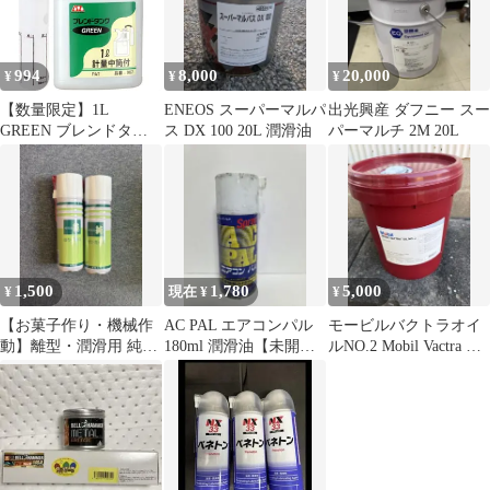
994
8,000
20,000
¥
¥
¥
【数量限定】1L
ENEOS スーパーマルパ
出光興産 ダフニー スー
GREEN ブレンドタン
ス DX 100 20L 潤滑油
パーマルチ 2M 20L
ク No.967 AZ
1,500
1,780
5,000
¥
現在 ¥
¥
【お菓子作り・機械作
AC PAL エアコンパル
モービルバクトラオイ
動】離型・潤滑用 純
180ml 潤滑油【未開
ルNO.2 Mobil Vactra Oil
480ml 2本セット
封、未使用品】
No. 2