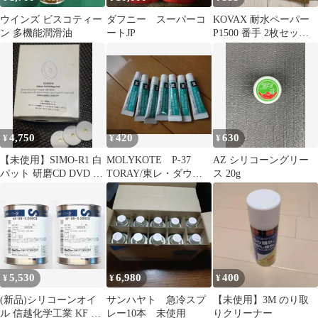
ウインズ ビスコティー
ダフニー スーパーコ
KOVAX 耐水ペーパー
ン 多機能潤滑油
ートJP
P1500 番手 2枚セット
匿名配送
4,750
420
630
¥
¥
¥
【未使用】SIMO-R1 白
MOLYKOTE P-37
AZ シリコーングリー
パット 研磨CD DVD ク
TORAY/東レ・ダウコ
ス 20g
リーニングパッド100枚
ーニング 3ｇ
5,530
6,980
400
¥
¥
¥
(新品)シリコーンオイ
サンハヤト 急冷スプ
【未使用】3M のり取
ル 信越化学工業 KF 96
レー10本 未使用
りクリーナー