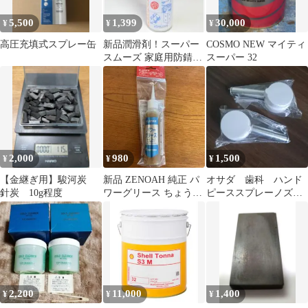
5,500
1,399
30,000
¥
¥
¥
高圧充填式スプレー缶
新品潤滑剤！スーパー
COSMO NEW マイティ
スムーズ 家庭用防錆・
スーパー 32
潤滑スプレー スズカフ
ァイン
2,000
980
1,500
¥
¥
¥
【金継ぎ用】駿河炭
新品 ZENOAH 純正 パ
オサダ 歯科 ハンド
針炭 10g程度
ワーグリース ちょう度
ピーススプレーノズ
No.2 70g
ル 2個
2,200
11,000
1,400
¥
¥
¥