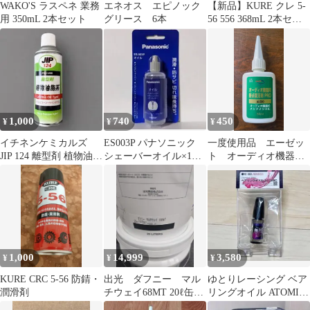
WAKO'S ラスペネ 業務
エネオス エピノック
【新品】KURE クレ 5-
用 350mL 2本セット
グリース 6本
56 556 368mL 2本セッ
ト まとめ売り
1,000
740
450
¥
¥
¥
イチネンケミカルズ
ES003P パナソニック
一度使用品 エーゼッ
JIP 124 離型剤 植物油脂
シェーバーオイル×1点
ト オーディオ機器用
系 スプレー
新品/未開封
接点復活剤PRO
1,000
14,999
3,580
¥
¥
¥
KURE CRC 5-56 防錆・
出光 ダフニー マル
ゆとりレーシング ベア
潤滑剤
チウェイ68MT 20ℓ缶
リングオイル ATOMIC
摺動面 潤滑油 未開
アトミック