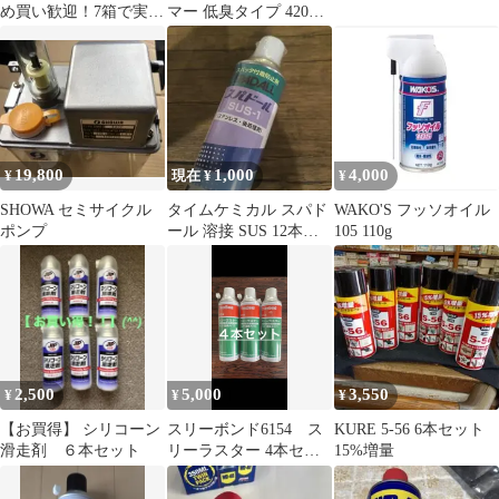
め買い歓迎！7箱で実質
マー 低臭タイプ 420ml
1箱無料
潤滑剤
19,800
1,000
4,000
¥
現在 ¥
¥
SHOWA セミサイクル
タイムケミカル スパド
WAKO'S フッソオイル
ポンプ
ール 溶接 SUS 12本セ
105 110g
ット
2,500
5,000
3,550
¥
¥
¥
【お買得】 シリコーン
スリーボンド6154 ス
KURE 5-56 6本セット
滑走剤 ６本セット
リーラスター 4本セッ
15%増量
ト