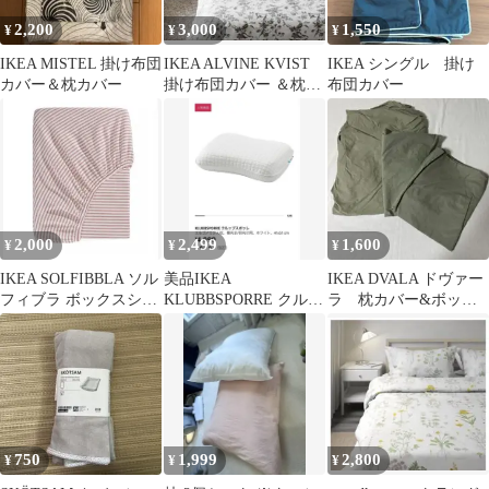
2,200
3,000
1,550
¥
¥
¥
IKEA MISTEL 掛け布団
IKEA ALVINE KVIST
IKEA シングル 掛け
カバー＆枕カバー
掛け布団カバー ＆枕カ
布団カバー
バー シングル
2,000
2,499
1,600
¥
¥
¥
IKEA SOLFIBBLA ソル
美品IKEA
IKEA DVALA ドヴァー
フィブラ ボックスシー
KLUBBSPORRE クルッ
ラ 枕カバー&ボック
ツ 140x200
ブスポッレ エルゴノミ
スシーツセット
クス枕 低反発
750
1,999
2,800
¥
¥
¥