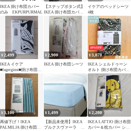
IKEA 掛け布団カバー
【スナップボタン式】
イケアのベッドシーツ
のみ EKPURPURMAL
IKEA 掛け布団カバー
4枚
枕カバーセット ダマス
ク柄
10%OFF
2,499
2,900
3,870
¥
¥
¥
IKEA イケア
IKEA 掛け布団シーツ
IKEA シェルドゥーン
■fagerginst■掛け布団カ
オルト 掛け布団カバー
バー■シングル■ボタニ
枕カバー セット イケア
カル
3,100
1,499
2,200
¥
¥
¥
再値下げ！IKEA
【新品未使用】IKEA
IKEA LATTJO 掛け布団
PALMILJA 掛け布団カ
ブルクスヴァーラ ボ
カバー＆枕カバー シン