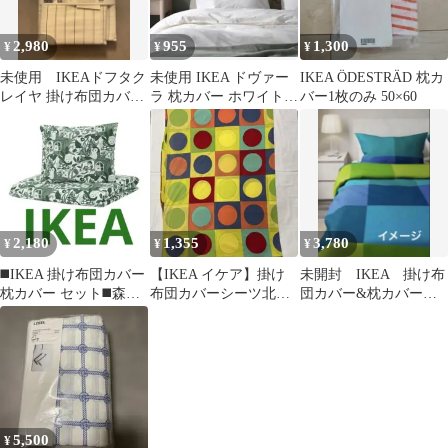
2,980
955
1,300
¥
¥
¥
未使用 IKEAドフタク
未使用 IKEA ドヴァー
IKEA ÖDESTRÄD 枕カ
レイヤ 掛け布団カバー
ラ 枕カバー ホワイト
バー1枚のみ 50×60
のみ ホワイト/チャコー
50x60cm 2枚入り
ル
2,180
1,355
3,780
¥
¥
¥
◼️IKEA 掛け布団カバー
【IKEA イケア】掛け
未開封 IKEA 掛け布
枕カバー セット◼️森の
布団カバーシーツ北欧
団カバー&枕カバー
動物◼️150✖️200◼️グリー
カラフルドット柄 色あ
BRUNKRISSLA シング
ン
せ・シミあり
ル
5,500
¥