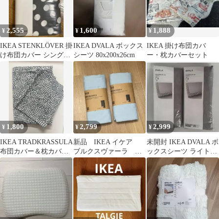
2,555
1,600
1,888
¥
¥
¥
IKEA STENKLÖVER 掛
IKEA DVALA ボックス
IKEA 掛け布団カバ
け布団カバー シングル
シーツ 80x200x26cm
ー・枕カバーセット
ドット柄
1,800
2,799
2,999
¥
¥
¥
IKEA TRADKRASSULA
新品 IKEA イケア
未開封 IKEA DVALA ボ
布団カバー＆枕カバー
ブルクスヴァーラ シ
ックスシーツ ライトグ
セット
ングル ボックスシー
レー シングル 2点
ツ ブルー 2個