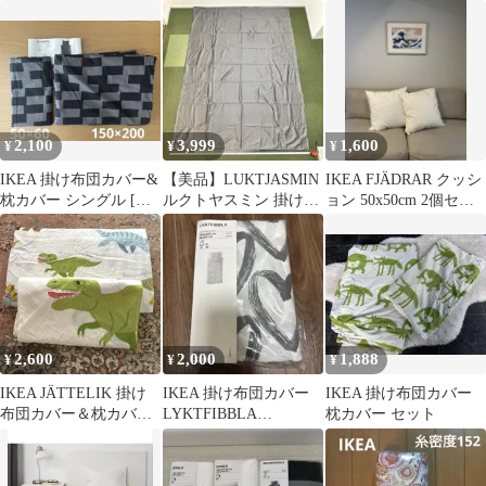
バーセット
ックスシーツ シング
グル イケア
ル ブルー
2,100
3,999
1,600
¥
¥
¥
IKEA 掛け布団カバー&
【美品】LUKTJASMIN
IKEA FJÄDRAR クッシ
枕カバー シングル [未
ルクトヤスミン 掛け布
ョン 50x50cm 2個セッ
使用品]
団カバー ダークグレー
ト
2,600
2,000
1,888
¥
¥
¥
IKEA JÄTTELIK 掛け
IKEA 掛け布団カバー
IKEA 掛け布団カバー
布団カバー＆枕カバー
LYKTFIBBLA
枕カバー セット
恐竜 ホワイト
150x200cm