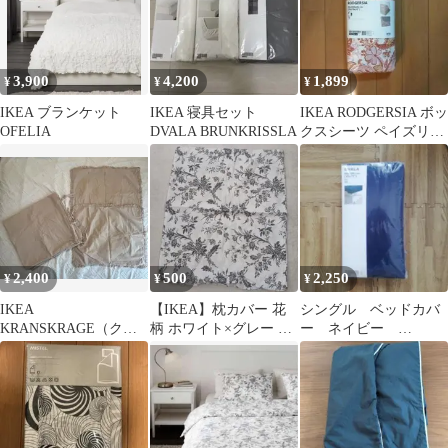
3,900
4,200
1,899
¥
¥
¥
IKEA ブランケット
IKEA 寝具セット
IKEA RODGERSIA ボッ
OFELIA
DVALA BRUNKRISSLA
クスシーツ ペイズリー
90x200x26cm
2,400
500
2,250
¥
¥
¥
IKEA
【IKEA】枕カバー 花
シングル ベッドカバ
KRANSKRAGE（クラ
柄 ホワイト×グレー ボ
ー ネイビー
ンスクラーゲ） ベッド
タン留め 50×59
90×200 IKEA
リネンセット