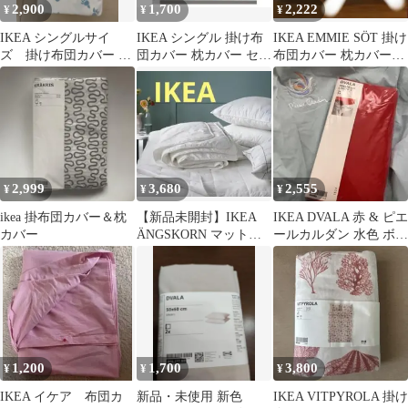
2,900
1,700
2,222
¥
¥
¥
IKEA シングルサイ
IKEA シングル 掛け布
IKEA EMMIE SÖT 掛け
ズ 掛け布団カバー 枕
団カバー 枕カバー セッ
布団カバー 枕カバー1
カバーセット
ト
セット
2,999
3,680
2,555
¥
¥
¥
ikea 掛布団カバー＆枕
【新品未開封】IKEA
IKEA DVALA 赤 & ピエ
カバー
ÄNGSKORN マットレ
ールカルダン 水色 ボッ
スパッド
クスシーツ 2枚セット
1,200
1,700
3,800
¥
¥
¥
IKEA イケア 布団カ
新品・未使用 新色
IKEA VITPYROLA 掛け