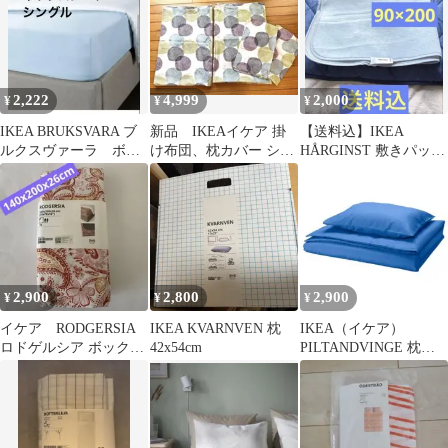
2,222
4,999
2,000
¥
¥
¥
IKEA BRUKSVARA ブ
新品 IKEAイケア 掛
【送料込】IKEA
ルクスヴァーラ ボッ
け布団、枕カバー シン
HÅRGINST 敷きパッド
クスシーツ シング
グル マルチカラー 2
ベッドパッド 90×200
ル ブルー
セット
2,900
2,800
2,900
¥
¥
¥
イケア RODGERSIA
IKEA KVARNVEN 枕
IKEA（イケア）
ロドゲルシア ボックス
42x54cm
PILTANDVINGE 枕カ
シーツ 140×200 cm
バー 掛け布団カバー