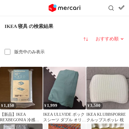
IKEA 寝具 の検索結果
並び替え
販売中のみ表示
1,150
1,999
3,500
¥
¥
¥
【新品】IKEA
IKEA ULLVIDE ボック
IKEA KLUBBSPORRE
REXBEGONIA 冷感敷
スシーツ ダブル オリー
クルッブスポッレ 枕
きパッド 60×80
ブグリーン