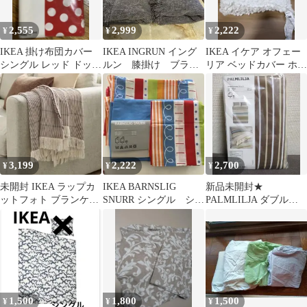
2,555
2,999
2,222
¥
¥
¥
IKEA 掛け布団カバー
IKEA INGRUN イング
IKEA イケア オフェー
シングル レッド ドット
ルン 膝掛け ブラン
リア ベッドカバー ホワ
柄
ケット 2枚 グレー
イト
3,199
2,222
2,700
¥
¥
¥
未開封 IKEA ラップカ
IKEA BARNSLIG
新品未開封★
ットフォト ブランケッ
SNURR シングル シー
PALMLILJA ダブル★
ト ブラウン/ブラック
ツと枕カバーの3点セッ
掛け布団カバー＆枕カ
ト
バー
1,500
1,800
1,500
¥
¥
¥