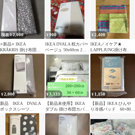
2,000
900
2,400
現在 ¥
¥
¥
⭐️新品⭐️ IKEA
IKEA DVALA 枕カバー
IKEA／イケア★
KRÅKRIS 掛け布団カ
ベージュ 50x60cm 2枚
LAPPLJUNG掛け布団
バー 150x200cm
セット
カバー・枕カバーセッ
ト
2,000
3,333
1,150
¥
¥
¥
新品 IKEA DVALA
【新品未使用】IKEA
【新品】IKEA ひんや
ボックスシーツ
ダブル 掛け布団カバー
り冷感パッド 60×80
160✖️200✖️26㎝
枕カバーセット 植物柄
REXBEGONIA