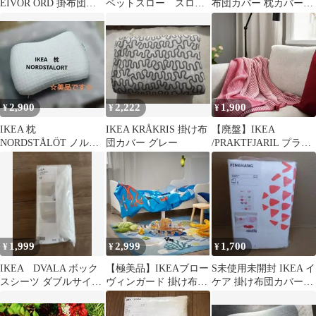
EIVOR ORD 掛布団カ
ベットスロー スロー
布団カバー 枕カバーセ
バー枕カバー ダブルサ
ケット ダークグレー
ット
イズ
2,900
2,222
1,900
¥
¥
¥
IKEA 枕
IKEA KRÅKRIS 掛け布
【廃盤】IKEA
NORDSTÅLÖT ノルド
団カバー グレー
/PRAKTFJARIL プラク
ストーラルト
トフィヤーリル ブラン
35x50cm 低反発
ケット
1,999
2,999
1,700
¥
¥
¥
IKEA DVALA ボック
【極美品】IKEAブロー
S未使用未開封 IKEA イ
スシーツ ダブルサイズ
ヴィンガード 掛け布団
ケア 掛け布団カバー1
ベージュ
カバー＆枕カバー(海の
枚枕カバー2枚 ダブル
動物模様)
サイズ