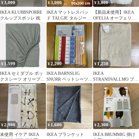
3,000
3,000
3,800
¥
¥
¥
IKEA KLUBBSPORRE
IKEA マットレスパッ
【新品未使用】IKEA
クルッブスポッレ 枕
ド TALGJE タルジー
OFELIA オーフェリ
90x200 cm ホワイト
ア 170×130
1,599
2,200
1,250
¥
¥
¥
IKEA セミダブル ボッ
IKEA BARNSLIG
IKEA
クスシーツ オリーブグ
SNURR ベットシーツセ
STRANDVALLMO ブラ
リーン
ット
ンケット タオルケット
ベージュ
2,980
1,600
2,300
¥
¥
¥
未使用 イケア IKEA
IKEA ブランケット
IKEA BRUMMIG 掛け