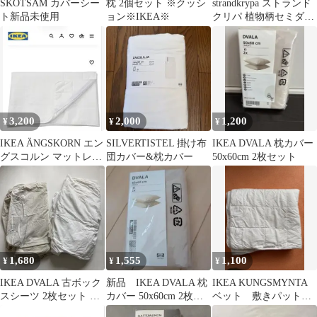
SKÖTSAM カバーシー
枕 2個セット ※クッシ
strandkrypa ストランド
ト新品未使用
ョン※IKEA※
クリパ 植物柄セミダブ
ルサイズ掛け布団カバ
ー
3,200
2,000
1,200
¥
¥
¥
IKEA ÄNGSKORN エン
SILVERTISTEL 掛け布
IKEA DVALA 枕カバー
グスコルン マットレス
団カバー&枕カバー
50x60cm 2枚セット
プロテクター
1,680
1,555
1,100
¥
¥
¥
IKEA DVALA 古ボック
新品 IKEA DVALA 枕
IKEA KUNGSMYNTA
スシーツ 2枚セット 掃
カバー 50x60cm 2枚セ
ベット 敷きパット
除 ウエス 介護
ット
シングル