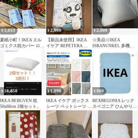
1,033
2,000
2,800
¥
¥
¥
夏眠小町！IKEA エル
【新品未使用】IKEA
☆美品☆IKEA
ゴミクス枕カバー ロー
イケア REPETERA 掛
ISRANUNKEL 多機能
センシェールム
け布団カバー 枕カバー
枕 41x51x12cm(送料込)
33×50×2新品
5%OFF
10,850
1,898
980
¥
¥
¥
IKEA BERGVEN 枕
IKEA イケア ボックス
REXBEGONIA レック
50x60cm 2個セット。
シーツ ベットシーツ 綿
スベゴニア ひんやり冷
100％ DVALA ドヴァー
感パッド,60x80 cm
ラ シングル ベットカバ
ー 寝具カバー マットレ
ス シーツ 90cm×200cm
北欧 LT-033