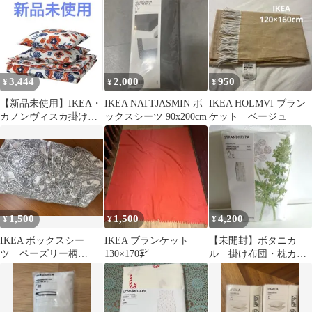
3,444
2,000
950
¥
¥
¥
【新品未使用】IKEA・
IKEA NATTJASMIN ボ
IKEA HOLMVI ブラン
カノンヴィスカ掛け布
ックスシーツ 90x200cm
ケット ベージュ
団カバー＆枕カバー２
枚
1,500
1,500
4,200
¥
¥
¥
IKEA ボックスシー
IKEA ブランケット
【未開封】ボタニカ
ツ ペーズリー柄
130×170㌢
ル 掛け布団・枕カバ
120*200cm
ー