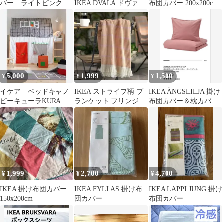
バー ライトピンク
IKEA DVALA ドヴァー
布団カバー 200x200cm
150×200
ラ 枕カバー 2枚 ベージ
サンゴ柄
ュ
5,000
1,999
1,500
¥
¥
¥
イケア ベッドキャノ
IKEA ストライプ柄 ブ
IKEA ÄNGSLILJA 掛け
ピーキューラKURA
ランケット フリンジ付
布団カバー＆枕カバー
用 ベッドテント
き
ダークピンク
1,999
2,700
4,700
¥
¥
¥
IKEA 掛け布団カバー
IKEA FYLLAS 掛け布
IKEA LAPPLJUNG 掛け
150x200cm
団カバー
布団カバー