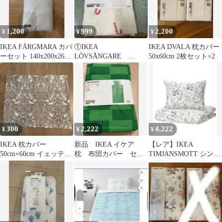
1,200
999
2,200
¥
¥
¥
IKEA FÄRGMARA カバ
①IKEA
IKEA DVALA 枕カバー
ーセット 140x200x26
LÖVSÅNGARE
50x60cm 2枚セット×2
cm
110×125㎝ 子供掛け布
団カバー＆枕カバー
300
2,222
4,222
¥
¥
¥
IKEA 枕カバー
新品 IKEA イケア
【レア】IKEA
50cm×60cm イェッテヴ
枕 布団カバー セッ
TIMJANSMOTT シング
ァルモ ホワイト ダーク
ト
ル掛け布団カバーセッ
ピンク
ト