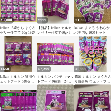
1,800
999
1,300
¥
¥
¥
kalkan 15歳から まぐろ
【新品】kalkan カルカ
kalkan まぐろ やわらか
ゼリー仕立て 60g 19袋
ンゼリー仕立て60g×8ウ
パテ 70g 10袋セット
ェットフード おまけ付
き
650
2,399
6,990
¥
¥
¥
kalkan カルカン 猫用ウ
カルカン パウチ キャッ
45缶 カルカン まぐろ入
ェットフード 6袋セッ
トフード 9種類 24個
り白身魚 ウェットフー
ト 11歳から
セット（パテ・ゼリ
ド 猫用
ー）①