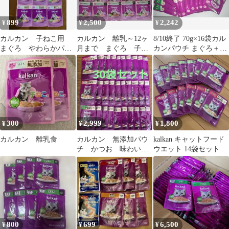
899
2,500
2,242
¥
¥
¥
カルカン 子ねこ用
カルカン 離乳～12ヶ
8/10終了 70g×16袋カル
まぐろ やわらかパ
月まで まぐろ 子猫
カンパウチ まぐろ＋ま
テ パウチ ウェッ
用 子ネコ kalkan
ぐろ舌平目入りゼリー
ト 総合栄養食
合計20個
仕立て
300
2,999
1,800
¥
¥
¥
カルカン 離乳食
カルカン 無添加パウ
kalkan キャットフード
チ かつお 味わいと
ウエット 14袋セット
りささみ まぐろ 30
袋セット
800
699
6,500
¥
¥
¥