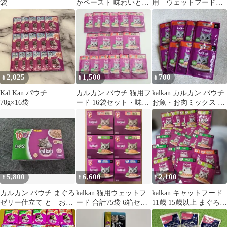
袋
かペースト 味わいとり
用 ウェットフード
ささみ 11歳から 12袋
16点セット カルカ
ン いなば など
2,025
1,500
700
¥
¥
¥
Kal Kan パウチ
カルカン パウチ 猫用フ
kalkan カルカン パウチ
70g×16袋
ード 16袋セット・味わ
お魚・お肉ミックス 8
いとりささみ＆お魚お
袋セット
肉ミックス
5,800
6,600
2,100
¥
¥
¥
カルカン パウチ まぐろ
kalkan 猫用ウェットフ
kalkan キャットフード
ゼリー仕立て と お
ード 合計75袋 6箱セッ
11歳 15歳以上 まぐろ等
魚・お肉 ゼリー仕立て
ト（12袋✖️6箱）➕3袋
四種類23袋