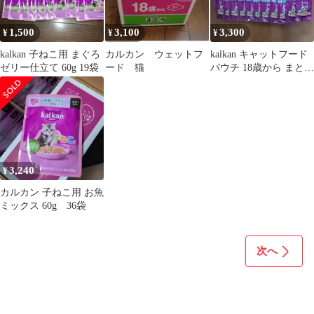
1,500
3,100
3,300
¥
¥
¥
kalkan 子ねこ用 まぐろ
カルカン ウェットフ
kalkan キャットフード
ゼリー仕立て 60g 19袋
ード 猫
パウチ 18歳から まとめ
売り ４２袋セット
3,240
¥
カルカン 子ねこ用 お魚
ミックス 60g 36袋
次へ