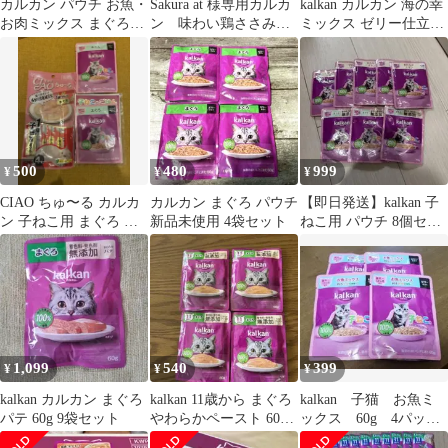
カルカン パウチ お魚・
Sakura at 様専用カルカ
kalkan カルカン 海の幸
お肉ミックス まぐろ・
ン 味わい鶏ささみ無
ミックス ゼリー仕立て
かつお・ささみ入
添加60グラム21袋
4袋
60g×16袋
500
480
999
¥
¥
¥
CIAO ちゅ〜る カルカ
カルカン まぐろ パウチ
【即日発送】kalkan 子
ン 子ねこ用 まぐろ セ
新品未使用 4袋セット
ねこ用 パウチ 8個セッ
ット
ト
1,099
540
399
¥
¥
¥
kalkan カルカン まぐろ
kalkan 11歳から まぐろ
kalkan 子猫 お魚ミ
パテ 60g 9袋セット
やわらかペースト 60g 4
ックス 60g 4パッ
袋セット
ク ゼリー仕立て カ