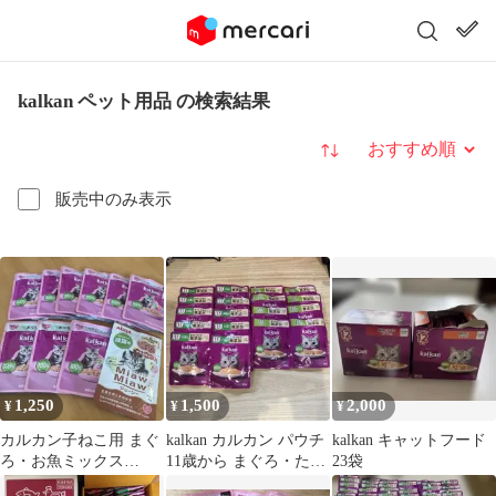
kalkan ペット用品 の検索結果
並び替え
販売中のみ表示
1,250
1,500
2,000
¥
¥
¥
カルカン子ねこ用 まぐ
kalkan カルカン パウチ
kalkan キャットフード
ろ・お魚ミックス
11歳から まぐろ・たい
23袋
MiawMiaw 成猫用 合計
セット