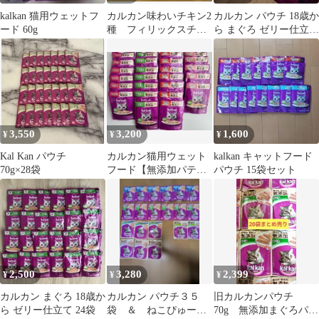
kalkan 猫用ウェットフ
カルカン味わいチキン2
カルカン パウチ 18歳か
ード 60g
種 フィリックスチキ
ら まぐろ ゼリー仕立て
ン ビーフ 合計8個
72個
キャットフード
3,550
3,200
1,600
¥
¥
¥
Kal Kan パウチ
カルカン猫用ウェット
kalkan キャットフード
70g×28袋
フード【無添加パテ】
パウチ 15袋セット
詰め合わせ60g25袋おま
け付き
2,500
3,280
2,399
¥
¥
¥
カルカン まぐろ 18歳か
カルカン パウチ３５
旧カルカンパウチ
ら ゼリー仕立て 24袋
袋 ＆ ねこぴゅーれ
70g 無添加まぐろパテ