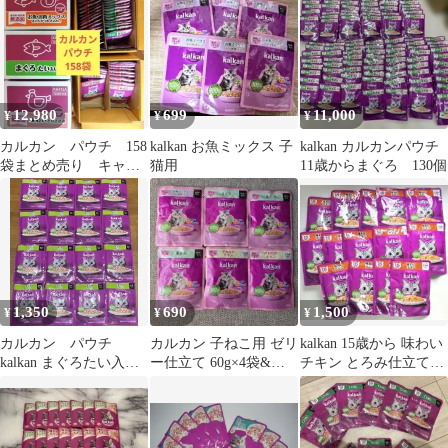
10袋
12,980
699
11,000
¥
¥
¥
カルカン パウチ 158
kalkan お魚ミックス 子
kalkan カルカンパウチ
袋まとめ売り キャッ
猫用
11歳からまぐろ 130個
トフード ウエットフ
ード 総合栄養食
1,350
690
1,500
¥
¥
¥
カルカン パウチ
カルカン 子ねこ用 ゼリ
kalkan 15歳から 味わい
kalkan まぐろたい入り
ー仕立て 60g×4袋&と
チキン とろみ仕立て
ゼリー仕立て 16袋
ろみ仕立てチキン
60g×14袋
60g×2袋