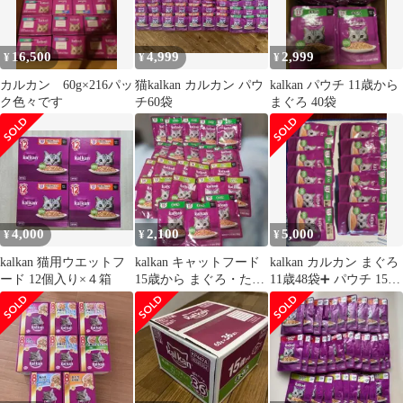
16,500
4,999
2,999
¥
¥
¥
カルカン 60g×216パッ
猫kalkan カルカン パウ
kalkan パウチ 11歳から
ク色々です
チ60袋
まぐろ 40袋
4,000
2,100
5,000
¥
¥
¥
kalkan 猫用ウエットフ
kalkan キャットフード
kalkan カルカン まぐろ
ード 12個入り×４箱
15歳から まぐろ・たい
11歳48袋➕ パウチ 15歳
入り二種類 23袋
70g16袋