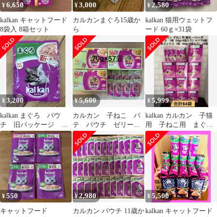
6,650
3,000
2,580
¥
¥
¥
kalkan キャットフード
カルカンまぐろ15歳か
kalkan 猫用ウェットフ
8袋入 8箱セット
ら
ード 60ｇ×31袋
3,200
5,600
5,999
¥
¥
¥
kalkan まぐろ パウ
カルカン 子ねこ パ
kalkan カルカン 子猫
チ 旧パッケージ
テ パウチ ゼリー仕
用 子ねこ用 まぐろ
70g×40袋
立て
お魚ミックス パウチ
60g
550
2,980
5,500
¥
¥
¥
キャットフード
カルカン パウチ 11歳か
kalkan キャットフード