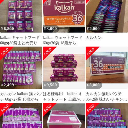
6,800
3,000
4,000
¥
¥
¥
kalkan キャットフード
kalkan ウェットフード
カルカン
60g✖️80袋まとめ売り
60g×36袋 18歳から
2,499
9,500
5,000
¥
¥
¥
カルカン kalkan 猫 パウ
はる様専用 kalkan キ
カルカン猫用パウチ
チ 60g×27袋 18歳から
ャットフード 11歳から
36+2袋 味わいチキン旧
60g×12袋入 10箱
パッケージ70g ウェッ
トフード