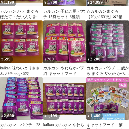
1,199
1,700
24,999
¥
¥
¥
カルカン パテ まぐろ
カルカン 子ねこ用 パウ
☆カルカンまぐろ
ほたて・たい入り 計13
チ 15袋セット 3種類 離
【70g×160袋】✖︎2箱セ
袋
乳食❣️
ット！
599
700
2,200
¥
¥
¥
kalkan 味わいとりささ
カルカン やわらかパテ
カルカン パウチ 11歳か
み パテ 60g×6袋
猫 キャットフード
ら まぐろ やわらかペー
スト60g×18袋
2,600
1,199
1,480
¥
¥
¥
カルカン パウチ 28
kalkan カルカン やわら
キャットフード 猫