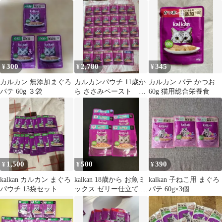
（20本入り）
20袋 まとめ売り キ
ャットフード
300
2,780
345
¥
¥
¥
カルカン 無添加まぐろ
カルカンパウチ 11歳か
カルカン パテ かつお
パテ 60g ３袋
ら ささみペースト ま
60g 猫用総合栄養食
ぐろとささみ ミニス
パチェラ
1,500
500
390
¥
¥
¥
kalkan カルカン まぐろ
kalkan 18歳から お魚ミ
kalkan 子ねこ用 まぐろ
パウチ 13袋セット
ックス ゼリー仕立て 5
パテ 60g×3個
袋