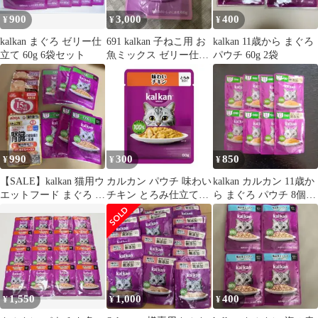
900
3,000
400
¥
¥
¥
kalkan まぐろ ゼリー仕
691 kalkan 子ねこ用 お
kalkan 11歳から まぐろ
立て 60g 6袋セット
魚ミックス ゼリー仕立
パウチ 60g 2袋
て 60g 24袋 味見
990
300
850
¥
¥
¥
【SALE】kalkan 猫用ウ
カルカン パウチ 味わい
kalkan カルカン 11歳か
エットフード まぐろ ゼ
チキン とろみ仕立て
ら まぐろ パウチ 8個セ
リー仕立て 60g 複数
60g
ット
1,550
1,000
400
¥
¥
¥