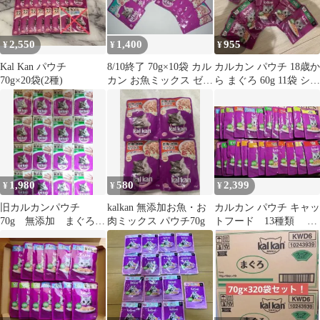
2,550
1,400
955
¥
¥
¥
Kal Kan パウチ
8/10終了 70g×10袋 カル
カルカン パウチ 18歳か
70g×20袋(2種)
カン お魚ミックス ゼリ
ら まぐろ 60g 11袋 シ
ー仕立て kalkan
ニア キャットフード 猫
1,980
580
2,399
¥
¥
¥
旧カルカンパウチ
kalkan 無添加お魚・お
カルカン パウチ キャッ
70g 無添加 まぐろ
肉ミックス パウチ70g
トフード 13種類 24
16袋 まとめ売り キ
個セット（パテ・ゼリ
ャットフード
ー）②