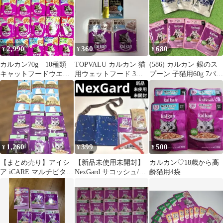
2,990
360
680
¥
¥
¥
カルカン70g 10種類
TOPVALU カルカン 猫
(586) カルカン 銀のス
キャットフードウエッ
用ウェットフード 3袋
プーン 子猫用60g 7パッ
トフード 旧カルカ
セット
クセット
ン Kalkan
1,260
399
500
¥
¥
¥
【まとめ売り】アイシ
【新品未使用未開封】
カルカン♡18歳から高
ア iCARE マルチビタミ
NexGard サコッシュ/ド
齢猫用4袋
ン＆カルカン 12袋セッ
ッグフード／カルカン
ト
サンプル