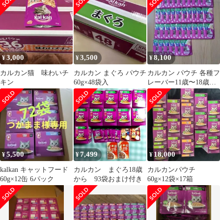
ルカン
3,000
3,500
8,100
¥
¥
¥
カルカン猫 味わいチ
カルカン まぐろ パウチ
カルカン パウチ 各種フ
キン
60g×48袋入
レーバー11歳〜18歳用
まとめ売り
5,500
7,499
18,000
¥
¥
¥
kalkan キャットフード
カルカン まぐろ18歳
カルカンパウチ
60g×12缶 6パック
から 93袋おまけ付き
60g×12袋×17箱