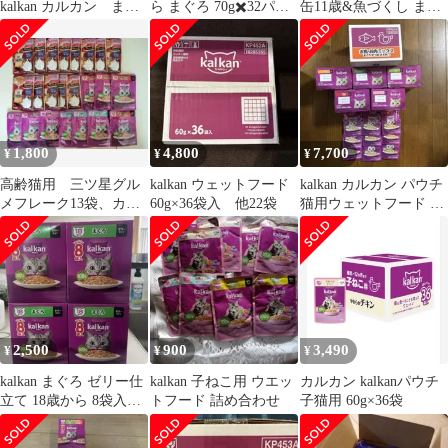
kalkan カルカン まぐ
ら まぐろ 70g✖️32パッ
缶11歳&魚づくし まぐ
ろ・とりささみ
ク
ろ・かつお高齢猫 セッ
ト売
1,800
4,800
7,700
¥
¥
¥
高齢猫用 三ツ星グル
kalkan ウェットフード
kalkan カルカン パウチ
メフレーク13袋、カル
60g×36袋入 他22袋
猫用ウェットフード ま
カン10袋計23袋
とめ売り
2,500
900
3,490
¥
¥
¥
kalkan まぐろ ゼリー仕
kalkan 子ねこ用 ウエッ
カルカン kalkanパウチ
立て 18歳から 8袋入×4
トフード 詰め合わせ
子猫用 60g×36袋
箱