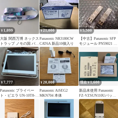
1,099
21,000
5,500
¥
¥
¥
大阪 関西万博 ネックス
Panasonic NR3180CW
【中古】Panasonic SFP
トラップ ノモの国 パナ
CAT6A 新品10個入り
モジュール PN59021 2
ソニック パビリオン
セット
pana
7,777
20,000
1,600
¥
¥
現在 ¥
Panasonic プライベー
Panasonic AiSEG2
新品未使用 Panasonic
ト・ビエラ UN-10T8-W
MKN704 本体
FZ-VZSUN110Uバッテ
本体
リー