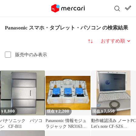
Panasonic スマホ・タブレット・パソコン の検索結果
並び替え
販売中のみ表示
8,800
2,200
7,550
¥
現在 ¥
現在 ¥
パナソニック パソコ
Panassonic 情報モジュ
動作確認済み ノートPC
ン CF-B11
ラジャック NR3163で
Let's note CF-SZ6
すが NR3173相当
ID:8H14