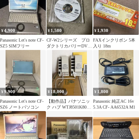
4,900
1,580
1,930
¥
¥
¥
Panasonic Let's note CF-
CF-W2シリーズ プロ
FAXインクリボン 5本
SZ5 SIMフリー
ダクトリカバリーDVD-
入り 18m
ROM
9,900
18,000
1,800
¥
¥
¥
Panasonic Let's note CF-
【動作品】パナソニッ
Panasonic 純正AC 16v
SZ6 ノートパソコン
ク ハブ WTJ8501K801
5.3A CF- AA6532A M1
WTJ8501K⁠