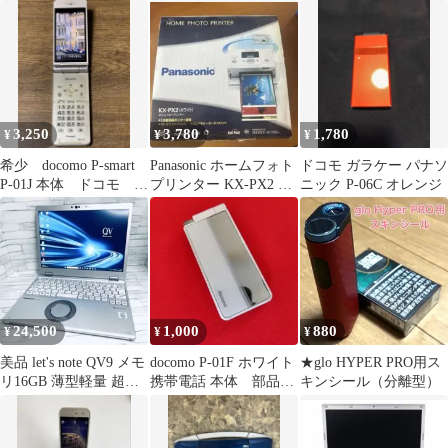
像度
3,250
3,780
1,780
¥
¥
¥
希少 docomo P-smart
Panasonic ホームフォト
ドコモ ガラケー パナソ
P-01J 本体 ドコモ ガ
プリンター KX-PX2 ホ
ニック P-06C オレンジ
ラケー
ワイト
24,500
1,000
880
¥
¥
¥
美品 let's note QV9 メモ
docomo P-01F ホワイト
★glo HYPER PRO用ス
リ16GB 薄型軽量 超高
携帯電話 本体 部品取
キンシール（分離型）
画質ノートPC
り