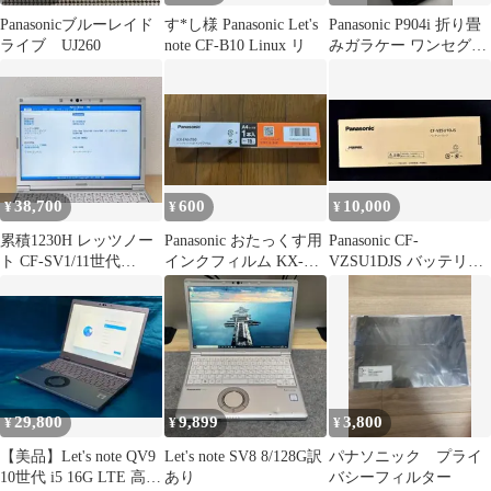
Panasonicブルーレイド
す*し様 Panasonic Let's
Panasonic P904i 折り畳
ライブ UJ260
note CF-B10 Linux リ
みガラケー ワンセグ
3G
38,700
600
10,000
¥
¥
¥
累積1230H レッツノー
Panasonic おたっくす用
Panasonic CF-
ト CF-SV1/11世代
インクフィルム KX-
VZSU1DJS バッテリー
i5/16GB/office
FAN190
パック◇新品未使用◇
１個
29,800
9,899
3,800
¥
¥
¥
【美品】Let's note QV9
Let's note SV8 8/128G訳
パナソニック プライ
10世代 i5 16G LTE 高解
あり
バシーフィルター