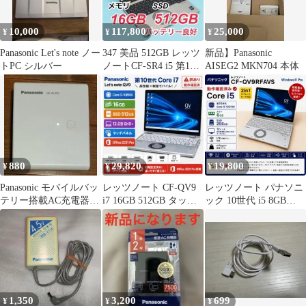
10,000
117,800
25,000
¥
¥
¥
Panasonic Let's note ノー
347 美品 512GB レッツ
新品】Panasonic
トPC シルバー
ノートCF-SR4 i5 第13
AISEG2 MKN704 本体
世代 16GB
880
29,820
19,800
¥
¥
¥
Panasonic モバイルバッ
レッツノート CF-QV9
レッツノート パナソニ
テリー搭載AC充電器
i7 16GB 512GB タッチ
ック 10世代 i5 8GB
QE-AL201 本体
オフィス LTE
256GB 2in1
1,350
3,200
699
¥
¥
¥