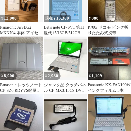
12,000
15,300
888
¥
現在 ¥
¥
Panasonic AiSEG2
Let's note CF-SV1 第11
P700i ドコモ ピンク折
MKN704 本体 アイセグ
世代 i5/16GB/512GB
りたたみ式携帯
2
8,900
2,980
1,199
¥
¥
¥
Panasonic レッツノート
ジャンク品 タッチパネ
Panasonic KX-FAN190W
CF-SZ6 RDYVS軽量
ル CF-MX3J13CS DVD
インクフィルム 3本
【初期化済】
簡易確認 部品取りに