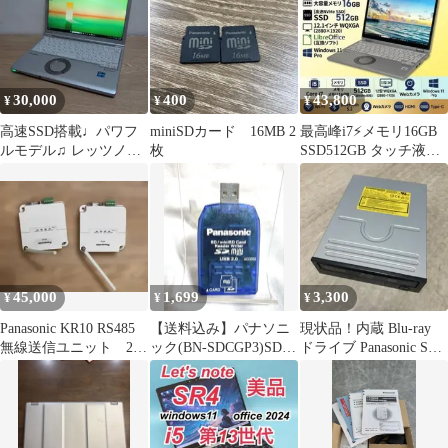
30,000
400
43,800
¥
¥
¥
高速SSD搭載♩パワフ
miniSDカード 16MB 2
最高峰i7⚡️メモリ16GB
ルモデル♫ レッツノー
枚
SSD512GB タッチ液晶
ト 11世代 i5 16G 256G
レッツノート｜025
45,000
1,699
3,300
¥
¥
¥
Panasonic KR10 RS485
【送料込み】パナソニ
現状品！内蔵 Blu-ray
無線送信ユニット 2個
ック(BN-SDCGP3)SDカ
ドライブ Panasonic SW-
セット
ード用USBリーダーラ
5584
イター