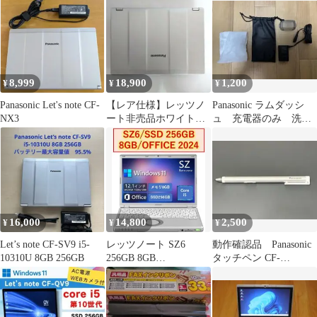
8,999
18,900
1,200
¥
¥
¥
Panasonic Let's note CF-
【レア仕様】レッツノ
Panasonic ラムダッシ
NX3
ート非売品ホワイト天
ュ 充電器のみ 洗浄
板カバー付 SZ6 i5
剤 ES-4L03
SSD512
16,000
14,800
2,500
¥
¥
¥
Let’s note CF-SV9 i5-
レッツノート SZ6
動作確認品 Panasonic
10310U 8GB 256GB
256GB 8GB
タッチペン CF-
OFFICE2024 バッテリ
VNP024U
100%