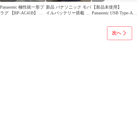
Panasonic 極性統一形プ
新品 パナソニック モバ
【新品未使用】
ラグ 【RP-AC41B】 AC
イルバッテリー搭載 急
Panasonic USB Type-A to
アダプター
速AC充電器 QE-AL301
C 充電ケーブル
③
次へ