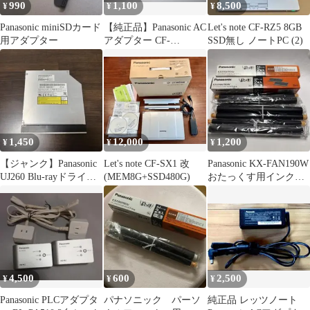
990
1,100
8,500
¥
¥
¥
Panasonic miniSDカード
【純正品】Panasonic AC
Let's note CF-RZ5 8GB
用アダプター
アダプター CF-
SSD無し ノートPC (2)
AA6412C M2
1,450
12,000
1,200
¥
¥
¥
【ジャンク】Panasonic
Let's note CF-SX1 改
Panasonic KX-FAN190W
UJ260 Blu-rayドライブ
(MEM8G+SSD480G)
おたっくす用インクフ
SATA
ィルム 3本セット
4,500
600
2,500
¥
¥
¥
Panasonic PLCアダプタ
パナソニック パーソ
純正品 レッツノート