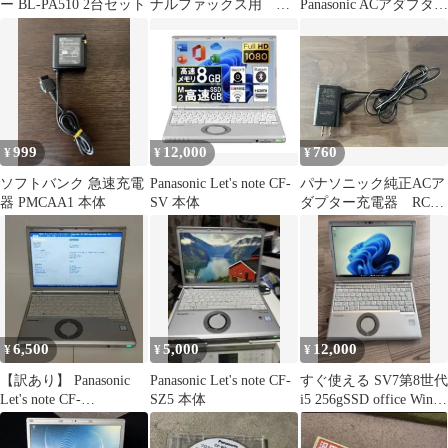
ー BL-PA510 2台セット
ナルファックス用 イ
Panasonic ACアダプタ
ンクフィルム おたっ
CF-AA65D2A M1
くす 1本
999
12,000
760
¥
¥
¥
ソフトバンク 急速充電
Panasonic Let's note CF-
パナソニック純正ACア
器 PMCAA1 本体
SV 本体
ダプター充電器 RC1-
80 (ESST39K7667)
6,500
5,000
12,000
¥
¥
¥
【訳あり】 Panasonic
Panasonic Let's note CF-
すぐ使える SV7第8世代
Let's note CF-
SZ5 本体
i5 256gSSD office Win11
SZ6RDYVS
pro