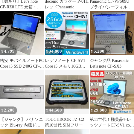
【難あり】Let’s note
docomo ガラケー P-01H
Panasonic CF-VPS09U
CF-RZ8 LTE 元箱・付
レッドPanasonic
プライバシーフィルタ
属品あり
ー
4,799
34,800
5,200
¥
¥
¥
格安 モバイルノートPC
レッツノート CF-SV1
ジャンク品 Panasonic
Core i5 SSD 240G CF-
Core i5 メモリ16GB
Let's note CF-SX3
AX3 無線
SSD Office
2,200
44,500
29,800
¥
¥
¥
【ジャンク】 パナソニ
TOUGHBOOK FZ-G2
第11世代！極美品✨レ
ック Blu-ray 内蔵ドラ
第10世代 SIMフリー
ッツノートCF-SV1 core
イブ SW-5584
i5 ノートPC