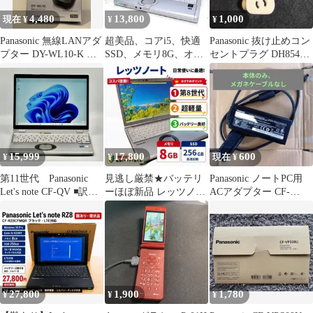
4,480
13,800
1,000
現在 ¥
¥
¥
Panasonic 無線LANアダ
超美品、コアi5、快適
Panasonic 抜け止めコン
プター DY-WL10-K パ
SSD、メモリ8G、オフ
セントプラグ DH8540 3
ナソニック 子機
ィス2021、イラレが使
個
える
15,999
17,800
600
¥
¥
現在 ¥
第11世代 Panasonic
見逃し厳禁★バッテリ
Panasonic ノートPC用
Let's note CF-QV ◾️訳あ
ーほぼ新品 レッツノー
ACアダプター CF-
り 格安
ト Win11 第8世代i5 画
AA64B2C M1
面綺麗
27,800
1,900
1,780
¥
¥
¥