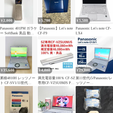
2,000
5,700
5,500
¥
¥
¥
Panasonic 401PM ガラケ
【Panasonic】Let's note
Panasonic Let's note CF-
ー SoftBank 美品 動作
CF-F9
LX4
品
35,600
4,880
29,800
¥
¥
¥
累積4810H レッツノー
満充電容量100％ CF-SZ
第11世代i5/Panasonic/レ
ト CF-SV1/11世代
専用CF-VZSU0MJS PSE
ッツノー
i5/16GB/office
認証・希少美良品
ト/16GB/SSD256GB