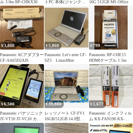
ル 3.0m RP-CHKX30
トPC 本体(ジャンク扱
16G 512GB MS Office
い)
3,800
5,860
799
¥
¥
¥
Panasonic ACアダプター
Panasonic Let's note CF-
Panasonic RP-CHE15
CF-AA65D2AJS
SZ5 LinuxMint
HDMIケーブル 1.5m
6,500
39,800
1,677
¥
¥
¥
Panasonic パナソニック
レッツノート CF-FV1
Panasonic インクフィル
JT-VT10 JT-VC10 カー
16GB/512GB 14.0型
ム KX-FAN190 KX-
ド端末
QHD 軽量・頑丈
FAN190W