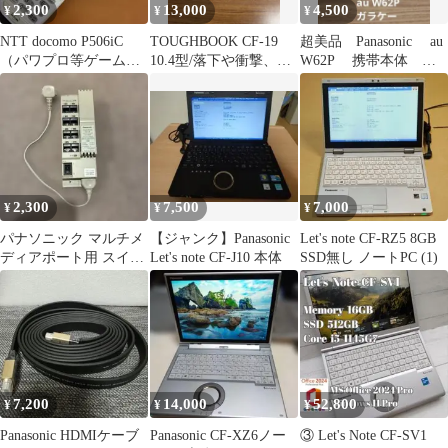
2,300
13,000
4,500
¥
¥
¥
NTT docomo P506iC
TOUGHBOOK CF-19
超美品 Panasonic au
（パワプロ等ゲームア
10.4型/落下や衝撃、
W62P 携帯本体 ガ
プリあり）
水、埃に強い堅牢PC 5
ラケー 希少 レア
2,300
7,500
7,000
¥
¥
¥
パナソニック マルチメ
【ジャンク】Panasonic
Let's note CF-RZ5 8GB
ディアポート用 スイッ
Let's note CF-J10 本体
SSD無し ノートPC (1)
チングHUB
WTJ84019801
7,200
14,000
52,800
¥
¥
¥
Panasonic HDMIケーブ
Panasonic CF-XZ6ノー
③ Let's Note CF-SV1