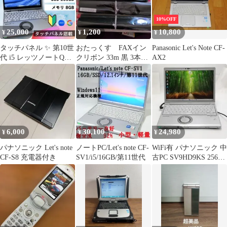
10%OFF
25,000
1,200
10,800
¥
¥
¥
タッチパネル ✨️ 第10世
おたっくす FAXイン
Panasonic Let's Note CF-
代 i5 レッツノートQV9
クリボン 33m 黒 3本セ
AX2
8G／256GB／
ット Panasonic
6,000
30,100
24,980
¥
¥
¥
パナソニック Let's note
ノートPC/Let's note CF-
WiFi有 パナソニック 中
CF-S8 充電器付き
SV1/i5/16GB/第11世代
古PC SV9HD9KS 256G
SSD 即使用