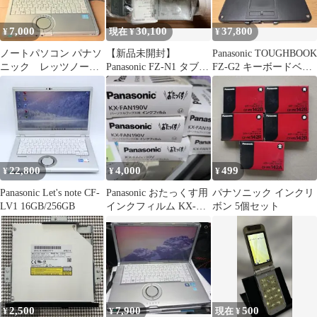
7,000
30,100
37,800
¥
現在 ¥
¥
ノートパソコン パナソ
【新品未開封】
Panasonic TOUGHBOOK
ニック レッツノート
Panasonic FZ-N1 タブレ
FZ-G2 キーボードベー
CF-SX1、オフィス付き
ットコンピュータ
ス
設定不要！①
22,800
4,000
499
¥
¥
¥
Panasonic Let's note CF-
Panasonic おたっくす用
パナソニック インクリ
LV1 16GB/256GB
インクフィルム KX-
ボン 5個セット
FAN190V 5本入
2,500
7,900
500
¥
¥
現在 ¥