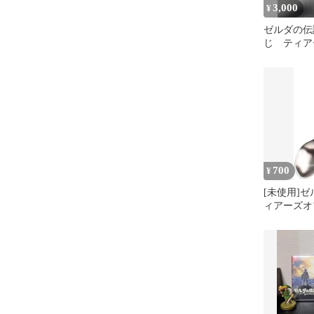
3,000
¥
ゼルダの伝
じ ティア
ングダム 
皿 ルピー
700
¥
[未使用]
ィアーズオ
ム Amazo
ーン