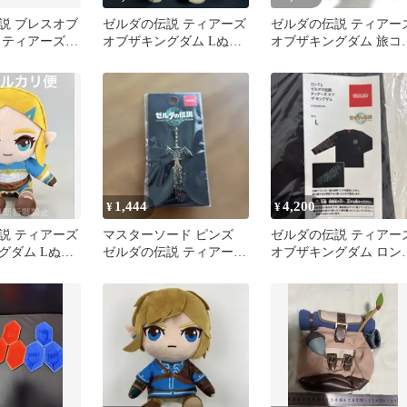
説 ブレスオブ
ゼルダの伝説 ティアーズ
ゼルダの伝説 ティアー
 ティアーズオ
オブザキングダム Lぬい
オブザキングダム 旅コ
ダム2点セッ
ぐるみ リンク
グ ぬいぐるみ 全長約
20cm
1,444
4,200
¥
¥
説 ティアーズ
マスターソード ピンズ
ゼルダの伝説 ティアー
グダム Lぬい
ゼルダの伝説 ティアーズ
オブザキングダム ロン
ダ 1体
オブザキングダム
Tシャツ Lサイズ