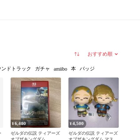
並び替え
ウンドトラック
ガチャ
本
バッジ
amiibo
6,400
4,500
¥
¥
ー
ゼルダの伝説 ティアーズ
ゼルダの伝説 ティアーズ
オブザキングダム
オブザキングダム マスコ