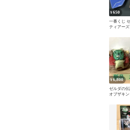
650
¥
一番くじ 
ティアーズ
ダム F賞 
ルピー
6,800
¥
ゼルダの伝
オブザキン
ログA,Bセ