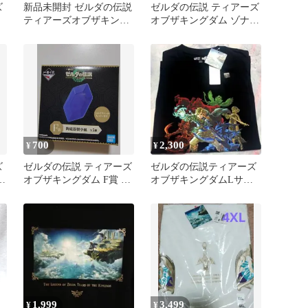
ズ
新品未開封 ゼルダの伝説
ゼルダの伝説 ティアーズ
ティアーズオブザキング
オブザキングダム ゾナウ
ダム Switch2 ソフト
ギアマグネット 鍋 内袋
未開封品
700
2,300
¥
¥
ズ
ゼルダの伝説 ティアーズ
ゼルダの伝説ティアーズ
コ
オブザキングダム F賞 陶
オブザキングダムLサイ
磁器製小皿 青 ルピー
ズブラック
1,999
3,499
¥
¥