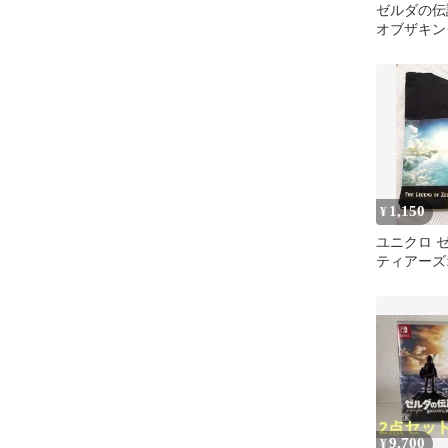
ゼルダの伝
オブザキン
アムバスタ
120×60cm
1,150
¥
ユニクロ 
ティアーズ
ダムTシャツ
9,700
¥