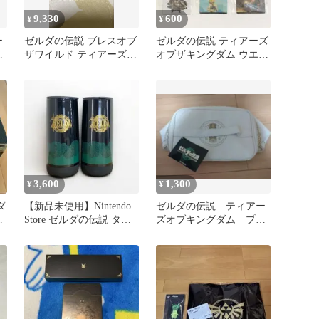
9,330
600
¥
¥
ー
ゼルダの伝説 ブレスオブ
ゼルダの伝説 ティアーズ
シ
ザワイルド ティアーズオ
オブザキングダム ウエハ
ブザキングダム 2本セッ
ース カード 8枚セット
ト
3,600
1,300
¥
¥
ダ
【新品未使用】Nintendo
ゼルダの伝説 ティアー
ザ
Store ゼルダの伝説 タン
ズオブキングダム プレ
ブラー 2個セット
ミアムバニティポーチ