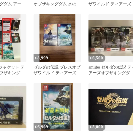
グダム アート
オブザキングダム 水の秘
ザワイルド ティアーズ
レクターズエデ
石 ピンズコレクション
ブザキングダム セット
8,999
6,500
¥
¥
ジャケット テ
ゼルダの伝説 ブレスオブ
amiibo ゼルダの伝説 テ
ブザキングダ
ザワイルド ティアーズオ
アーズオブザキングダ
itch 販促
ブザキングダム
ム ガノンドロフ他、3
体
6,999
5,000
¥
¥