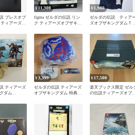
11,300
1,980
¥
¥
説 ブレスオブ
figma ゼルダの伝説 リン
ゼルダの伝説 ティア
 ティアーズオ
ク ティアーズオブザキン
ズオブザキングダムＴ
ム＆amiibo
グダムver.
ャツ サイズXL
3,399
17,500
¥
¥
説 ティアーズ
ゼルダの伝説 ティアーズ
楽天ブックス限定 ゼル
グダム
オブザキングダム 特典セ
の伝説ティアーズオブ
Mα リンクフィ
ット
キングダム 新品未使用