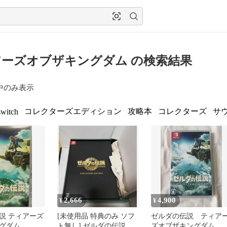
ーズオブザキングダム の検索結果
中のみ表示
コレクターズエディション
攻略本
コレクターズ
サ
switch
2,666
4,900
¥
¥
説 ティアーズ
[未使用品 特典のみ ソフ
ゼルダの伝説 ティア
グダム
ト無し] ゼルダの伝説 テ
ズオブザキングダム