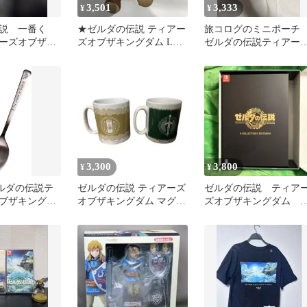
3,501
3,333
¥
¥
説 一番く
★ゼルダの伝説 ティアー
旅コログのミニポー
ーズオブザキ
ズオブザキングダム Lぬ
ゼルダの伝説ティアー
陶磁器製小
いぐるみ リンク
オブザキングダム グ
9枚
ズ リュック
3,300
3,800
¥
¥
ゼルダの伝説テ
ゼルダの伝説 ティアーズ
ゼルダの伝説 ティア
ブザキングダ
オブザキングダム マグカ
ズオブザキングダム 
n限定特典 スプ
ップ 2個セット
レクターズエディショ
(特典のみ)