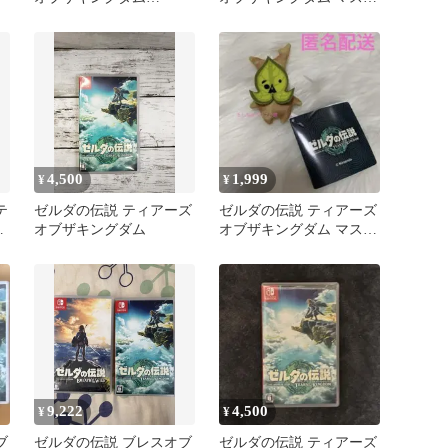
Nintendo Switch 2
ット
4,500
1,999
¥
¥
テ
ゼルダの伝説 ティアーズ
ゼルダの伝説 ティアーズ
ダ
オブザキングダム
オブザキングダム マスコ
”
ット コログ
9,222
4,500
¥
¥
ブ
ゼルダの伝説 ブレスオブ
ゼルダの伝説 ティアーズ