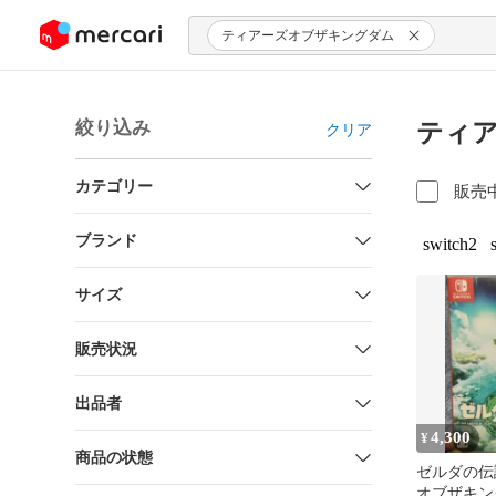
ンツにスキップ
ティアーズオブザキングダム
絞り込み
ティア
クリア
カテゴリー
販売
ブランド
switch2
サイズ
販売状況
出品者
4,300
¥
商品の状態
ゼルダの伝
オブザキン