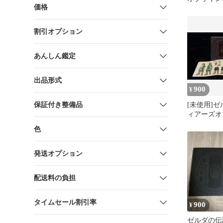
価格
割引オプション
あんしん鑑定
出品形式
900
¥
保証付き整備品
[未使用]
ィアーズオ
ム 特典 
色
発送オプション
配送料の負担
タイムセール割引率
900
¥
ゼルダの伝