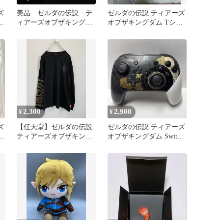
ズ
美品 ゼルダの伝説 テ
ゼルダの伝説 ティアーズ
ロ
ィアーズオブザキングダ
オブザキングダム Tシャ
ム 天空の神殿 Tシャツ
ツ
黒 L
2,300
2,900
¥
¥
ズ
【任天堂】ゼルダの伝説
ゼルダの伝説 ティアーズ
グ
ティアーズオブザキング
オブザキングダム Switch
ダム ロングTシャツ
プロコン ジャンク