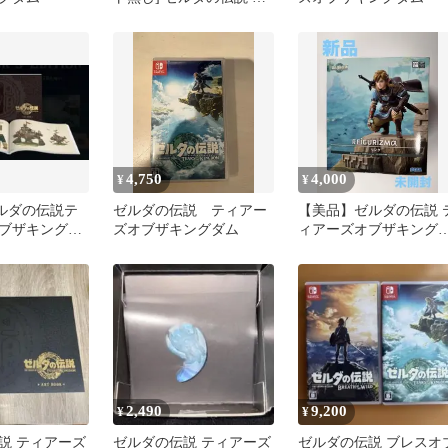
ィアーズオブザキングダ
ム コレクターズエディシ
ョン
4,750
4,000
¥
¥
ゼルダの伝説テ
ゼルダの伝説 ティアー
【美品】ゼルダの伝説 
ブザキングダ
ズオブザキングダム
ィアーズオブザキング
アートブック
ム FIGURIZMα “リンク
2,490
9,200
¥
¥
説 ティアーズ
ゼルダの伝説 ティアーズ
ゼルダの伝説 ブレスオ