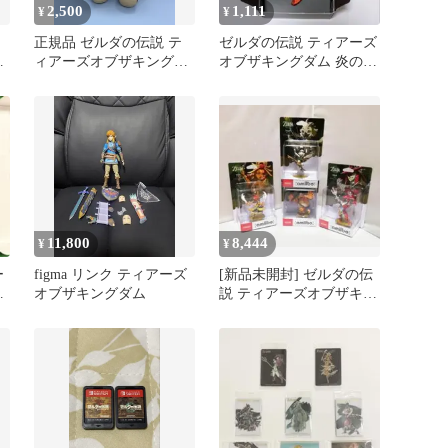
2,500
1,111
¥
¥
チ
正規品 ゼルダの伝説 テ
ゼルダの伝説 ティアーズ
ズ
ィアーズオブザキングダ
オブザキングダム 炎の秘
ッ
ム リンク L ぬいぐるみ
石 ピンズコレクション
リンク
11,800
8,444
¥
¥
ー
figma リンク ティアーズ
[新品未開封] ゼルダの伝
コ
オブザキングダム
説 ティアーズオブザキン
ン
グダム amiibo4種セット