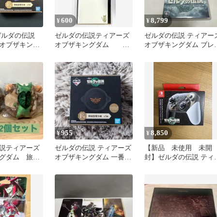
600
8,799
¥
¥
ゼルダの伝説
ゼルダの伝説ティアーズ
ゼルダの伝説 ティアー
オブザキング
オブザキングダム E
オブザキングダム ブレ
陶磁器製小皿 青
賞 一番くじ
オブザワイルド 2本セ
ット
955
8,850
¥
¥
説ティアーズ
ゼルダの伝説 ティアーズ
【新品 未使用 未開
グダム 旅コ
オブザキングダム 一番く
封】ゼルダの伝説 ティ
ット
じ 小皿
ーズオブザキングダム 
ントローラー