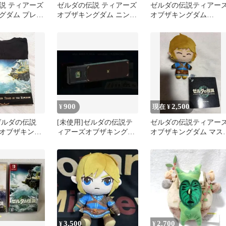
説 ティアーズ
ゼルダの伝説 ティアーズ
ゼルダの伝説ティアー
グダム プレミ
オブザキングダム ニンテ
オブザキングダム
オル
ンドー スイッチ 新品未
Collector's Edition
開封
900
2,500
¥
現在 ¥
ゼルダの伝説
[未使用]ゼルダの伝説テ
ゼルダの伝説ティアー
オブザキング
ィアーズオブザキングダ
オブザキングダム マス
 ブラック M
ム 特典 ピンバッジセッ
ット ぬいぐるみ
ト 4種
3,500
2,700
¥
¥