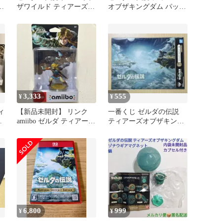
オ
ザワイルド ティアーズオ
オブザキングダム パッケ
ブザキングダム
ージ版ソフト
3,333
555
¥
¥
ィ
【新品未開封】 リンク
一番くじ ゼルダの伝説
amiibo ゼルダ ティアーズ
ティアーズオブザキング
オブザキングダム あつ森
ダム E賞 クリアファイル
6,800
999
¥
¥