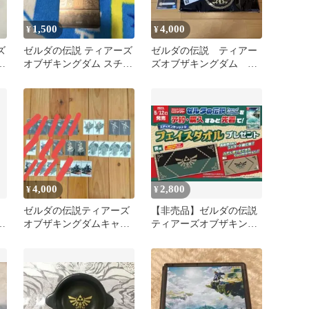
1,500
4,000
¥
¥
ズ
ゼルダの伝説 ティアーズ
ゼルダの伝説 ティアー
ス
オブザキングダム スチー
ズオブザキングダム オ
ルブック ピンバッジ
リジナルトートバッグ
セット
4,000
2,800
¥
¥
ゼルダの伝説ティアーズ
【非売品】ゼルダの伝説
ア
オブザキングダムキャラ
ティアーズオブザキング
コ
クターカードセット バ
ダム 特典タオル
ラ売り⭕️