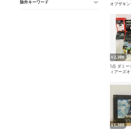
除外キーワード
オブザキン
ブック コ
ィション
2,300
¥
5点 ダミー
ィアーズオ
ム ゼルダ Sw
1,300
¥