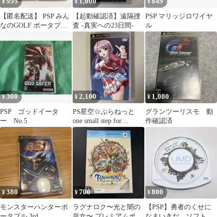
999
1,000
849
¥
¥
¥
【匿名配送】 PSP みん
【起動確認済】遠隔捜
PSP マリッジロワイヤ
なのGOLF ポータブル
査 -真実への23日間-
ル
1 & 2 スポーツゲーム
300
2,100
1,080
¥
¥
¥
PSP ゴッドイータ
PS星空☆ぷらねっと
グランツーリスモ 動
ー No.5
one small step for…
作確認済
380
700
800
¥
¥
¥
モンスターハンターポ
ラグナロク〜光と闇の
【PSP】勇者のくせに
ータブル 3rd
皇女〜 プレミアムボッ
なまいきだ。ソフトの