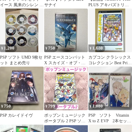
イース 風来のシレン 天
サナイ
PLUS アキバズトリッ
誅
プ プラス PSP
1,200
750
1,880
¥
¥
¥
PSP ソフト UMD 9枚セ
PSP エースコンバット
カプコン クラシックス
ット まとめ売り
X スカイズ・オブ・デ
コレクション Best Price
セプション
PSP
750
799
1,080
¥
¥
¥
PSP カレイドイヴ
ポップンミュージック
PSP ソフト Vitamin
ポータブル 2 PSP ソフ
X to Z EVP 2本セッ
ト
ト まとめ売り