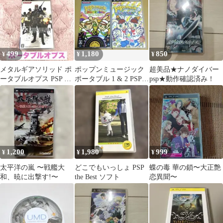
499
1,180
850
¥
¥
¥
メタルギアソリッド ポ
ポップンミュージック
超美品★ナノダイバー
ータブルオプス PSP ソ
ポータブル 1 & 2 PSP 2
psp★動作確認済み！
フト
点セット
1,200
1,980
999
¥
¥
¥
太平洋の嵐 〜戦艦大
どこでもいっしょ PSP
蝶の毒 華の鎖〜大正艶
和、暁に出撃す!〜
the Best ソフト
恋異聞〜