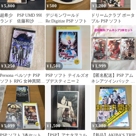
5,800
500
1,200
¥
¥
¥
超希少 PSP UMD 99I
デジモンワールド
ドリームクラブ ポータ
ランド 佐藤和沙 中
Re:Digitize PSP ソフト
ブル PSP ソフト
古良品
3,250
1,500
1,999
¥
¥
¥
Persona ペルソナ PSP
PSP ソフト テイルズオ
【匿名配送】PSP アム
ソフト RPG 女神異聞録
ブデスティニー 2
ネシアツインパック &
リメイク レトロ
アムネシアクラウド 恋
愛 ADV
5,099
1,500
3,080
¥
¥
¥
PSP ソフト 3本セット
【PSP】アナタヲユル
【新品】AKIBA’S TRIP