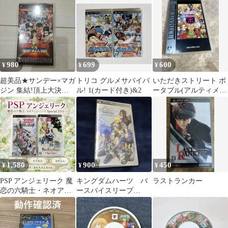
980
699
600
¥
¥
¥
超美品★サンデー×マガ
トリコ グルメサバイバ
いただきストリート ポ
ジン 集結!頂上大決戦
ル! 1(カード付き)&2
ータブル(アルティメッ
★動作確認済み
トヒッツ版) 送料込‼️
1,580
900
450
¥
¥
¥
PSP アンジェリーク 魔
キングダムハーツ バ
ラストランカー
恋の六騎士・ネオアン
ースバイスリープ
ジェリーク 乙女ゲーム
FINAL MIX
2本セット