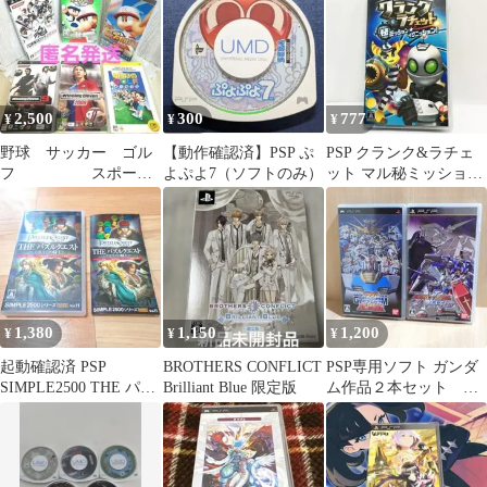
2,500
300
777
¥
¥
¥
野球 サッカー ゴル
【動作確認済】PSP ぷ
PSP クランク&ラチェ
フ スポーツ
よぷよ7（ソフトのみ）
ット マル秘ミッション
ソフト PSPソフト 6
☆イグニッション
点まとめ売り
1,380
1,150
1,200
¥
¥
¥
起動確認済 PSP
BROTHERS CONFLICT
PSP専用ソフト ガンダ
SIMPLE2500 THE パズ
Brilliant Blue 限定版
ム作品２本セット ガ
ルクエスト アガリアの
ンダムVSガンダムNext
騎士
Plus