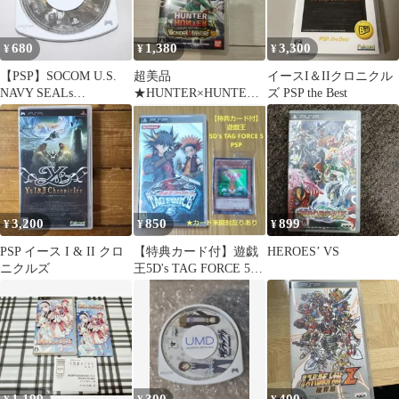
680
1,380
3,300
¥
¥
¥
【PSP】SOCOM U.S.
超美品
イースI＆IIクロニクル
NAVY SEALs
★HUNTER×HUNTER
ズ PSP the Best
PORTABLE
ワンダーアドベンチャ
ー★動作確認済み！
3,200
850
899
¥
¥
¥
PSP イース I & II クロ
【特典カード付】遊戯
HEROES’ VS
ニクルズ
王5D's TAG FORCE 5
PSP