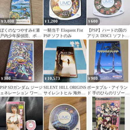
3,800
1,200
600
¥
¥
¥
ぼくのなつやすみ4 瀬
一騎当千 Eloquent Fist
【PSP】ハートの国の
戸内少年探偵団、ボク
PSP ソフトのみ
アリス DISC1 ソフトの
と秘密の地図
み
380
10,573
980
¥
¥
¥
PSP SDガンダム ジージ
SILENT HILL ORIGINS
ポータブル・アイラン
ェネレーション ワール
サイレントヒル 海外
ド 手のひらのリゾート
ド
版? 外国版 北米版
PSP