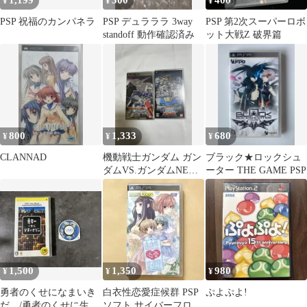
1,199
300
400
¥
¥
¥
PSP 祝福のカンパネラ
PSP デュラララ 3way
PSP 第2次スーパーロボ
standoff 動作確認済み
ット大戦Z 破界篇
800
1,333
680
¥
¥
¥
CLANNAD
機動戦士ガンダム ガン
ブラック★ロックシュ
ダムVS.ガンダムNEXT
ーター THE GAME PSP
PLUS ２セット
1,500
1,350
980
¥
¥
¥
勇者のくせになまいき
白衣性恋愛症候群 PSP
ぷよぷよ!
だ。/勇者のくせに生意
ソフト サイバーフロン