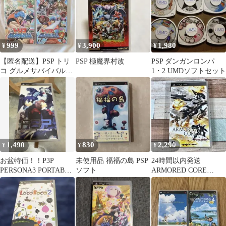
999
3,900
1,980
¥
¥
¥
【匿名配送】PSP トリ
PSP 極魔界村改
PSP ダンガンロンパ
コ グルメサバイバル！
1・2 UMDソフトセット
1&2 セット アクション
1,490
830
2,290
¥
¥
¥
お盆特価！！P3P
未使用品 福福の島 PSP
24時間以内発送
PERSONA3 PORTABLE
ソフト
ARMORED CORE
PSP 箱説付 ペルソナ
SILENT LINE