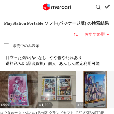
PlayStation Portable ソフト(パッケージ版) の検索結果
並び替え
販売中のみ表示
目立った傷や汚れなし
やや傷や汚れあり
送料込み(出品者負担)
個人
あんしん鑑定利用可能
999
1,200
800
¥
¥
¥
ロウきゅーぶ!ひみつの
Best版 グランドセフト
PSP AKIBASTRIP