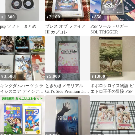
1,300
2,100
850
¥
¥
¥
psp ソフト まとめ
ブレス オブ ファイア
PSP ソールトリガー
III カプコレ
SOL TRIGGER
3,580
5,000
1,000
¥
¥
¥
キングダムハーツ クラ
ときめきメモリアル
ポポロクロイス物語 ピ
イシスコア ディシディ
Girl's Side Premium 3rd
エトロ王子の冒険 PSP
ア FF ファイナルファ
Story
ンタジーⅢ