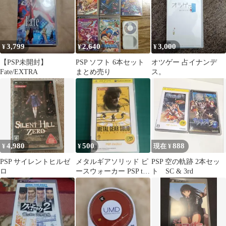
3,799
2,640
3,000
¥
¥
¥
【PSP未開封】
PSP ソフト 6本セット
オツゲー 占イナンデ
Fate/EXTRA
まとめ売り
ス。
4,980
500
888
¥
¥
現在 ¥
PSP サイレントヒルゼ
メタルギアソリッド ピ
PSP 空の軌跡 2本セッ
ロ
ースウォーカー PSP the
ト SC & 3rd
Best