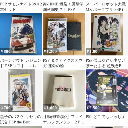
PSP サモンナイト3&4 2
舞-HiME 爆裂！風華学
スーパーロボット大戦
本セット
園激闘史？！ PSP
MX ポータブル PSP the
Best
880
1,200
1,800
¥
¥
¥
バーンアウト レジェン
PSP タクティクスオウ
PSP 僕は友達が少ない
ド PSP ソフト エレク
ガ 運命の輪
ぽーたぶる 超残念BOX
トロニック・アーツ
付属品完品
（株）
700
1,600
2,500
¥
¥
¥
黒子のバスケ キセキの
【動作確認済】ファイ
PSP どこでもいっしょ
試合 PSP the Best
ナルファンタジー2 FF2
PSP ソフト