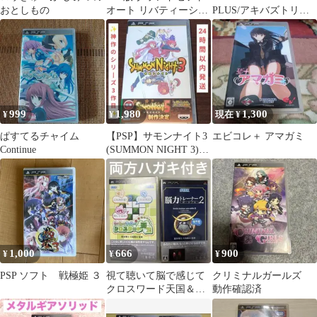
おとしもの
オート リバティーシテ
PLUS/アキバズトリッ
ィとバイスシティの２
ププラス
つセット
999
1,980
1,300
¥
¥
現在 ¥
ぱすてるチャイム
【PSP】サモンナイト3
エビコレ＋ アマガミ
Continue
(SUMMON NIGHT 3)
説明書付き
1,000
666
900
¥
¥
¥
PSP ソフト 戦極姫 ３
視て聴いて脳で感じて
クリミナルガールズ
クロスワード天国＆脳
動作確認済
力トレーナー２ ハガキ
付 川島隆太監修