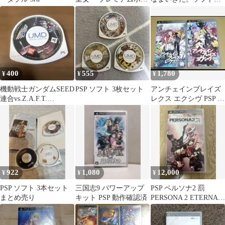
クス ソフト欠品 psp
み
400
555
1,780
¥
¥
¥
機動戦士ガンダムSEED
PSP ソフト 3枚セット
アンチェインブレイズ
連合vs.Z.A.F.T.
レクス エクシヴ PSP 2
PORTABLE PSP
点セット
922
1,080
12,000
¥
¥
¥
PSP ソフト 3本セット
三国志9 パワーアップ
PSP ペルソナ2 罰
まとめ売り
キット PSP 動作確認済
PERSONA 2 ETERNAL
PUNISHMENT