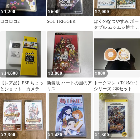
1,200
600
7,000
¥
¥
¥
ロコロコ2
SOL TRIGGER
ぼくのなつやすみ ポー
タブル ムシムシ博士と
てっぺん山の秘密!!
14,600
3,800
800
¥
¥
¥
【レア品】PSP ちょっ
新装版 ハートの国のア
トークマン（TalkMan）
とショット カメラ同
リス
シリーズ 2本セット
梱版
【動作確認済】 PSP
3,300
1,480
1,300
¥
¥
¥