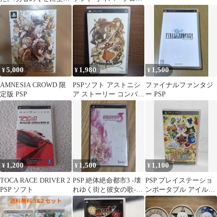
気だor2（ケースなし）
ト
5,000
1,980
1,500
¥
¥
¥
AMNESIA CROWD 限
PSPソフト アストニシ
ファイナルファンタジ
定版 PSP
ア ストーリー コンパイ
ー PSP
ルハート
1,200
1,500
1,100
¥
¥
¥
TOCA RACE DRIVER 2
PSP 絶体絶命都市3 -壊
PSP プレイステーショ
PSP ソフト
れゆく街と彼女の歌-
ンポータブル アイルー
動作確認済み
でパズルー レトロ ゲー
ムソフト