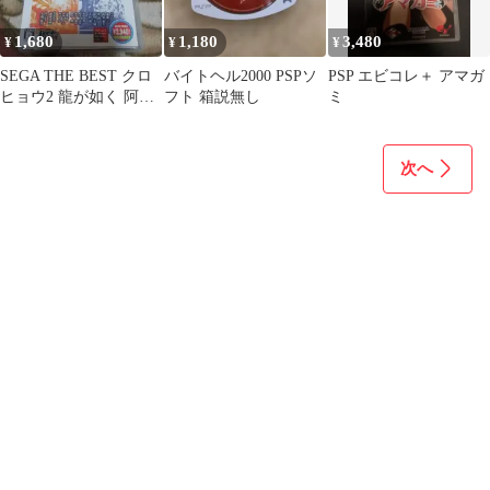
1,680
1,180
3,480
¥
¥
¥
SEGA THE BEST クロ
バイトヘル2000 PSPソ
PSP エビコレ＋ アマガ
ヒョウ2 龍が如く 阿修
フト 箱説無し
ミ
羅編
次へ