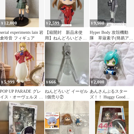
12,000
2,599
9,900
¥
¥
¥
serial experiments lain 岩
【箱開封 新品未使
Hyper Body 攻殻機動
倉玲音 フィギュア
用】ねんどろいどさぷ
隊 草薙素子(簡易アー
らいず ヱヴァンゲリヲ
マードスーツ) フィギ
ン パーツ付
ュア
5,999
666
2,000
¥
¥
¥
POP UP PARADE グレ
ねんどろいど イーゼル
あんさんぶるスター
イス・オーヴェルヌ 悪
1個売り②
ズ！！ Huggy Good
役令嬢転生おじさん
Smile 深海奏汰