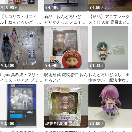
10,999
4,400
4,680
¥
¥
¥
【リコリス・リコイ
新品 ねんどろいど
【良品】アニプレック
ル】ねんどろいど 錦
とりかえっこフェイ
スくじ A賞 鹿目まどか
木千束 井ノ上たき
ス セイバー
グッドスマイルカンパ
な クルミ 3体セット
ニー
3,500
4,900
1,333
¥
¥
¥
figma 真希波・マリ・
呪術廻戦 虎杖悠仁 ねん
ねんどろいどぷち 美
イラストリアス プラグ
どろいど
樹さやか 魔法少女ま
スーツver.
どか☆マギカ フィギ
ュア
3,800
1,900
2,600
¥
現在 ¥
¥