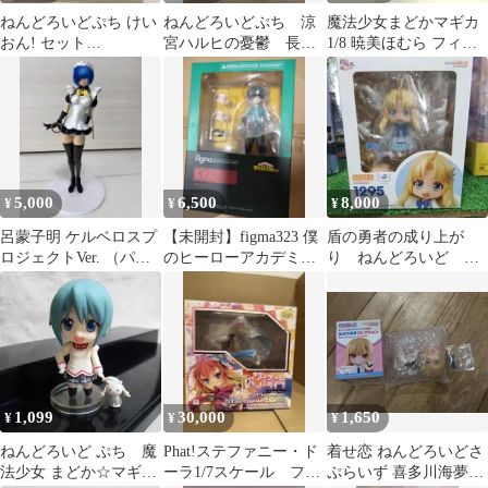
ねんどろいどぷち けい
ねんどろいどぷち 涼
魔法少女まどかマギカ
おん! セット
宮ハルヒの憂鬱 長門
1/8 暁美ほむら フィギ
TBSishop&ローソン限
有希 (読書中)
ュア グッドスマイルカ
定 ver.
ンパニー
5,000
6,500
8,000
¥
¥
¥
呂蒙子明 ケルベロスプ
【未開封】figma323 僕
盾の勇者の成り上が
ロジェクトVer. （パー
のヒーローアカデミア
り ねんどろいど フ
ル・ブラックバージョ
緑谷出久 再販分
ィーロ
ン）
1,099
30,000
1,650
¥
¥
¥
ねんどろいど ぷち 魔
Phat!ステファニー・ド
着せ恋 ねんどろいどさ
法少女 まどか☆マギ
ーラ1/7スケール フィ
ぷらいず 喜多川海夢コ