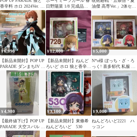
POP UP PARADE 狼と
ボーイミーツガール 春
呪術廻戦「五条悟・夏
香辛料 ホロ 2024Ver. フ
日野陽菜 1/8 完成品フ
油傑 高専Ver.」2体セッ
ィギュア 箱無
ィギュア
ト（グッドスマイルカ
ンパニー）
6,090
12,000
5,000
¥
¥
¥
【新品未開封】POP UP
【新品未開封】ねんど
N*o様 ぼっち・ざ・ろ
PARADE ダンまちIV リ
ろいど ホロ 狼と香辛
っく! 喜多郁代 私服 山
リルカ・アーデ
料 特典付き
田リョウ
4,980
3,100
9,000
¥
¥
¥
【最終値下げ】POP UP
【新品未開封】東條希
ねんどろいど2221 ハ
PARADE 大空スバル フ
ねんどろいど 530
ッコン
ィギュア