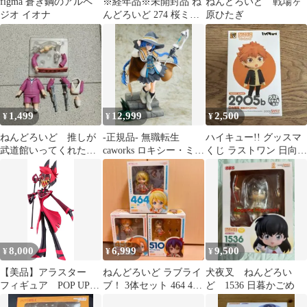
figma 蒼き鋼のアルペ
※経年品※未開封品 ね
ねんどろいど 戦場ヶ
ジオ イオナ
んどろいど 274 桜ミク
原ひたぎ
初音ミク フィギュア
1,499
12,999
2,500
¥
¥
¥
ねんどろいど 推しが
-正規品- 無職転生
ハイキュー!! グッスマ
武道館いってくれたら
caworks ロキシー・ミグ
くじ ラストワン 日向翔
死ぬ えりぴよ 身体
ルディアフィギュア
陽
パーツ ジャージ着
8,000
6,999
9,500
¥
¥
¥
【美品】アラスター
ねんどろいど ラブライ
犬夜叉 ねんどろい
フィギュア POP UP
ブ！ 3体セット 464 450
ど 1536 日暮かごめ
PARADE
510