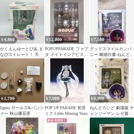
カ 美樹さやか フィ
ギュア
レクション 私服Ver.フ
ギュア まどマギ
ィギュア1
4,800
12,000
7,500
¥
¥
¥
がくえんゆーとぴあ ま
POPUPPARADE ファプ
グッドスマイルカンパ
なびストレート！ 天宮
タ メイドインアビス
ニー 幽遊白書 ねんどろ
学美 グッドスマイルカ
フィギュア
いど クロロ＝ルシルフ
ンパニー
ル 1186
1,700
7,980
6,900
¥
¥
¥
figma ガールズ&パンツ
POP UP PARADE 初音
ねんどろいど 劇場版 チ
ァー 秋山優花里
ミク Little Missing Stars
ェンソーマン レゼ篇
【レゼ】