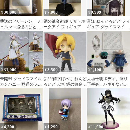
30,000
7,000
9,999
¥
¥
¥
葬送のフリーレン フ
鋼の錬金術師 リザ・ホ
富江 ねんどろいど フィ
ェルン～追憶のひとと
ークアイ フィギュア
ギュア グッドスマイル
き～ フィギュア新品
カンパニー 伊藤潤二
31,000
3,500
1,100
¥
¥
¥
未開封 グッドスマイル
新品/値下げ不可 ねんど
大垣千明ボディ、座り
カンパニー 葬送のフリ
ろいど ぷち 鋼の錬金術
下半身、パネルなど
ーレン フリーレン 〜黄
師 エドワード・エルリ
ねんどろいど 体パー
昏色の魔法〜
ック
ツ ゆるキャン△
4,200
1,299
11,000
¥
¥
¥