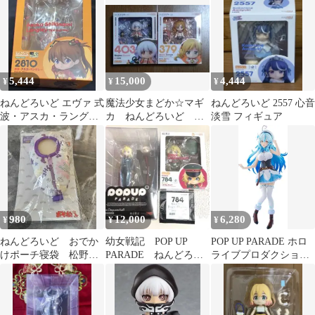
5,444
15,000
4,444
¥
¥
¥
ねんどろいど エヴァ 式
魔法少女まどか☆マギ
ねんどろいど 2557 心音
波・アスカ・ラングレ
カ ねんどろいど 百
淡雪 フィギュア
ー テストスーツ
江なぎさ、巴マミ（制
Ver.2810
服）セット
980
12,000
6,280
¥
¥
¥
ねんどろいど おでか
幼女戦記 POP UP
POP UP PARADE ホロ
けポーチ寝袋 松野一
PARADE ねんどろい
ライブプロダクション
松Ver.
ど ターニャ
雪花ラミィ