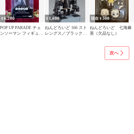
6,200
1,600
300
¥
¥
現在 ¥
POP UP PARADE チェ
ねんどろいど 166 スト
ねんどろいど 七海麻
ンソーマン フィギュア
レングス／ブラック★
美（欠品なし）
劇場版 レゼ篇 ボム
ロックシューター
次へ