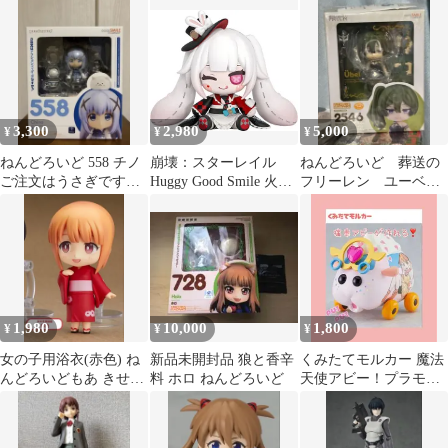
ギュア
3,300
2,980
5,000
¥
¥
¥
ねんどろいど 558 チノ
崩壊：スターレイル
ねんどろいど 葬送の
ご注文はうさぎです
Huggy Good Smile 火花
フリーレン ユーベ
か？
だっこぬいぐるみ
ル 特典付き
1,980
10,000
1,800
¥
¥
¥
女の子用浴衣(赤色) ね
新品未開封品 狼と香辛
くみたてモルカー 魔法
んどろいどもあ きせか
料 ホロ ねんどろいど
天使アビー！プラモデ
え浴衣 フィギュア ボデ
ル
ィ