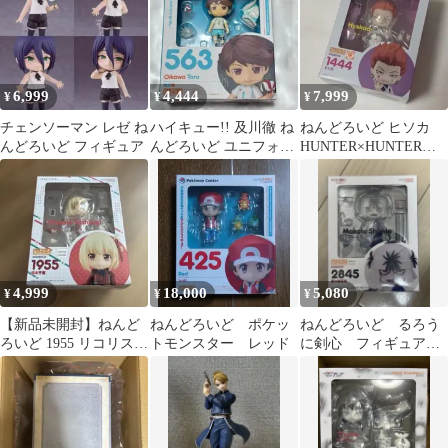
6,999
4,444
7,999
¥
¥
¥
チェンソーマン レゼ ね
ハイキュー!! 及川徹 ね
ねんどろいど ヒソカ
んどろいど フィギュア
んどろいど ユニフォー
HUNTER×HUNTER
ム 特典ラバスト付き
1444
4,999
18,000
5,080
¥
¥
¥
【新品未開封】ねんど
ねんどろいど ポケッ
ねんどろいど るろう
ろいど 1955 リコリス・
トモンスター レッド
に剣心 フィギュア
リコイル 錦木千束
志々雄真実 2845 未開
封