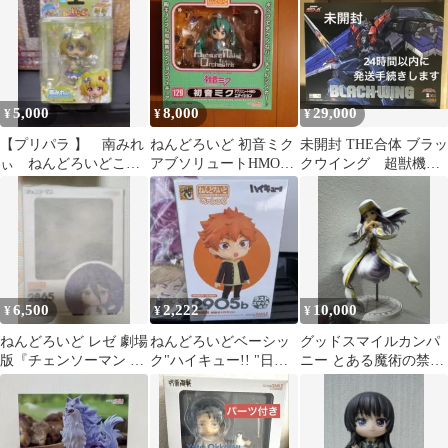
5,000
8,000
29,000
¥
¥
¥
【プリパラ 】 南みれ
ねんどろいど 初音ミク
未開封 THE合体 ブラッ
ぃ ねんどろいどこ〜
アブソリュートHMO・
クウイング 超獣機神
で
エディション 129
ダンクーガ
6,500
2,222
10,000
¥
¥
¥
ねんどろいど レゼ 劇場
ねんどろいどベーシッ
グッドスマイルカンパ
版『チェンソーマン レ
ク"ハイキュー!! "日向
ニー とある魔術の禁書
ゼ篇』
翔陽"ラストワン賞"他
目録 インデックス 1/8
セット
フィギュア