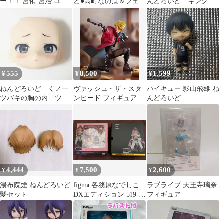
ー！！ 宮侑 宮治 ユニ
ど●高町なのは＆フェイ
んどろいど キングダ
フォーム セット
ト・テスタロッサ
ム 羌瘣 きょうか
い 2799
555
8,500
1,599
¥
¥
¥
ねんどろいど くノ一
ヴァッシュ・ザ・スタ
ハイキュー 影山飛雄 ね
ツバキの胸の内 ツバ
ンピード フィギュア ト
んどろいど
キ フェイスパーツ
ライガン POP UP
照れ顔
4,444
7,500
2,600
¥
¥
¥
湯布院煙 ねんどろいど
figma 各務原なでしこ
ラブライブ 天王寺璃奈
髪セット
DXエディション 519-
フィギュア
DX