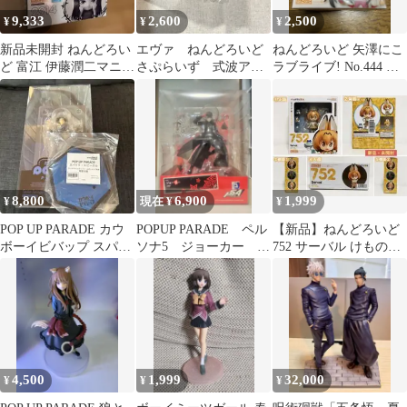
9,333
2,600
2,500
¥
¥
¥
新品未開封 ねんどろい
エヴァ ねんどろいど
ねんどろいど 矢澤にこ
ど 富江 伊藤潤二マニア
さぷらいず 式波アス
ラブライブ! No.444 未
ック 2914
カラングレー 制服
開封
8,800
6,900
1,999
¥
現在 ¥
¥
POP UP PARADE カウ
POPUP PARADE ペル
【新品】ねんどろいど
ボーイビバップ スパイ
ソナ5 ジョーカー フ
752 サーバル けものフ
ク・スピーゲル
ィギュア ポッパレ
レンズ★匿名配送
4,500
1,999
32,000
¥
¥
¥