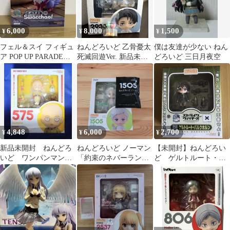
6,000
8,000
1,500
¥
¥
¥
フェル＆スイ フィギュ
ねんどろいど 乙骨憂太
僕は友達が少ない ねん
ア POP UP PARADE
死滅回遊Ver. 新品未開
どろいど 三日月夜空
Swacchao!
封 呪術廻戦
4,848
6,000
2,700
¥
¥
¥
新品未開封 ねんどろ
ねんどろいど ノーマン
【未開封】ねんどろい
いど ワンパンマン
「約束のネバーラン
ど ゲルトルート・バ
サイタマ
ド」手つなぎパーツ付
ルクホルン 259
き