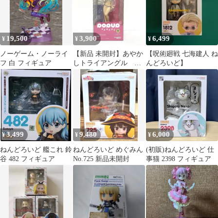
19,500
3,900
6,499
¥
¥
¥
ノーゲーム・ノーライ
【新品 未開封】あやか
【呪術廻戦 七海建人 ね
フ 白 フィギュア
しトライアングル 花
んどろいど】
奏すず POPUP
PARADE
3,499
9,480
6,000
¥
¥
¥
ねんどろいど 艦これ 鈴
ねんどろいど めぐみん
(初販)ねんどろいど 仕
谷 482 フィギュア
No.725 新品未開封
事猫 2398 フィギュア