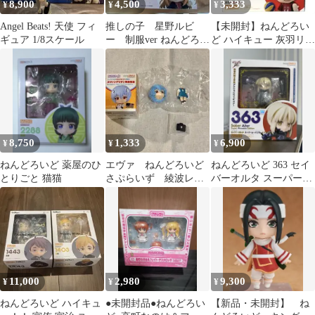
8,900
4,500
3,333
¥
¥
¥
Angel Beats! 天使 フィ
推しの子 星野ルビ
【未開封】ねんどろい
ギュア 1/8スケール
ー 制服ver ねんどろい
ど ハイキュー 灰羽リエ
ど
ーフ 806 リエーフ フィ
ギュア
8,750
1,333
6,900
¥
¥
¥
ねんどろいど 薬屋のひ
エヴァ ねんどろいど
ねんどろいど 363 セイ
とりごと 猫猫
さぷらいず 綾波レ
バーオルタ スーパーム
イ 制服
ーバブルエディション
11,000
2,980
9,300
¥
¥
¥
ねんどろいど ハイキュ
●未開封品●ねんどろい
【新品・未開封】 ね