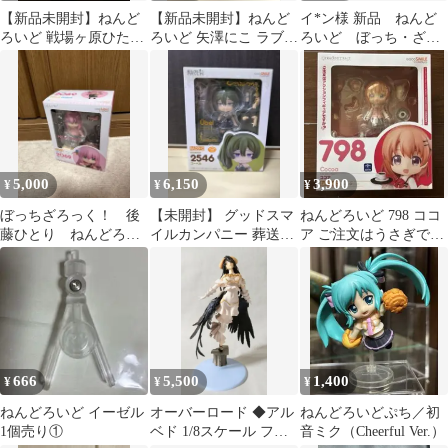
【新品未開封】ねんど
【新品未開封】ねんど
イ*ン様 新品 ねんど
ろいど 戦場ヶ原ひたぎ
ろいど 矢澤にこ ラブラ
ろいど ぼっち・ざ・
2.0 物語シリーズ
イブ! No.444
ろっく! 喜多郁代 山田
リョウ
5,000
6,150
3,900
¥
¥
¥
ぼっちざろっく！ 後
【未開封】 グッドスマ
ねんどろいど 798 ココ
藤ひとり ねんどろい
イルカンパニー 葬送の
ア ご注文はうさぎです
ど 2069
フリーレン ねんどろい
か??
ど ユーベル
666
5,500
1,400
¥
¥
¥
ねんどろいど イーゼル
オーバーロード ◆アル
ねんどろいどぷち／初
1個売り①
ベド 1/8スケール フィ
音ミク（Cheerful Ver.）