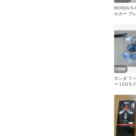
HONDA N-
ルカー プ
ー・パール
800
¥
ホンダ フ
ー LEDラ