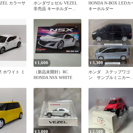
EZEL カラーサ
ホンダヴェゼル VEZEL
HONDA N-BOX LEDカ
非売品 キーホルダー
キーホルダー
LEDライト付き ミニカ
ー
1,600
3,300
¥
¥
-Z ホワイト ミ
（新品未開封）RC
ホンダ ステップワゴ
HONDA NSX WHITE
ン サンプルミニカ
２台セット カラーサ
プル
3,000
2,500
¥
¥