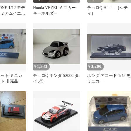
ONE 1/12 モデ
Honda VEZEL ミニカー
チョロQ Honda ［シテ
レミアムイエロ
キーホルダー
ィ］
Ⅱ
1,333
3,200
¥
¥
ィット ミニカ
チョロQ ホンダ S2000 タ
ホンダ アコード 1/43 黒
イト 非売品
イプS
ミニカー