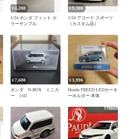
4,200
9,300
¥
¥
1/24 ホンダ フィット カ
1/24 アコード スポーツ
ラーサンプル
（カスタム品）
7,600
3,996
¥
¥
ホンダ N-BOX ミニカ
Honda FREED LEDカーキ
ー 1/43
ーホルダー 本体