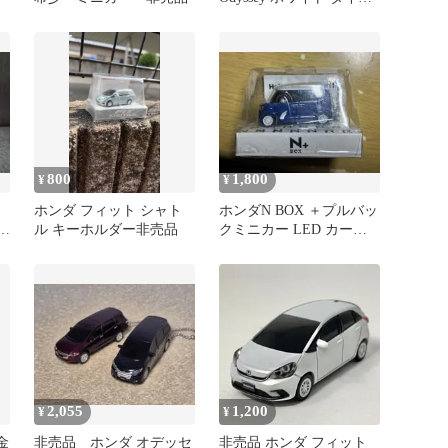
ャストミニカー
800
1,800
¥
¥
ホンダ フィット シャト
ホンダN BOX ＋プルバッ
薄
ル キーホルダー非売品
クミニカー LED カーキ
ーホルダー
2,055
1,200
¥
¥
金
非売品 ホンダ オデッセ
非売品 ホンダ フィット