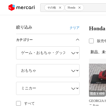
ンツにスキップ
その他
Honda
絞り込み
Hon
クリア
カテゴリー
販売
新品、未
400
現在 ¥
GEORGIA H
すべて
ニカー