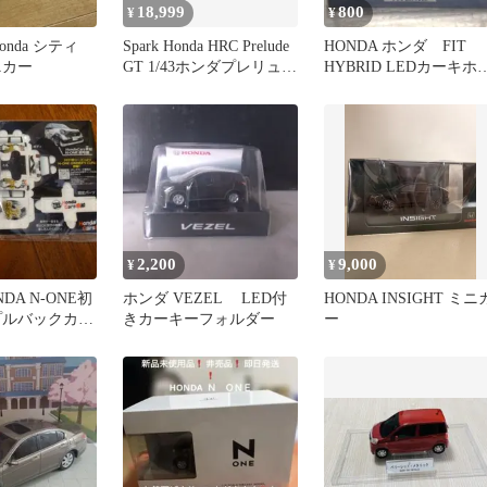
18,999
800
¥
¥
Honda シティ
Spark Honda HRC Prelude
HONDA ホンダ FIT
ニカー
GT 1/43ホンダプレリュー
HYBRID LEDカーキホ
ド
ダー 非売品
2,200
9,000
¥
¥
DA N-ONE初
ホンダ VEZEL LED付
HONDA INSIGHT ミニ
プルバックカー
きカーキーフォルダー
ー
ズ愛知