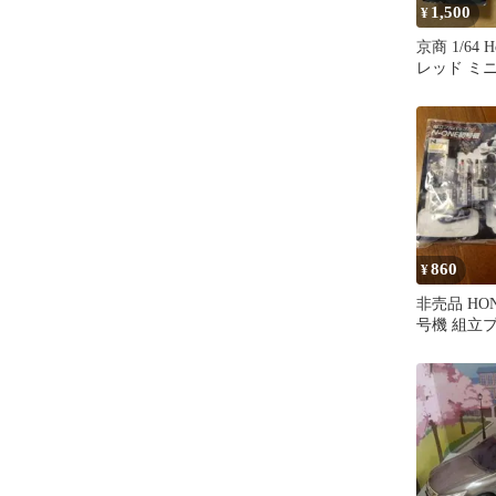
1,500
¥
京商 1/64 
レッド ミ
860
¥
非売品 HON
号機 組立
ホンダカー