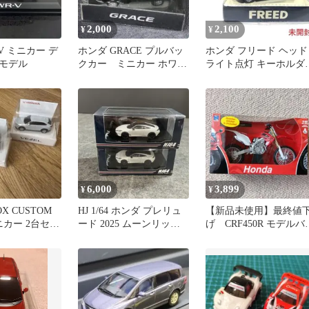
2,000
2,100
¥
¥
R-V ミニカー デ
ホンダ GRACE プルバッ
ホンダ フリード ヘッド
モデル
クカー ミニカー ホワイ
ライト点灯 キーホルダ
ト
未開封 honda freed
6,000
3,899
¥
¥
BOX CUSTOM
HJ 1/64 ホンダ プレリュ
【新品未使用】最終値
ミニカー 2台セッ
ード 2025 ムーンリット
げ CRF450R モデルバ
ホワイトP*2
ク