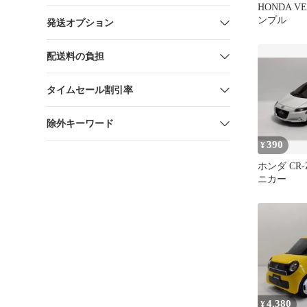
HONDA V
ンプル
発送オプション
配送料の負担
タイムセール割引率
除外キーワード
390
¥
ホンダ CR
ニカー
4,380
¥