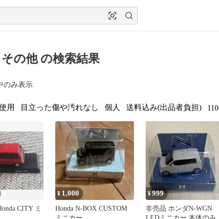
da その他 の検索結果
中のみ表示
使用
目立った傷や汚れなし
個人
送料込み(出品者負担)
11
1,000
999
¥
¥
onda CITY ミ
Honda N-BOX CUSTOM
非売品 ホンダN-WGN
ミニカー
LEDミニカー 本体のみ