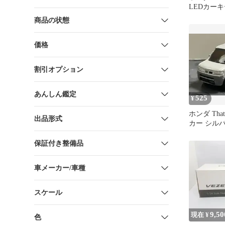
LEDカー
ミニカー 
商品の状態
価格
割引オプション
あんしん鑑定
525
¥
ホンダ Tha
出品形式
カー シル
クカー②
保証付き整備品
車メーカー/車種
スケール
9,50
現在 ¥
色