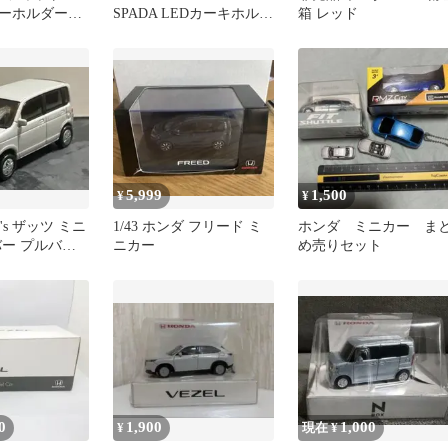
キーホルダー
SPADA LEDカーキホルダ
箱 レッド
非売品
ー パープル
5,999
1,500
¥
¥
t's ザッツ ミニ
1/43 ホンダ フリード ミ
ホンダ ミニカー ま
バー プルバッ
ニカー
め売りセット
0
1,900
1,000
¥
現在 ¥