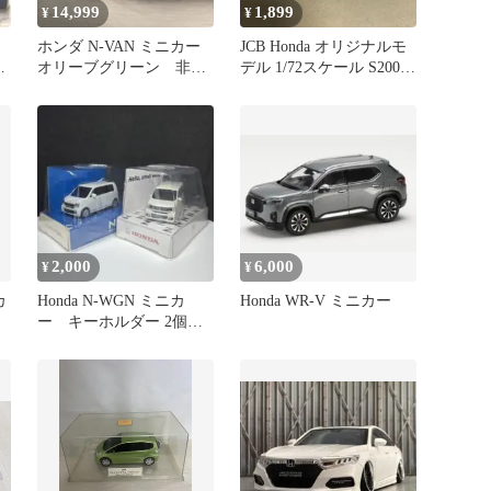
14,999
1,899
¥
¥
ホンダ N-VAN ミニカー
JCB Honda オリジナルモ
ル
オリーブグリーン 非売
デル 1/72スケール S2000
品
ミニカー
2,000
6,000
¥
¥
カ
Honda N-WGN ミニカ
Honda WR-V ミニカー
ー キーホルダー 2個セ
ット