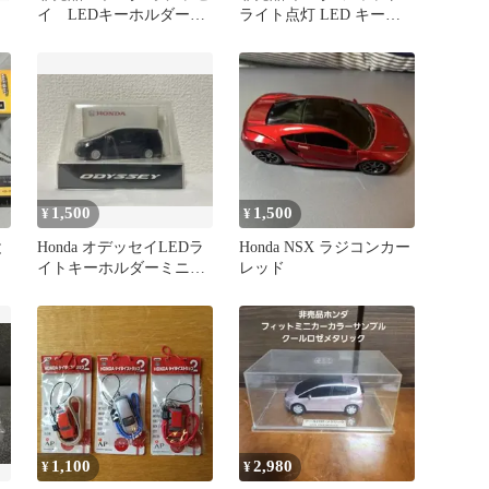
イ LEDキーホルダー
ライト点灯 LED キーホ
セット
ルダー ディーラー 販促
品
1,500
1,500
¥
¥
と
Honda オデッセイLEDラ
Honda NSX ラジコンカー
イトキーホルダーミニカ
レッド
ー
1,100
2,980
¥
¥