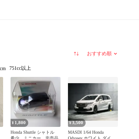
並び替え
751cc以上
0cm
1,800
3,500
¥
¥
Honda Shuttle シャトル
MASDI 1/64 Honda
希少 ミニカー 非売品
Odyssey ホワイト ダイキ