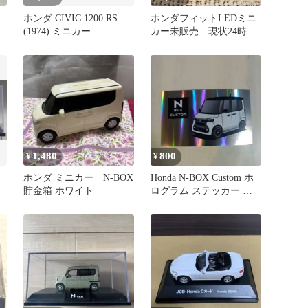
ホンダ CIVIC 1200 RS
ホンダフィットLEDミニ
(1974) ミニカー
カー未販売 現状24時間
発送
1,480
800
¥
¥
ホンダ ミニカー N-BOX
Honda N-BOX Custom ホ
貯金箱 ホワイト
ログラム ステッカー 非
売品