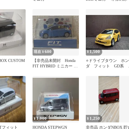
600
1,500
現在 ¥
¥
BOX CUSTOM
【非売品未開封 Honda
⭐️ドライブタウン ホン
FIT HYBRID ミニカー キ
ダ フィット GD系 
ーホルダー】
イエロー
1,000
1,250
¥
¥
ITフィット
HONDA STEPWGN
非売品 ホンダNBOX 貯