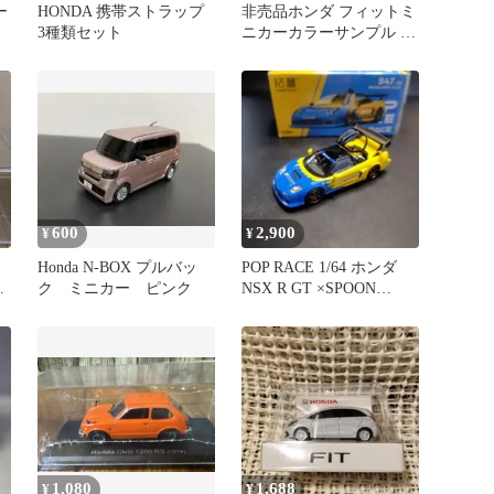
ー
HONDA 携帯ストラップ
非売品ホンダ フィットミ
3種類セット
ニカーカラーサンプル ク
ールロゼメタリック
600
2,900
¥
¥
Honda N-BOX プルバッ
POP RACE 1/64 ホンダ
ー
ク ミニカー ピンク
NSX R GT ×SPOON
ン
SPORTS
1,080
1,688
¥
¥