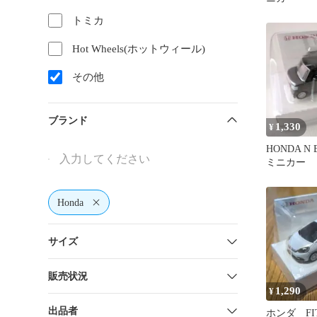
トミカ
Hot Wheels(ホットウィール)
その他
ブランド
1,330
¥
HONDA N 
ミニカー
Honda
サイズ
販売状況
1,290
¥
出品者
ホンダ F