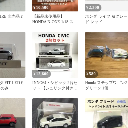
10,500
2,300
¥
¥
SPIRE 非売品ミ
【新品未使用品】
ホンダ ライフ Ｇグレー
HONDA N-ONE 1/18 スケ
ド レッド
ール 非売品 成約特典
12,600
580
¥
¥
 FIT LEDミ
INNO64・シビック 2台セ
Honda ステップワゴン2
体のみ
ット 【シュリンク付き未
グリーン 1個
使用未開封品】