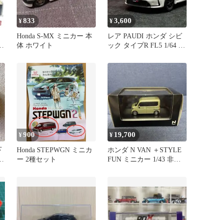
833
3,600
¥
¥
Honda S-MX ミニカー 本
レア PAUDI ホンダ シビ
ー
体 ホワイト
ック タイプR FL5 1/64 ホ
ワイト
900
19,700
¥
¥
下
Honda STEPWGN ミニカ
ホンダ N VAN ＋STYLE
イ
ー 2種セット
FUN ミニカー 1/43 非売
品 未開封品