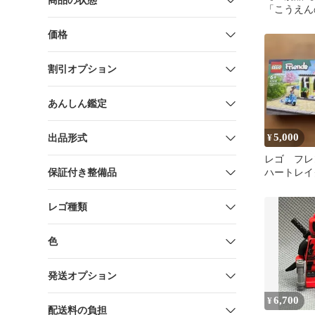
商品の状態
「こうえん
ー」（6039
価格
割引オプション
あんしん鑑定
5,000
出品形式
¥
レゴ フレン
保証付き整備品
ハートレイ
ェ
レゴ種類
色
発送オプション
6,700
¥
配送料の負担