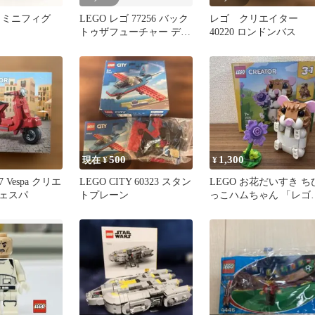
O ミニフィグ
LEGO レゴ 77256 バック
レゴ クリエイター
トゥザフューチャー デロ
40220 ロンドンバス
リアンSPEED
500
1,300
現在 ¥
¥
 Vespa クリエ
LEGO CITY 60323 スタン
LEGO お花だいすき ち
ェスパ
トプレーン
っこハムちゃん 「レゴ
クリエイター3in1」