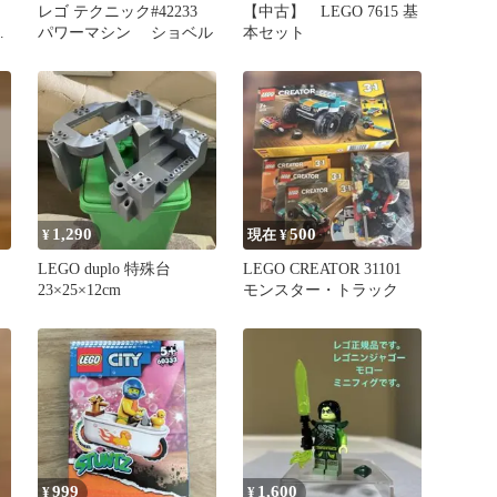
レゴ テクニック#42233
【中古】 LEGO 7615 基
ン
パワーマシン ショベル
本セット
1,290
500
¥
現在 ¥
ル
LEGO duplo 特殊台
LEGO CREATOR 31101
23×25×12cm
モンスター・トラック
999
1,600
¥
¥