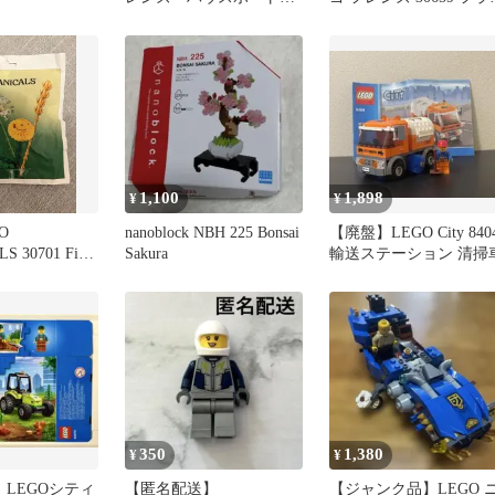
※代替パーツ使用2箇所
ーガーデン 3点セット
あり
1,100
1,898
¥
¥
O
nanoblock NBH 225 Bonsai
【廃盤】LEGO City 840
S 30701 Field
Sakura
輸送ステーション 清掃
350
1,380
¥
¥
】LEGOシティ
【匿名配送】
【ジャンク品】LEGO 