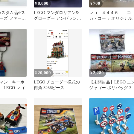
8,000
700
¥
¥
️カスタム品⭐️ス
LEGO マンダロリアン&
レゴ ４４４６ コ
ーズ ファース
グローグー アンゼランの
カ・コーラ オリジナ
⭐️
宇宙船 75445
サッカー コレクショ
20,000
2,280
¥
¥
マン キーホ
LEGO チューダー様式の
【未開封品】LEGO ニ
LEGO レゴ
街角 3266ピース
ジャゴー ポリバッグ 3
セット