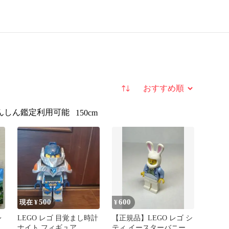
並び替え
んしん鑑定利用可能
150cm
500
600
現在 ¥
¥
レ
LEGO レゴ 目覚まし時計
【正規品】LEGO レゴ シ
ワ
ナイト フィギュア
ティ イースターバニー