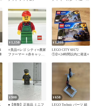
うさぎ 着ぐるみ ミニフ
ィグ
1,150
1,999
¥
¥
4
⭐️美品⭐️レゴ シティ⭐️農家
LEGO CITY 60172
車
ファーマー ⭐️赤キャップ
①➁⭐24時間以内に発送⭐
⭐️ミニフィギュア
900
650
¥
¥
ニ
●【廃盤】正規品 ミニフ
LEGO Technic パーツ 組