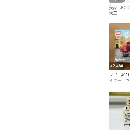
美品 LEG
大工
2,480
¥
レゴ 40517
イター ヴ