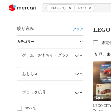
ンツにスキップ
LEGO(レゴ)
LEGO
絞り込み
LEGO
クリア
カテゴリー
販売
新品、未
600
現在 ¥
LEGO CIT
すべて
ツカー