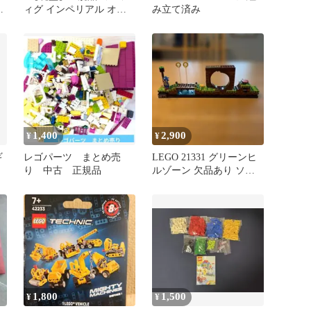
ン
ィグ インペリアル オフ
み立て済み
ィサー 帝国軍将校 オー
ルドレゴ
1,400
2,900
¥
¥
ギ
レゴパーツ まとめ売
LEGO 21331 グリーンヒ
り 中古 正規品
ルゾーン 欠品あり ソニ
ック付 正規品
1,800
1,500
¥
¥