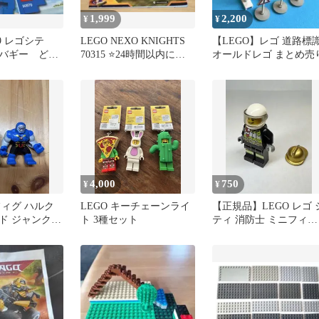
1,999
2,200
¥
¥
369 レゴシテ
LEGO NEXO KNIGHTS
【LEGO】レゴ 道路標
バギー どう
70315 ⭐24時間以内に発
オールドレゴ まとめ売
ューホバーク
送⭐
4,000
750
¥
¥
フィグ ハルク
LEGO キーチェーンライ
【正規品】LEGO レゴ 
ド ジャンク2
ト 3種セット
ティ 消防士 ミニフィグ
ゴールドヘルメット付