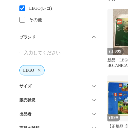
LEGO(レゴ)
その他
ブランド
1,099
¥
新品 LEG
BOTANICAL
LEGO
Flowers
サイズ
販売状況
出品者
899
¥
【正規品‼️