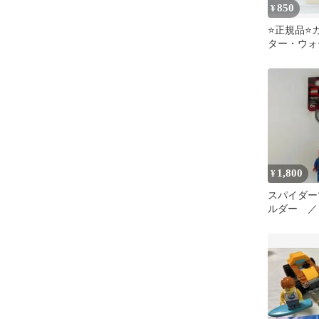
850
¥
⭐️正規品⭐
ター・ウォ
ト・オーダー
1,800
¥
スパイダー
ルダー ／ 