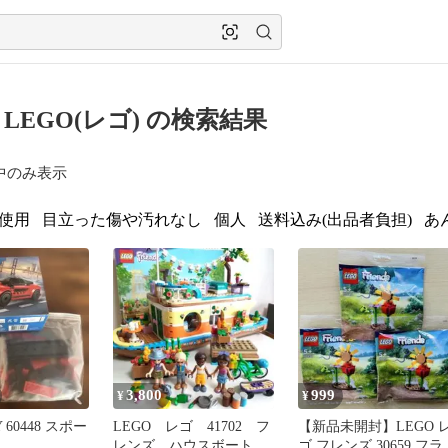
 LEGO(レゴ) の検索結果
中のみ表示
使用
目立った傷や汚れなし
個人
送料込み(出品者負担)
あ
3,800
999
¥
¥
Y 60448 スポー
LEGO レゴ 41702 フ
【新品未開封】LEGO 
レンズ ハウスボート
ゴ フレンズ 30659 フラ