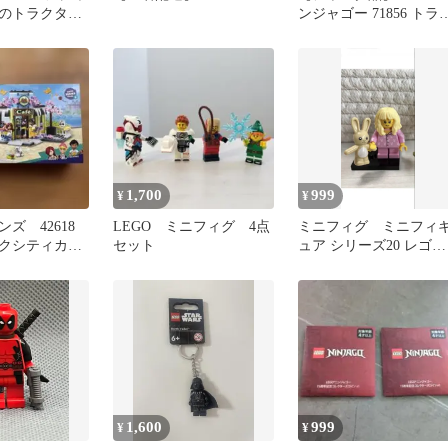
のトラクタ
ンジャゴー 71856 トラ
0）
スフォームビーグル
1,700
999
¥
¥
ズ 42618
LEGO ミニフィグ 4点
ミニフィグ ミニフィ
クシティカフ
セット
ュア シリーズ20 レゴ
正規 パジャマ うさ
ぎ 女の子
1,600
999
¥
¥