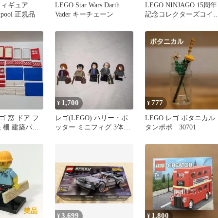
フィギュア
LEGO Star Wars Darth
LEGO NINJAGO 15周年
adpool 正規品
Vader キーチェーン
記念コレクターズコイ
2個セット 新品未使用
1,700
777
¥
¥
 窓 ドア フ
レゴ(LEGO) ハリー・ポ
LEGO レゴ ボタニカ
 柵 建築パー
ッター ミニフィグ 3体セ
タンポポ 30701
売り
ット 今だけ値下げ
3,699
1,800
¥
¥