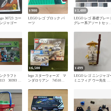
900
1,480
¥
¥
ago 30723 コー
LEGO レゴ ブロック パ
LEGO レゴ 基礎プレー
ンジャゴー
ーツ
グレー系アソートセッ
（同梱200円オフ）
6,500
499
¥
¥
マインクラフト
lego スターウォーズ マ
LEGO レゴ ニンジャゴ
1113 30393 ブ
ンダロリアン 74510
ミニフィグ ウー先生 杖
75436
付き