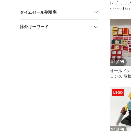
レゴ ミニ
sh0032 De
タイムセール割引率
除外キーワード
1,099
¥
オールドレゴ
ェンス 屋根
ツ まとめ
1,599
¥