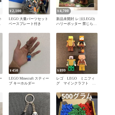
2,100
4,700
¥
¥
ト
LEGO 大量パーツセット
新品未開封 レゴ(LEGO)
ト
ベースプレート付き
ハリーポッター 禁じられ
た森 75967
450
899
¥
¥
ー
LEGO Minecraft スティー
レゴ LEGO ミニフィ
ブ キーホルダー
グ マインクラフト ４
体セット