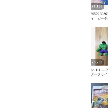
1,100
¥
30570 30
ィ ビーチ
ぶつレスキ
ラフ
5,200
¥
レゴ ミニ
ダークサイ
体セット