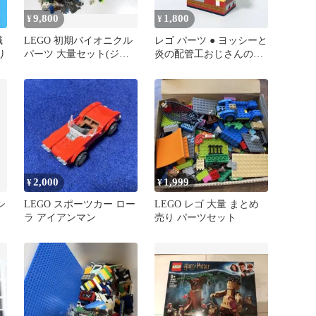
9,800
1,800
¥
¥
識
LEGO 初期バイオニクル
レゴ パーツ ● ヨッシーと
り
パーツ 大量セット(ジャ
炎の配管工おじさんのク
ンク品)
ッパ城風ペン立て D-032
2,000
1,999
¥
¥
シ
LEGO スポーツカー ロー
LEGO レゴ 大量 まとめ
ラ アイアンマン
売り パーツセット
き