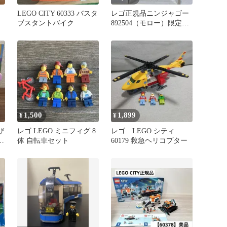
LEGO CITY 60333 バスタ
レゴ正規品ニンジャゴー
ブスタントバイク
892504（モロー）限定ミ
ニフィグ
1,500
1,899
¥
¥
び
レゴ LEGO ミニフィグ 8
レゴ LEGO シティ
体 自転車セット
60179 救急ヘリコプター