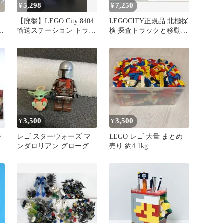
5,298
7,250
¥
¥
【廃盤】LEGO City 8404
LEGOCITY正規品 北極探
ル
輸送ステーション トラ
検 探査トラックと移動ラ
ン
ム 電車
ボ【60378】〈美品〉
3,500
3,500
¥
¥
ン
レゴ スターウォーズ マ
LEGO レゴ 大量 まとめ
種
ンダロリアン グローグー
売り 約4.1kg
抱っこ紐 赤ちゃん