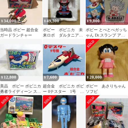
34,000
49,300
9,800
¥
¥
¥
当時品 ポピー 超合金
ポピー ポピニカ 未
ポピー とべとべガッち
ガードランチャー
来ロボ ダルタニア
ゃん Dr.スランプ アラ
ス ミライジェット
レちゃん
デルファイター 超合
金
12,800
7,600
20,000
¥
¥
¥
美品 ポピー ポピニカ
超合金 ポピニカ ポピ
ポピー あさりちゃん
勇者ライディーン スピ
ー 0テスター 1号 ゼ
ソフビ
ットファイター
ロテスター 昭和 レ
トロ