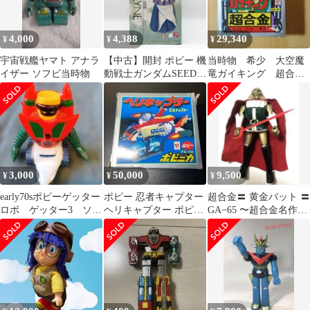
4,000
4,388
29,340
¥
¥
¥
宇宙戦艦ヤマト アナラ
【中古】開封 ポピー 機
当時物 希少 大空魔
イザー ソフビ当時物
動戦士ガンダムSEED
竜ガイキング 超合
B-CLUB ガンダムヒロ
金 ポピー
インシリーズ12 1/7 ラ
クス･クライン[17]
3,000
50,000
9,500
¥
¥
¥
early70sポピーゲッター
ポピー 忍者キャプター
超合金〓 黄金バット 〓
ロボ ゲッター3 ソフ
ヘリキャプター ポピニ
GA−65 〜超合金名作シ
ビ 8cm 昭和レトロ
カシリーズ 6441
リーズ ／ポピー／1976
当時物
年