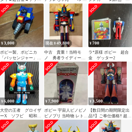
ーロボ★ゲッター2★ジ
ン村パトカーと警察官
フビ 当時物 ポピー
ャンクフィギュア
3,000
49,800
700
¥
現在 ¥
¥
ポピー製、ポピニカ
中古 貴重！当時モ
ラ*原様 ポピー 超合
「パッセンジャー」。
ノ 勇者ライディー
金 ゲッター2
ザ・ウルトラマンに登
ン ジャンボマシンダ
場するメカです
ー60cm ソフビ
6,000
7,900
3,500
¥
¥
¥
大空の王者 グロイザ
ポピー 宇宙人ピノピノ
【数日間の期間限定出
ーX ソフビ 昭和レ
ピノプリ 当時物 レトロ
品‼️】ご奉仕価格‼️ 超合
トロ フィギュア 希
ソフビ 箱付き 希少約
金 ダンガードA
少品
10cm