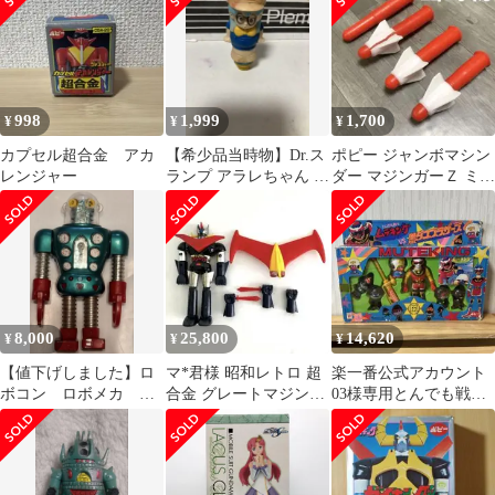
998
1,999
1,700
¥
¥
¥
カプセル超合金 アカ
【希少品当時物】Dr.ス
ポピー ジャンボマシン
レンジャー
ランプ アラレちゃん ‼️
ダー マジンガーＺ ミサ
アラレフィギュア 昭和
イル 当時物
レトロ‼️
8,000
25,800
14,620
¥
¥
¥
【値下げしました】ロ
マ*君様 昭和レトロ 超
楽一番公式アカウント
ボコン ロボメカ 超
合金 グレートマジンガ
03様専用とんでも戦士
合金 レア 貴重
ー
ムテキングVS黒ダコブ
ラザーズ ソフビ