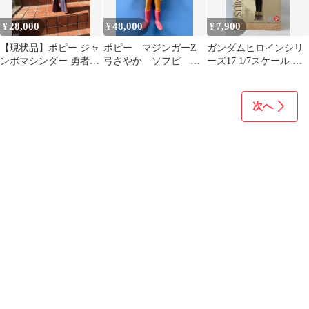
28,000
48,000
7,900
¥
¥
¥
【現状品】ポピー ジャ
ポピー マジンガーZ
ガンダムヒロインシリ
ンボマシンダー 勇者ラ
弓さやか ソフビ 当
ーズ17 1/7スケール
イディーン ポピー
時物
マリュー・ラミアス
1975年頃商品
次へ