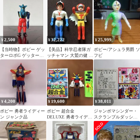
ポニーテール 黄色
2,500
32,222
25,999
¥
¥
¥
【当時物】ポピー ゲッ
【美品】科学忍者隊ガ
ポピー/アシュラ男爵 ソ
ターロボG ゲッターラ
ッチャマン 大鷲の健 燕
フビ
イガー ソフビ フィギュ
の甚平 ソフビ ポピー
ア 永井豪
中嶋製作所
4,200
19,600
38,011
¥
¥
¥
ポピー 勇者ライディー
ポピー 超合金
ジャンボマシンダー・
ン ジャンク品
DELUXE 勇者ライディ
スクランブルダッシュ
ーン
組立説明書＆ミニチラ
シ（美品・当時モノ）