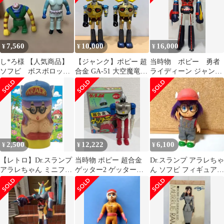
7,560
10,000
16,000
¥
¥
¥
し*ろ様 【人気商品】
【ジャンク】ポピー 超
当時物 ポピー 勇者
ソフビ ボスボロッ
合金 GA-51 大空魔竜ガ
ライディーン ジャンボ
ト イキマ ポピー
イキング 当時物 2体セ
マシンダー 本体 検
1970年代 2体セ
ット
索 超合金
2,500
12,222
6,100
¥
¥
¥
【レトロ】Dr.スランプ
当時物 ポピー 超合金
Dr.スランプ アラレちゃ
アラレちゃん ミニフィ
ゲッター2 ゲッターロ
ん ソフビ フィギュア
ギュア（則巻アラレ）
ボ（ ソフビ マジンガー
ポピー 当時物 貴重
約6cm
Ｚ ）