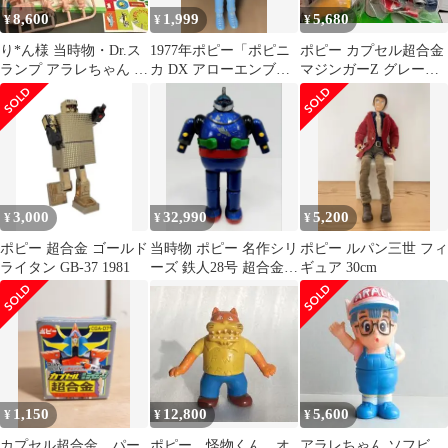
8,600
1,999
5,680
¥
¥
¥
り*ん様 当時物・Dr.ス
1977年ポピー「ポピニ
ポピー カプセル超合金
ランプ アラレちゃん ペ
カ DX アローエンブレ
マジンガーZ グレート
ンギン村分譲中 8 アン
ム トドロキスペシャル
マジンガー 2種セット
ギラス
フィギュア
3,000
32,990
5,200
¥
¥
¥
ポピー 超合金 ゴールド
当時物 ポピー 名作シリ
ポピー ルパン三世 フィ
ライタン GB-37 1981
ーズ 鉄人28号 超合金
ギュア 30cm
フィギュア
1,150
12,800
5,600
¥
¥
¥
カプセル超合金 パー
ポピー 怪物くん オ
アラレちゃん ソフビ