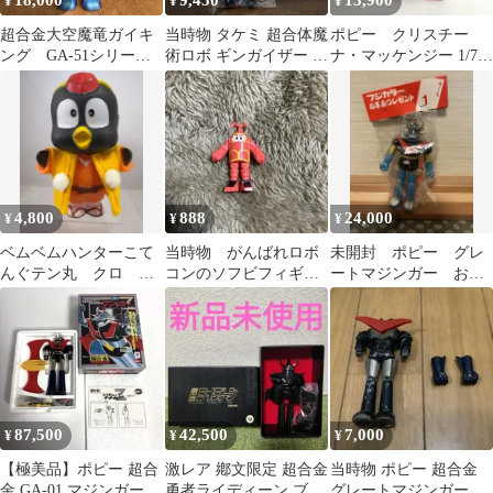
18,000
9,450
13,900
¥
¥
¥
超合金大空魔竜ガイキ
当時物 タケミ 超合体魔
ポピー クリスチー
ング GA-51シリーズ
術ロボ ギンガイザー ス
ナ・マッケンジー 1/7
初期（1期）
ピンランサー ソフビ
ガンダム0080 フィギュ
ア
4,800
888
24,000
¥
¥
¥
ベムベムハンターこて
当時物 がんばれロボ
未開封 ポピー グレ
んぐテン丸 クロ ソ
コンのソフビフィギュ
ートマジンガー お年
フビ ポピー バンダ
ア ポピー 昭和レト
玉プレゼント
イ
ロ品
87,500
42,500
7,000
¥
¥
¥
【極美品】ポピー 超合
激レア 鄕文限定 超合金
当時物 ポピー 超合金
金 GA-01 マジンガーZ
勇者ライディーン ブラ
グレートマジンガー パ