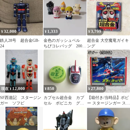
32,000
1,333
3,799
¥
¥
¥
鉄人28号 超合金GB-
金色のガッシュベル
超合金 大空魔竜ガイキ
24
ちびコレバッグ 2003
ング
年 コンプリート 指
人形 5体
12,000
850
27,800
現在 ¥
¥
¥
SF西遊記 スタージン
カプセル超合金 カプ
【箱付き/当時品】ポピ
ガー ソフビ
セル ポピニカ グレ
ー スタージンガー スタ
ートマジンガー クイ
ーカッパー VA-13 ビク
ーンスター
トラー