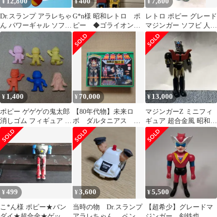
12,800
400
7,800
¥
¥
¥
Dr.スランプ アラレちゃ
G*n様 昭和レトロ ポ
レトロ ポピー グレード
ん パワーギャル ソフビ
ピー ◆ゴライオン
マジンガー ソフビ 人形
人形 警備隊 備品全てあ
◆ 百獣王ゴライオン
永井豪 ロボット アニメ
り
当時もの
漫画
1,400
70,000
13,000
¥
¥
¥
ポピー ゲゲゲの鬼太郎
【80年代物】未来ロ
マジンガーZ ミニフィ
消しゴム フィギュア セ
ボ ダルタニアス 超
ギュア 超合金風 昭和レ
ット
合金セット
トロ 当時物 ジャンク、
499
3,600
5,500
¥
¥
¥
こ*ん様 ポピー★バン
当時の物 Dr.スランプ
【超希少】グレードマ
ダイ★超合金★ゲッタ
アラレちゃん ペンギ
ジンガー 剣鉄也 ソ