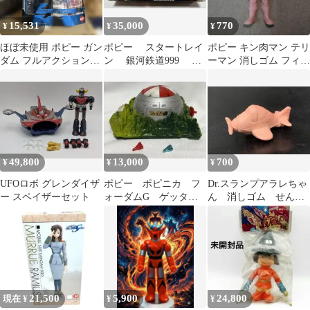
15,531
35,000
770
¥
¥
¥
ほぼ未使用 ポピー ガン
ポピー スタートレイ
ポピー キン肉マン テリ
ダム フルアクション
ン 銀河鉄道999 ス
ーマン 消しゴム フィギ
RX−78−2 ガンダム
リーナイン号 戦闘
ュア キン消し デカ消し
車 松本零士
49,800
13,000
700
¥
¥
¥
UFOロボ グレンダイザ
ポピー ポピニカ フ
Dr.スランプアラレちゃ
ー スペイザーセット
ォーダムG ゲッター
ん 消しゴム せんべ
ロボG
いさん専用プロペラ
機 昭和レトロ
21,500
5,900
24,800
現在 ¥
¥
¥