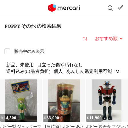
POPPY その他 の検索結果
並び替え
販売中のみ表示
新品、未使用
目立った傷や汚れなし
送料込み(出品者負担)
個人
あんしん鑑定利用可能
M
14,500
33,000
11,900
¥
¥
¥
ボビー製 ジェッターマ
【当時物】ポピー あさ
ポピー 超合金 マジンガ