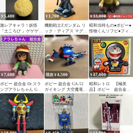
5,480
1,700
33,000
¥
¥
¥
激レアキャラ！妖怪
機動戦士Zガンダム リ
昭和当時もの●ポピー●
『土ころび 』ゲゲゲの
ック・ディアス マグネ
怪物くんソフビ●フィギ
鬼太郎 バンダイ 消しゴ
ットアクション
ュア
ム 塩ビ人形
7,680
4,500
47,000
¥
現在 ¥
¥
ポピー 超合金 Dr.スラ
ポピー 超合金 GA-52
昭和レトロ 【極美
ンプアラレちゃん GB-
ガイキング 大空魔竜
品】ポピー 超合金
46 1981年製 レトロ
ジャンク
ガチャガチャ ドラえ
もん GB-04