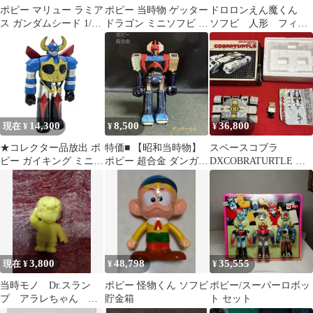
ポピー マリュー ラミア
ポピー 当時物 ゲッター
ドロロンえん魔くん
ス ガンダムシード 1/7
ドラゴン ミニソフビ 昭
ソフビ 人形 フィギ
B-CLUB フィギュア
和レトロ 永井豪 ゲッタ
ュア 当時物 永井
ーロボG
豪 昭和レトロ 未開
封
14,300
8,500
36,800
現在 ¥
¥
¥
★コレクター品放出 ポ
特価■ 【昭和当時物】
スペースコブラ
ピー ガイキング ミニソ
ポピー 超合金 ダンガー
DXCOBRATURTLE 破
フビ 当時物
ドA
損あり
3,800
48,798
35,555
現在 ¥
¥
¥
当時モノ Dr.スラン
ポピー 怪物くん ソフビ
ポピー/スーパーロボッ
プ アラレちゃん 消
貯金箱
ト セット
しゴム チャイナ服＆