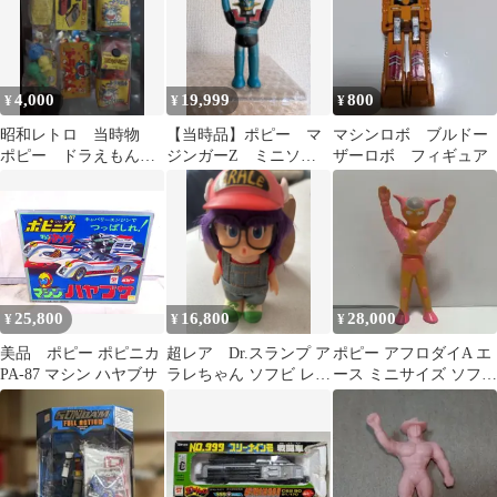
4,000
19,999
800
¥
¥
¥
昭和レトロ 当時物
【当時品】ポピー マ
マシンロボ ブルドー
ポピー ドラえもん
ジンガーZ ミニソフ
ザーロボ フィギュア
ポケットミニ 消しゴ
ビ 昭和レトロ
ムセット
25,800
16,800
28,000
¥
¥
¥
美品 ポピー ポピニカ
超レア Dr.スランプ ア
ポピー アフロダイA エ
PA-87 マシン ハヤブサ
ラレちゃん ソフビ レト
ース ミニサイズ ソフビ
ロ 鳥山明
マジンガーZ レトロ 永
井豪