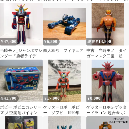
4期 ロボット 希少
ックバージョン 当時物
ンチ ミサイル 左右パー
ツ付き
47,800
6,300
13,800
¥
¥
現在 ¥
当時モノ_ジャンボマシ
鉄人28号 フィギュア
中古 当時モノ タイ
ンダー『勇者ライディ
ガーマスク二世 超合
ーン』頭部黄色成形
金 POPY 日本製
1981
41,700
17,000
8,000
¥
¥
¥
ポピー ポピニカシリー
ゲッターロボ ポピ
ゲッターロボG ゲッタ
ズ 大空魔竜ガイキング
ー ソフビ 1970年
ードラゴン 超合金 ポピ
恐竜ネッサ 7135
代 12cm
ー フィギュア