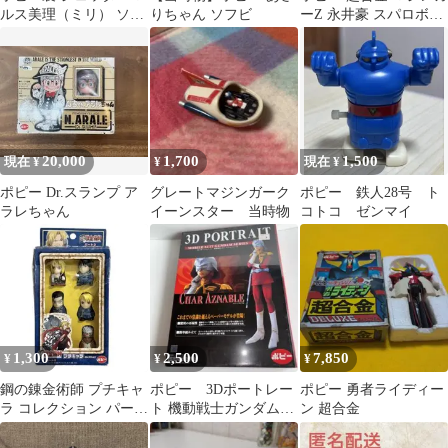
ルス美理（ミリ） ソフ
りちゃん ソフビ
ーZ 永井豪 スパロボ復
ビ
刻 フィギュア ポピニカ
20,000
1,700
1,500
現在 ¥
¥
現在 ¥
ポピー Dr.スランプ ア
グレートマジンガーク
ポピー 鉄人28号 ト
ラレちゃん
イーンスター 当時物
コトコ ゼンマイ
1,300
2,500
7,850
¥
¥
¥
鋼の錬金術師 プチキャ
ポピー 3Dポートレー
ポピー 勇者ライディー
ラ コレクション パート
ト 機動戦士ガンダム
ン 超合金
2 ポピー
シャア・アズナブル
ペーパーモデル