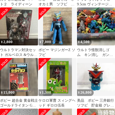
ト２ ライディーン
オカミ男 ソフビ フ
9.5cm ヴィンテージ
ァミリーセット フィ
1981
ギュア 当時 昭和
2,800
7,000
4,500
¥
¥
¥
ウルトラマン対決セッ
ポピー マジンガーZ ソ
ウルトラ怪獣消しゴ
ト ガルベロス &ウルト
フビ
ム キン消し ガン消
ラマンネクサス 未使
し ジャンク★⭐️大量
用
⭐️★当時物 昭和レト
ロ
15,000
1,300
26,800
¥
¥
¥
ポピー 超合金 黄金戦士
ケロロ軍曹 スィングヘ
美品 ポピー 三井銀行
ゴールドライタン GB-
ッド ギロロ伍長
ソフビ 貯金箱 グレー
38
トマジンガー