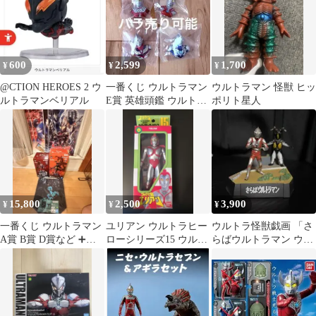
600
2,599
1,700
¥
¥
¥
@CTION HEROES 2 ウ
一番くじ ウルトラマン
ウルトラマン 怪獣 ヒッ
ルトラマンベリアル
E賞 英雄頭鑑 ウルトラ
ポリト星人
ヒーロー4種 バラ売り
可能
15,800
2,500
3,900
¥
¥
¥
一番くじ ウルトラマン
ユリアン ウルトラヒー
ウルトラ怪獣戯画 「さ
A賞 B賞 D賞など ➕お
ローシリーズ15 ウルト
らばウルトラマン ウル
まけ付き
ラマン80 日本製
トラマン対ゼットン」