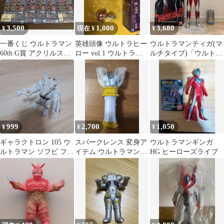
3,500
1,000
3,680
¥
現在 ¥
¥
一番くじ ウルトラマン
英雄頭像 ウルトラヒー
ウルトラマンティガ(マ
60th G賞 アクリルスタ
ロー vol.1 ウルトラマ
ルチタイプ)「ウルトラ
ンド15個セット
ン ウルトラマンゼロ
マンティガ」京本コレ
クション
999
2,700
1,050
¥
¥
¥
ギャラクトロン 105 ウ
スパークレンス 変身ア
ウルトラマンギンガ
ルトラマン ソフビ フィ
イテム ウルトラマンテ
HG ヒーローズライブ
ギュア 怪獣
ィガ