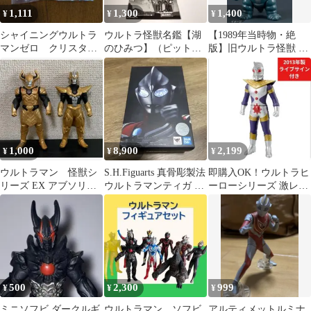
1,111
1,300
1,400
¥
¥
¥
シャイニングウルトラ
ウルトラ怪獣名鑑【湖
【1989年当時物・絶
マンゼロ クリスタ
のひみつ】（ピット星
版】旧ウルトラ怪獣 バ
ル てれびくん10月号
人）【開封品】ミニブ
キシム 日本製
付録【未開封】
ック付属
1,000
8,900
2,199
¥
¥
¥
ウルトラマン 怪獣シ
S.H.Figuarts 真骨彫製法
即購入OK！ウルトラヒ
リーズ EX アブソリュ
ウルトラマンティガ パ
ーローシリーズ 激レア
ートタルタロス ディア
ワータイプ
ウルトラマンキング
ボロ ソフビ
500
2,300
999
¥
¥
¥
ミニソフビ ダークルギ
ウルトラマン ソフビ
アルティメットルミナ