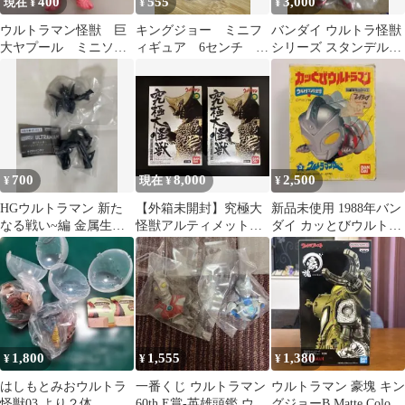
400
555
3,000
現在 ¥
¥
¥
ウルトラマン怪獣 巨
キングジョー ミニフ
バンダイ ウルトラ怪獣
大ヤプール ミニソフ
ィギュア 6センチ バ
シリーズ スタンデル星
ビ
ンダイ 食玩？ 円
人レドル
谷 ウルトラセブン
700
8,000
2,500
¥
現在 ¥
¥
HGウルトラマン 新た
【外箱未開封】究極大
新品未使用 1988年バン
なる戦い~編 金属生命
怪獣アルティメットモ
ダイ カッとびウルトラ
体ミーモス
ンスターズ第壱集 2箱
マン ウルトラマンエー
ス
1,800
1,555
1,380
¥
¥
¥
はしもとみおウルトラ
一番くじ ウルトラマン
ウルトラマン 豪塊 キン
怪獣03 より２体
60th E賞-英雄頭鑑 ウル
グジョーB Matte Color