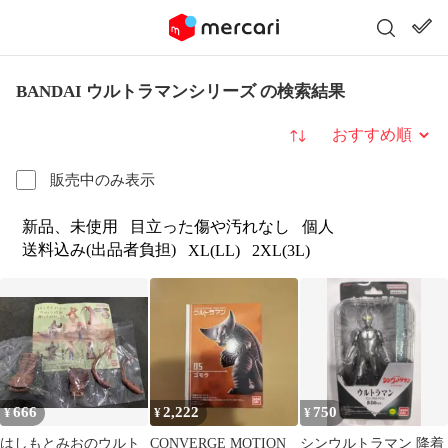
BANDAI ウルトラマンシリーズ の検索結果
並び替え
販売中のみ表示
新品、未使用
目立った傷や汚れなし
個人
送料込み(出品者負担)
XL(LL)
2XL(3L)
666
2,222
750
¥
¥
¥
はしもとみおのウルト
CONVERGE MOTION
シンウルトラマン 降着