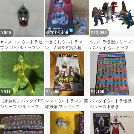
限定ver
800
6,400
12,055
¥
現在 ¥
¥
⚫︎マスコレ ウルトラセ
一番くじウルトラマ
ウルトラ怪獣シリーズ
ブン 21/ウルトラマン
ン Ａ賞&Ｅ賞３種類
バンダイ ウルトラマン
光の巨人コレクション
セット 空創ノスタル
ソフビ 怪獣 ケルビム
Vol.2
ジオフィギュア
強化ゴルザ
511
1,800
1,100
¥
¥
¥
【未開封】バンダイHG
シン・ウルトラマン 英
バンダイウルトラ怪獣
シリーズ ウルトラマン
雄勇像 フィギュア
シリーズ下敷き
『グリッターティガ』