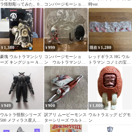
ラ怪獣彫ってみた。03
コンバージモーショ
時ver.
ツインテール 新品未開
ン ウルトラマン 怪
封
獣 ゴモラ
1,380
999
1,280
¥
¥
現在 ¥
豪塊 ウルトラマンシリ
コンバージモーショ
レッドギラス HG ウル
ーズ キングジョー A メ
ン ウルトラマンジー
トラマン コノミの宝物
タリックカラー
ド
編
949
900
1,800
¥
¥
¥
ウルトラ怪獣シリーズ
訳アリ ムービーモンス
ウルトラエッグ ピグモ
500 メフィラス星人ジ
ターシリーズ ウルトラ
ン
ェント
マン 飛行ver.