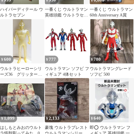
999
950
6,888
¥
¥
¥
ハイパーディテール ウ
一番くじ ウルトラマン
一番くじ ウルトラマン
ルトラセブン
英雄頭鑑 ウルトラセブ
60th Anniversary A賞
ン
600
777
780
¥
¥
¥
ウルトラヒーローシリ
ウルトラマン ソフビ フ
ウルトラマングレード
ーズ36 グリッターテ
ィギュア 4体セット
ソフビ 500
ィガ 2000年版 ソフ
ビ レア 美品
1,099
2,133
640
¥
¥
¥
はしもとみおのウルト
豪塊 ウルトラプレスト
即⭕️ ウルトラマン フ
ラ怪獣彫ってみた。03
ウルトラマンシリーズ
ィギュア 英雄頭鑑 一番