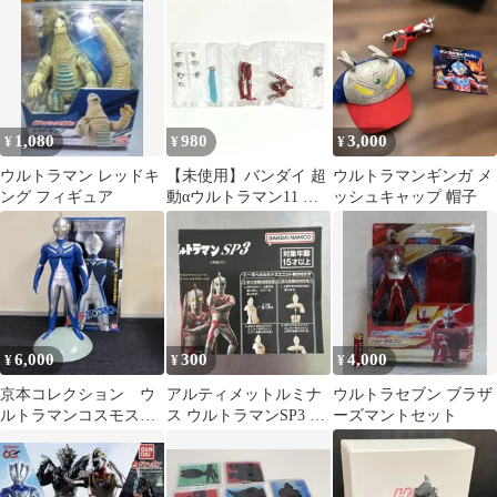
1,080
980
3,000
¥
¥
¥
ウルトラマン レッドキ
【未使用】バンダイ 超
ウルトラマンギンガ メ
ング フィギュア
動αウルトラマン11 ウ
ッシュキャップ 帽子
ルトラマンアーク フィ
ギュア
6,000
300
4,000
¥
¥
¥
京本コレクション ウ
アルティメットルミナ
ウルトラセブン ブラザ
ルトラマンコスモス
ス ウルトラマンSP3 ミ
ーズマントセット
ルナモード
ニチラシ5枚セット