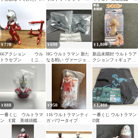
メトロン星人 新品未開
ウルトラの父
くじ ウルトラマンZ
封
770
698
1,800
¥
¥
¥
66アクション ウル
HG ウルトラマン 新た
新品未開封 ウルトラア
トラセブン ミニフ
なる戦い ヴァージョン
クションフィギュア カ
ィギュア
アップファイト 金属生
ネゴン バンダイ
命体ミーモス
888
950
1,480
¥
¥
¥
一番くじ ウルトラマ
116 ウルトラマンティ
一番くじ ウルトラマン
ン E賞 英雄頭鑑
ガ パワータイプ
D賞
ウルトラヒーロー エ
ース