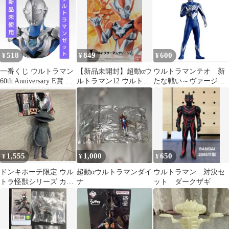
518
849
600
¥
¥
¥
一番くじ ウルトラマン
【新品未開封】超動αウ
ウルトラマンテオ 新
60th Anniversary E賞 ゼ
ルトラマン12 ウルトラ
たな戦い～ヴァージョ
ット 新品
ウーマン グリージョ
ンアップ・ファイト！
～編
1,555
1,000
650
¥
¥
¥
ドンキホーテ限定 ウル
超動αウルトラマンダイ
ウルトラマン 対決セ
トラ怪獣シリーズ カネ
ナ
ット ダークザギ
ゴン ウルトラQver ソフ
ビ 新品