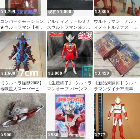
1,799
1,000
2,800
¥
現在 ¥
¥
コンバージモーション
アルティメットルミナ
ウルトラマン アルテ
★ウルトラマン【初代
スウルトラマンSP3 ウ
ィメットルミナス ウ
ウルトラマン（1973年
ルトラマンエース
ルトラセブン ルミナ
ver.）】
スユニット2個付き
1,600
1,080
3,499
¥
¥
¥
【ウルトラ怪獣2008】
【生産終了】 ウルトラ
【新品未開封】ウルト
地獄星人スーパーヒッ
マンオーブ バーンマイ
ラマンダイナ25周年記
ポリト星人 USED
ト ソフビ 500 廃盤 レ
念セット 3体×２個セッ
ア
ト ソフビ
900
980
777
¥
¥
¥