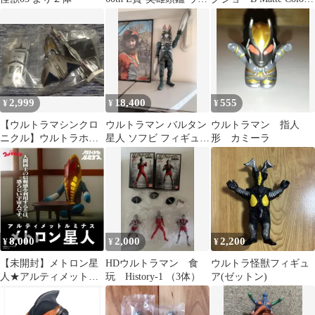
トラマンエース Z
ver. フィギュア
2,999
18,400
555
¥
¥
¥
【ウルトラマシンクロ
ウルトラマン バルタン
ウルトラマン 指人
ニクル】ウルトラホー
星人 ソフビ フィギュ
形 カミーラ
ク1号&ポインター 2
ア 63cm
種セット
8,000
2,000
2,200
¥
¥
¥
【未開封】メトロン星
HDウルトラマン 食
ウルトラ怪獣フィギュ
人★アルティメットル
玩 History-1 （3体）
ア(ゼットン)
ミナス プレミアム★プ
レミアムバンダイ