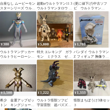
台座なし ムービーモン
超動αウルトラマン11 3
(更に値下げ)中古ソフ
スターシリーズ ウルト
ウルトラマンタロウ 新
ビ ウルトラマン
ラマン(シン・ウルトラ
品 バンダイ 食玩 フィ
USA ウルトラマンチ
マン)飛行ve
ギュア
ャック 14センチ
380
5,800
1,780
¥
¥
¥
ウルトラマンデッカー
特大 エレキング ガラ
バンダイ ウルトラマン
ウルトラヒーローシリ
モン ミクラス ゼッ
Z フィギュア 胸像ライ
ーズ ソフビ フィギュア
トン ソフビ 1983
ト ルームライト LED
円谷プロ
BANDAI
1,500
1,222
1,333
¥
¥
¥
希少 金運アップゼッ
ウルトラ怪獣ソフビ
怪獣まちぼうけ3体セッ
トン キングジョーゼ
宇宙雷獣 超パズズ
ト
ットン
BANDAI