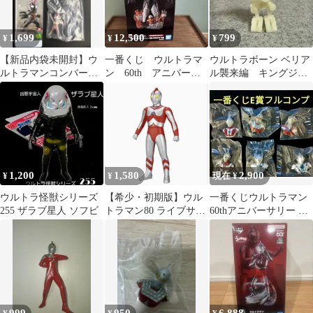
1,699
12,500
799
¥
¥
¥
【新品内袋未開封】ウ
一番くじ ウルトラマ
ウルトラボーン ベリア
ルトラマンコンバージ
ン 60th アニバーサ
ル襲来編 キングジョ
モーション3 ゼルガノ
リー ラストワン ゼ
ー 蓄光バージョン
イド&テラノイド
ットン
2013年製
1,200
1,580
2,900
¥
¥
現在 ¥
ウルトラ怪獣シリーズ
【希少・初期版】ウル
一番くじウルトラマン
255 ザラブ星人 ソフビ
トラマン80 ライブサイ
60thアニバーサリー E
ン付 未開封 絶版ソフビ
賞 英雄頭鑑 全6種セ
ット