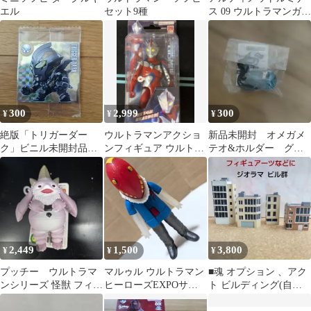
エル
セット9種
ス 09 ウルトラマンガイ
ア v1
300
2,999
300
¥
¥
¥
絶版「トリガーダー
ウルトラマンアクショ
新品未開封 オメガメ
ク」ビニル未開封品
ンフィギュア ウルトラ
テオ&ホルダー グリ
ウルトラマンシールウ
マンコスモス コロナモ
ッタースターver.
エハースより
ード
2,449
1,500
3,800
¥
¥
¥
プッチー ウルトラマ
マルゥル ウルトラマン
■魂 オプション 、アク
ンシリーズ 怪獣 フィギ
ヒーローズEXPOサマ
ト ビルディング(自家
ュア
ーフェスティバル2021
塗装)