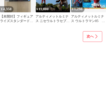
4,350
11,000
1,298
¥
¥
¥
【未開封】フィギュア
アルティメットルミナ
アルティメットルミナ
ライズスタンダード
ス ニセウルトラセブン
ス ウルトラマン05 ガ
ULTRAMAN SUIT A
＆アギラ セット 未開封
スタンク＋ルミナスユ
ニット × 2
次へ