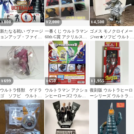
800
2,000
4,500
¥
¥
¥
新たなる戦い ヴァージ
一番くじ ウルトラマン
ゴメス モノクロイメー
ョンアップ・ファイト!
60th G賞 アクリルスタ
ジver★ソフビ ウルトラ
編 ウルトラマンテオ
ンド 8個セット
怪獣 ハイパーホビー誌
上限定 Q
699
650
1,955
¥
¥
¥
ウルトラ怪獣 ゲドラ
ウルトラマン アクショ
復刻版 ウルトラヒーロ
ゴ ソフビ ウルトラ
ンヒーローズ2 ウルト
ーシリーズ ウルトラマ
マンオメガ
ラマンゼット ガチャガ
ン 復刻版
チャ