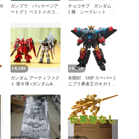
AR
ガンプラ パッケージア
チョコサプ ガンダム
ートグミ ベストメカコレ
2 種 シークレット ラ
クション ガンダム9枚
ストシューティング ハ
セット
ンマー
8,500
6,700
¥
¥
ガンダム アーティファク
未開封 SMP スーパーミ
ト 第６弾 νガンダム&サ
ニプラ勇者王ガオガイガ
ザビー
ー4 &プライヤーズ セ
ット