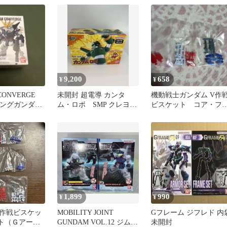
9,200
658
¥
¥
CONVERGE
未開封 超電導 カンタ
機動戦士ガンダム V作
ウイングガンダム
ム・ロボ SMP クレヨン
ビスケット コア・フ
しんちゃん 食玩 カンタ
イター(×2)&武器セット
ムロボ
1,899
990
¥
¥
作戦ビスケッ
MOBILITY JOINT
Gフレーム ジフレド 内
ット（Ｇアーマ
GUNDAM VOL.12 ジム・
未開封