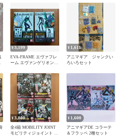
3,199
1,611
¥
¥
戦
EVA-FRAME エヴァフレ
アニマギア ジャンクい
ァ
ーム エヴァンゲリオン初
ろいろセット
号機 ナイトカラーVer
3,800
1,600
¥
¥
袋
全4箱 MOBILITY JOINT
アニマギアDE コラーテ
モビリティジョイント リ
＆フラッペ 2種セット