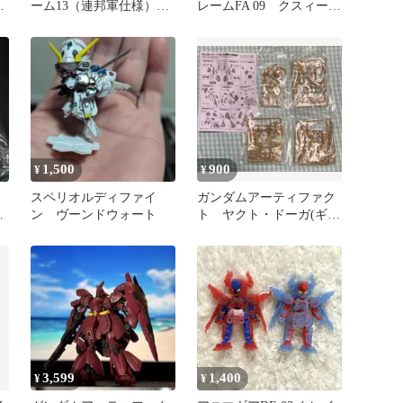
ッ
ーム13（連邦軍仕様）未
レームFA 09 クスィー
使用箱無し
ガンダム
1,500
900
¥
¥
スペリオルディファイ
ガンダムアーティファク
ラ
ン ヴーンドウォート
ト ヤクト・ドーガ(ギュ
ネイ専用機) ノーマルカ
ラー
3,599
1,400
¥
¥