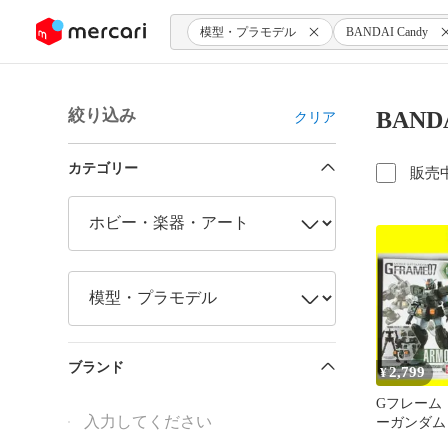
ンツにスキップ
模型・プラモデル
BANDAI Candy
絞り込み
BAN
クリア
カテゴリー
販売
ブランド
2,799
¥
Gフレーム
ーガンダム 