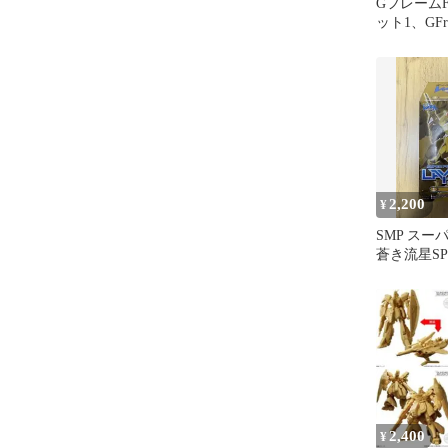
GフレームFA
ット1、GF
ド） セット
2,200
¥
SMP スー
蒼き流星S
ー ザカー
2,400
¥