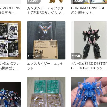
2,000
2,500
¥
¥
N MODELING
ガンダムアーティファク
GUNDAM CONVERGE
T 勇者王ガオガ
ト第5弾 ZZガンダム ノー
#29 4種セット
マル ペールオレンジ
316,318,319,321
17,500
750
¥
¥
ンダム Gフレ
エクスカイザー smp セ
ガンダムSEED DESTIN
 高機動型ザクII
ット
GFLEX G-FLEX ジンハ
仕様
イマニューバ