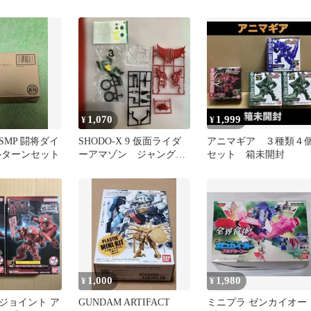
スナイパーⅡ
1,070
1,999
¥
¥
SMP 闘将ダイ
SHODO-X 9 仮面ライダ
アニマギア ３種類４
ルターンセット
ーアマゾン ジャングラ
セット 箱未開封
ーサイドAのみ
1,000
1,980
¥
¥
ジョイント ア
GUNDAM ARTIFACT
ミニプラ ゼンカイオー