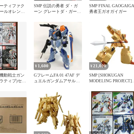
ーティファク
SMP 伝説の勇者 ダ・ガ
SMP FINAL GAOGAIG
ペールオレンジ
ーン グレートダ・ガーン
勇者王ガオガイガー
GX
1,600
21,000
¥
¥
 機動戦士ガン
GフレームFA 01 47AF デ
SMP [SHOKUGAN
ナラティブ)セッ
ュエルガンダムアサルト
MODELING PROJECT]
シュラウド 可動フレーム
レオンカイザー