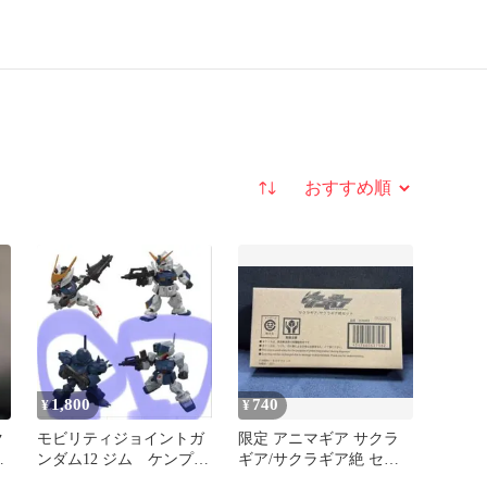
並び替え
1,800
740
¥
¥
ク
モビリティジョイントガ
限定 アニマギア サクラ
ッ
ンダム12 ジム ケンプフ
ギア/サクラギア絶 セッ
ァー 2個セット
ト