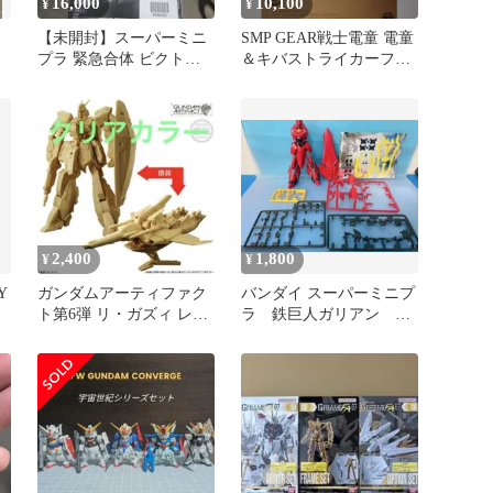
16,000
10,100
¥
¥
【未開封】スーパーミニ
SMP GEAR戦士電童 電童
プラ 緊急合体 ビクトリ
＆キバストライカーファ
ーロボ
イナルアタックセット 未
開封
2,400
1,800
¥
¥
Y
ガンダムアーティファク
バンダイ スーパーミニプ
ト第6弾 リ・ガズィ レア
ラ 鉄巨人ガリアン ジ
カラー
ャンク