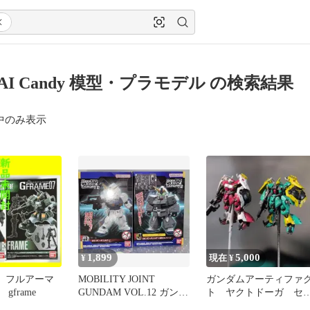
DAI Candy 模型・プラモデル の検索結果
中のみ表示
1,899
5,000
¥
現在 ¥
 フルアーマ
MOBILITY JOINT
ガンダムアーティファ
gframe
GUNDAM VOL.12 ガンダ
ト ヤクトドーガ セ
ムNT-1
ト売り