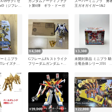
 09ザク1 セ
ガンダムアーティファク
スーパーミニプラ 勇
reD（ジフレ
ト第6弾 ギラ・ドーガ
王ガオガイガー1&2
2
4,500
3,300
¥
¥
パーミニプラ
GフレームFA ストライク
未開封新品 ミニプラ 騎
PTレイズナ
フリーダムガンダム +オ
士竜合体シリーズ01 
ル
プションパーツセット
シリュウオースリーナ
ツ
28,000
22,000
¥
¥