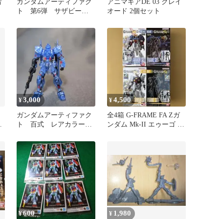
者
ガンダムアーティファク
アニマギアDE 03 クレイ
ト 第6弾 サザビー
オード 2個セット
塗装品 完成品
3,000
4,500
¥
¥
ガンダムアーティファク
全4箱 G-FRAME FA Zガ
キ
ト 百式 レアカラー
ンダム Mk-II エゥーゴ フ
イ
メカニカルコアメッキ風
レーム
600
1,980
¥
¥