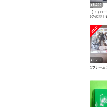
8,200
¥
【フォロー
10%OFF
レイズナー
ーVOL 3
1,750
¥
Gフレームf