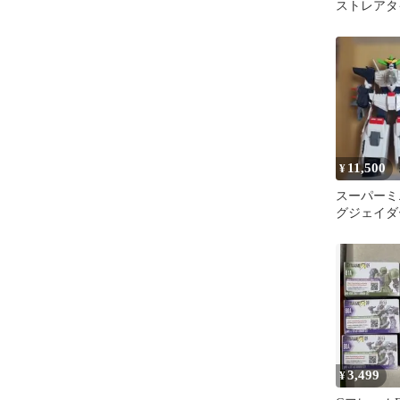
ストレアタ
ツ 内袋未
11,500
¥
スーパーミ
グジェイダ
3,499
¥