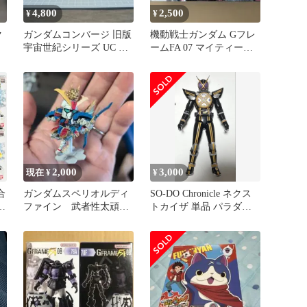
4,800
2,500
¥
¥
ク
ガンダムコンバージ 旧版
機動戦士ガンダム Gフレ
宇宙世紀シリーズ UC ガ
ームFA 07 マイティース
ンダムセット【中古】
トライクフリーダム
2,000
3,000
現在 ¥
¥
合
ガンダムスペリオルディ
SO-DO Chronicle ネクス
ー
ファイン 武者性太頑駄
トカイザ 単品 パラダイ
セ
無 麒麟児特装
ス・リゲインド