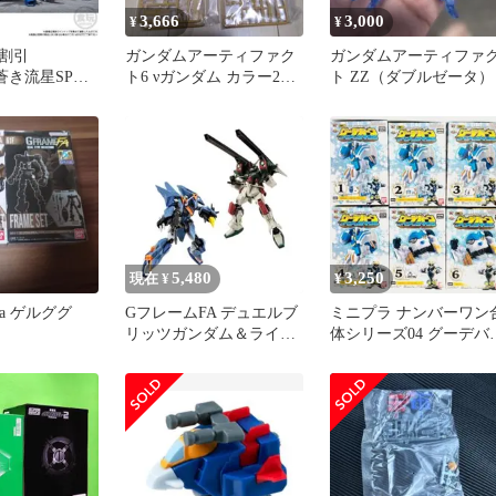
3,666
3,000
¥
¥
割引
ガンダムアーティファク
ガンダムアーティファ
】蒼き流星SPT
ト6 νガンダム カラー2種
ト ZZ（ダブルゼータ）
SMPレイズナ
セット
5,480
3,250
現在 ¥
¥
a ゲルググ
GフレームFA デュエルブ
ミニプラ ナンバーワン
リッツガンダム＆ライト
体シリーズ04 グーデバ
ニングバスターガンダム
ン＆ベアックマ50 全種
【新品】
ット