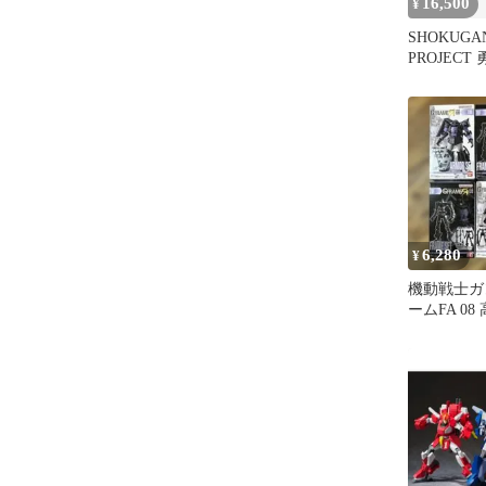
16,500
¥
SHOKUGA
PROJEC
イガー
6,280
¥
機動戦士ガ
ームFA 08
黒い三連星