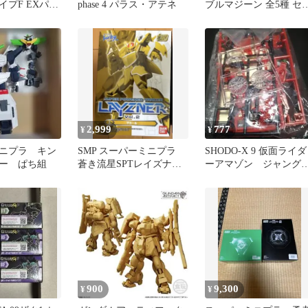
イプF EXパー
phase 4 パラス・アテネ
ブルマジーン 全5種 セ
開封
ト 全界合体シリーズ 02
2,999
777
¥
¥
ニプラ キン
SMP スーパーミニプラ
SHODO-X 9 仮面ライダ
ー ぱち組
蒼き流星SPTレイズナ
ーアマゾン ジャング
ー ザカール
ーサイドA
900
9,300
¥
¥