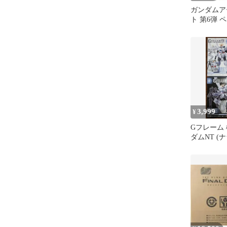
ガンダムア
ト 第6弾 
3種セット
3,999
¥
Gフレーム
ダムNT (
ト