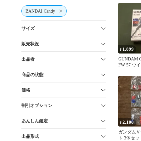
BANDAI Candy
サイズ
販売状況
1,899
¥
GUNDAM 
出品者
FW 57 
ゼロ
商品の状態
価格
割引オプション
あんしん鑑定
2,100
¥
ガンダムＶ
出品形式
ト 3体セ