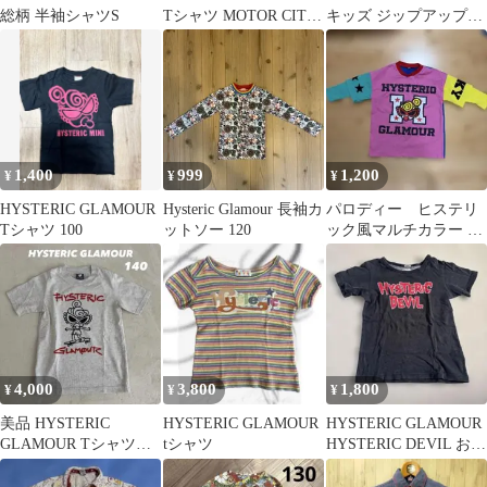
総柄 半袖シャツS
Tシャツ MOTOR CITY
キッズ ジップアップパ
BABY
ーカー
1,400
999
1,200
¥
¥
¥
HYSTERIC GLAMOUR
Hysteric Glamour 長袖カ
パロディー ヒステリ
Tシャツ 100
ットソー 120
ック風マルチカラー T
シャツ
4,000
3,800
1,800
¥
¥
¥
美品 HYSTERIC
HYSTERIC GLAMOUR
HYSTERIC GLAMOUR
GLAMOUR Tシャツ
tシャツ
HYSTERIC DEVIL お値
140cm
下げ可能