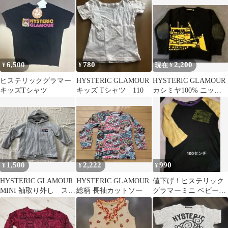
6,500
780
2,200
¥
¥
現在 ¥
ヒステリックグラマー
HYSTERIC GLAMOUR
HYSTERIC GLAMOUR
キッズTシャツ
キッズ Tシャツ 110
カシミヤ100% ニット
120
1,500
2,222
990
¥
¥
¥
HYSTERIC GLAMOUR
HYSTERIC GLAMOUR
値下げ！ヒステリック
MINI 袖取り外し スト
総柄 長袖カットソー
グラマーミニ ベビー
ライプ パーカー
服 ヒステリ 100セン
チ