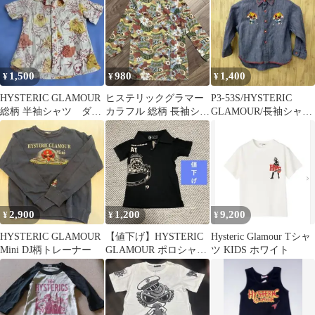
1,500
980
1,400
¥
¥
¥
HYSTERIC GLAMOUR
ヒステリックグラマー
P3-53S/HYSTERIC
総柄 半袖シャツ ダブ
カラフル 総柄 長袖シャ
GLAMOUR/長袖シャ
ルガーゼ
ツ チュニック 130cm
ツ/100サイズ/ブルー
2,900
1,200
9,200
¥
¥
¥
HYSTERIC GLAMOUR
【値下げ】HYSTERIC
Hysteric Glamour Tシャ
Mini DJ柄トレーナー
GLAMOUR ポロシャツ
ツ KIDS ホワイト
100