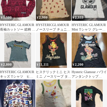
1,500
2,999
2,333
¥
¥
¥
HYSTERIC GLAMOUR
HYSTERICGLAMOUR
HYSTERIC GLAMOUR
長袖カットソー 総柄 レ
ノースリーブ チュニッ
Mini Tシャツ グレー
ッド 100サイズ
ク 110
110
2,800
11,111
2,200
¥
¥
¥
HYSTERIC GLAMOUR
ヒステリックミニ ヒス
Hysteric Glamour ハワイ
キッズ Tシャツ ヒス
ミニ ノースリーブ タン
アンタンクトップ
ガール
クトップ ブラック ヒョ
100cm
ウ柄