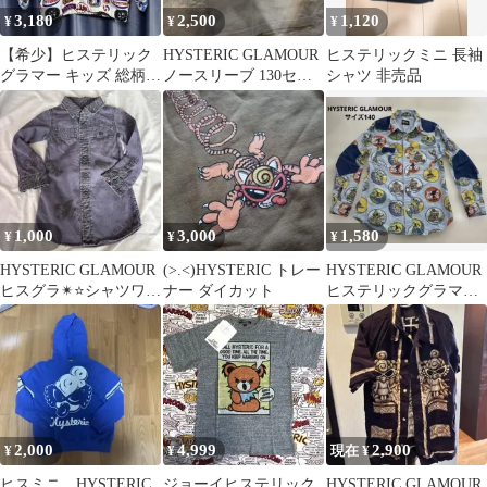
3,180
2,500
1,120
¥
¥
¥
【希少】ヒステリック
HYSTERIC GLAMOUR
ヒステリックミニ 長袖
グラマー キッズ 総柄
ノースリーブ 130セン
シャツ 非売品
フリース ハーフジップ
チ
120サイズ
1,000
3,000
1,580
¥
¥
¥
HYSTERIC GLAMOUR
(>.<)HYSTERIC トレー
HYSTERIC GLAMOUR
ヒスグラ✴︎⭐️シャツワン
ナー ダイカット
ヒステリックグラマー
ピース 約100センチ
長袖シャツサイズ140
2,000
4,999
2,900
¥
¥
現在 ¥
ヒスミニ HYSTERIC
ジョーイヒステリック
HYSTERIC GLAMOUR