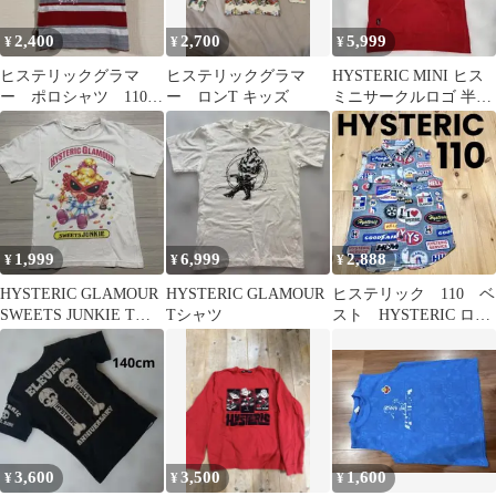
2,400
2,700
5,999
¥
¥
¥
ヒステリックグラマ
ヒステリックグラマ
HYSTERIC MINI ヒス
ー ポロシャツ 110サ
ー ロンT キッズ
ミニサークルロゴ 半袖
イズ ボーダー
パーカー
1,999
6,999
2,888
¥
¥
¥
HYSTERIC GLAMOUR
HYSTERIC GLAMOUR
ヒステリック 110 ベ
SWEETS JUNKIE Tシ
Tシャツ
スト HYSTERIC ロゴ
ャツ
プリント グレー シャ
ツ
3,600
3,500
1,600
¥
¥
¥