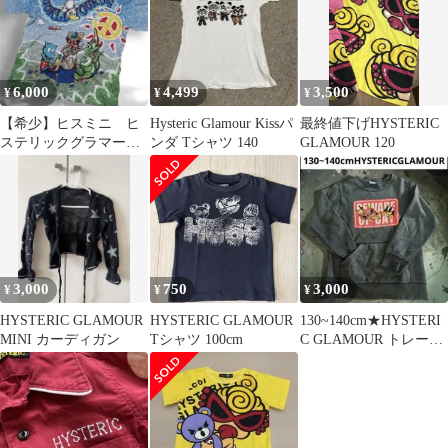
6,000
4,499
3,500
¥
¥
¥
【希少】ヒスミニ ヒ
Hysteric Glamour Kissパ
最終値下げHYSTERIC
ステリックグラマー
ンダ Tシャツ 140
GLAMOUR 120
キッズ Tシャツ 110
両面総柄 綿
3,000
750
3,000
¥
¥
¥
HYSTERIC GLAMOUR
HYSTERIC GLAMOUR
130~140cm★HYSTERI
MINI カーディガン
Tシャツ 100cm
C GLAMOUR トレーナ
ー