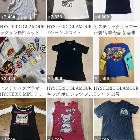
2,400
2,333
4,800
¥
¥
¥
HYSTERIC GLAMOUR
HYSTERIC GLAMOUR
ヒステリックグラマー
ラグラン長袖カットソ
Tシャツ ホワイト
正規品 非売品 新品未使
ー
用タグ付き
3,333
1,800
1,500
¥
¥
¥
ヒステリックグラマー
HYSTERIC GLAMOUR
HYSTERIC GLAMOUR
HYSTERIC MINI デニ
キッズ ポロシャツ スカ
Tシャツ 11号
ムシャツ ヒスミニ 120
ル 130