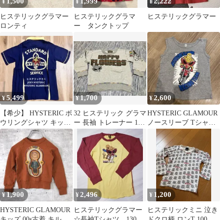
1,500
1,999
2,222
¥
¥
¥
ヒステリックグラマー
ヒステリックグラマ
ヒステリックグラマー
ロンティ
ー タンクトップ
5,499
1,700
2,600
¥
¥
¥
【希少】 HYSTERIC ボ
32 ヒステリック グラマ
HYSTERIC GLAMOUR
ウリングシャツ キッズ
ー 長袖 トレーナー 100
ノースリーブ Tシャツ
140 ヒステリックミニ
サイズ 子供服
Mサイズ
1,900
2,496
1,200
¥
¥
¥
HYSTERIC GLAMOUR
ヒステリックグラマー
ヒステリックミニ 泣き
キッズ 00s古着 キルテ
☆長袖Tシャツ 130サ
ドクロ柄 ロンT 100