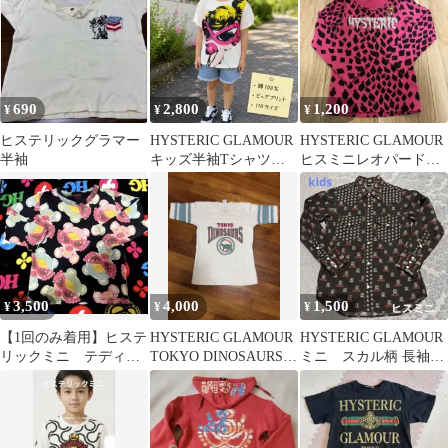
690
2,800
1,200
¥
¥
¥
ヒステリックグラマー
HYSTERIC GLAMOUR
HYSTERIC GLAMOUR
半袖
キッズ半袖Tシャツ
ヒスミニレオパード柄
110cm
長袖カットソー
3,500
4,000
1,500
¥
¥
¥
【1回のみ着用】ヒステ
HYSTERIC GLAMOUR
HYSTERIC GLAMOUR
リックミニ テディ総
TOKYO DINOSAURS T
ミニ スカル柄 長袖シ
柄 105cm
シャツ
ャツ kids