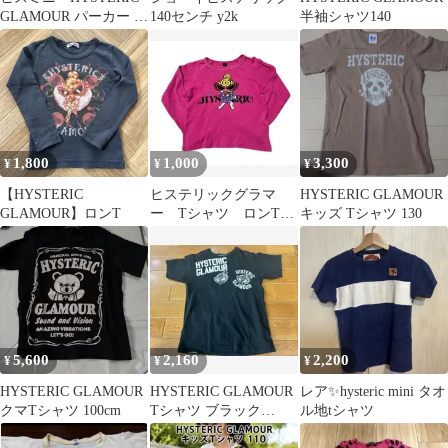
GLAMOUR パーカー ブ
140センチ y2k
半袖シャツ140
ルー 130
1,800
1,000
3,300
¥
¥
¥
【HYSTERIC
ヒステリックグラマ
HYSTERIC GLAMOUR
GLAMOUR】ロンT
ー Tシャツ ロンT
キッズ Tシャツ 130
110
5,600
2,160
2,200
¥
¥
¥
HYSTERIC GLAMOUR
HYSTERIC GLAMOUR
レア✨hysteric mini タオ
クマTシャツ 100cm
Tシャツ ブラック
ル地tシャツ
120cm