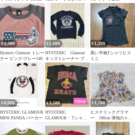
ツ 100cm
2,500
2,600
1,299
¥
¥
¥
Hysteric Glamour トレー
HYSTERIC Glamour
黒い半袖Tシャツヒス
ナー ピンク/グレー140
キッズトレーナー ブラ
ミニ
ック
8,000
3,500
1,780
¥
¥
¥
HYSTERIC GLAMOUR
HYSTERIC
ヒステリックグラマ
MINI PANDA パーカー
GLAMOUR・ Tシャツ
ー 100cm 薄地のトッ
・ビックシルエット・
プス 真夏に
ブラック