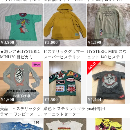
ィング スウェット
イズ 男の子 女の
子 キッズ
3,900
3,000
1,399
¥
¥
¥
★激レア★HYSTERIC
ヒステリックグラマー
HYSTERIC MINI スウ
MINI130 目ピカミニT
スーパーヒステリック
ェット 140 ヒステリッ
シャツ
子供服
ク グラマー
1,600
7,500
1,444
¥
¥
¥
美品 ヒステリックグ
緑色 ヒステリックグラ
yua様専用
ラマー ワンピース
マーニットセーター
130 cm グレー色