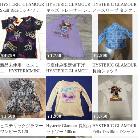
HYSTERIC GLAMOUR
HYSTERIC GLAMOUR
HYSTERIC GLAMOUR
Skull Ride Tシャツ
キッズ トレーナー レッ
ノースリーブ タンクト
140cm
ド
ップ ブルー
4,799
1,750
2,500
¥
¥
¥
新品未使用 ヒスミ
♡夏休み限定値下げ
HYSTERIC GLAMOUR
ニ HYSTERICMINI
HYSTERIC GLAMOUR
長袖シャツ S
100cm 総柄 Tシャツ
キャミソール タンクト
ップ♡
1,500
1,980
3,750
¥
¥
¥
ヒステリックグラマー
Hysteric Glamour 長袖カ
HYSTERIC GLAMOUR
ワンピース120
ットソー 100cm
Felix Devilkin Tシャツ