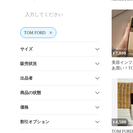
RADIANCE
TOM FORD
サイズ
7,800
¥
美容インフ
販売状況
あ買い！TO
ファンデー
出品者
商品の状態
価格
割引オプション
4,500
¥
TOM FORD S