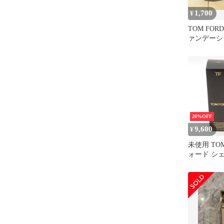
1,700
¥
TOM FO
ァンデーシ
み ブラウ
20%OFF
9,600
¥
未使用 TO
ォード シ
イルミネイ
ィアンス 
ンデーション 
ーン BM114