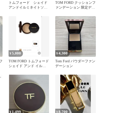
トムフォード シェイド
TOM FORD クッションフ
アンドイルミネイトソフ
ァンデーション 限定デザ
トラディアンス ファンデ
イン
ーション
5,000
4,300
¥
¥
フ
TOM FORD トムフォード
Tom Ford パウダーファン
シェイド アンド イルミ
デーション
ネイト ファンデーション
1,499
8,700
¥
¥