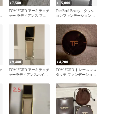
7,580
15,000
¥
¥
TOM FORD アーキテクチ
TomFord Beauty、クッシ
ラ
ャー ラディアンス ファ
ョンファンデーション、
ンデーション 3.0C
リップカラー
9,480
4,200
¥
¥
ァ
TOM FORD アーキテクチ
TOM FORD トレースレス
ト
ャーラディアンスハイド
タッチ ファンデーション
レーティングファンデー
リネン
ション