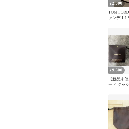
2,500
¥
TOM FO
ァンデ 1.1 W
9,500
¥
【新品未使
ード クッ
ーション SP