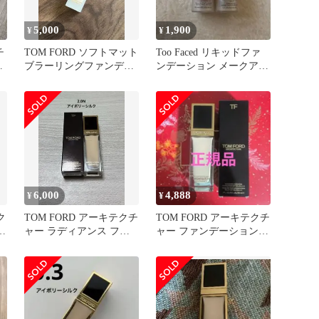
5,000
1,900
¥
¥
チ
TOM FORD ソフトマット
Too Faced リキッドファ
ド
ブラーリングファンデー
ンデーション メークアッ
ー
ション 00パール
プベースセット
6,000
4,888
¥
¥
ク
TOM FORD アーキテクチ
TOM FORD アーキテクチ
イ
ャー ラディアンス ファ
ャー ファンデーション
デ
ンデーション 2.0N
2.0N