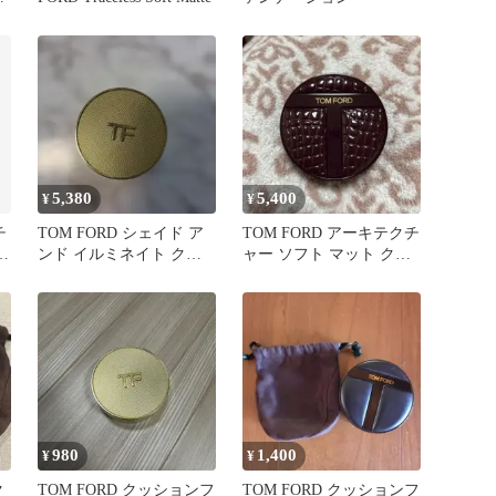
ル
5,380
5,400
¥
¥
チ
TOM FORD シェイド ア
TOM FORD アーキテクチ
グ
ンド イルミネイト クッ
ャー ソフト マット クッ
ション 0.4ローズ
ション
980
1,400
¥
¥
ク
TOM FORD クッションフ
TOM FORD クッションフ