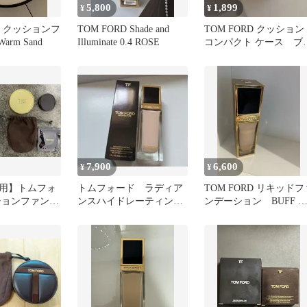
5,800
1,899
¥
¥
RD クッションフ
TOM FORD Shade and
TOM FORD クッション
arm Sand
Illuminate 0.4 ROSE
コンパクト ケース ブ
ウン ゴールド
7,900
6,600
¥
¥
用】トムフォ
トムフォード ラディア
TOM FORD リキッドフ
ションファンデ
ンスハイドレーティング
ンデーション BUFF 
F45
ファンデーション3.0C
ムフォ 美容