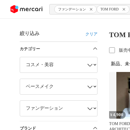
ンツにスキップ
ファンデーション
TOM FORD
絞り込み
TOM
クリア
カテゴリー
販売
新品、未
4,900
¥
TOM FORD
ブランド
ARCHITEC