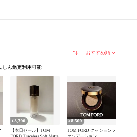
並び替え
んしん鑑定利用可能
3,300
8,500
¥
¥
マ
【本日セール】TOM
TOM FORD クッションフ
ン
FORD Traceless Soft Matte
ァンデーション