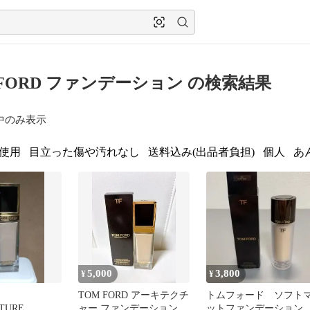
 FORD ファンデーション の検索結果
中のみ表示
使用
目立った傷や汚れなし
送料込み(出品者負担)
個人
あ
5,000
3,800
¥
¥
TOM FORD アーキテクチ
トムフォード ソフト
TURE
ャー ファンデーション
ットファンデーショ