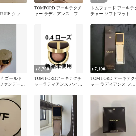
TOMFORD アーキテクチ
トムフォード アーキテ
CTURE クッシ
ャー ラディアンス ファ
チャー ソフトマット ブ
デーション
ンデーション 5.5W 新
ラーリング ファンデー
品
ョン
8,700
7,100
¥
¥
ド ゴールド
TOM FORDアーキテクチ
TOM FORD アーキテク
ファンデーシ
ャーラディアンス ハイド
ャー ラディアンス ファ
レーティング 0.4 ローズ
ンデーション 1.5C