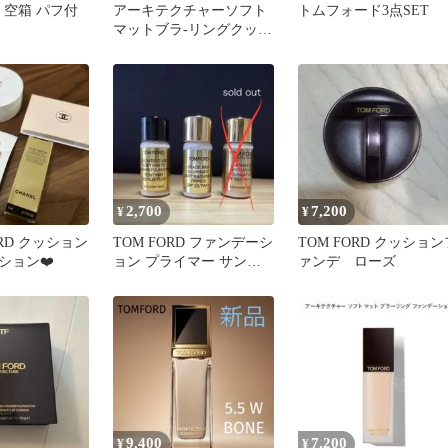
D 空箱 パフ付
アーキテクチャーソフト
トムフォード3点SET
マットブラ-リングクッシ
ョンファンデーション
2,700
7,200
¥
¥
ORD クッション
TOM FORD ファンデーシ
TOM FORD クッション
ション❤️
ョン プライマー サンプ
ァンデ ローズ
ル 2点セット
9,400
7,200
¥
¥