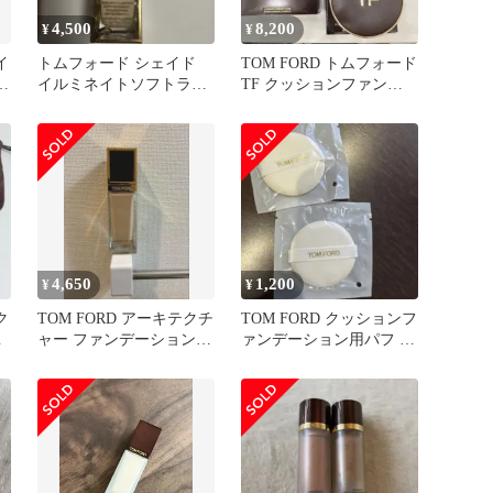
4,500
8,200
¥
¥
イ
トムフォード シェイド
TOM FORD トムフォード
フ
イルミネイトソフトラデ
TF クッションファンデ
ィアンス
ーション SPF45
4,650
1,200
¥
¥
ク
TOM FORD アーキテクチ
TOM FORD クッションフ
ブ
ャー ファンデーション
ァンデーション用パフ 2
4.5N
個セット