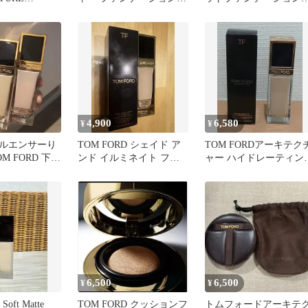
 SPF50+
2.0N
30ml 0.3アイボリーシ
ク
4,900
6,580
¥
¥
ルエンサーり
TOM FORD シェイド ア
TOM FORDアーキテク
M FORD 下地
ンド イルミネイト ファ
ャー ハイドレーティン
ションセット
ンデーション 2.0
ファンデーション 6.0W
6,500
6,500
¥
¥
oft Matte
TOM FORD クッションフ
トムフォードアーキテ