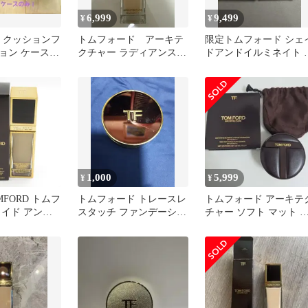
6,999
9,499
¥
¥
RD クッションフ
トムフォード アーキテ
限定トムフォード シェ
ョン ケースの
クチャー ラディアンス
ドアンドイルミネイト 
ン ポーチ付き
ファンデーション 1.5C
ァンデーション+ケース
バニラ
1,000
5,999
¥
¥
MFORD トムフ
トムフォード トレースレ
トムフォード アーキテ
ェイド アンド
スタッチ ファンデーショ
チャー ソフト マット 
ト ソフトラデ
ン サテンマット 残81g
ラーリング クッション
リキッド ファ
パール
30ml 1.4 ボ
95O