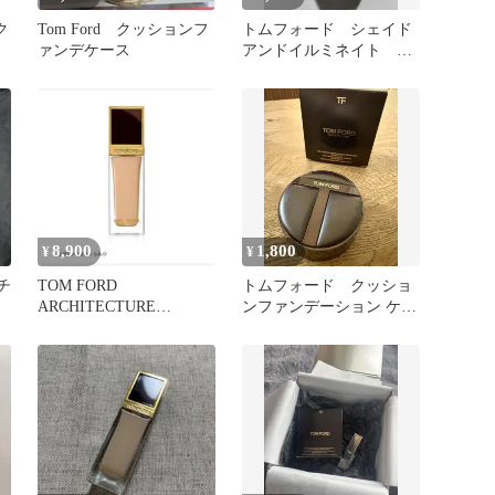
ク
Tom Ford クッションフ
トムフォード シェイド
ァンデケース
アンドイルミネイト フ
シ
ァンデーション 4.0 フ
ォーン
8,900
1,800
¥
¥
チ
TOM FORD
トムフォード クッショ
ARCHITECTURE
ンファンデーション ケー
RADIANCE
ス