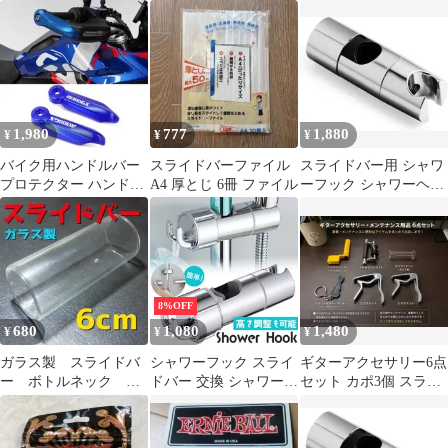
マー Tバー 引っ張り工
バー対応 穴開け不要 取
器製
具
り付け簡単
1,980
777
1,880
¥
¥
¥
バイク用ハンドルバー
スライドバーファイル
スライドバー用 シャワ
プロテクター ハンドガ
A4 厚とじ 6冊 ファイル
ーフック シャワーヘッ
ード スライド
ドホルダー 交換用
8%OFF
680
1,080
1,480
¥
¥
¥
ガラス製 スライドバ
シャワーフック スライ
ギターアクセサリー6点
ー ボトルネック ア
ドバー 交換 シャワーラ
セット カポ3個 スライ
コースティックギタ
ック シャワーホルダー
ドバー付
ー アコギ エレキ
シャワーヘッド フック
棒 ポール 角度調節 高