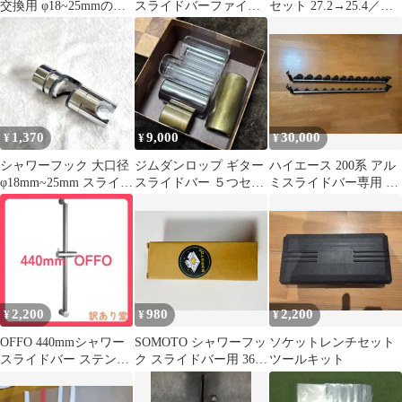
交換用 φ18~25mmのス
スライドバーファイル
セット 27.2→25.4／
ライドバーに対応
10P 赤×2パック
28.6→25.4 調整シム付
1,370
9,000
30,000
¥
¥
¥
シャワーフック 大口径
ジムダンロップ ギター
ハイエース 200系 アル
φ18mm~25mm スライド
スライドバー ５つセッ
ミスライドバー専用 ロ
バー対応
ト JIM DUNLOP
ッドホルダー
2,200
980
2,200
¥
¥
¥
OFFO 440mmシャワー
SOMOTO シャワーフッ
ソケットレンチセット
スライドバー ステンレ
ク スライドバー用 360°
ツールキット
ス製 調整可能
角度調整 φ16〜25mm対
応