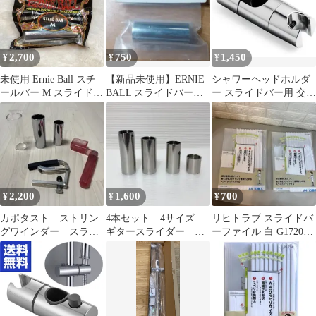
さ調節 シャワーハンガ
ー お風呂 収納 付け替
え 後付け シルバー 簡
単 工事不要 穴開け不要
2,700
750
1,450
¥
¥
¥
修理 シャワー掛け 引っ
掛け
未使用 Ernie Ball スチ
【新品未使用】ERNIE
シャワーヘッドホルダ
ールバー M スライドバ
BALL スライドバー
ー スライドバー用 交換
ー
4235
パーツ
2,200
1,600
700
¥
¥
¥
カポタスト ストリン
4本セット 4サイズ
リヒトラブ スライドバ
グワインダー スライ
ギタースライダー エ
ーファイル 白 G1720-0
ドバー（ボトルネッ
レキギター用 ギター
（10冊を2パック）
ク）
スライド