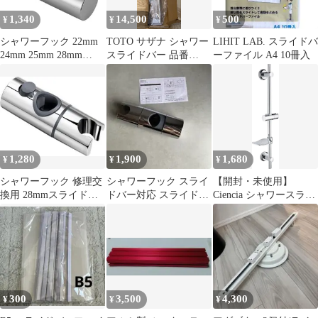
1,340
14,500
500
¥
¥
¥
シャワーフック 22mm
TOTO サザナ シャワー
LIHIT LAB. スライドバ
24mm 25mm 28mm
スライドバー 品番
ーファイル A4 10冊入
30mm 32mm 交換 修理
EKK50121 ホースフッ
昇降 スライドバー 交換
ク付
方法 シャワーホルダー
互換 角度調整 360度 回
転 30日保証
1,280
1,900
1,680
¥
¥
¥
シャワーフック 修理交
シャワーフック スライ
【開封・未使用】
換用 28mmスライドバ
ドバー対応 スライドバ
Ciencia シャワースライ
ーに対応 (28mm)
ー用シャワーフック
ドバー ステンレス
BC4044
300
3,500
4,300
¥
¥
¥