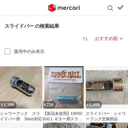
スライドバー の検索結果
並び替え
販売中のみ表示
1,500
750
1,400
¥
¥
¥
シャワーフック スラ
【新品未使用】ERNIE
スライドバー シャワ
イドバー用 30mm対応
BALL ギター用スライ
ーフック交換部品
ドバー 小指用