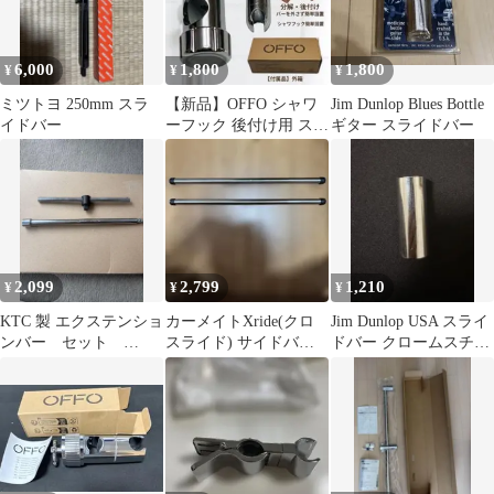
6,000
1,800
1,800
¥
¥
¥
ミツトヨ 250mm スラ
【新品】OFFO シャワ
Jim Dunlop Blues Bottle
イドバー
ーフック 後付け用 スラ
ギター スライドバー
イドバー対応 30-32mm
2,099
2,799
1,210
¥
¥
¥
KTC 製 エクステンショ
カーメイトXride(クロ
Jim Dunlop USA スライ
ンバー セット
スライド) サイドバー
ドバー クロームスチー
BANZAI スライドヘッ
L650 NS123 バーのみ
ル 280CS ギター
ドハンドル