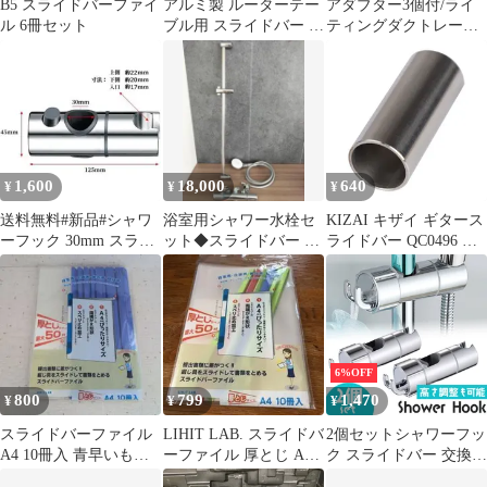
B5 スライドバーファイ
アルミ製 ルーターテー
アダブター3個付/ライ
ル 6冊セット
ブル用 スライドバー 治
ティングダクトレール_
具
スライドシーリングバ
ー
1,600
18,000
640
¥
¥
¥
送料無料#新品#シャワ
浴室用シャワー水栓セ
KIZAI キザイ ギタース
ーフック 30mm スライ
ット◆スライドバー ◆
ライドバー QC0496 ス
ドバー 交換 修理 スラ
浴室用具◆KVK◆Z-
テンレス 銀色
イドバー
2607JK4
60*25*22*2mm コント
ロールの自由 表現力が
豊か
6%OFF
800
799
1,470
¥
¥
¥
スライドバーファイル
LIHIT LAB. スライドバ
2個セットシャワーフッ
A4 10冊入 青早いもの
ーファイル 厚とじ A4 6
ク スライドバー 交換
勝ち！
冊入
シャワーラック シャワ