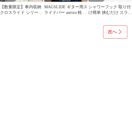
【数量限定】車内収納
MAGSLIDE ギター用ス
シャワーフック 取り付
クロスライド シリーズ
ライドバー aurora 軽
け簡単 挟むだけ スライ
カーメイト(CARMATE)
量！
ドバー対応 高さ調節可
サイドバー 軽自動車 コ
能 ゴム製保
ンパクトカー 用 左右セ
次へ
ット NS123