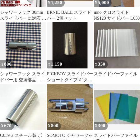
1,180
1,250
5,000
¥
¥
¥
シャワーフック 30mm
ERNIE BALL スライド
inno クロスライド
スライドバー に対応 シ
バー 2個セット
NS123 サイドバー L650
ャワーホルダー スライ
ド 交換用 直径 360度
角度調整 スライド式シ
ャワーヘッドホルダー
シャワー フック 交換
800
1,150
350
¥
¥
¥
シャワーフック スライ
PICKBOY スライドバー
スライドバーファイル
ドバー用 交換部品
ショートタイプ ギター
32mm
用【美品】
670
800
300
¥
¥
¥
G059-2 スチール製 ボ
SOMOTO シャワーフッ
スライドバーファイル