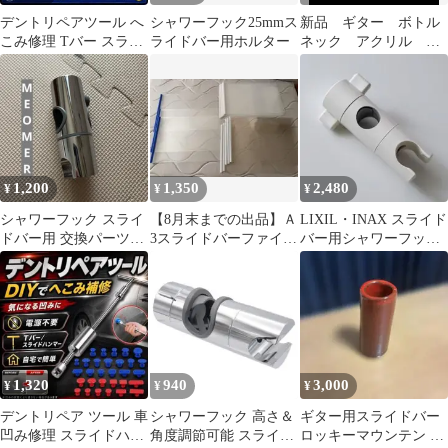
デントリペアツール へ
シャワーフック25mmス
新品 ギター ボトル
こみ修理 Tバー スライ
ライドバー用ホルター
ネック アクリル ス
ド ハンマー へこみ 凹
ライドバー 内径
み直し B
21mm スライドギタ
ー クリア
1,200
1,350
2,480
¥
¥
¥
シャワーフック スライ
【8月末までの出品】Ａ
LIXIL・INAX スライド
ドバー用 交換パーツ
3スライドバーファイ
バー用シャワーフック
おしゃれ 送料無料
ル 12冊
A-3682
1,320
940
3,000
¥
¥
¥
デントリペア ツール 車
シャワーフック 高さ＆
ギター用スライドバー
凹み修理 スライドハン
角度調節可能 スライド
ロッキーマウンテン 陶