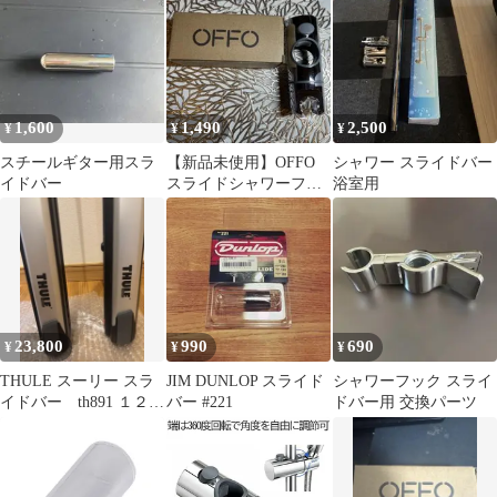
1,600
1,490
2,500
¥
¥
¥
スチールギター用スラ
【新品未使用】OFFO
シャワー スライドバー
イドバー
スライドシャワーフッ
浴室用
ク 32mmスライドバー
対応 後付可
23,800
990
690
¥
¥
¥
THULE スーリー スラ
JIM DUNLOP スライド
シャワーフック スライ
イドバー th891 １２７
バー #221
ドバー用 交換パーツ
センチ