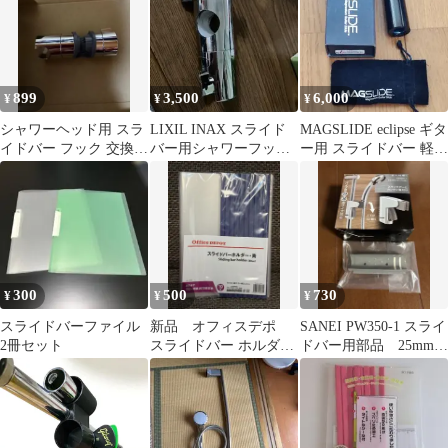
899
3,500
6,000
¥
¥
¥
シャワーヘッド用 スラ
LIXIL INAX スライド
MAGSLIDE eclipse ギタ
イドバー フック 交換パ
バー用シャワーフック
ー用 スライドバー 軽
ーツ
A-3682/NC
量！
300
500
730
¥
¥
¥
スライドバーファイル
新品 オフィスデポ
SANEI PW350-1 スライ
2冊セット
スライドバー ホルダー
ドバー用部品 25mm用
青 A4 10冊入り ファ
ブッシュBブッシュゴ
イル
ム