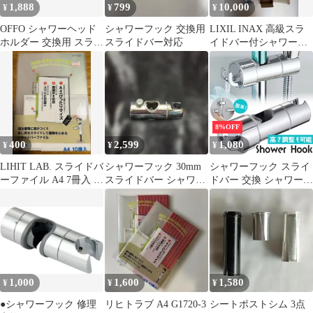
1,888
799
10,000
¥
¥
¥
OFFO シャワーヘッド
シャワーフック 交換用
LIXIL INAX 高級スラ
ホルダー 交換用 スライ
スライドバー対応
イドバー付シャワーフ
ドバー対応
ックBF-FB27（800）
8%OFF
400
2,599
1,080
¥
¥
¥
LIHIT LAB. スライドバ
シャワーフック 30mm
シャワーフック スライ
ーファイル A4 7冊入 黄
スライドバー シャワー
ドバー 交換 シャワーラ
緑
ホルダー
ック シャワーホルダー
シャワーヘッド フック
棒 ポール 角度調節 高
さ調節 シャワーハンガ
ー お風呂 収納 付け替
え 後付け シルバー 簡
単 工事不要 穴開け不要
1,000
1,600
1,580
¥
¥
¥
修理 シャワー掛け 引っ
掛け
●シャワーフック 修理
リヒトラブ A4 G1720-3
シートポストシム 3点