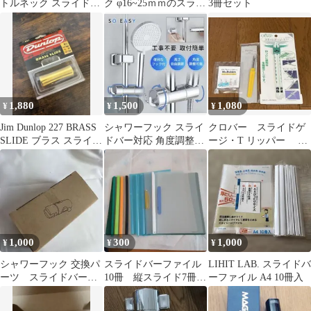
トルネック スライドバ
ク φ16~25ｍｍのスライ
3冊セット
ー ミドル
ドバーに対応
1,880
1,500
1,080
¥
¥
¥
Jim Dunlop 227 BRASS
シャワーフック スライ
クロバー スライドゲ
SLIDE ブラス スライド
ドバー対応 角度調整可
ージ・T リッパー お
バー
能
まけミスターボビン
1,000
300
1,000
¥
¥
¥
シャワーフック 交換パ
スライドバーファイル
LIHIT LAB. スライドバ
ーツ スライドバー対
10冊 縦スライド7冊横
ーファイル A4 10冊入
応
スライド3冊