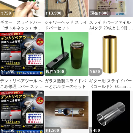
750
13,990
800
¥
¥
現在 ¥
ギター スライドバー
シャワーヘッド スライ
スライドバーファイル
（ボトルネック）ホル
ドバーセット
A4タテ 20枚とじ 9冊 赤
ダー ※マイクスタン
リヒトラブ G1720…
ド取付け用
1,350
300
650
¥
現在 ¥
¥
デントリペアツール へ
ガラス瓶製スライドバ
ギター用 スライドバー
こみ修理 Tバー スライ
ーとホルダーのセット
《ゴールド》 60mm ス
ド ハンマー へこみ 凹
テンレス ギタースライ
み直し B
ドバー エレキギター ボ
トルネック奏法[定形外
郵便、送料無料]mer002
1,350
1,500
480
¥
¥
¥