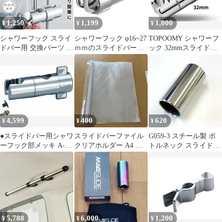
1,250
1,199
1,000
¥
¥
¥
シャワーフック スライ
シャワーフック φ16~27
TOPOOMY シャワーフ
ドバー用 交換パーツ シ
ｍｍのスライドバーに
ック 32mmスライドバ
ャワーヘッドホルダー
対応 修理交換用 360度
ー対応 修理交換用
固定
回転
4,599
400
620
¥
¥
¥
●スライドバー用シャワ
スライドバーファイル
G059-3 スチール製 ボ
ーフック部メッキ A-
クリアホルダー A4 ホ
トルネック スライドバ
3682NC 径24ｍｍスラ
ワイト
ー ショート
イドバー
5,788
6,000
1,200
¥
¥
¥