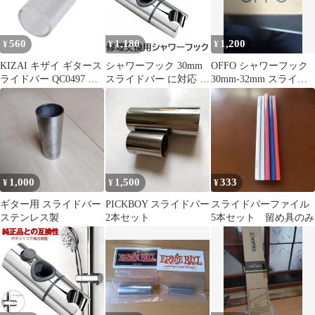
560
1,180
1,200
¥
¥
¥
KIZAI キザイ ギタース
シャワーフック 30mm
OFFO シャワーフック
ライドバー QC0497 ガ
スライドバー に対応 シ
30mm-32mm スライド
ラス 51*25.2*21*2.1mm
ャワーホルダー スライ
バー対応
コントロールの自由 表
ド 交換用 直径 360度
現力が豊か
角度調整 スライド式シ
ャワーヘッドホルダー
シャワー フック 交換
角度 修理交換用 互換
汎用 SYAWAFOOK-30
1,000
1,500
333
¥
¥
¥
ギター用 スライドバー
PICKBOY スライドバー
スライドバーファイル
ステンレス製
2本セット
5本セット 留め具のみ