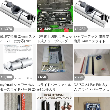
ーホルダー シャワーヘ
ッド フック 棒 ポール
角度調節 高さ調節 シャ
ワーハンガー お風呂 収
納 付け替え 後付け シ
ルバー 簡単 工事不要
1,378
21,800
1,250
¥
¥
¥
穴開け不要 修理 シャワ
ー掛け 引っ掛け
修理交換用 20ｍｍスラ
【中古】BBK ラチェッ
シャワーフック 修理交
イドバーに対応(20mm)
ト式チューブベンダー
換用 24ｍｍスライドバ
シャワーフック
スライド式シューバー
ーに対応（24mm）
タイプ RB-147W【電材
館越谷店】
1,300
650
550
¥
¥
¥
mythtrail シャワーホル
スライドバーファイル
DAISO A4 Bar File 5枚
ダースライドバー16-26
A4 10冊入り
入 スライドバーファイ
ル