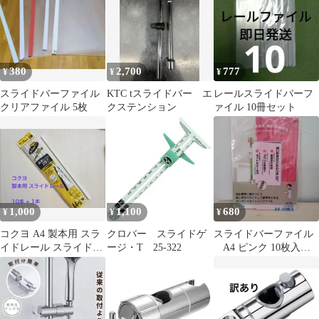
380
2,700
777
¥
¥
¥
スライドバーファイル
KTC tスライドバー エ
レールスライドバーフ
クリアファイル 5枚
クステンション
ァイル 10冊セット
1,000
1,100
680
¥
¥
¥
コクヨ A4 製本用 スラ
クロバー スライドゲ
スライドバーファイル
イドレール スライドバ
ージ・T 25-322
A4 ピンク 10枚入
ー 雑誌 ファイリング
未使用