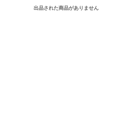
出品された商品がありません