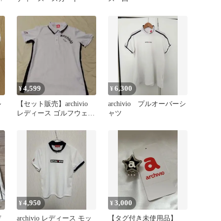
4,599
6,300
¥
¥
ル
【セット販売】archivio
archivio プルオーバーシ
レディース ゴルフウェア
ャツ
ポロシャツ38＆ソックス
4,950
3,000
¥
¥
デ
archivio レディース モッ
【タグ付き未使用品】