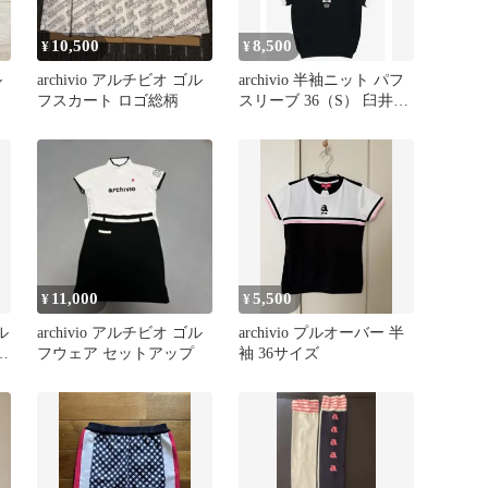
10,500
8,500
¥
¥
ル
archivio アルチビオ ゴル
archivio 半袖ニット パフ
フスカート ロゴ総柄
スリーブ 36（S） 臼井麗
香プロ BLK
11,000
5,500
¥
¥
ル
archivio アルチビオ ゴル
archivio プルオーバー 半
ピ
フウェア セットアップ
袖 36サイズ