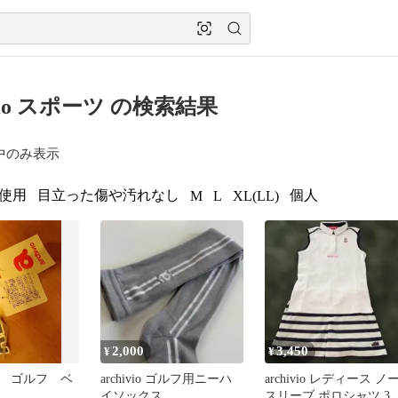
ivio スポーツ の検索結果
中のみ表示
使用
目立った傷や汚れなし
個人
M
L
XL(LL)
2,000
3,450
¥
¥
 ゴルフ ベ
archivio ゴルフ用ニーハ
archivio レディース ノ
イソックス
スリーブ ポロシャツ 38