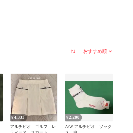
並び替え
4,333
2,200
¥
¥
ー
アルチビオ ゴルフ レ
A/W アルチビオ ソック
ディース スカート
ス 白