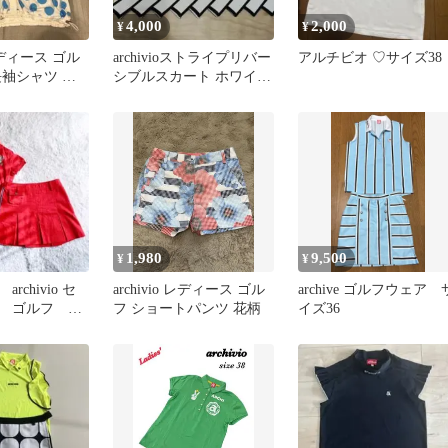
4,000
2,000
¥
¥
 レディース ゴル
archivioストライプリバー
アルチビオ ♡サイズ38
長袖シャツ ド
シブルスカート ホワイ
ト/ブラック
1,980
9,500
¥
¥
rchivio セ
archivio レディース ゴル
archive ゴルフウェア 
 ゴルフ ス
フ ショートパンツ 花柄
イズ36
袖 ストーン