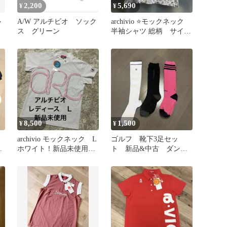
2,200
5,690
¥
¥
ル
A/W アルチビオ ソック
archivio ⭐️モックネック
ス グリーン
半袖シャツ 総柄 サイズ
38. 値下げ❗️
8,500
1,500
¥
¥
archivio モックネック L
ゴルフ 靴下3足セッ
ク
ホワイト！新品未使用
ト 新品&中古 ダンス
おしゃれ男子にも
ウィズドラゴ アルチビ
オ