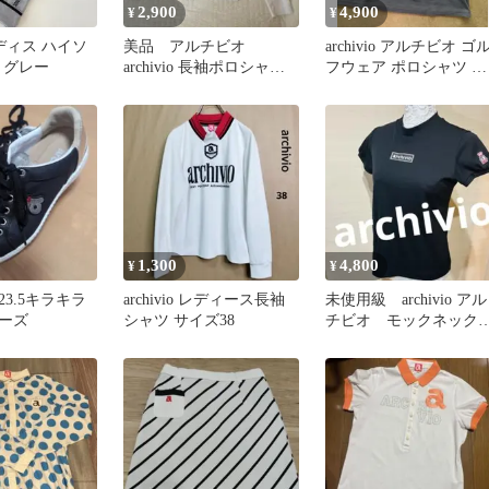
2,900
4,900
¥
¥
 レディス ハイソ
美品 アルチビオ
archivio アルチビオ ゴ
r グレー
archivio 長袖ポロシャツ
フウェア ポロシャツ サ
白 40 L フリル ゴルフ
イズ38
1,300
4,800
¥
¥
3.5キラキラ
archivio レディース長袖
未使用級 archivio アル
ーズ
シャツ サイズ38
チビオ モックネッ
ストレッチ ブラック