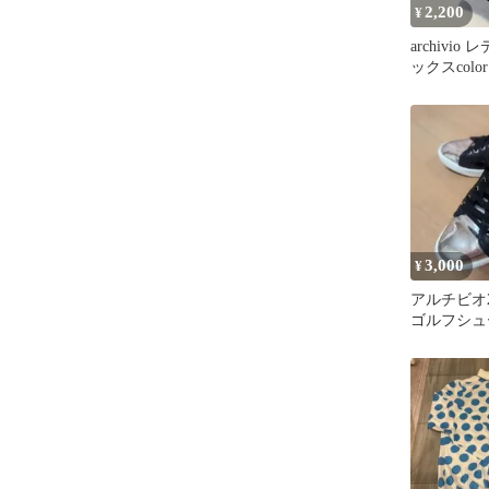
2,200
¥
archivio
ックスcolo
3,000
¥
アルチビオ2
ゴルフシュ