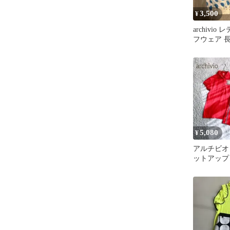
3,500
¥
archivio
フウェア 
ット柄
5,080
¥
アルチビオ a
ットアップ
カート 半