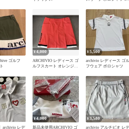
M
4,000
5,500
¥
¥
hive ゴルフ
ARCHIVIO レディース ゴ
archivio レディース ゴ
ト
ルフスカート オレンジ
フウェア ポロシャツ
38(M)
4,000
3,580
¥
¥
archivio レデ
新品未使用ARCHIVIO ゴ
archivio アルチビオ レ