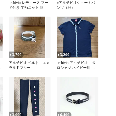
archivio レディース フー
⭐︎アルチビオショートパ
ド付き 半袖ニット 38
ンツ（36）
3,700
3,200
¥
¥
アルチビオ ベルト エメ
archivio アルチビオ ポ
レ
ラルドブルー
ロシャツ ネイビー紺 ス
0
ター星の刺繍 38 M
3,000
6,400
¥
¥