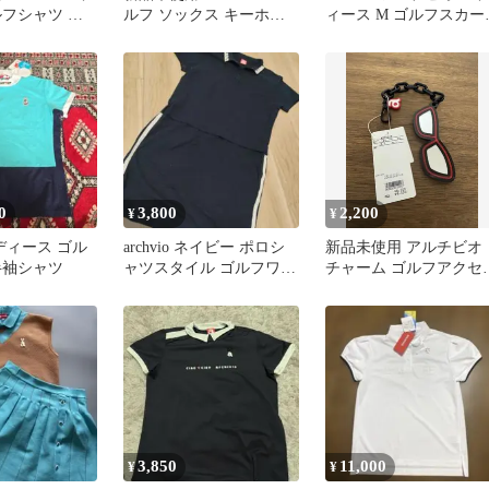
ルフシャツ ホ
ルフ ソックス キーホル
ィース M ゴルフスカー
ダー ティーセット
ホワイトゴルフウェア
0
3,800
2,200
¥
¥
 レディース ゴル
archvio ネイビー ポロシ
新品未使用 アルチビオ
半袖シャツ
ャツスタイル ゴルフワン
チャーム ゴルフアクセ
ピース38
リー
3,850
11,000
¥
¥