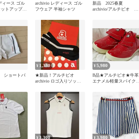
 レディース ゴル
archivio レディース ゴル
新品 2025春夏
セットアップ
フウェア 半袖シャツ
archivio/アルチビオ プ
ルオーバー/ポロシャツ
1,380
5,980
¥
¥
 ショートパ
★新品！アルチビオ
B品★アルチビオ★牛革
archivio ロゴ入りソック
エナメル軽量スパイク
ス 黒★
スゴルフシューズ★23.
㎝/RD
3,300
3,980
¥
¥