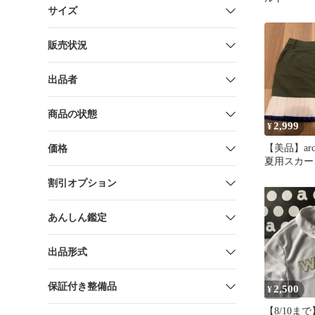
サイズ
販売状況
出品者
商品の状態
2,999
¥
【美品】arc
価格
夏用スカー
割引オプション
あんしん鑑定
出品形式
保証付き整備品
2,500
¥
【8/10まで】