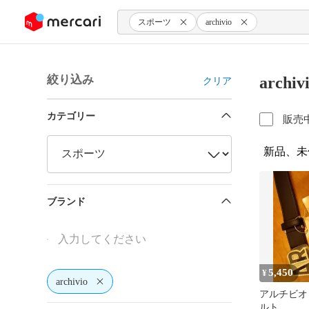
ンツにスキップ
スポーツ
archivio
絞り込み
arch
クリア
カテゴリー
販売
新品、未
ブランド
5,450
¥
archivio
アルチビオ
ルト