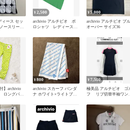
2,500
5,000
¥
¥
 レディース セッ
archivio アルチビオ ポ
archivio アルチビオ プ
ノースリー
ロシャツ レディース38
オーバー サイズ36
ト
M グリーン ゴルフ
800
7,500
¥
¥
archivio
archivio スカーフ バンダ
極美品 アルチビオ ゴ
 ロングパン
ナ ホワイト×ライトブル
フ リブ切替半袖ワン
女子 ドット
ー
ース36