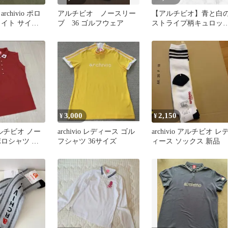
chivio ポロ
アルチビオ ノースリー
【アルチビオ】青と白
ワイト サイズ
ブ 36 ゴルフウェア
ストライプ柄キュロッ
スカート
3,000
2,150
¥
¥
 アルチビオ ノー
archivio レディース ゴル
archivio アルチビオ レ
ポロシャツ レ
フシャツ 36サイズ
ィース ソックス 新品
ゴルフウェア