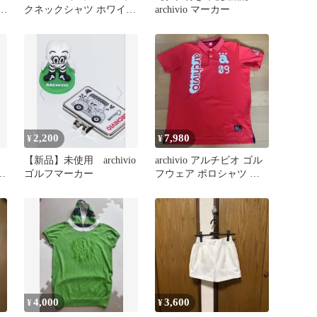
ト
クネックシャツ ホワイト
archivio マーカー
サイズ40
2,200
7,980
¥
¥
【新品】未使用 archivio
archivio アルチビオ ゴル
サ
ゴルフマーカー
フウェア ポロシャツ レ
ッド
4,000
3,600
¥
¥