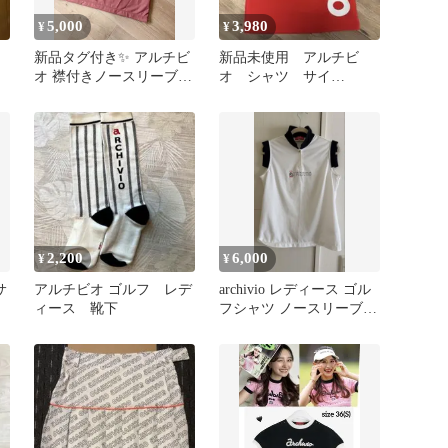
5,000
3,980
¥
¥
新品タグ付き✨ アルチビ
新品未使用 アルチビ
オ 襟付きノースリーブプ
オ シャツ サイ
ルオーバー 38 接触冷感
ズ:36【S】
2,200
6,000
¥
¥
サ
アルチビオ ゴルフ レデ
archivio レディース ゴル
ィース 靴下
フシャツ ノースリーブ
ホワイト