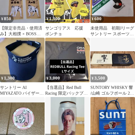
850
1,300
600
¥
¥
¥
【限定非売品・使用済
サンゴリアス 応援
未使用品 初期Jリーグ
み】大相撲 × BOSS
ポンチョ
サントリー スポーツタ
QUOカード 5枚セット
オル 非売品
1,300
3,000
3,500
¥
¥
¥
サントリー AI
【当選品】Red Bull
SUNTORY WHISKY 響
MIYAZATO バイザー
Racing 限定バックプリ
/山崎 ゴルフボール 2セ
ネイビー
ントTシャツ レッドブ
ット
ル