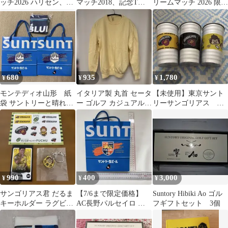
ッチ2026 ハリセン、観
マッチ2018、記念Tシ
リームマッチ 2026 限
戦ガイド
ャツ、Mサイズ
定 レプリカユニフォ
ーム 高橋由伸
680
935
1,780
¥
¥
¥
モンテディオ山形 紙
イタリア製 丸首 セータ
【未使用】東京サント
袋 サントリーと晴れ風
ー ゴルフ カジュアル
リーサンゴリアス タ
サッカー日本代表応援
イエロー S レディース
ンブラー 3個セット
タオル
ニット
990
400
3,000
¥
¥
¥
サンゴリアス君 だるま
【7/6まで限定価格】
Suntory Hibiki Ao ゴル
キーホルダー ラグビー
AC長野パルセイロ サ
フギフトセット 3個
東京サンゴリアス
ントリー生ビール 紙袋