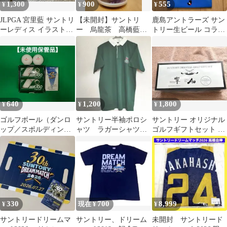
1,300
900
555
¥
¥
¥
JLPGA 宮里藍 サントリ
【未開封】サントリ
鹿島アントラーズ サン
ーレディス イラストオ
ー 烏龍茶 高橋藍
トリー生ビール コラボ
リジナルマーカー 2026
缶 ステッカー
紙袋
640
1,200
1,800
¥
¥
¥
ゴルフボール（ダンロ
サントリー半袖ポロシ
サントリー オリジナル
ップ／スポルディン
ャツ ラガーシャツ
ゴルフギフトセット 未
グ）
新品未使用品メンズ
開封
330
700
8,999
¥
現在 ¥
¥
サントリードリームマ
サントリー、ドリーム
未開封 サントリード