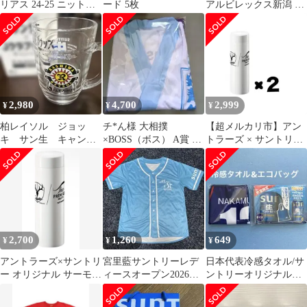
リアス 24-25 ニットキ
ード 5枚
アルビレックス新潟 ホ
ャップ
ロステッカー2枚組（ロ
ーソンVer.）
2,980
4,700
2,999
¥
¥
¥
柏レイソル ジョッ
チ*ん様 大相撲
【超メルカリ市】アン
キ サン生 キャンペ
×BOSS（ボス） A賞 浴
トラーズ × サントリー
ーン
衣風Tシャツ 安青錦
オリジナル サーモボト
ル 2本
2,700
1,260
649
¥
¥
¥
アントラーズ×サントリ
宮里藍サントリーレデ
日本代表冷感タオル/サ
ー オリジナル サーモボ
ィースオープン2026応
ントリーオリジナルエ
トル
援シャツ ゴルフ
コバッグセット❗️