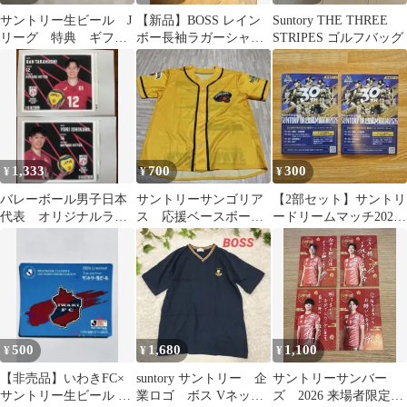
サントリー生ビール J
【新品】BOSS レイン
Suntory THE THREE
リーグ 特典 ギフト
ボー長袖ラガーシャツ
STRIPES ゴルフバッグ
用 紙袋2枚
黒 フリーサイズ(M/L相
当)
1,333
700
300
¥
¥
¥
バレーボール男子日本
サントリーサンゴリア
【2部セット】サントリ
代表 オリジナルラベ
ス 応援ベースボール
ードリームマッチ2026
ル缶 高橋藍 石川祐
Tシャツ
観戦ガイド
希
500
1,680
1,100
¥
¥
¥
【非売品】いわきFC×
suntory サントリー 企
サントリーサンバー
サントリー生ビール 限
業ロゴ ボス Vネック
ズ 2026 来場者限定年