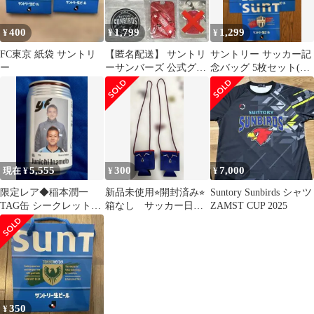
400
1,799
1,299
¥
¥
¥
FC東京 紙袋 サントリ
【匿名配送】 サントリ
サントリー サッカー記
ー
ーサンバーズ 公式グッ
念バッグ 5枚セット(5
ズ
種類)
5,555
300
7,000
現在 ¥
¥
¥
限定レア◆稲本潤一
新品未使用⭐︎開封済み⭐︎
Suntory Sunbirds シャツ
TAG缶 シークレット直
箱なし サッカー日本
ZAMST CUP 2025
筆サイン◇未開封美品
代表ユニフォーム缶ホ
賞味期限内◆
ルダー2個セット
350
¥