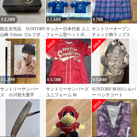
2,200
1,680
700
¥
¥
¥
限定非売品 SUNTORY
サッカー日本代表 ユニ
サントリーオープン
山崎 Titleist ゴルフボー
フォーム型ペットボト
チェック柄ラップスカ
ル 2個入
ルカバー 3個セット
ート
1,499
3,500
3,040
¥
¥
¥
サントリーサンバー
サントリーサンバーズ
SUNTORY BOSSシルバ
ズ 小川智大選手 ミ
ユニフォーム M
ー ベンチコート
ニフォトカード