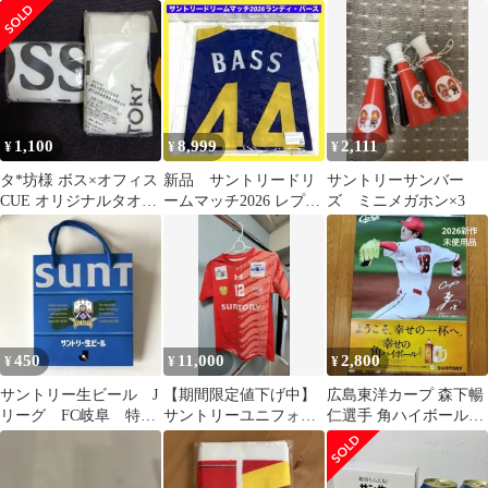
定ステッカー 2026 応援
Ｔシャツ
賀状 4枚 小野寺選手
グッズ
ほか
1,100
8,999
2,111
¥
¥
¥
タ*坊様 ボス×オフィス
新品 サントリードリ
サントリーサンバー
CUE オリジナルタオル
ームマッチ2026 レプリ
ズ ミニメガホン×3
2枚セット×2パック 非
カユニフォーム 阪
売品
神 バース
450
11,000
2,800
¥
¥
¥
サントリー生ビール J
【期間限定値下げ中】
広島東洋カープ 森下暢
リーグ FC岐阜 特
サントリーユニフォー
仁選手 角ハイボール
典 ギフト用 紙袋
ム
B2ポスター 非売品