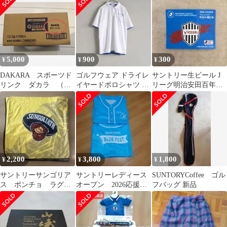
ット
ゴリアス
5,000
900
300
¥
¥
¥
DAKARA スポーツド
ゴルフウェア ドライレ
サントリー生ビール J
リンク ダカラ （賞
イヤードポロシャツ サ
リーグ明治安田百年構
味期限2027年12月5日）
ントリー ホワイト ブル
想リーグステッカーヴ
ー LL
ィッセル神戸 1枚
2,200
3,800
1,800
¥
¥
¥
サントリーサンゴリア
サントリーレディース
SUNTORYCoffee ゴル
ス ポンチョ ラグビ
オープン 2026応援シ
フバッグ 新品
ー観戦防寒グッズ
ャツ 宮里藍 ゴルフ2
枚