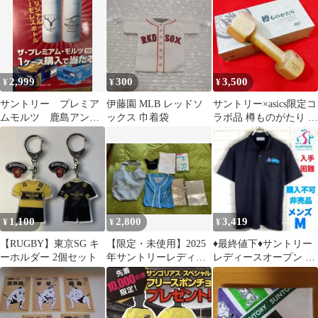
ポーツ
北野 颯太選手
2,999
300
3,500
¥
¥
¥
サントリー プレミア
伊藤園 MLB レッドソ
サントリー×asics限定コ
ムモルツ 鹿島アント
ックス 巾着袋
ラボ品 樽ものがたり オ
ラーズ サーモレスボ
ーク材ダンベル スポー
トル 非売品
ツ用品
1,100
2,800
3,419
¥
¥
¥
【RUGBY】東京SG キ
【限定・未使用】2025
♦最終値下♦サントリー
ーホルダー 2個セット
年サントリーレディス
レディースオープン 宮
オープン 福袋 7点セッ
里藍 ポロシャツ 半袖
トLLサイズ
メンズ L