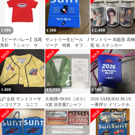
900
300
2,400
¥
¥
¥
【ビーチバレー】浅尾
サントリー生ビール J
サントリー 烏龍茶 高橋
美和 Ｔシャツ サン
リーグ 特典 ギフト
藍 缶 ステッカー
トリープレミアムモル
用 紙袋
ツ 赤 Fサイズ
400
5,555
300
¥
¥
¥
ぱ*る様 サントリーサ
大相撲×BOSS（ボス）
2026 SAMURAI BLUE
ンゴリアス ユニフォ
A賞 浴衣風Tシャツ 翠
一番搾り ドリンクホル
ーム
富士
ダー 非売品