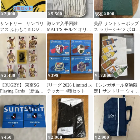
2,000
5,500
800
¥
¥
現在 ¥
サントリー サンゴリ
激レア入手困難
美品 サントリーポップ
アス ふわもこBIGジャ
MALT'S モルツ オリジ
ス ラガーシャツ ポロシ
ージ 2枚セット
ナルベー スボールシャ
ャツ 半袖シャツ 緑 企
ツ ビンテージ
業物
2,480
399
17,800
¥
¥
¥
【RUGBY】 東京SG
Jリーグ 2026 Limited ス
【シンガポール空港限
Playing Cards （新品未
テッカー 4種セット
定】サントリー ウィス
開封）
キー100周年記念 ステ
ッカーセット
450
2,900
2,980
¥
¥
¥