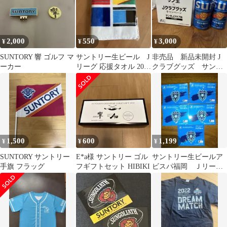
2,000
550
3,000
¥
¥
¥
SUNTORY 響 ゴルフ マ
サントリー生ビール J
非売品 新品未開封 J
ーカー
リーグ 応援タオル 200x
クラブグッズ サント
1100mm
リー生ビール350ml 2
本 FC琉球
1,500
600
1,199
¥
¥
¥
SUNTORY サントリー
E*a様 サントリー ゴル
サントリー生ビールア
手旗 フラッグ
フギフトセット HIBIKI
ビスパ福岡 Ｊリーグ
オリジナルステッカ新
品美品