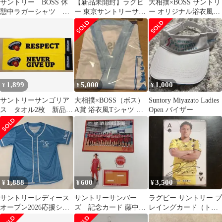
サントリー BOSS 休
【新品未開封】ラグビ
大相撲×BOSS サントリ
憩中ラガーシャツ ポ
ー 東京サントリーサン
ー オリジナル浴衣風T
ロシャツ メンズ レ
ゴリアス 黄援グッズ 4
シャツ 王鵬
ア 非売品
点セット
1,899
5,000
1,000
¥
¥
¥
サントリーサンゴリア
大相撲×BOSS（ボス）
Suntory Miyazato Ladies
ス タオル2枚 新品未
A賞 浴衣風Tシャツ 安
Open バイザー
使用
青錦
1,888
600
3,500
¥
¥
¥
サントリーレディース
サントリーサンバー
ラグビー サントリー プ
オープン2026応援シャ
ズ 記念カード 藤中謙
レイングカード（トラ
ツ 宮里藍 ゴルフ
也アクリルスタンド セ
ンプ） 選手カード サン