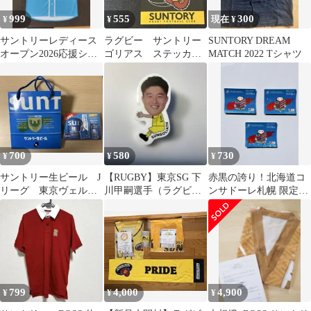
999
555
300
¥
¥
現在 ¥
サントリーレディース
ラグビー サントリー
SUNTORY DREAM
オープン2026応援シャ
ゴリアス ステッカ
MATCH 2022 Tシャツ
ツ 宮里藍 ゴルフ
ー 初期モデル 貴
重 ２枚セット 新品
700
580
730
¥
¥
¥
サントリー生ビール J
【RUGBY】東京SG 下
赤黒の誇り！北海道コ
リーグ 東京ヴェルデ
川甲嗣選手（ラグビー
ンサドーレ札幌 限定ホ
ィ 特典 ギフト用
日本代表）のアクリル
ロステッカー3枚組
紙袋 エコバッグ
クリップ
799
4,000
4,900
¥
¥
¥