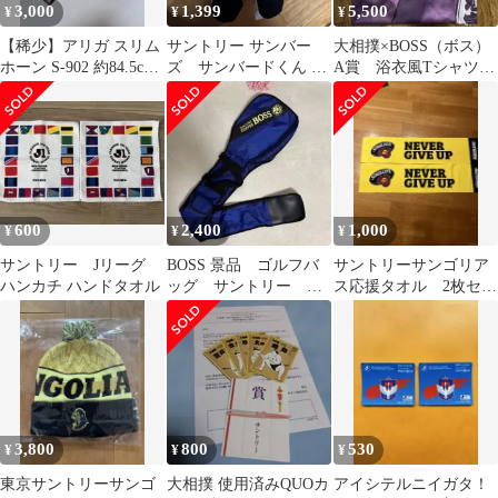
3,000
1,399
5,500
¥
¥
¥
【稀少】アリガ スリム
サントリー サンバー
大相撲×BOSS（ボス）
ホーン S-902 約84.5cm
ズ サンバードくん ぬ
A賞 浴衣風Tシャツ
ヴィンテージ パター
いぐるみ バレーボール
熱海富士
SVリーグ
600
2,400
1,000
¥
¥
¥
サントリー Jリーグ
BOSS 景品 ゴルフバ
サントリーサンゴリア
ハンカチ ハンドタオル
ッグ サントリー
ス応援タオル 2枚セッ
SUNTORY
ト
3,800
800
530
¥
¥
¥
東京サントリーサンゴ
大相撲 使用済みQUOカ
アイシテルニイガタ！