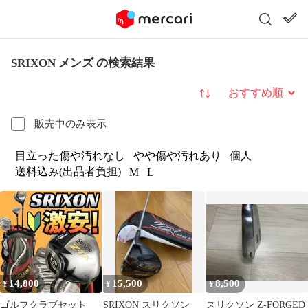
SRIXON メンズ の検索結果
並び替え
販売中のみ表示
目立った傷や汚れなし
やや傷や汚れあり
個人
送料込み(出品者負担)
M
L
14,800
15,500
8,500
¥
¥
¥
ゴルフクラブセット
SRIXON スリクソン
スリクソン Z-FORGED