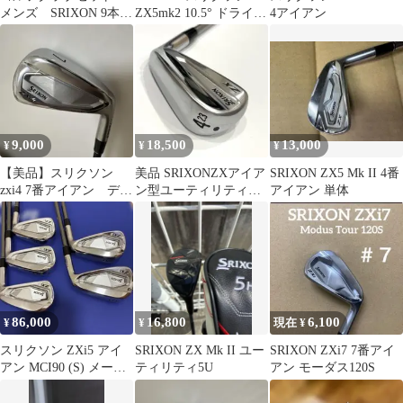
メンズ SRIXON 9本セ
ZX5mk2 10.5° ドライバ
4アイアン
ット バッグ付 スリ
ー【中古品】
クソン 激安
9,000
18,500
13,000
¥
¥
¥
【美品】スリクソン
美品 SRIXONZXアイア
SRIXON ZX5 Mk II 4番
zxi4 7番アイアン ディ
ン型ユーティリティ
アイアン 単体
アマナ zxi70s
4U23°Diamana 60S
86,000
16,800
6,100
¥
¥
現在 ¥
スリクソン ZXi5 アイ
SRIXON ZX Mk II ユー
SRIXON ZXi7 7番アイ
アン MCI90 (S) メーカ
ティリティ5U
アン モーダス120S
ー特注 5本セット