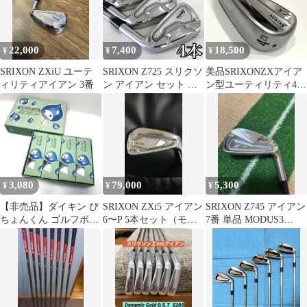
22,000
7,400
18,500
¥
¥
¥
SRIXON ZXiU ユーテ
SRIXON Z725 スリクソ
美品SRIXONZXアイア
ィリティアイアン 3番
ン アイアン セット メ
ン型ユーティリティ4U
ンズ 4本
23° 950GH
3,080
79,000
5,300
¥
¥
¥
【非売品】ダイキン ぴ
SRIXON ZXi5 アイアン
SRIXON Z745 アイアン
ちょんくん ゴルフボー
6〜P 5本セット（モー
7番 単品 MODUS3
ル スリクソン 1ダース
ダス110）
TOUR120 S
12球