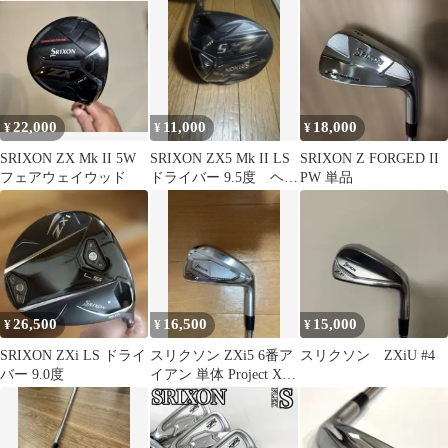
22,000
11,000
18,000
¥
¥
¥
SRIXON ZX Mk II 5W
SRIXON ZX5 Mk II LS
SRIXON Z FORGED II
フェアウェイウッド
ドライバー 9.5度 ヘッ
PW 単品
ドのみ
26,500
16,500
15,000
¥
¥
¥
SRIXON ZXi LS ドライ
スリクソン ZXi5 6番ア
スリクソン ZXiU #4
バー 9.0度
イアン 単体 Project X
5.5