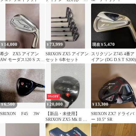
フティ
14,000
73,999
5,470
¥
¥
現在 ¥
希少 ZX5 アイアン
SRIXON ZX5 アイアン
スリクソン Z745 4番ア
AW モーダス120 S スリ
セット 6本セット
イアン (DG D.S.T S200)
クソン カスタムシャ
フト
9%OFF
6,500
20,000
13,300
¥
¥
¥
SRIXON F45 3W
【新品・未使用】
SRIXON ZX7 ドライバ
SRIXON ZX5 Mk II ド
ー 10.5° SR
ライバー 10.5° S