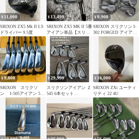
11,000
13,499
9,900
¥
¥
¥
SRIXON ZX5 Mk II LS
SRIXON ZX5 MK II 5番
SRIXON スリクソン I-
ドライバー 9.5度
アイアン単品【スリク
302 FORGED アイアン
ソン】
セット 右
9,800
29,999
16,000
¥
¥
¥
SRIXON スリクソ
スリクソンアイアン Ｚ
SRIXON ZXi ユーティ
ン I-505アイアン 5I
545 6本セット
リティ 22 4U
～PW 6本セット
nspro980gh フレックスS