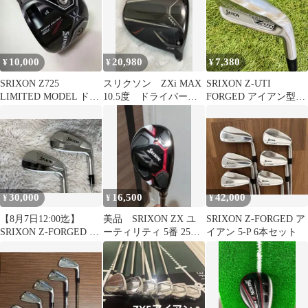
10,000
20,980
7,380
¥
¥
¥
SRIXON Z725
スリクソン ZXi MAX
SRIXON Z-UTI
LIMITED MODEL ドラ
10.5度 ドライバーヘ
FORGED アイアン型ユ
イバー 9.5度
ッド
ーティリティ 3番
30,000
16,500
42,000
¥
¥
¥
【8月7日12:00迄】
美品 SRIXON ZX ユ
SRIXON Z-FORGED ア
SRIXON Z-FORGED II
ーティリティ 5番 25
イアン 5-P 6本セット
9〜P 2本セット
度 カスタムシャフト
付き