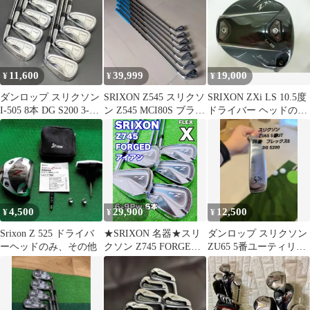
門
11,600
39,999
19,000
¥
¥
¥
ダンロップ スリクソン
SRIXON Z545 スリクソ
SRIXON ZXi LS 10.5度
I-505 8本 DG S200 3-P
ン Z545 MCI80S ブラッ
ドライバー ヘッドのみ
フォージド
ク 7本セット
松山英樹
4,500
29,900
12,500
¥
¥
¥
Srixon Z 525 ドライバ
★SRIXON 名器★スリ
ダンロップ スリクソン
ーヘッドのみ、その他
クソン Z745 FORGED
ZU65 5番ユーティリテ
アイアン 5本セット
ィ フレックス S