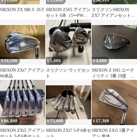
19,000
35,000
56,999
¥
¥
¥
SRIXON ZX MKⅡ 2UT
SRIXON Z565 アイアン
スリクソンSRIXON
セット 6本（5〜PW）D
ZX7 アイアンセット
ゴールド105 S
モーダス3 120 7本セッ
ト
16,500
5,000
4,800
¥
¥
¥
SRIXON ZXi7 アイアン
スリクソン ウッドセッ
SRIXON Z H45 ユーテ
#6単品
ト
ィリティ 3番 19度 ヘ
ッドのみ スリクソン
86,800
75,000
17,300
¥
¥
¥
SRIXON ZXi5 アイアン
SRIXON ZXi7 5-P 6本セ
SRIXON ZXi5 5番アイ
セット 5-P 6本セット
ット
アン 単体