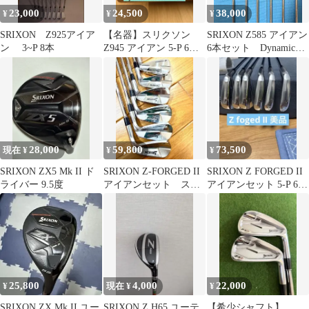
23,000
24,500
38,000
¥
¥
¥
SRIXON Z925アイア
【名器】スリクソン
SRIXON Z585 アイアン
ン 3~P 8本
Z945 アイアン 5-P 6本
6本セット Dynamic
DG DST 松山英樹
Gold S200
28,000
59,800
73,500
現在 ¥
¥
¥
SRIXON ZX5 Mk II ド
SRIXON Z-FORGED II
SRIXON Z FORGED II
ライバー 9.5度
アイアンセット スリ
アイアンセット 5-P 6本
クソンZフォージド2
セット 美品
25,800
4,000
22,000
¥
現在 ¥
¥
SRIXON ZX Mk II ユー
SRIXON Z H65 ユーテ
【希少シャフト】