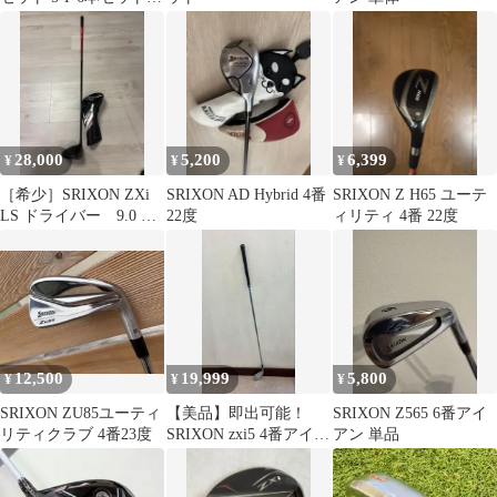
モーダス105S
28,000
5,200
6,399
¥
¥
¥
［希少］SRIXON ZXi
SRIXON AD Hybrid 4番
SRIXON Z H65 ユーテ
LS ドライバー 9.0 シ
22度
ィリティ 4番 22度
ャフトVF-5
12,500
19,999
5,800
¥
¥
¥
SRIXON ZU85ユーティ
【美品】即出可能！
SRIXON Z565 6番アイ
リティクラブ 4番23度
SRIXON zxi5 4番アイア
アン 単品
ン 単品 特注グリーン
カラー