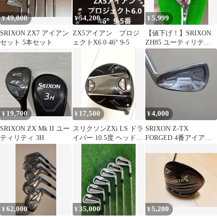
49,000
54,200
5,999
¥
¥
¥
SRIXON ZX7 アイアン
ZX5アイアン プロジ
【値下げ！】SRIXON
セット 5本セット
ェクトX6.0 46° 9-5
ZH85 ユーティリティ
4U 22° ※HC付
19,700
17,500
4,000
¥
¥
¥
SRIXON ZX Mk II ユー
スリクソンZXi LS ドラ
SRIXON Z-TX
ティリティ 3H
イバー 10.5度 ヘッド単
FORGED 4番アイアン
体 右用
N.S.PRO 950GH
62,000
35,000
5,200
¥
¥
¥