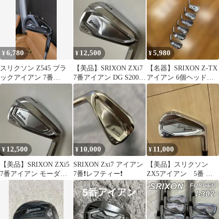
6,780
12,500
5,980
¥
¥
¥
スリクソン Z545 ブラ
【美品】SRIXON ZXi7
【名器】SRIXON Z-TX
ックアイアン 7番
7番アイアン DG S200ダ
アイアン 6個ヘッドセ
NS980gh D.S.T S
イナミックゴールド
ット
12,500
10,000
11,000
¥
¥
¥
【美品】SRIXON ZXi5
SRIXON Zxi7 アイアン
【美品】スリクソン
7番アイアン モーダス
7番❗️レフティー❗️
ZX5アイアン 5番 モ
105S
ーダス105S