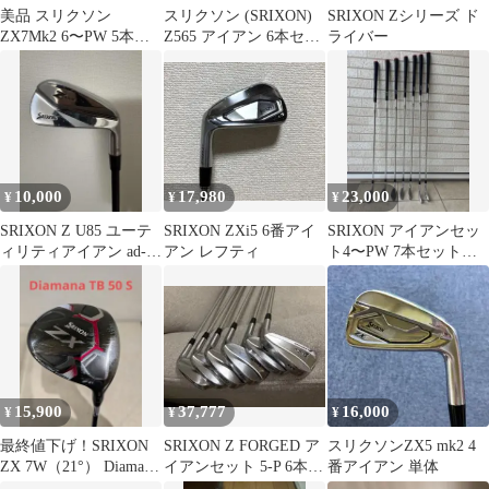
美品 スリクソン
スリクソン (SRIXON)
SRIXON Zシリーズ ド
ZX7Mk2 6〜PW 5本
Z565 アイアン 6本セッ
ライバー
NS950neo R
ト（#5〜PW）
10,000
17,980
23,000
¥
¥
¥
SRIXON Z U85 ユーテ
SRIXON ZXi5 6番アイ
SRIXON アイアンセッ
ィリティアイアン ad-
アン レフティ
ト4〜PW 7本セット
115
Z725
15,900
37,777
16,000
¥
¥
¥
最終値下げ！SRIXON
SRIXON Z FORGED ア
スリクソンZX5 mk2 4
ZX 7W（21°） Diamana
イアンセット 5-P 6本セ
番アイアン 単体
TB 50 S
ット