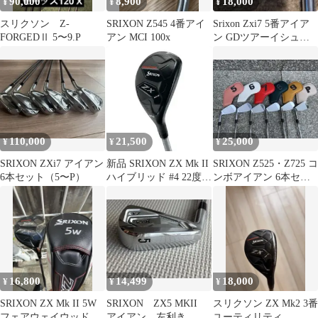
90,000
8,900
18,000
¥
¥
¥
スリクソン Z-
SRIXON Z545 4番アイ
Srixon Zxi7 5番アイア
FORGEDⅡ 5〜9.P
アン MCI 100x
ン GDツアーイシュー
S200
110,000
21,500
25,000
¥
¥
¥
SRIXON ZXi7 アイアン
新品 SRIXON ZX Mk II
SRIXON Z525・Z725 コ
6本セット（5〜P）
ハイブリッド #4 22度
ンボアイアン 6本セッ
スリクソン
ト モーダス125S
16,800
14,499
18,000
¥
¥
¥
SRIXON ZX Mk II 5W
SRIXON ZX5 MKII
スリクソン ZX Mk2 3番
フェアウェイウッド
アイアン 左利き レ
ユーティリティ