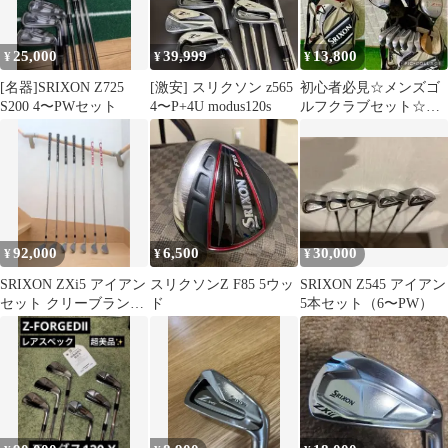
25,000
39,999
13,800
¥
¥
¥
[名器]SRIXON Z725
[激安] スリクソン z565
初心者必見☆メンズゴ
S200 4〜PWセット
4〜P+4U modus120s
ルフクラブセット☆ス
リクソン☆スリクソン
製キャディバッグ付
92,000
6,500
30,000
¥
¥
¥
SRIXON ZXi5 アイアン
スリクソンZ F85 5ウッ
SRIXON Z545 アイアン
セット クリーブランド
ド
5本セット（6〜PW）
2本付き