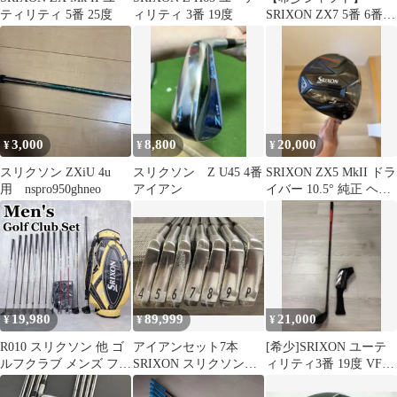
ティリティ 5番 25度
ィリティ 3番 19度
SRIXON ZX7 5番 6番セ
ット モーダス125 S
3,000
8,800
20,000
¥
¥
¥
スリクソン ZXiU 4u
スリクソン Z U45 4番
SRIXON ZX5 MkII ドラ
用 nspro950ghneo
アイアン
イバー 10.5° 純正 ヘッ
ドカバー付
19,980
89,999
21,000
¥
¥
¥
R010 スリクソン 他 ゴ
アイアンセット7本
[希少]SRIXON ユーテ
ルフクラブ メンズ フル
SRIXON スリクソン
ィリティ3番 19度 VF
セット 12点 初心者 入
I-701 TOUR S
HYBRID 85-S