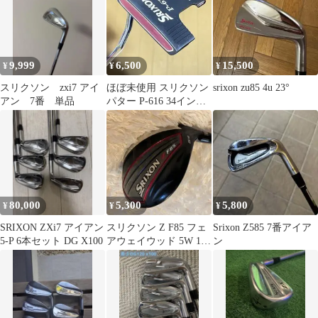
9,999
6,500
15,500
¥
¥
¥
スリクソン zxi7 アイ
ほぼ未使用 スリクソン
srixon zu85 4u 23°
アン 7番 単品
パター P-616 34インチ
ピン型 美品
80,000
5,300
5,800
¥
¥
¥
SRIXON ZXi7 アイアン
スリクソン Z F85 フェ
Srixon Z585 7番アイア
5-P 6本セット DG X100
アウェイウッド 5W 18
ン
度 Miyazaki