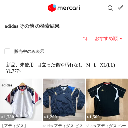
adidas その他 の検索結果
並び替え
販売中のみ表示
新品、未使用
目立った傷や汚れなし
M
L
XL(LL)
¥1,777~
1,780
1,200
1,500
¥
¥
¥
【アディダス】
adidas アディダス ピス
adidas アディダス ベー