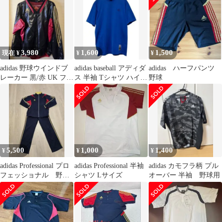
3,980
1,600
1,500
現在 ¥
¥
¥
adidas 野球ウインドブ
adidas baseball アディダ
adidas ハーフパンツ
レーカー 黒/赤 UK フリ
ス 半袖 Tシャツ ハイネ
野球
ーサイズ
ックブルー
5,500
1,000
1,400
¥
¥
¥
adidas Professional プロ
adidas Professional 半袖
adidas カモフラ柄 プル
フェッショナル 野
シャツ Lサイズ
オーバー 半袖 野球用
球 ジャージ上下