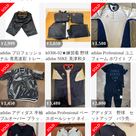
ャツ 野球 練習着 紺 赤
2,999
5,650
1,500
¥
¥
¥
adidas プロフェッショ
k0306-02★練習着 野球
adidas Professional ユニ
ナル 青黒迷彩 トレーニ
adidas NIKE 美津和タイ
フォーム ホワイト ブル
ング用ハーフパンツ L
ガー Mサイズ
ー L
1,450
3,480
2,000
¥
¥
¥
adidas アディダス 半袖
adidas Professional ベー
アディダス 野球 セ
プルオーバー ブラック
スボールシャツ ネイビ
ットアップ バラ売り
Mサイズ
ー Mサイズ
可