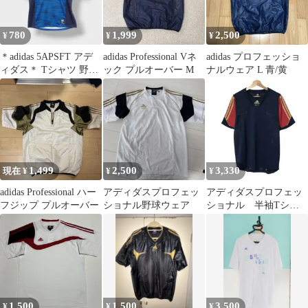
780
1,999
2,500
¥
¥
¥
＊adidas 5APSFT アデ
adidas Professional Vネ
adidas プロフェッショ
ィダス＊ Tシャツ 野球
ック プルオーバー M
ナルウェア L 青/黄
トレーニングシャツ
1,499
2,500
3,330
現在 ¥
¥
¥
adidas Professional ハー
アディダスプロフェッ
アディダスプロフェッ
フジップ プルオーバー
ショナル野球ウェア
ショナル 半袖Tシャ
ツ 野球 トレーニン
グウェア ネイビー
1,500
1,500
3,500
¥
¥
¥