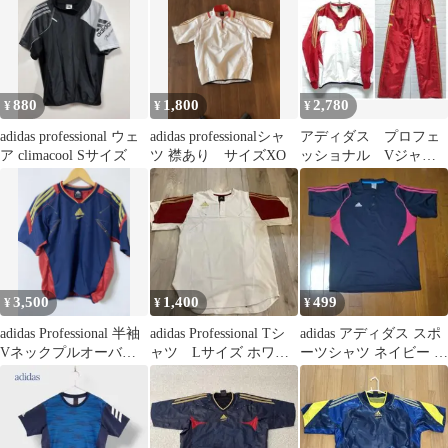
880
1,800
2,780
¥
¥
¥
adidas professional ウェ
adidas professionalシャ
アディダス プロフェ
ア climacool Sサイズ
ツ 襟あり サイズXO
ッショナル Vジャン
パンツ 上下セット
セットアップ
3,500
1,400
499
¥
¥
¥
adidas Professional 半袖
adidas Professional Tシ
adidas アディダス スポ
Vネックプルオーバー
ャツ Lサイズ ホワイ
ーツシャツ ネイビー ピ
ネイビー M
ト 白
ンク Oサイズ