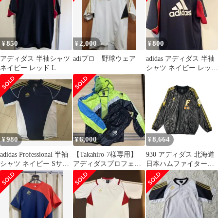
850
2,000
800
¥
¥
¥
アディダス 半袖シャツ
adiプロ 野球ウェア
adidas アディダス 半袖
ネイビー レッド L
シャツ ネイビー レッド
L
980
6,000
8,664
¥
¥
¥
adidas Professional 半袖
【Takahiro-7様専用】
930 アディダス 北海道
シャツ ネイビー Sサイ
アディダスプロフェッ
日本ハムファイターズ
ズ
ショナル ウィンドブ
プロコレクション プル
レーカー
オーバー (XL)