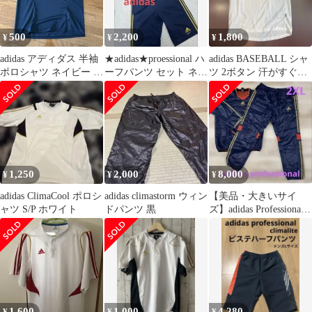
500
2,200
1,800
¥
¥
¥
adidas アディダス 半袖
★adidas★proessional ハ
adidas BASEBALL シャ
ポロシャツ ネイビー ピ
ーフパンツ セット ネイ
ツ 2ボタン 汗がすぐか
ンク
ビーメンズXL
わく Mサイズ 白
1,250
2,000
8,000
¥
¥
¥
adidas ClimaCool ポロシ
adidas climastorm ウィン
【美品・大きいサイ
ャツ S/P ホワイト
ドパンツ 黒
ズ】adidas Professional
2XLネイビー上下
1,600
1,000
4,280