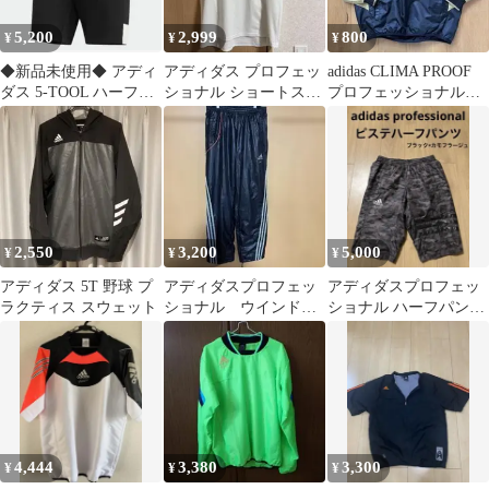
5,200
2,999
800
¥
¥
¥
◆新品未使用◆ アディ
アディダス プロフェッ
adidas CLIMA PROOF
ダス 5-TOOL ハーフパ
ショナル ショートスリ
プロフェッショナルウ
ンツ BK Oサイズ
ーブ Lサイズ
ェア 150
2,550
3,200
5,000
¥
¥
¥
アディダス 5T 野球 プ
アディダスプロフェッ
アディダスプロフェッ
ラクティス スウェット
ショナル ウインドブ
ショナル ハーフパンツ
レーカーパンツ L
ウィンドブレーカー ピ
ステ 迷彩 夏
4,444
3,380
3,300
¥
¥
¥