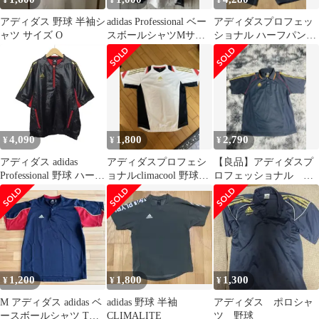
¥
¥
¥
アディダス 野球 半袖シ
adidas Professional ベー
アディダスプロフェッ
ャツ サイズ O
スボールシャツMサイ
ショナル ハーフパンツ
ズ
ピステ ウィンドブレー
カー 七分丈
4,090
1,800
2,790
¥
¥
¥
アディダス adidas
アディダスプロフェシ
【良品】アディダスプ
Professional 野球 ハーフ
ョナルclimacool 野球
ロフェッショナル ポ
ジップ 半袖ウィンドブ
スポーツTシャツ Lサ
ロシャツ サイズO
レーカー Vジャン L 黒
イズ
#0011
ブラック
1,200
1,800
1,300
¥
¥
¥
M アディダス adidas ベ
adidas 野球 半袖
アディダス ポロシャ
ースボールシャツ Tシ
CLIMALITE
ツ 野球