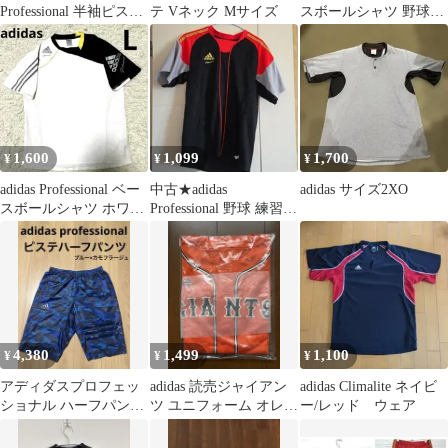
Professional 半袖ピステ
テ Vネック Mサイズ
スボールシャツ 野球練
Vネック 白紺赤 野球 JS
習着
1,600
1,099
1,700
¥
¥
¥
adidas Professional ベー
中古★adidas
adidas サイズ2XO
スボールシャツ ホワイ
Professional 野球 練習用
ト/ブラックL
シャツ ブラック S
4,380
1,499
1,100
¥
¥
¥
アディダスプロフェッ
adidas 読売ジャイアン
adidas Climalite ネイビ
ショナル ハーフパンツ
ツ ユニフォーム オレン
ー/レッド ウェア
ウィンドブレーカー ピ
ジ 2枚セット
ステ 迷彩 夏