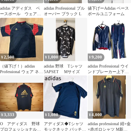
adidas アディダス ベ
adidas Professional プル
値下げーAdidas ベース
ースボール ウェア
オーバー ブラック L
ボールユニフォーム
メンズ O（LL）サイ
ズ
2,500
1,000
9,200
¥
¥
¥
（値下げ！）adidas
adidas 野球 Tシャツ
adidas Professional ウイ
Professional ウェア ネイ
5APSET Mサイズ
ンドブレーカー上下
ビー レッド
（サイズ違い）
3,333
1,080
4,000
¥
¥
¥
O アディダス 野球
アディダス◆Tシャツ
adidas professional 紺×金
プロフェッショナル
モックネック パッチ付
×赤ポロシャツ M新品