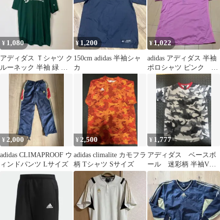
1,080
1,200
1,022
¥
¥
¥
アディダス Ｔシャツ ク
150cm adidas 半袖シャ
adidas アディダス 半袖
ルーネック 半袖 緑 ポ
カ
ポロシャツ ピンク
リエステル スポーツ タ
198
イト
2,000
2,500
1,777
¥
¥
¥
adidas CLIMAPROOF ウ
adidas climalite カモフラ
アディダス ベースボ
ィンドパンツ Lサイズ
柄 Tシャツ Sサイズ
ール 迷彩柄 半袖Vネ
ックシャツ