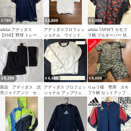
799
4,800
1,000
¥
¥
¥
adidas アディダス
アディダスプロフェッ
adidas 5APSFT カモフ
【SSB】野球 トレーニ
ショナル ウインドブ
ラ柄 プルオーバー Mサ
ング 半袖 ブラック
レーカー （坂本勇人
イズ
選手モデル）
8,200
4,400
8,000
¥
¥
¥
新品 アディダス 読
アディダス プロフェッ
りゅう様 専用 カモ
売ジャイアンツ セッ
ショナル アップウェア
フラ柄 セットアップ 上
トアップ スウェット
長袖 刺繍
下セット