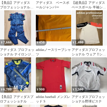
【美品】アディダス
アディダス ベースボ
【超美品】アディダス
プロフェッショナル
ールジャンパー
ベースボール 半袖シャ
ウィンドブレー
ツ オレンジ ジャイア
カー M
ンツカラー
7,666
450
1,480
¥
¥
¥
アディダス プロフェッ
adidasノースリーブシャ
アディダスプロフェッ
ショナル ナイロンジャ
ツ
ショナル ウェア Tシャ
ケット セットアップ 上
ツ 半袖 メンズ M メッ
下 Sサイズ
シュ 野球
6,700
900
3,500
¥
¥
¥
【美品】アディダスプ
adidas baseball メンズレ
アディダスプロフェッ
ロフェッショナル セ
ッド S
ショナル野球ピステ
ットアップ 《上:M,