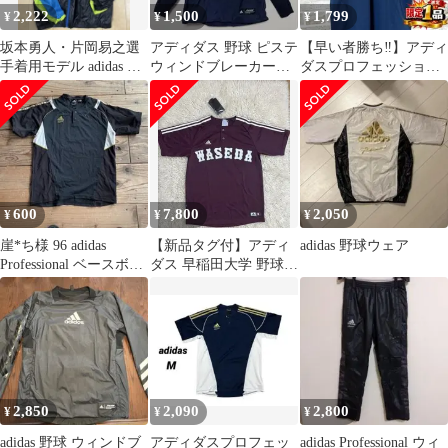
2,222
1,500
1,799
¥
¥
¥
坂本勇人・片岡易之選
アディダス 野球 ピステ
【早い者勝ち‼️】アディ
手着用モデル adidas フ
ウィンドブレーカー
ダスプロフェッショナ
ード付きジャージ
140 少年野球 練習着 紺
ル メンズ ショートスリ
ーブ S 紺
600
7,800
2,050
¥
¥
¥
崖*ち様 96 adidas
【新品タグ付】アディ
adidas 野球ウェア
Professional ベースボー
ダス 早稲田大学 野球部
ルシャツ Lサ
ベースボールシャツ S
エンジ
2,850
2,090
2,800
¥
¥
¥
adidas 野球 ウィンドブ
アディダスプロフェッ
adidas Professional ウィ