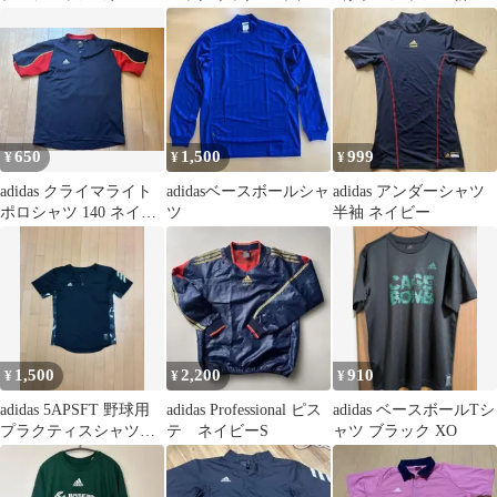
半袖シャツ 紺赤ゴー
きトレーニング 紺 L
未使用品
ルド
2475
650
1,500
999
¥
¥
¥
adidas クライマライト
adidasベースボールシャ
adidas アンダーシャツ
ポロシャツ 140 ネイビ
ツ
半袖 ネイビー
ー/レッド
1,500
2,200
910
¥
¥
¥
adidas 5APSFT 野球用
adidas Professional ピス
adidas ベースボールTシ
プラクティスシャツサ
テ ネイビーS
ャツ ブラック XO
イズL