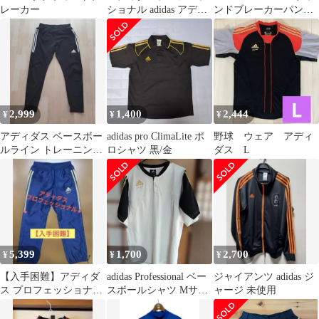
レーカー
ショナル adidas アディ
ンドブレーカーパンツ
ダス野球ウェア
L
2,999
1,400
2,444
¥
¥
¥
アディダス ベースボー
adidas pro ClimaLite ポ
野球 ウェア アディ
ルライン トレーニング
ロシャツ 黒/金
ダス L
パンツ ブラック XL
adidas
5,399
1,700
2,700
¥
¥
¥
【入手困難】アディダ
adidas Professional ベー
ジャイアンツ adidas ジ
ス プロフェッショナル
スボールシャツ Mサイ
ャージ 未使用
ズボン パンツ ウインド
ズ
ブレーカー