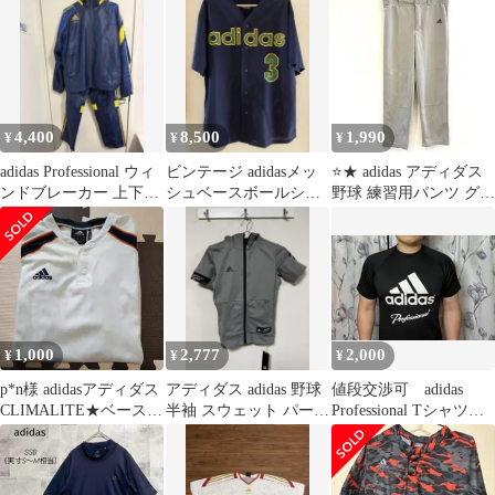
下:Lサイズ》
4,400
8,500
1,990
¥
¥
¥
adidas Professional ウィ
ビンテージ adidasメッ
⭐️★ adidas アディダス
ンドブレーカー 上下セ
シュベースボールシャ
野球 練習用パンツ グレ
ット
ツ US製-M-(L、XL相
ー 【M】クライマライ
当)
ト
1,000
2,777
2,000
¥
¥
¥
p*n様 adidasアディダス
アディダス adidas 野球
値段交渉可 adidas
CLIMALITE★ベースボ
半袖 スウェット パーカ
Professional Tシャツ
ールシャツ Mサイズ
ー ジュニア 5T
アディダス野球