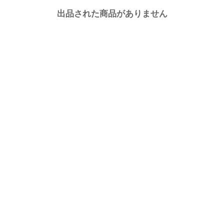
出品された商品がありません