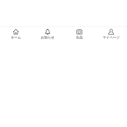
メルカリについて
ホーム
お知らせ
出品
マイページ
会社概要（運営会社）
採用情報
プレスリリース
公式ブログ
プレスキット
メルカリUS
メルカリShops
m department（エムデパ）
ヘルプ
ヘルプセンター（ガイド・お問い合わせ）
メルカリShopsでショップを開設する
メルカリShops ショップ管理画面にログイン
メルカリShops出店者向けガイド
お問い合わせ一覧