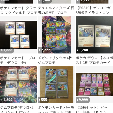
600
2,580
11,111
¥
¥
¥
ポケモンカード クワッ
デュエルマスターズ 百
【PSA10】ゲッコウガ
ス マクドナルド プロモ
鬼の邪王門 プロモ
339/S-P イラストコンテ
ストプロモ
1,888
2,222
1,280
¥
¥
¥
ポケモンカード プロ
メガシャリタツex 4枚
ポケカ デウロ 【ネコポ
モ デウロ 4枚
ジムプロモ
ス】2枚 プロモカード
1,899
555
9,999
¥
¥
¥
ジムプロモ(デウロ×3、
ポケモンカード パーモ
【15枚セット】ピッ
メガシャリタツex)
ットex パモット パモ
ピ 旧裏 AR ジムプ