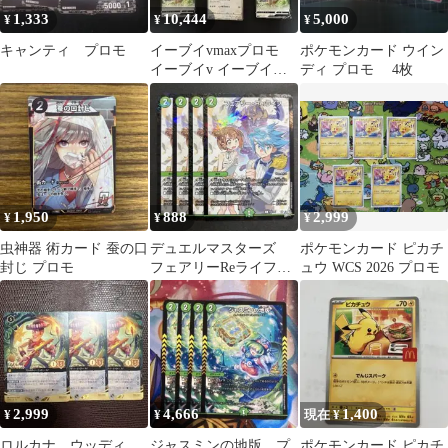
1,333
10,444
5,000
¥
¥
¥
キャンティ プロモ
イーブイvmaxプロモ
ポケモンカード ウイン
イーブイv イーブイプ
ディ プロモ 4枚
ロモ
1,950
888
2,999
¥
¥
¥
虫神器 術カード 蚕の口
デュエルマスターズ
ポケモンカード ピカチ
封じ プロモ
フェアリーReライフ 4
ュウ WCS 2026 プロモ
枚 プロモ 金林洋
コロコロ 23
2,999
4,666
1,400
¥
¥
現在 ¥
ロルカナ ウッディ
ジャスミンの地版 プ
ポケモンカード ピカチ