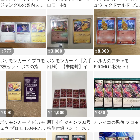
ジャングルの案内人
ロモ 4枚
ュウ マクドナルド プロ
プロモ ノーマル 3枚
モ 020/M-P
777
3,000
8,000
¥
¥
¥
ポケモンカード プロモ
ポケモンカード 【入手
ハルカのアチャモ
3枚セット ボスの指令
困難】 【未開封】イー
PROMO 2枚セット
ミネズミ ピカチュウ
ブイプロモ 開封 ピカ
ジムプロモ
チュウプロモ
900
14,000
350
¥
¥
¥
ポケモンカード ピカチ
週刊少年ジャンプ33号
カレイコの黒像 プロモ
ュウ プロモ 133/M-P 未
特別付録ワンピースカ
開封パックセット
ード プロモ 10