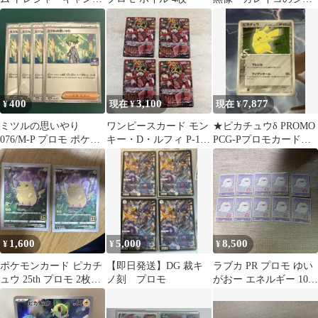
ーン 未開封パック
ドウ プロモ 4枚
400
3,100
7,877
¥
現在 ¥
現在 ¥
ミツルの思いやり
ワンピースカード モン
★ピカチュウδ PROMO
076/M-P プロモ ポケモ
キー・D・ルフィ P-159
PCG-Pプロモカード
ンカードゲーム 4枚セ
プロモ ジャンプ付録4
112/PCG-P
ット
枚
1,600
5,000
8,500
¥
¥
¥
ポケモンカード ピカチ
【即日発送】DG 裁キ
ラブカ PR プロモ ゆい
ュウ 25th プロモ 2枚セ
ノ刻 プロモ
がおー エネルギー 10枚
ット
セット