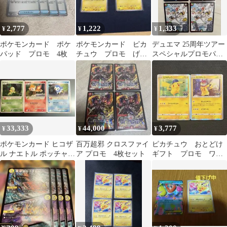
2,777
1,222
1,333
¥
¥
¥
ポケモンカード ポケ
ポケモンカード ピカ
デュエマ 25周年ツアー
パッド プロモ 4枚
チュウ プロモ げき
スペシャルプロモパッ
とうスパーク
ク 3種4枚セット
33,333
44,000
3,777
¥
¥
¥
ポケモンカード ヒコザ
百万超邪 クロスファイ
ピカチュウ おとどけ
ル ナエトル ポッチャマ
ア プロモ 4枚セット
ギフト プロモ ワイ
プロモ プレイヤー
ルドボルト ポケモン
ズ ポケカ
カード 2枚セット