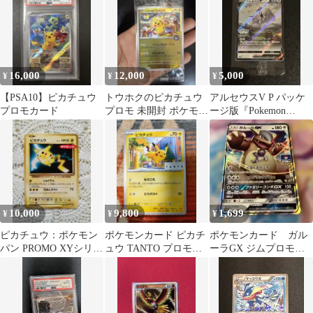
16,000
12,000
5,000
¥
¥
¥
【PSA10】ピカチュウ
トウホクのピカチュウ
アルセウスV P パッケ
プロモカード
プロモ 未開封 ポケモン
ージ版『Pokemon
カード
LEGENDS アルセウ
ス』早…
10,000
9,800
1,699
¥
¥
¥
ピカチュウ：ポケモン
ポケモンカード ピカチ
ポケモンカード ガル
パン PROMO XYシリー
ュウ TANTO プロモ
ーラGX ジムプロモ
ズプロモーションカー
074/SV-P
303/SM-P
ド PRO…