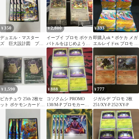
350
2,800
333
¥
¥
¥
デュエル・マスター
イーブイ プロモ ポケカ
即購入ok＊ポケカ メガ
ズ 巨大設計図 プロ
バトルをはじめよう！
エルレイドex プロモ 4
モ 4枚 ⑥
未開封 2パック
枚
1,590
888
777
¥
¥
¥
ピカチュウ 25th 2枚セ
コソクムシ PROMO
ジガルデ プロモ 2枚
ット ポケモンカードゲ
138/M-P プロモカード 4
251/XY-P 252/XY-P
ーム
枚