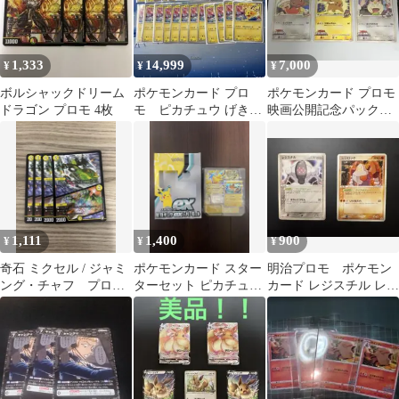
1,333
14,999
7,000
¥
¥
¥
ボルシャックドリーム
ポケモンカード プロ
ポケモンカード プロモ
ドラゴン プロモ 4枚
モ ピカチュウ げきと
映画公開記念パックピ
うスパーク 25枚セット
カチュウ他3枚セット
1,111
1,400
900
¥
¥
¥
奇石 ミクセル / ジャミ
ポケモンカード スター
明治プロモ ポケモン
ング・チャフ プロ
ターセット ピカチュウ
カード レジスチル レジ
モ 4枚
ex＆パーモット プロ
ロック 2枚セット
モはモトトカゲ