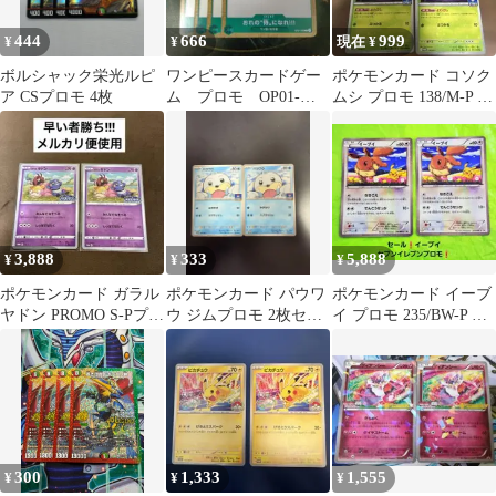
444
666
999
¥
¥
現在 ¥
ボルシャック栄光ルピ
ワンピースカードゲー
ポケモンカード コソク
ア CSプロモ 4枚
ム プロモ OP01-
ムシ プロモ 138/M-P 4
055 おれの”侍”にな
枚セット ①
れ‼!
3,888
333
5,888
¥
¥
¥
ポケモンカード ガラル
ポケモンカード パウワ
ポケモンカード イーブ
ヤドン PROMO S-Pプロ
ウ ジムプロモ 2枚セッ
イ プロモ 235/BW-P セ
モ 172/S-P 2枚
ト
ブンイレブン セール！
300
1,333
1,555
¥
¥
¥