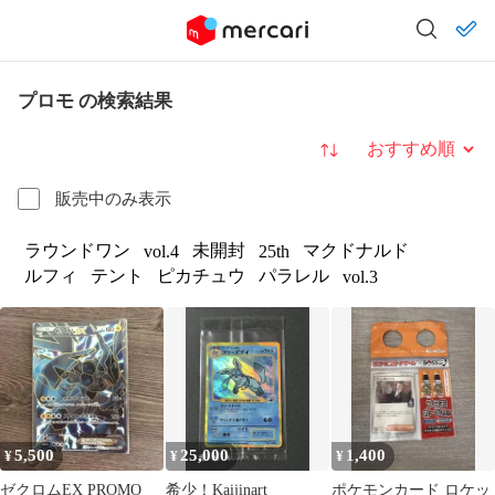
プロモ の検索結果
並び替え
販売中のみ表示
ラウンドワン
未開封
マクドナルド
vol.4
25th
ルフィ
テント
ピカチュウ
パラレル
vol.3
5,500
25,000
1,400
¥
¥
¥
ゼクロムEX PROMO
希少！Kaijinart
ポケモンカード ロケッ