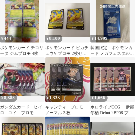
ット
444
8,100
14,999
¥
¥
¥
ポケモンカード チコリ
ポケモンカード ピカチ
韓国限定 ポケモンカ
ータ ジムプロモ 4枚
ュウV プロモ 2枚セッ
ード メガフェスタ2026
ト
コイキング プロモ
8,888
1,333
1,666
¥
¥
¥
ガンダムカード ヒイ
キャンティ プロモ
ホロライブOCG 一伊那
ロ ユイ プロモ パ
ノーマル３枚
尓栖 Debut hBP08 プロ
ラレル 4枚セット
モ ホロカ 4枚