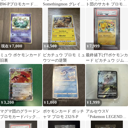
BW-Pプロモカード
Somethingmon グレイシ
ト団のサカキ プロモ
159/BW-P
ア風 プロモ
BOSSコラボ
7,000
4,500
7,999
現在 ¥
¥
¥
ミュウ ポケモンカード
ピカチュウ プロモ ミュ
最終値下げ‼️ポケモンカ
旧裏
ウツーの逆襲
ード ピカチュウ ジムプ
ロモ (激闘スパー
ク)PSA10
3,200
1,000
1,999
¥
¥
¥
マグマ団のグラードン
ポケモンカード ポッチ
アルセウスV
プロモカードパック
ャマ プロモ 232/S-P
『Pokemon LEGENDS
25th ANNIVERSARY
アルセウス』プロモカ
ード早期購入