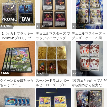
枚
3,980
1,400
5,555
¥
¥
¥
【ポケカ】ブラッキー
デュエルマスターズ ブ
デュエルマスターズ ヘ
115/BW-P プロモ、ブラ
ラッディイヤリング プ
ブンズ・ゲート25周年
ッキーBW
ロモ meiji 4枚
ツアープロモ 4枚セッ
ト
666
5,000
2,800
¥
¥
¥
クイーン＆かぼちゃう
スーパードラゴンボー
4枚強ェとわかってんだ
ちゃう プロモ
ルヒーローズ プロモ6
から始めから全力だ
枚セット
プロモ トレジャーキ
ャンペーン