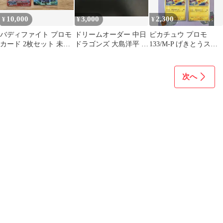
10,000
3,000
2,300
¥
¥
¥
バディファイト プロモ
ドリームオーダー 中日
ピカチュウ プロモ
カード 2枚セット 未開
ドラゴンズ 大島洋平 プ
133/M-P げきとうスパ
封
ロモ 4枚
ーク 4枚 ポケモンカー
ド
次へ