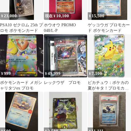
23,000
10,100
15,500
¥
現在 ¥
¥
PSA10 ゼクロム 25th プ
ホウオウ PROMO
ゲッコウガ プロモカー
ロモ ポケモンカード
048/L-P
ド ポケモンカード
999
49,999
7,100
¥
¥
¥
ポケモンカード メガシ
レックウザ プロモ
ピカチュウ：ポケカの
ャリタツex プロモ
夏がキタ！プロモカー
ドGetキャンペーン！
PROMO S…