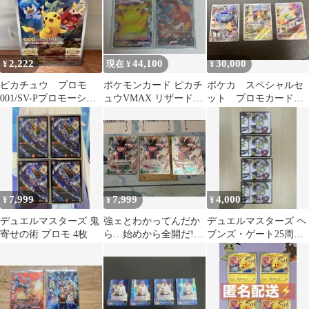
2,222
44,100
30,000
¥
現在 ¥
¥
ピカチュウ プロモ
ポケモンカード ピカチ
ポケカ スペシャルセ
001/SV-Pプロモーショ
ュウVMAX リザードン
ット プロモカード
ンカード
V プロモ 2枚セット
ヒトカゲ・ゼニガメ・
フシギダネ
7,999
7,999
4,000
¥
¥
¥
デュエルマスターズ 鬼
強ェとわかってんだか
デュエルマスターズ ヘ
寄せの術 プロモ 4枚
ら…始めから全開だ!!!
ブンズ・ゲート25周年
プロモ スタバ 3枚
ツアープロモ 4枚セッ
即日発送
ト