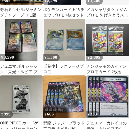
399
2,499
1,200
¥
¥
¥
奇石ミクセル/ジャミン
ポケモンカード ピカチ
メガシャリタツex ジム
グチャフ プロモ版
ュウ プロモ 4枚セット
プロモ & げきとうスパ
ークピカチュウ プロモ
3,599
1,500
2,899
¥
¥
¥
デュエマ ボルシャッ
【希少】ラグラージプ
ナンジャモのカイデン
ク・栄光・ルピア プロ
ロモ
プロモカード 2枚セッ
モ 4枚セット ドラゴ
ト
ン娘 アーシュ
999
666
333
¥
¥
¥
ONE PIECE カードゲー
邪龍 ジャジーブラッド
デュエマ カレイコの
ム トレジャーキャンペ
プロモ ホイル 4枚
黒像 カレイコのシャ