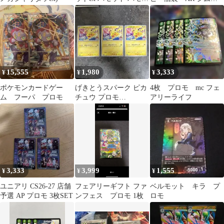
プロモ まとめ売り
ロモ など ポケモン
カード
15,555
1,980
3,333
¥
¥
¥
ポケモンカードゲー
げきとうスパーク ピカ
4枚 プロモ mc フェ
ム フーパ プロモ
チュウ プロモ
アリーライフ
WCS2026
3,333
3,999
1,555
¥
¥
¥
ユニアリ CS26-27 店舗
フェアリーギフト ファ
ベルモット キラ プ
予選 AP プロモ 3枚SET
ンフェス プロモ 1枚
ロモ