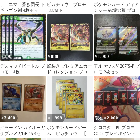
デュエマ 蒼き団長 ド
ピカチュウ プロモ
ポケモンカード ディア
ギラゴン剣 4枚セット
133/M-P
ンシー 破壊の繭 プロモ
デュエ募 交流会 プロ
053/XY-P 2枚
モ ③
300
888
1,000
¥
¥
¥
デスマッチビートル プ
焔裂き プレミアムカー
アルセウスV 267/S-P プ
ロモ 4枚
ドコレクション プロモ
ロモ 2枚セット
パラレル 2枚
3,400
1,999
2,000
¥
¥
現在 ¥
グラードン カイオーガ
ポケモンカードゲー
クロスタ PP プロモ
ダブルメガBREAKセッ
ム ピカチュウ 【プ
CC#2 プレイポイント
ト XYシリーズプロモ
ロモ・291/SV-P】4枚セ
5枚セット