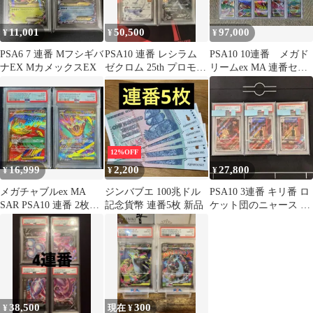
11,001
50,500
97,000
¥
¥
¥
PSA6 7 連番 Mフシギバ
PSA10 連番 レシラム
PSA10 10連番 メガド
ナEX MカメックスEX
ゼクロム 25th プロモ
リームex MA 連番セッ
S8a-P 020
ト メガアタックレア
12%OFF
16,999
2,200
27,800
¥
¥
¥
メガチャブルex MA
ジンバブエ 100兆ドル
PSA10 3連番 キリ番 ロ
SAR PSA10 連番 2枚セ
記念貨幣 連番5枚 新品
ケット団のニャース ペ
ット
ルシアン ×2枚 AR
38,500
300
¥
現在 ¥