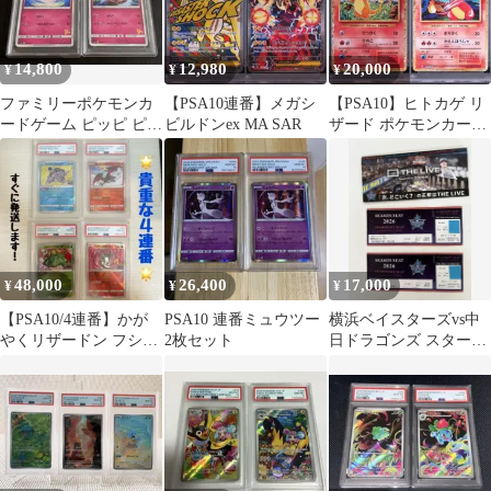
14,800
12,980
20,000
¥
¥
¥
ファミリーポケモンカ
【PSA10連番】メガシ
【PSA10】ヒトカゲ リ
ードゲーム ピッピ ピク
ビルドンex MA SAR
ザード ポケモンカード
シー PSA10 連番
ゲームClassic 2連番
48,000
26,400
17,000
¥
¥
¥
【PSA10/4連番】かが
PSA10 連番ミュウツー
横浜ベイスターズvs中
やくリザードン フシギ
2枚セット
日ドラゴンズ スターフ
バナ カメックス（3連
ロントシート チケッ
番＋α）
ト連番2枚