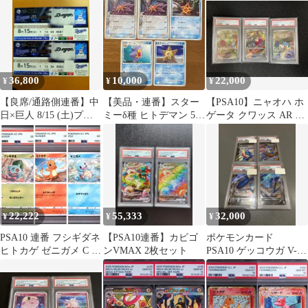
36,800
10,000
22,000
¥
¥
¥
【良席/通路側連番】中
【美品・連番】スター
【PSA10】ニャオハ ホ
日×巨人 8/15 (土)プラ
ミーδ種 ヒトデマン 5枚
ゲータ クワッス AR 3
チナシート 年間シート
セット
連番セット
2枚
22,222
55,333
32,000
¥
¥
¥
PSA10 連番 フシギダネ
【PSA10連番】カビゴ
ポケモンカード
ヒトカゲ ゼニガメ C ポ
ンVMAX 2枚セット
PSA10 ゲッコウガ V-
ケモンGO
UNION 4枚セット連番