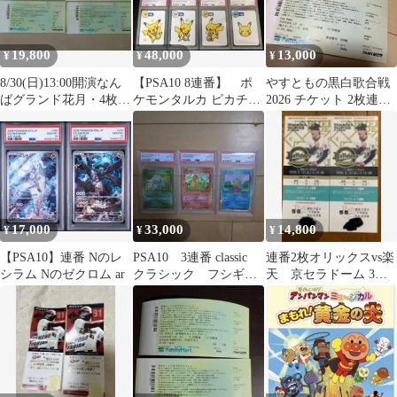
19,800
48,000
13,000
¥
¥
¥
8/30(日)13:00開演なん
【PSA10 8連番】 ポ
やすともの黒白歌合戦
ばグランド花月・4枚連
ケモンタルカ ピカチュ
2026 チケット 2枚連番
番セット1階2列目
ウ 8連番
Zepp Namba
17,000
33,000
14,800
¥
¥
¥
【PSA10】連番 Nのレ
PSA10 3連番 classic
連番2枚オリックスvs楽
シラム Nのゼクロム ar
クラシック フシギダ
天 京セラドーム 3塁
ネ ヒトカゲ ゼニガメ
側ライブシート ベン
チ裏最前列