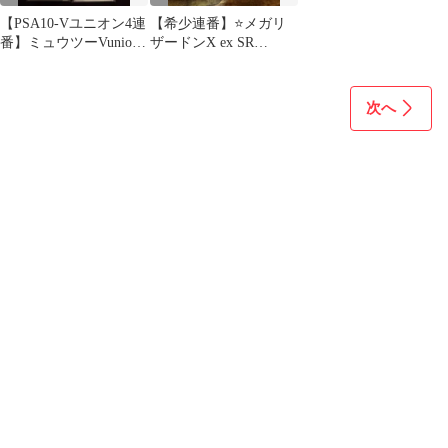
【PSA10-Vユニオン4連
【希少連番】⭐️メガリ
番】ミュウツーVunion
ザードンX ex SR
スペシャルカードセッ
MA⭐️【PSA10】
ト
次へ