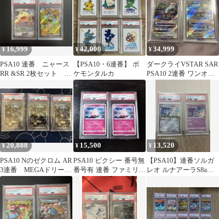
16,999
42,000
34,999
¥
¥
¥
PSA10 連番 ニャース
【PSA10・6連番】 ポ
ダークライVSTAR SAR
RR &SR 2枚セット ポ
ケモンタルカ
PSA10 2連番 ワンオー
ケモンカードムニキス
ナー品
ゼロ
20,888
15,500
13,520
¥
¥
¥
PSA10 Nのゼクロム AR
PSA10 ピクシー 番号無
【PSA10】連番ソルガ
3連番 MEGAドリーム
番号有 連番 ファミリー
レオ ルナアーラS8a
ex 4880
ポケモン ポケカ
25th ANNIVERSARY