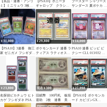
【美品・連番・アンリ
【PSA10】ポニータ
ブースター シャワーズ
ミ】ミニリュウ 3枚セ
ギャロップ クラシッ
サンダース 夏ポケカ 中
ット 008,009/020
ク 2連番
国語 3連番
31,000
29,800
14,000
¥
¥
¥
【PSA10】3連番 御三
ポケモンカード 連番 ラ
PSA10 連番 ピッピ ピ
家 ゼニガメ フシギダネ
ティアス ラティオス
クシー CLL 013/032 ク
ヒトカゲ クラシック
psa10
ラシック
23,800
300
27,998
¥
現在 ¥
¥
名探偵ピカチュウ ヒト
旧紙幣 100円札 板垣
【PSA10】ポケモンカ
カゲ フシギダネ PSA10
退助 2枚 連番 美
ード カビゴンGX
3連番
品 帯出し ピン札
001/SM-P プロモ 2連番