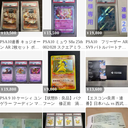
出品①A
13,500
15,500
19,800
¥
¥
¥
PSA10連番 キョジオー
PSA10 ミュウ S8a 25th
PSA10 フリーザー AR
ン AR 2枚セット ポケ
002/028 スクエアミラ
SV9 バトルパートナー
モンカード
ー 連番
ズ〜18〜19 連番 2点
19,800
9,000
13,600
¥
¥
¥
PSA 9 10 ケーシィ ユン
【状態B：良品】バク
【エスコン•良席・連
ゲラー フーディン マス
フーン 修正前 渦あ
番】日本ハム vs 西武
ボ 連番
り 旧裏【商品連番：
8/13 エスコン 222B ペ
1442】
ア