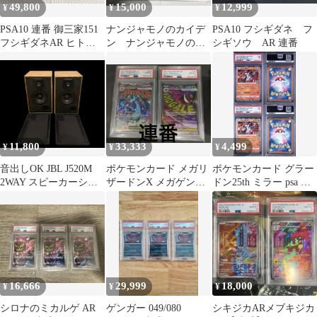
49,800
15,000
12,999
¥
¥
¥
PSA10 連番 御三家151
ナンジャモノのカイデ
PSA10 フシギダネ フ
フシギダネAR ヒトカ
ン ナンジャモノのタ
シギソウ AR 連番
ゲAR ゼニガメAR
イカイデンPSA10 連番
11,800
33,333
4,499
¥
¥
¥
音出しOK JBL J520M
ポケモンカード メガリ
ポケモンカード グラー
2WAY スピーカーシス
ザードンX メガゲンガ
ドン25th ミラー psa 連
テム ペア シリアル連番
ー PSA10 2枚セット連
番
番
16,666
29,999
18,000
¥
¥
¥
シロナのミカルゲ AR
ゲンガー 049/080
シキジカARメブキジカ