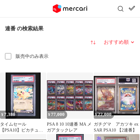
連番 の検索結果
並び替え
販売中のみ表示
7,380
77,000
22,000
¥
¥
¥
タイムセール
PSA 8 10 10連番 MA メ
ガチグマ アカツキ ex
【PSA10】ピカチュウ
ガアタックレア
SAR PSA10 【2連番】
ex コロちゃお 」連番