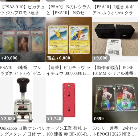
【PSA8.9.10】ピカチュ
【PSA9】 Nのレシラム
【PSA10】2連番 ルギ
ウ ジムプロモ 3連番
と【PSA10】 Nのゼク
アex ホウオウex クラシ
げきとうスパーク
ロム AR 連番セット
ック ポケモンカード
49,000
6,000
9,000
¥
現在 ¥
¥
PSA10 3連番 フシ
【連番】ピカチュウ ラ
【動作確認済】BOSE
ギダネ ヒトカゲ ゼニガ
イチュウ 007,008/012 2
101MM シリアル連番ス
メ AR 151
枚セット(おまけ付)
ピーカー
2,880
1,740
699
¥
¥
¥
Quikaboo 自動 ナンバリ
オープン工業 荷札 1-
50シリ 連番 2枚セッ
ングスタンプ 日付 ナン
100 連番 赤 BF-106-RD
トEPOCH 2026 NPB 広