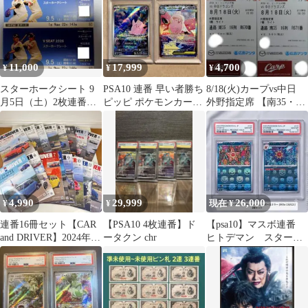
11,000
17,999
4,700
¥
¥
¥
スターホークシート 9
PSA10 連番 早い者勝ち
8/18(火)カープvs中日
月5日（土）2枚連番福
ピッピ ポケモンカード
外野指定席 【南35・16
岡ソフトバンクホーク
引退品 P362
列・2連番】
スVS埼玉西武
4,990
29,999
26,000
¥
¥
現在 ¥
連番16冊セット【CAR
【PSA10 4枚連番】ド
【psa10】マスボ連番
and DRIVER】2024年5
ータクン chr
ヒトデマン スターミ
月〜2025年8月号
ー