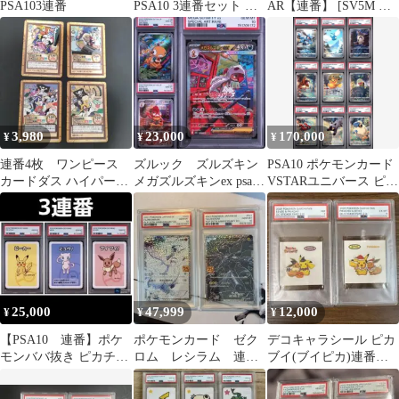
PSA103連番
PSA10 3連番セット ム
AR【連番】 [SV5M 拡
ニキスゼロ
張パック「サイバージ
ャッジ」
3,980
23,000
170,000
¥
¥
¥
連番4枚 ワンピース
ズルック ズルズキン
PSA10 ポケモンカード
カードダス ハイパーバ
メガズルズキンex psa10
VSTARユニバース ピカ
トル C31.C32.C33.C34
連番
チュウ AR 9連番
25,000
47,999
12,000
¥
¥
¥
【PSA10 連番】ポケ
ポケモンカード ゼク
デコキャラシール ピカ
モンババ抜き ピカチュ
ロム レシラム 連
ブイ(ブイピカ)連番セ
ウ ミュウ イーブイ 3枚
番 25th
ット PSA鑑定済
セット
ANNIVERSARY