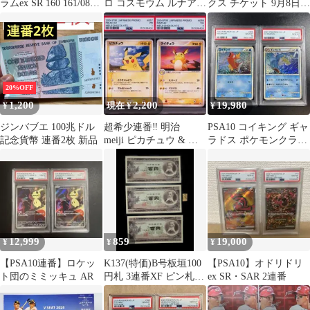
ラムex SR 160 161/086
ロ コスモウム ルナアー
クス チケット 9月8日 2
連番
ラ PSA 連番 リーリエ
枚（連番）
20%OFF
1,200
2,200
19,980
¥
現在 ¥
¥
ジンバブエ 100兆ドル
超希少連番‼️ 明治
PSA10 コイキング ギャ
記念貨幣 連番2枚 新品
meiji ピカチュウ & ラ
ラドス ポケモンクラシ
イチュウ PSA1 PSA3
ック 連番 classic
12,999
859
19,000
¥
¥
¥
【PSA10連番】ロケッ
K137(特価)B号板垣100
【PSA10】オドリドリ
ト団のミミッキュ AR
円札 3連番XF ピン札古
ex SR・SAR 2連番
銭 古紙幣