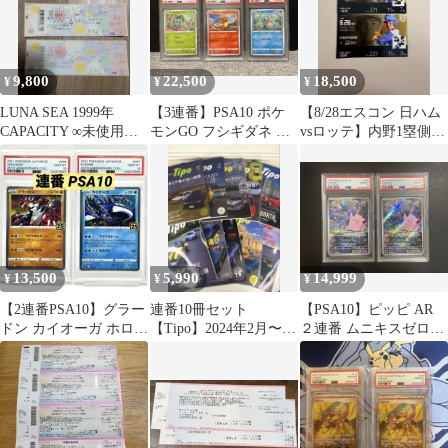
9,800
22,500
18,500
¥
¥
¥
LUNA SEA 1999年
【3連番】PSA10 ポケ
【8/28エスコン 日ハム
CAPACITY ∞未使用チ
モンGO フシギダネ ヒ
vsロッテ】内野1塁側良
ケット 2枚連番ルナシ
トカゲ ゼニガメ 御三家
席連番／見やすい人気
ー
席
13,500
5,990
14,999
¥
¥
¥
【2連番PSA10】グラー
連番10冊セット
【PSA10】ピッピ AR
ドン カイオーガ ホロ
【Tipo】2024年2月〜
２連番 ムニキスゼロ
25周年
2025月号 #394〜#403
086/080