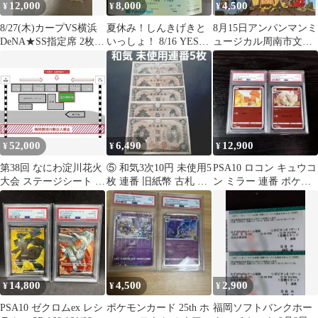
12,000
8,000
4,500
¥
¥
¥
8/27(木)カープVS横浜
夏休み！しんきげきと
8月15日アンパンマンミ
DeNA★SS指定席 2枚連
いっしょ！ 8/16 YES
ュージカル周南市文化
番
THEATER 連番2枚
会館1階22列２枚連番
52,000
6,490
12,900
¥
¥
¥
第38回 なにわ淀川花火
⑤ 和気3次10円 未使用5
PSA10 ロコン キュウコ
大会 ステージシート 2
枚 連番 旧紙幣 古札 コ
ン ミラー 連番 ポケモ
連番
レクション 歴史資料
ン ポケカ
14,800
4,500
2,900
¥
¥
¥
PSA10 ゼクロムex レシ
ポケモンカード 25th ホ
福岡ソフトバンクホー