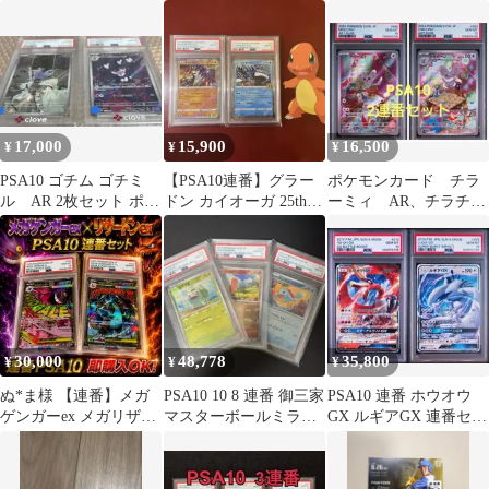
バリングマシン 6桁 デ
0
島カープ 大瀬良大地
ジタルスタンプ 金属製
連番 連続・複写対応 事
務用品 (シルバー, 10
cm x 10 cm)
17,000
15,900
16,500
¥
¥
¥
PSA10 ゴチム ゴチミ
【PSA10連番】グラー
ポケモンカード チラ
ル AR 2枚セット ポケ
ドン カイオーガ 25th
ーミィ AR、チラチー
モンカード 連番
リバースホロ
ノ AR psa10 連番
30,000
48,778
35,800
¥
¥
¥
ぬ*ま様 【連番】メガ
PSA10 10 8 連番 御三家
PSA10 連番 ホウオウ
ゲンガーex メガリザー
マスターボールミラー
GX ルギアGX 連番セッ
ドンex MA PSA10
151
ト