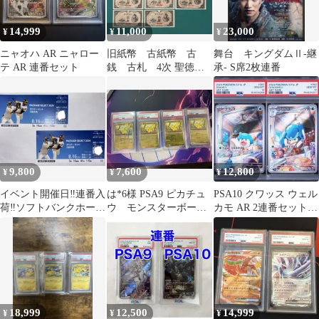
14,999
11,000
23,000
¥
¥
¥
ニャオハ AR ニャロー
旧紙幣 古紙幣 古
舞台 キングダムⅡ‐継
テ AR 連番セット
銭 古札 4次 聖徳太
承‐ S席2枚連番
子100円札 11枚セッ
ト 3連 2連番
9,800
7,600
12,800
¥
¥
¥
イベント開催日‼️連番入
は*6様 PSA9 ピカチュ
PSA10 クワッス ウェル
荷‼️ソフトバンクホーク
ウ モンスターボール
カモ AR 2連番セット
ス
ミラー 4連番笑
ポケモンカード
18,999
12,500
14,999
¥
¥
¥