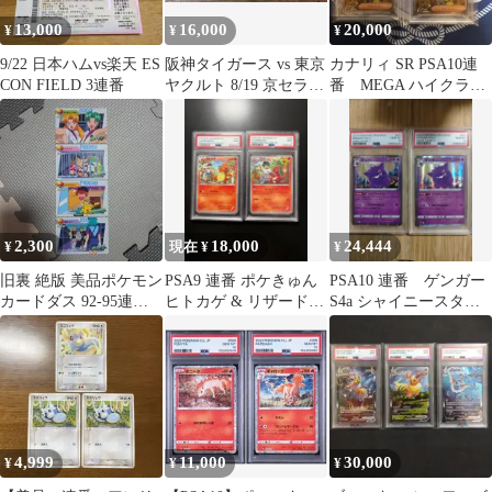
13,000
16,000
20,000
¥
¥
¥
9/22 日本ハムvs楽天 ES
阪神タイガース vs 東京
カナリィ SR PSA10連
CON FIELD 3連番
ヤクルト 8/19 京セラド
番 MEGA ハイクラス
ーム 【通路側】 2連番
パック MEGAドリーム
ex
2,300
18,000
24,444
¥
現在 ¥
¥
旧裏 絶版 美品ポケモン
PSA9 連番 ポケきゅん
PSA10 連番 ゲンガー
カードダス 92-95連番 4
ヒトカゲ & リザード
S4a シャイニースターV
枚セット
1st ED
071/190
4,999
11,000
30,000
¥
¥
¥