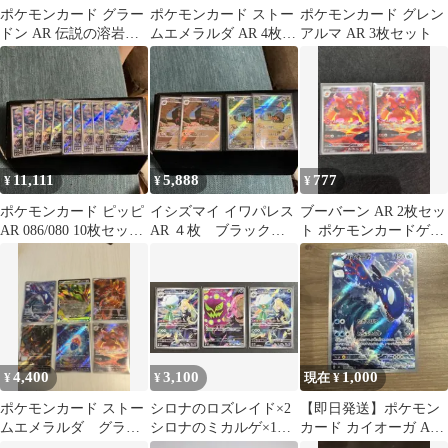
ポケモンカード グラー
ポケモンカード ストー
ポケモンカード グレン
ドン AR 伝説の溶岩洞
ムエメラルダ AR 4枚セ
アルマ AR 3枚セット
２枚付き☆
ット
11,111
5,888
777
¥
¥
¥
ポケモンカード ピッピ
イシズマイ イワパレス
ブーバーン AR 2枚セッ
AR 086/080 10枚セット
AR ４枚 ブラックボ
ト ポケモンカードゲー
まとめ売り
ルト 135 136/086
ム
4,400
3,100
1,000
¥
¥
現在 ¥
ポケモンカード ストー
シロナのロズレイド×2
【即日発送】ポケモン
ムエメラルダ グラー
シロナのミカルゲ×1
カード カイオーガ AR
ドンカイオーガARなど
AR 3枚
080/076 ストーム