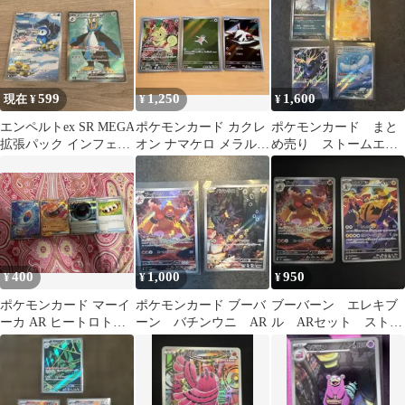
599
1,250
1,600
現在 ¥
¥
¥
エンペルトex SR MEGA
ポケモンカード カクレ
ポケモンカード まと
拡張パック インフェル
オン ナマケロ メラルバ
め売り ストームエメ
ノX ポッチャマ AR
AR 3枚セット
ラルダ
400
1,000
950
¥
¥
¥
ポケモンカード マーイ
ポケモンカード ブーバ
ブーバーン エレキブ
ーカ AR ヒートロトム
ーン バチンウニ AR
ル ARセット ストー
RR シャドーエネルギー
ムエメラルダ