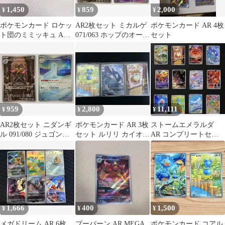
1,450
859
2,000
¥
¥
¥
ポケモンカード ロケッ
AR2枚セット ミカルゲ
ポケモンカード AR 4枚
ト団のミミッキュ AR・
071/063 ホップのオーロ
セット
ミラー 2枚セット
ット 204/193
959
2,800
11,111
¥
¥
¥
AR2枚セット ニダンギ
ポケモンカード AR 3枚
ストームエメラルダ
ル 091/080 ジュゴン
セット ルリリ カイオー
AR コンプリートセッ
084/080 M2a
ガ ガーディ
ト 12枚 077-088
1,666
400
1,500
¥
¥
¥
メガドリーム AR 6枚
ブーバーン AR MEGA
ポケモンカード コアル