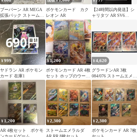
888
1,600
777
¥
現在 ¥
¥
ブーバーン AR MEGA
ポケモンカード カク
【24時間以内発送】シ
拡張パック ストームエ
レオン AR
ャリタツ AR SV6
メラルダ キラ 079/076
112/101
999
1,200
4,620
¥
¥
¥
ヤドラン AR ポケモン
ポケモンカード AR 4枚
グラードンAR 3枚
カード 在庫1
セット ホップのウール
084/076 ストームエメラ
ー ルリリ 他
ルダ伝説の溶岩洞付セ
ット
1,200
2,300
2,300
¥
¥
¥
AR 4枚セット ポケモ
ストームエメラルダ
ポケモンカード AR 7枚
ンカードゲーム
AR,RR 8枚セット
セット