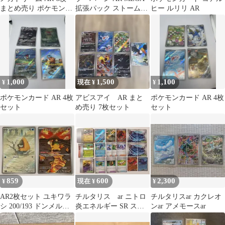
まとめ売り ポケモンカ
拡張パック ストームエ
ヒー ルリリ AR
ード
メラルダ キラ 079/076
1,000
1,500
1,100
¥
現在 ¥
¥
ポケモンカード AR 4枚
アビスアイ AR まと
ポケモンカード AR 4枚
セット
め売り 7枚セット
セット
859
600
2,300
¥
現在 ¥
¥
AR2枚セット ユキワラ
チルタリス ar ニトロ
チルタリスar カクレオ
シ 200/193 ドンメル
炎エネルギー SR スト
ンar アメモースar
198/193 M2a
ームエメラルダ