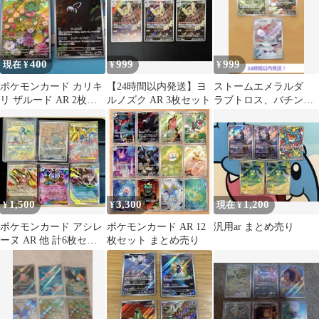
400
999
999
現在 ¥
¥
¥
ポケモンカード カリキ
【24時間以内発送】ヨ
ストームエメラルダ
リ ザルード AR 2枚セ
ルノズク AR 3枚セット
ラブトロス、バチンウ
ット
ニ、アメモースAR
1,500
3,300
1,200
¥
¥
現在 ¥
ポケモンカード アシレ
ポケモンカード AR 12
汎用ar まとめ売り
ーヌ AR 他 計6枚セッ
枚セット まとめ売り
ト 2AR、4RR