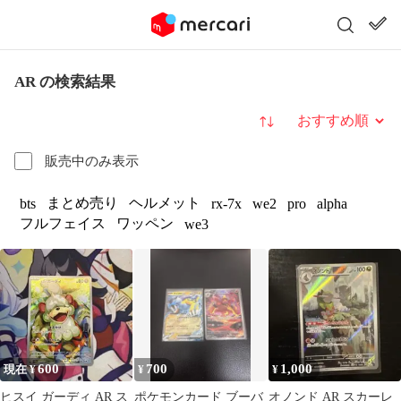
AR の検索結果
並び替え
販売中のみ表示
まとめ売り
ヘルメット
bts
rx-7x
we2
pro
alpha
フルフェイス
ワッペン
we3
600
700
1,000
現在 ¥
¥
¥
ヒスイ ガーディ AR ス
ポケモンカード ブーバ
オノンド AR スカーレ