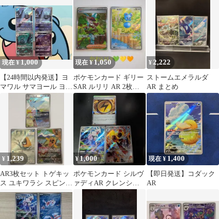
1,000
1,050
2,222
現在 ¥
現在 ¥
¥
【24時間以内発送】ヨ
ポケモンカード ギリー
ストームエメラルダ
マワル サマヨール ヨノ
SAR ルリリ AR 2枚セッ
AR まとめ
ワール AR 4枚セット
ト
1,239
1,000
1,400
¥
¥
現在 ¥
AR3枚セット トゲキッ
ポケモンカード シルヴ
【即日発送】コダック
ス ユキワラシ スピンロ
ァディAR クレンシア
AR
トム 203/193
ロマ AR エネルギーR 3
枚セット