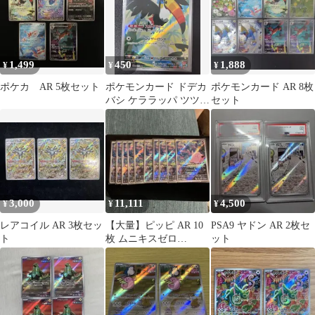
1,499
450
1,888
¥
¥
¥
ポケカ AR 5枚セット
ポケモンカード ドデカ
ポケモンカード AR 8枚
バシ ケララッパ ツツケ
セット
ラ 11枚セット
3,000
11,111
4,500
¥
¥
¥
レアコイル AR 3枚セッ
【大量】ピッピ AR 10
PSA9 ヤドン AR 2枚セ
ト
枚 ムニキスゼロ
ット
086/080 2