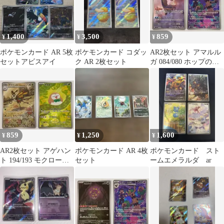
1,400
3,500
859
¥
¥
¥
ポケモンカード AR 5枚
ポケモンカード コダッ
AR2枚セット アマルル
セットアビスアイ
ク AR 2枚セット
ガ 084/080 ホップのオ
ーロット 204/193
859
1,250
1,600
¥
¥
¥
AR2枚セット アゲハン
ポケモンカード AR 4枚
ポケモンカード スト
ト 194/193 モクロー
セット
ームエメラルダ ar
082/080