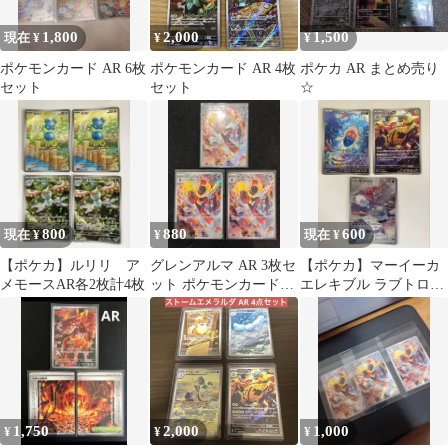
1,800
2,000
1,500
現在 ¥
¥
¥
ポケモンカード AR 6枚
ポケモンカード AR 4枚
ポケカ AR まとめ売り
セット
セット
☆
800
880
600
現在 ¥
¥
現在 ¥
【ポケカ】ルリリ ア
グレンアルマ AR 3枚セ
【ポケカ】マーイーカ
メモースAR各2枚計4枚
ット ポケモンカードゲ
エレキブル ラブトロス
ーム
AR 3枚セット
1,750
2,000
1,000
¥
¥
¥