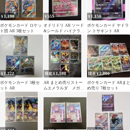
1,190
555
1,150
¥
¥
¥
ポケモンカード ロケッ
オドリドリ AR ソード
ポケモンカード ヤドラ
ト団 AR 3枚セット
&シールド ハイクラス
ン トサキント AR
パック VSTARユニバー
ス キ…
1,222
1,500
2,000
¥
現在 ¥
現在 ¥
ポケモンカード 3枚セ
AR まとめ売りストー
ポケモンカード ARま
ット AR
ムエメラルダ メガド
め売り 7枚セット
リーム アビスアイ
マーイーカ等