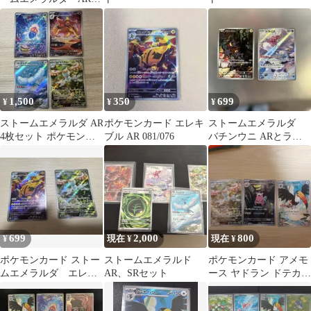
10枚セット
1,500
350
699
¥
¥
¥
ストームエメラルダ AR
ポケモンカード エレキ
ストームエメラルダ
4枚セット ポケモンカ
ブル AR 081/076
バチンウニ ARとラブ
ード
ロスAR ポケモンカー
ド
699
2,000
800
¥
現在 ¥
現在 ¥
ポケモンカード ストー
ストームエメラルド
ポケモンカード アメモ
ムエメラルダ エレキ
AR、SRセット
ース ヤドラン ドテカツ
ブル アメモース AR2枚
ラ AR3枚セット
セット