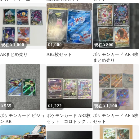
1,000
1,000
800
現在 ¥
¥
現在 ¥
ARまとめ売り
AR2枚セット
ポケモンカード AR 4枚
まとめ売り
555
1,222
1,100
¥
¥
現在 ¥
ポケモンカード ピジョ
ポケモンカード AR3枚
ポケモンカード AR 5枚
ン AR
セット コロトック ヌ
セット
メルゴン ストリンダー