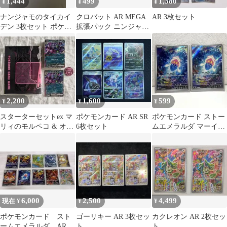
1,444
499
1,380
¥
¥
¥
ナンジャモのタイカイ
クロバット AR MEGA
AR 3枚セット
デン 3枚セット ポケモ
拡張パック ニンジャス
ンカード
ピナー 091/083
2,200
1,600
599
¥
¥
¥
スターターセットex マ
ポケモンカード AR SR
ポケモンカード ストー
リィのモルペコ & オー
6枚セット
ムエメラルダ マーイー
ロンゲex プロモなし 外
カ AR 2枚セット
箱なし
6,000
2,500
4,499
現在 ¥
¥
¥
ポケモンカード スト
ゴーリキー AR 3枚セッ
カクレオン AR 2枚セッ
ームエメラルダ AR
ト
ト