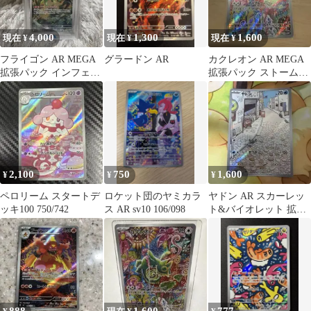
4,000
1,300
1,600
現在 ¥
現在 ¥
現在 ¥
フライゴン AR MEGA
グラードン AR
カクレオン AR MEGA
拡張パック インフェル
拡張パック ストームエ
ノX 088/080
メラルダ キラ 088/076
2,100
750
1,600
¥
¥
¥
ペロリーム スタートデ
ロケット団のヤミカラ
ヤドン AR スカーレッ
ッキ100 750/742
ス AR sv10 106/098
ト&バイオレット 拡張
パック バイオレットex
キラ …