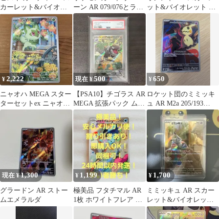
カーレット&バイオレ
ーン AR 079/076とライ
ット&バイオレット 拡
ット 強化拡張パック ク
コウRR
張パック ナイトワンダ
リムゾン…
ラー キラ…
2,222
500
650
¥
現在 ¥
¥
ニャオハ MEGA スター
【PSA10】チゴラス AR
ロケット団のミミッキ
ターセットex ニャオハ
MEGA 拡張パック ムニ
ュ AR M2a 205/193
&マスカーニャex ar
キスゼロ 089
MEGAドリームex
1,300
1,199
1,700
現在 ¥
¥
¥
グラードン AR ストー
極美品 フタチマル AR
ミミッキュ AR スカー
ムエメラルダ
1枚 ホワイトフレア ポ
レット&バイオレット
ケモンカード
ハイクラスパック シャ
イニートレ…