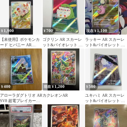
1,900
700
1,100
¥
¥
現在 ¥
【未使用】ポケモンカ
ゴクリン AR スカーレ
ラッキー AR スカーレ
ード ヒバニー AR
ット&バイオレット 拡
ット&バイオレット 拡
745/742 スタートデッキ
張パック ステラミラク
張パック 変幻の仮面 キ
ル キラ …
ラ 11…
400
1,200
500
¥
現在 ¥
¥
アローラダグトリオ AR
カクレオンAR
ユキハミ AR スカーレ
SV8 超電ブレイカー
ット&バイオレット 拡
116/106
張パック ワイルドフォ
ース キラ