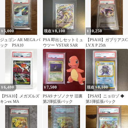
5,000
8,100
10,250
¥
現在 ¥
¥
ジュゴン AR MEGA パ
PSA 即出しセットミュ
【PSA10】ガブリアスC
ック PSA10
ウツー VSTAR SAR
LV.X P 25th
6,480
7,500
8,100
¥
¥
現在 ¥
【PSA10】メガズルズ
PSA9 ナゾノクサ 旧裏
【PSA9】ニョロゾ ◆
キンex MA
第2弾拡張パック
第1弾拡張パック