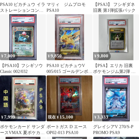
PSA10 ピカチュウ イラ
マリィ ジムプロモ
【PSA3】 フシギダネ
ストレーションコンテ
PSA10
旧裏 第1弾拡張パック
スト 2024 242/SV-P
7,000
9,850
9,800
¥
¥
¥
【PSA10】フシギソウ
PSA10 ピカチュウV
【PSA】エリカ 旧裏
Classic 002/032
005/015 ゴールデンボッ
ポケモンジム第2弾 ポ
クス 25th ポケカ
ケモンカード
7,999
15,100
3,333
¥
現在 ¥
¥
ポケモンカード サンダ
ポートガス D エース
グレイシアV 270/S-P
ースVMAX 夏ポケカ
OP02-013 PSA10
PROMO PSA9
プロモ 中国語 PSA9