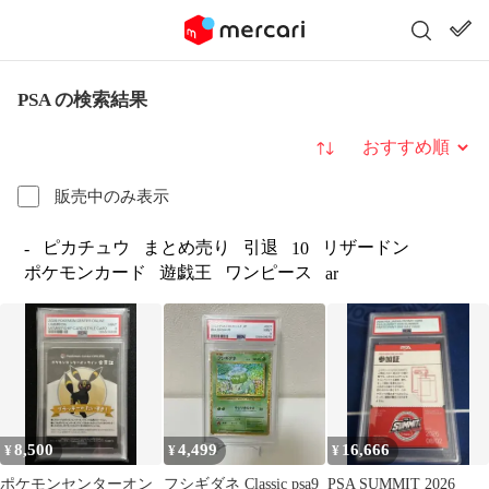
PSA の検索結果
並び替え
販売中のみ表示
ピカチュウ
まとめ売り
引退
リザードン
-
10
ポケモンカード
遊戯王
ワンピース
ar
8,500
4,499
16,666
¥
¥
¥
ポケモンセンターオン
フシギダネ Classic psa9
PSA SUMMIT 2026