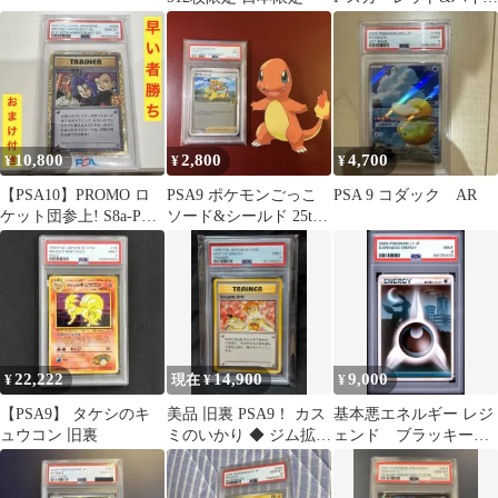
レット 拡張パック バト
ルパート…
10,800
2,800
4,700
¥
¥
¥
【PSA10】PROMO ロ
PSA9 ポケモンごっこ
PSA 9 コダック AR
ケット団参上! S8a-P
ソード&シールド 25th
006/025
ミラー
22,222
14,900
9,000
¥
現在 ¥
¥
【PSA9】 タケシのキ
美品 旧裏 PSA9！ カス
基本悪エネルギー レジ
ュウコン 旧裏
ミのいかり ◆ ジム拡張
ェンド ブラッキー
第1弾 リーダーズスタ
psa9
ジアム