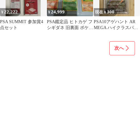
22,222
24,999
300
¥
¥
現在 ¥
PSA SUMMIT 参加賞4
PSA鑑定品 ヒトカゲ フ
PSA10アゲハント AR
点セット
シギダネ 旧裏面 ポケモ
MEGA ハイクラスパッ
ンカード 3枚セット
ク MEGAドリームex
次へ