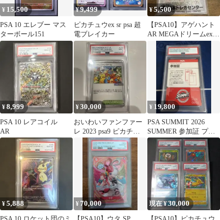
15,500
9,499
5,500
¥
¥
¥
PSA 10 エレブー マス
ピカチュウex sr psa 超
【PSA10】アゲハント
ターボール151
電ブレイカー
AR MEGAドリームex
194/193
8,999
30,000
19,800
¥
¥
¥
PSA 10 レアコイル
おいわいファンファー
PSA SUMMIT 2026
AR
レ 2023 psa9 ピカチュ
SUMMER 参加証 プロ
ウ ヒトカゲ
モ
5,888
70,000
30,000
¥
¥
現在 ¥
PSA 10 ロケット団のミ
【PSA10】ウタ SP
【PSA10】ピカチュウ