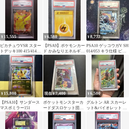
15,555
6,580
8,777
¥
¥
¥
ピカチュウVSR スター
【PSA9】ポケモンカー
PSA10 ゲッコウガV SH
トデッキ100 415/414
ド かみなりエネルギー
014/053 キラ仕様 ピカ
PSA9
旧裏 pokemoncard
チュウマーク
15,800
7,400
6,500
¥
現在 ¥
¥
【PSA10】サンダース
ポケットモンスターカ
グルトン AR スカーレ
マスボミラー151
ードダスロケット団明
ット&バイオレット 拡
日に向かって撃て
張パック PSA 10
104PSA8