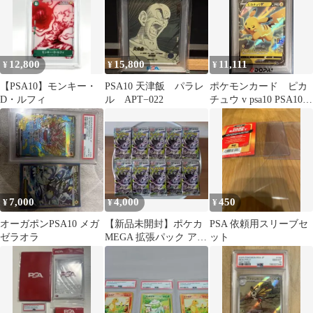
12,800
15,800
11,111
¥
¥
¥
【PSA10】モンキー・
PSA10 天津飯 パラレ
ポケモンカード ピカ
D・ルフィ
ル APT−022
チュウ v psa10 PSA10
ピカチュウ V ポケカ
7,000
4,000
450
¥
¥
¥
オーガポンPSA10 メガ
【新品未開封】ポケカ
PSA 依頼用スリーブセ
ゼラオラ
MEGA 拡張パック アビ
ット
スアイ 10パック【サー
チなし】