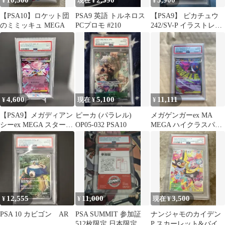
10,500
2,590
5,900
¥
現在 ¥
¥
【PSA10】ロケット団
PSA9 英語 トルネロス
【PSA9】 ピカチュウ
のミミッキュ MEGA
PCプロモ #210
242/SV-P イラストレー
ション
4,600
5,100
11,111
¥
現在 ¥
¥
【PSA9】メガディアン
ピーカ (パラレル)
メガゲンガーex MA
シーex MEGA スタータ
OP05-032 PSA10
MEGA ハイクラスパッ
ーセットMEGA
ク MEGAドリーム
PSA10
12,555
11,000
3,500
¥
¥
現在 ¥
PSA 10 カビゴン AR
PSA SUMMIT 参加証
ナンジャモのカイデン
512枚限定 日本限定
P スカーレット&バイオ