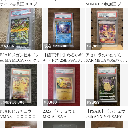
ライン会員証 2026ブラ
SUMMER 参加証 プロ
ッキー PSA9
モ
6,666
22,700
4,980
¥
現在 ¥
¥
PSA10メガシビルドン
【値下げ中】わるいギ
アセロラのいたずら
ex MA MEGA ハイクラ
ャラドス 25th PSA10 ポ
SAR MEGA 拡張パック
スパック
ケモンカード
メガシンフォニア psa9
10,300
3,000
9,999
現在 ¥
¥
¥
PSA10ピカチュウ
2025 ピカチュウ P
【PSA10】ピカチュウ
VMAX：コロコロコミ
MEGA PSA-6
25th ANNIVERSARY
ック
COLLECTION