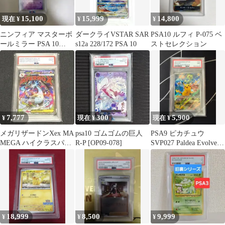
15,100
15,999
14,800
現在 ¥
¥
¥
ニンフィア マスターボ
ダークライVSTAR SAR
PSA10 ルフィ P-075 ベ
ールミラー PSA 10
s12a 228/172 PSA 10
ストセレクション
GEM MT
7,777
300
5,900
¥
現在 ¥
現在 ¥
メガリザードンXex MA
psa10 ゴムゴムの巨人
PSA9 ピカチュウ
MEGA ハイクラスパッ
R-P [OP09-078]
SVP027 Paldea Evolved
クドリーム PSA9
ET
18,999
8,500
9,999
¥
¥
¥