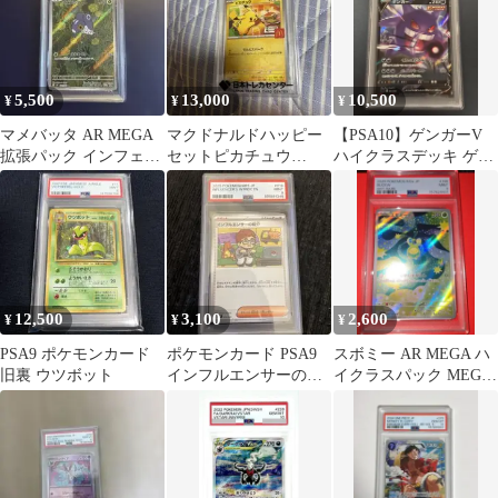
5,500
13,000
10,500
¥
¥
¥
マメバッタ AR MEGA
マクドナルドハッピー
【PSA10】ゲンガーV
拡張パック インフェル
セットピカチュウ
ハイクラスデッキ ゲン
ノX PSA10鑑定済み
PSA10
ガーVMAX 001/019
12,500
3,100
2,600
¥
¥
¥
PSA9 ポケモンカード
ポケモンカード PSA9
スボミー AR MEGA ハ
旧裏 ウツボット
インフルエンサーの紹
イクラスパック MEGA
介 ②
ドリームex psa9