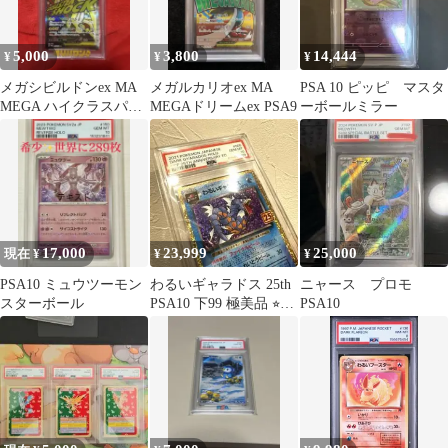
5,000
3,800
14,444
¥
¥
¥
メガシビルドンex MA
メガルカリオex MA
PSA 10 ピッピ マスタ
MEGA ハイクラスパッ
MEGAドリームex PSA9
ーボールミラー
ク MEGAドリームex
キ…
17,000
23,999
25,000
現在 ¥
¥
¥
PSA10 ミュウツーモン
わるいギャラドス 25th
ニャース プロモ
スターボール
PSA10 下99 極美品 ⭐︎ポ
PSA10
ケモンカード