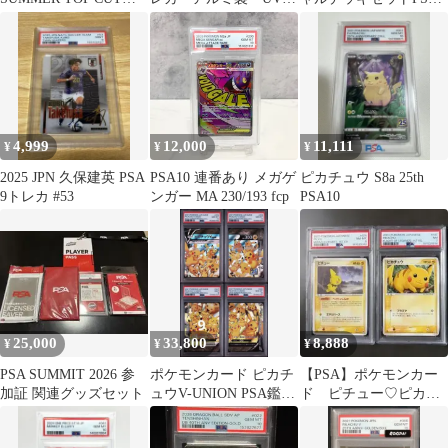
ード 鑑定品
ット スタンド付き
2枚連番セット
レモンイエロー
4,999
12,000
11,111
¥
¥
¥
2025 JPN 久保建英 PSA
PSA10 連番あり メガゲ
ピカチュウ S8a 25th
9トレカ #53
ンガー MA 230/193 fcp
PSA10
25,000
33,800
8,888
¥
¥
¥
PSA SUMMIT 2026 参
ポケモンカード ピカチ
【PSA】ポケモンカー
加証 関連グッズセット
ュウV-UNION PSA鑑定
ド ピチュー♡ピカチ
品 4連番 psa10.9
ュウ ADV２枚セット