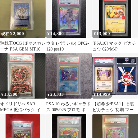
2,000
14,800
13,000
現在 ¥
¥
¥
遊戯王OCG I:Pマスカレ
ウタ (パラレル) OP02-
[PSA10] マック ピカチ
ーナ PSA GEM MT10
120 psa10
ュウ 020/M-P
13,500
23,333
14,999
¥
¥
¥
オドリドリex SAR
PSA 10 わるいギャラド
【超希少/PSA1】旧裏
MEGA 拡張パック イン
ス 005/025 プロモ ポケ
ピカチュウ 初期 マーク
フェルノX 111/080
モンカード 25th
あり 第1弾拡張パック