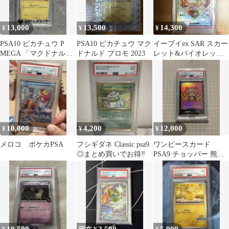
13,000
13,500
14,300
¥
¥
¥
PSA10 ピカチュウ P
PSA10 ピカチュウ マク
イーブイex SAR スカー
MEGA 「マクドナルド
ドナルド プロモ 2023
レット&バイオレット
オリジナル 2025」
ハイクラスパック psa10
10,000
4,200
12,000
¥
¥
¥
メロコ ポケカPSA
フシギダネ Classic psa9
ワンピースカード
◎まとめ買いでお得‼️
PSA9 チョッパー 熊本
スペシャル