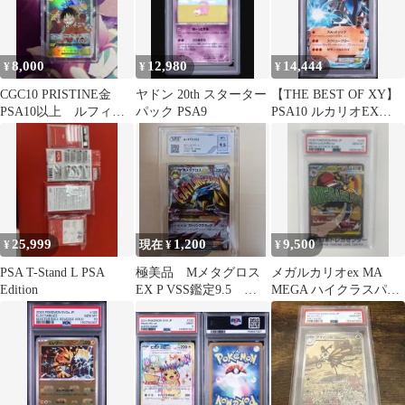
8,000
12,980
14,444
¥
¥
¥
CGC10 PRISTINE金
ヤドン 20th スターター
【THE BEST OF XY】
PSA10以上 ルフィ
パック PSA9
PSA10 ルカリオEX
OP07-109
【ワンオーナー】
25,999
1,200
9,500
¥
現在 ¥
¥
PSA T-Stand L PSA
極美品 Mメタグロス
メガルカリオex MA
Edition
EX P VSS鑑定9.5
MEGA ハイクラスパッ
PSA10相当 鑑定書付
ク MEGAドリームex キ
き
ラ…