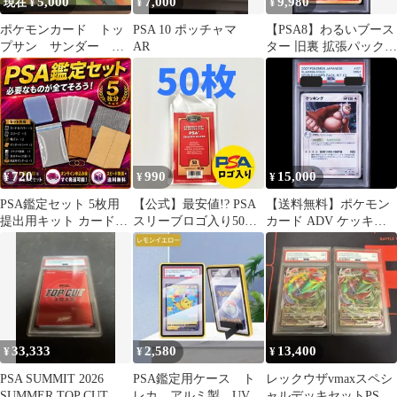
5,000
7,000
9,980
現在 ¥
¥
¥
ポケモンカード トッ
PSA 10 ポッチャマ
【PSA8】わるいブース
プサン サンダー フ
AR
ター 旧裏 拡張パック
リーザー ファイヤ
「ロケット団」
ー 裏緑 psa 連番
720
990
15,000
¥
¥
¥
PSA鑑定セット 5枚用
【公式】最安値!? PSA
【送料無料】ポケモン
提出用キット カードセ
スリーブロゴ入り50枚
カード ADV ケッキン
イバー スリーブ 梱包資
入り
グ キラ ホロ PSA9 PSA
材 トレカ カードセーバ
鑑定 071/108
ー ポケカ ワンピースカ
ード 遊戯王 BGS対応
33,333
2,580
13,400
¥
¥
¥
PSA SUMMIT 2026
PSA鑑定用ケース ト
レックウザvmaxスペシ
SUMMER TOP CUTカ
レカ アルミ製 UVカ
ャルデッキセットPSA9