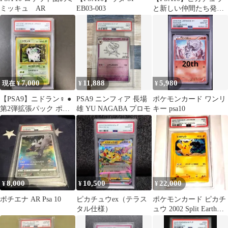
ミッキュ AR
EB03-003
と新しい仲間たち発売
記念カード4連番セット
7,000
11,888
5,980
現在 ¥
¥
¥
【PSA9】ニドラン♀ ●
PSA9 ニンフィア 長場
ポケモンカード ワンリ
第2弾拡張パック ポケ
雄 YU NAGABA プロモ
キー psa10
モンジャングル
8,000
10,500
22,000
¥
¥
¥
ポチエナ AR Psa 10
ピカチュウex（テラス
ポケモンカード ピカチ
タル仕様）
ュウ 2002 Split Earth
PSA 3