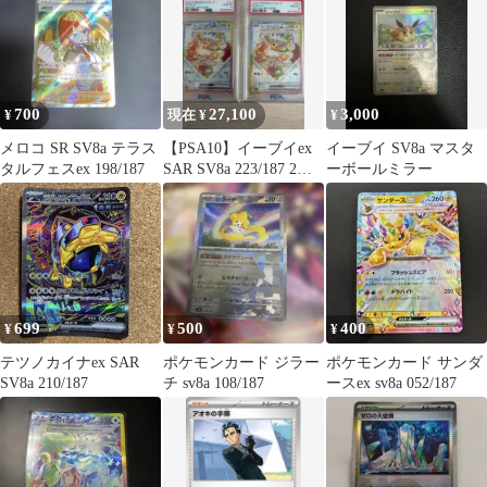
700
27,100
3,000
¥
現在 ¥
¥
メロコ SR SV8a テラス
【PSA10】イーブイex
イーブイ SV8a マスタ
タルフェスex 198/187
SAR SV8a 223/187 2枚
ーボールミラー
セット
699
500
400
¥
¥
¥
テツノカイナex SAR
ポケモンカード ジラー
ポケモンカード サンダ
SV8a 210/187
チ sv8a 108/187
ースex sv8a 052/187