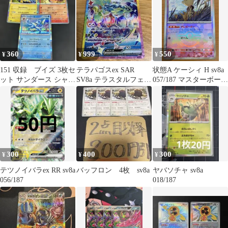
360
999
550
¥
¥
¥
151 収録 ブイズ 3枚セ
テラパゴスex SAR
状態A ケーシィ H sv8a
ット サンダース シャワ
SV8a テラスタルフェス
057/187 マスターボール
ーズ ブースター sv8a
ex 226/187
ミラー マスボミラー ★
ポケカ ポケモンカード
ゲーム
300
400
300
¥
¥
¥
テツノイバラex RR sv8a
バッフロン 4枚 sv8a
ヤバソチャ sv8a
056/187
018/187