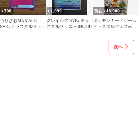
300
1,099
18,000
¥
¥
現在 ¥
つりざおMAX ACE
グレイシア SV8a テラ
ポケモンカードゲーム
SV8a テラスタルフェス
スタルフェスex 040/187
テラスタルフェスex 未
ex 142/187
開封BOXシュリンク付
き
次へ