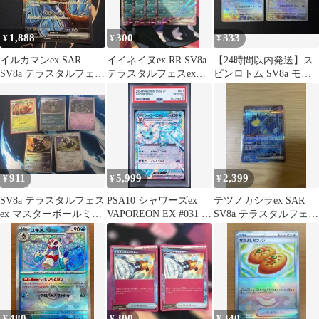
1,888
300
333
¥
¥
¥
イルカマンex SAR
イイネイヌex RR SV8a
【24時間以内発送】ス
SV8a テラスタルフェス
テラスタルフェスex
ピンロトム SV8a モン
ex 207/187
102/187 4枚セット
スターボールミラー2枚
セット
911
5,999
2,399
¥
¥
¥
SV8a テラスタルフェス
PSA10 シャワーズex
テツノカシラex SAR
ex マスターボールミラ
VAPOREON EX #031 テ
SV8a テラスタルフェス
ー 5種まとめ売り
ラスタルフェスex SV8a
ex 214/187他
RR
480
300
340