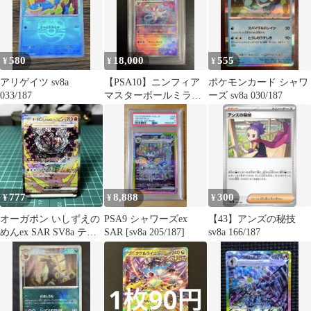
580
18,000
555
¥
¥
¥
アリゲイツ sv8a
【PSA10】ニンフィア
ポケモンカード シャワ
033/187
マスターボールミラー
ーズ sv8a 030/187
SV8a 068/187
777
8,888
300
¥
¥
¥
オーガポン いしずえの
PSA9 シャワーズex
【43】アンズの秘技
めんex SAR SV8a テラ
SAR [sv8a 205/187]
sv8a 166/187
スタルフェスex 216…