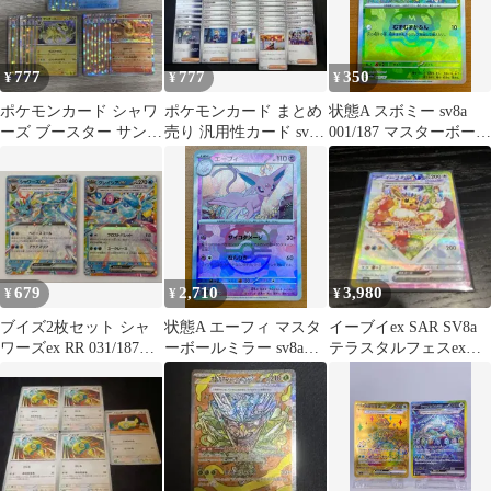
777
777
350
¥
¥
¥
ポケモンカード シャワ
ポケモンカード まとめ
状態A スボミー sv8a
ーズ ブースター サンダ
売り 汎用性カード sv8a
001/187 マスターボール
ース 各8枚セット ②
サポートのみ 80枚↑
ミラー マスボ ★ ポケ
カ ポケモンカードゲー
ム
679
2,710
3,980
¥
¥
¥
ブイズ2枚セット シャ
状態A エーフィ マスタ
イーブイex SAR SV8a
ワーズex RR 031/187
ーボールミラー sv8a
テラスタルフェスex
SV8a グレイシアex RR
062/187 マスボ ★ ポケ
224/187
041/187 SV8a ポケモン
カ ポケモンカードゲー
カード PokemonCard
ム