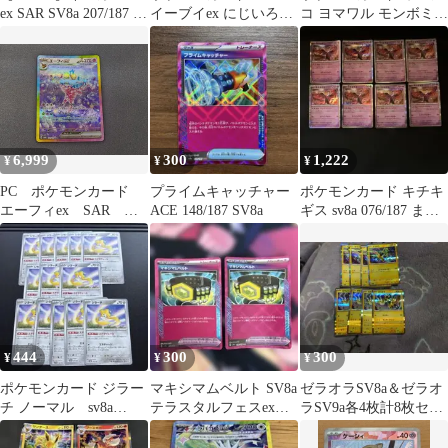
ex SAR SV8a 207/187 ポ
イーブイex にじいろ
コ ヨマワル モンボミラ
ケモンカード
DNA サンダースex
ー 2枚セット 即日発
送
6,999
300
1,222
¥
¥
¥
PC ポケモンカード
プライムキャッチャー
ポケモンカード キチキ
エーフィex SAR
ACE 148/187 SV8a
ギス sv8a 076/187 まと
211/187 SV8a ※商品
め売り
説明文確認
444
300
300
¥
¥
¥
ポケモンカード ジラー
マキシマムベルト SV8a
ゼラオラSV8a＆ゼラオ
チ ノーマル sv8a
テラスタルフェスex
ラSV9a各4枚計8枚セッ
sv3a16枚セット
159/187 2枚セット
ト★おまけ付き