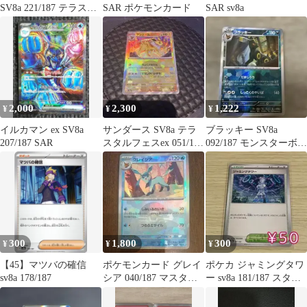
SV8a 221/187 テラスタ
SAR ポケモンカード
SAR sv8a
ルフェスex
2,000
2,300
1,222
¥
¥
¥
イルカマン ex SV8a
サンダース SV8a テラ
ブラッキー SV8a
207/187 SAR
スタルフェスex 051/187
092/187 モンスターボー
マスターボールミラー
ルミラー
300
1,800
300
¥
¥
¥
【45】マツバの確信
ポケモンカード グレイ
ポケカ ジャミングタワ
sv8a 178/187
シア 040/187 マスター
ー sv8a 181/187 スタジ
ボールミラー SV8a
アム どうぐ無効化