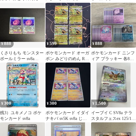
sv8a 4枚セット 型番揃
sv8a 168/187 4枚 #6
030/187
い
888
599
888
¥
¥
¥
くさりもち モンスター
ポケモンカード オーガ
ポケモンカード ニンフ
ボールミラー sv8a
ポン みどりのめん RR
ィア ブラッキー 各8枚
154/187 2枚セット
020/187 sv8a 4枚
セット ①
300
300
1,500
¥
¥
¥
残3）ユキメノコ ポケ
ポケモンカード イダイ
イーブイ C SV8a テラ
モンカード sv8a
ナキバ sv5K sv8a じば
スタルフェスex 125/187
んほうかい
モンスターボール