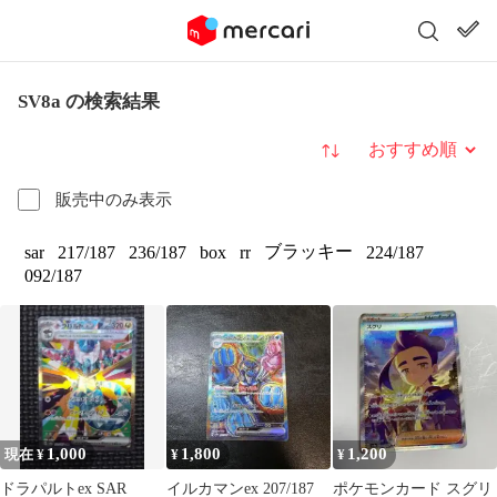
SV8a の検索結果
並び替え
販売中のみ表示
ブラッキー
sar
217/187
236/187
box
rr
224/187
092/187
1,000
1,800
1,200
現在 ¥
¥
¥
ドラパルトex SAR
イルカマンex 207/187
ポケモンカード スグリ