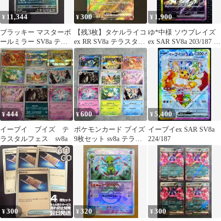
11,344
300
1,900
¥
¥
¥
ブラッキー マスターボ
【残3枚】タケルライコ
ゆ*中様 ソウブレイズ
ールミラー SV8a テラ
ex RR SV8a テラスタル
ex SAR SV8a 203/187 テ
スタルフェスex 092/187
フェスex 124/187
ラスタルフェスe
444
600
5,400
¥
¥
¥
イーブイ ブイズ テ
ポケモンカード ブイズ
イーブイex SAR SV8a
ラスタルフェス sv8a
9枚セット sv8a テラス
224/187
タルフェス
300
320
300
¥
¥
¥