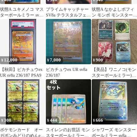
¥
¥
¥
状態A ユキメノコ マス
プライムキャッチャー
状態A なかよしポフィ
ターボールミラー sv8a
SV8a テラスタルフェス
ン モンボ モンスターボ
038/187 マスボミラー
ex 148/187 2枚セット
ールミラー SV8a
★ ポケカ ポケモンカー
147/187 ★ ポケカ ポケ
ドゲーム
モンカードゲーム
12,000
7,000
900
¥
¥
¥
【秋田】ピカチュウex
ピカチュウex UR sv8a
【美品】ワニノコ(モン
UR sv8a 236/187 PSA9
236/187
スターボールミラー)
{032/187} [SV8a]
300
444
666
¥
¥
¥
ポケモンカード オー
スイレンのお世話 モン
シャワーズ モンスター
ガポンみどりのめんex
スターボールミラー
ボールミラー sv8a