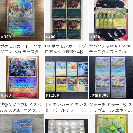
300
400
300
¥
¥
¥
ポケモンカード パオ
J24.ポケモンカード ゾ
ヤバソチャex RR SV8a
ジアン sv8a テラスタル
ロア sv8a 096/187 4枚セ
テラスタルフェスex
フェスex モンスターボ
ット
019/187 5枚セット
ール
500
1,200
300
¥
¥
現在 ¥
状態A ソウブレイズ G
ポケモンカード モンス
ジラーチ ミラー 4枚 ス
sv8a 070/187 マスター
ターボールミラー
テラヴェール エネチャ
ボールミラー マスボ ★
SV8a まとめ売り 8枚セ
ージ sv8a ねがいぼし
ポケカ ポケモンカード
ット
ゲーム