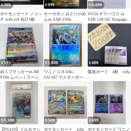
300
999
6,000
¥
¥
¥
ポケモンカード ノコッ
オーガポン みどりのめ
#1554 テラパゴス ex
チ sv8a sv9 合計5枚
んex SAR SV8a
SAR 130/102 Terapagos
ex SAR 130/102 sv7 テ
ラパゴス UR 237/187
Terapagos ex UR 237/187
sv8a
595
1,000
400
¥
¥
¥
40.3.ブラッキーex RR
ワニノコ H sv8a
緊急ボード 4枚 sv8a
SV8a ムーンミラージ
032/187 マスターボール
ュ ポケモンカード
ミラー マスボ 状態A ★
ポケカ ポケモンカード
ゲーム
9,300
549
699
¥
¥
¥
【PSA10】イルカマン
ポケモンカード sv8a
ポケモンカード ワニノ