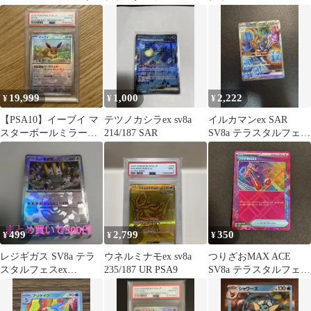
ケモンカード
181/187
19,999
1,000
2,222
¥
¥
¥
【PSA10】イーブイ マ
テツノカシラex sv8a
イルカマンex SAR
スターボールミラー
214/187 SAR
SV8a テラスタルフェス
SV8a 125/187
ex 207/187
499
2,799
350
¥
¥
¥
レジギガス SV8a テラ
ウネルミナモex sv8a
つりざおMAX ACE
スタルフェスex
235/187 UR PSA9
SV8a テラスタルフェス
132/187 マスボミラー
ex 142/187