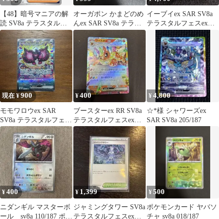
【48】暗号マニアの解
オーガポン かまどのめ
イーブイex SAR SV8a
読 SV8a テラスタルフ
んex SAR SV8a テラス
テラスタルフェスex
ェスex 165/187
タルフェスex 204/…
224/187
900
400
4,800
現在 ¥
¥
¥
モモワロウex SAR
ブースターex RR SV8a
☆*様 シャワーズex
SV8a テラスタルフェス
テラスタルフェスex
SAR SV8a 205/187
ex 219/187
022/187
400
1,399
500
¥
¥
¥
ニダンギル マスターボ
ジャミングタワー SV8a
ポケモンカード ヤバソ
ール sv8a 110/187 ポ
テラスタルフェスex
チャ sv8a 018/187