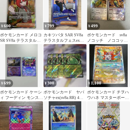
600
799
499
¥
¥
¥
ポケモンカード メロコ
カキツバタ SAR SV8a
ポケモンカード sv8a
SR SV8a テラスタルフ
テラスタルフェスex
ノコッチ ノココッ
ェスex 198/187
229/187
チ 進化ラインモンス
ターボールミラー
699
300
1,100
¥
¥
¥
ポケモンカード ケーシ
ポケモンカード ヤバ
ポケモンカード チヲハ
ィ フーディン モンスタ
ソチャex(sv8a.RR) 4枚
ウハネ マスターボール
ーボールミラー 2枚セ
セット
ミラー
ット即日発送