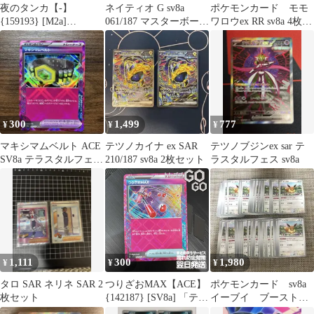
夜のタンカ【-】
ネイティオ G sv8a
ポケモンカード モモ
{159193} [M2a]
061/187 マスターボール
ワロウex RR sv8a 4枚セ
{014021} [mBD]
ミラー マスボ 状態A ★
ット 型番揃い
{151187} [SV8a] 4枚セ
ポケカ ポケモンカード
ット ハイクラスパック
ゲーム
「MEGAドリームex」
300
1,499
777
¥
¥
¥
マキシマムベルト ACE
テツノカイナ ex SAR
テツノブジンex sar テ
SV8a テラスタルフェス
210/187 sv8a 2枚セット
ラスタルフェス sv8a
ex 159/187
1,111
300
1,980
¥
¥
¥
タロ SAR ネリネ SAR 2
つりざおMAX【ACE】
ポケモンカード sv8a
枚セット
{142187} [SV8a] 「テラ
イーブイ ブーストし
スタルフェスex」sv8a
んか 100枚