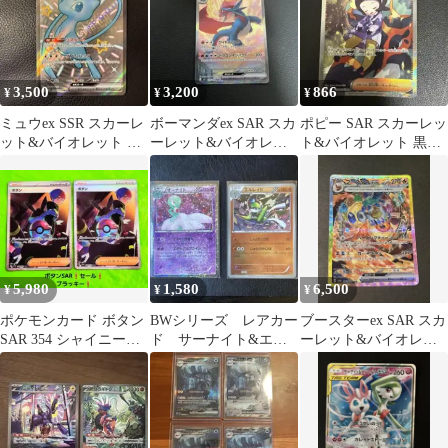
3,500
3,200
866
¥
¥
¥
ミュウex SSR スカーレ
ボーマンダex SAR スカ
ポピー SAR スカーレッ
ット&バイオレット ハ
ーレット&バイオレッ
ト&バイオレット 黒炎
イクラスパック シャイ
ト 拡張パック バトルパ
の支配者 138/108
ニート…
ートナ…
5,980
1,580
6,500
¥
¥
¥
ポケモンカード ボタン
BWシリーズ レアカー
ブースターex SAR スカ
SAR 354 シャイニート
ド サーナイト&エル
ーレット&バイオレッ
レジャー ブラッキー セ
レイド
ト ハイクラスパック テ
ール
ラスタ…