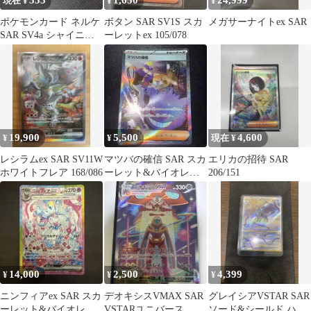
333
1,650
24,999
現在 ¥
¥
¥
ポケモンカード ネルケ
ボタン SAR SV1S スカ
メガサーナイトex SAR
SAR SV4a シャイニー
ーレットex 105/078
トレジャー 352/190
19,900
5,500
4,600
¥
¥
現在 ¥
レシラムex SAR SV11W
マツバの確信 SAR スカ
エリカの招待 SAR
ホワイトフレア 168/086
ーレット&バイオレッ
206/151
ト 拡張パック ワイルド
フォース…
14,000
2,500
4,399
¥
¥
¥
ニンフィアex SAR スカ
デオキシスVMAX SAR
グレイシアVSTAR SAR
ーレット&バイオレッ
VSTARユニバース
ソード&シールド ハイ