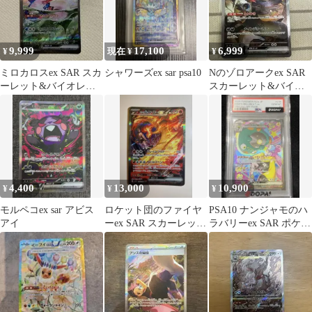
9,999
17,100
6,999
¥
現在 ¥
¥
ミロカロスex SAR スカ
シャワーズex sar psa10
Nのゾロアークex SAR
ーレット&バイオレッ
スカーレット&バイオ
ト 拡張パック 超電ブレ
レット 拡張パック バト
イカー…
ルパー…
4,400
13,000
10,900
¥
¥
¥
モルペコex sar アビス
ロケット団のファイヤ
PSA10 ナンジャモのハ
アイ
ーex SAR スカーレット
ラバリーex SAR ポケモ
&バイオレット 拡張パ
ンカード
ック ロ…