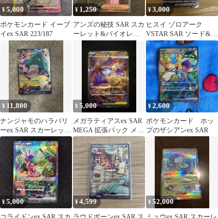
5,000
1,250
3,000
¥
¥
¥
ポケモンカード イーブ
アンズの秘技 SAR スカ
ヒスイ ゾロアーク
イex SAR 223/187
ーレット&バイオレッ
VSTAR SAR ソード&シ
ト ハイクラスパック テ
ールド ハイクラスパッ
ラスタル
ク VS…
11,800
5,000
2,600
¥
¥
¥
ナンジャモのハラバリ
メガラティアスex SAR
ポケモンカード ホッ
ーex SAR スカーレット
MEGA 拡張パック メガ
プのザシアンex SAR
&バイオレット 拡張パ
シンフォニア キラ 08…
ック バ…
5,000
4,599
52,000
¥
¥
¥
コライドンex SAR スカ
ラウドボーンex SAR ス
ミュウex SAR スカーレ