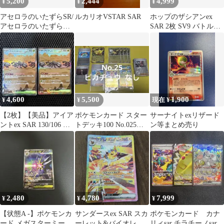
5,200
2,444
4,999
¥
¥
¥
アセロラのいたずらSR/
ルカリオVSTAR SAR
ホップのザシアンex
アセロラのいたずら
SAR 2枚 SV9 バトルパ
SAR
ートナーズ 128/100
4,600
5,500
1,900
¥
¥
現在 ¥
【2枚】【美品】アイア
ポケモンカード スター
サーナイトexリザード
ントex SAR 130/106 超
トデッキ100 No.025
ン等まとめ売り
電ブレイカー
SARピカチュウ無し
2,480
4,780
7,999
¥
¥
¥
【状態A -】ポケモンカ
サンダースex SAR スカ
ポケモンカード カナ
ード メガスターミーex
ーレット&バイオレッ
リィsar チラチーノsar