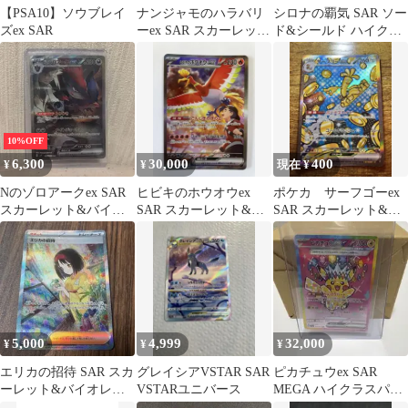
【PSA10】ソウブレイ
ナンジャモのハラバリ
シロナの覇気 SAR ソー
ズex SAR
ーex SAR スカーレット
ド&シールド ハイクラ
&バイオレット 拡張パ
スパック VSTARユニバ
ック バ…
ース…
10%OFF
6,300
30,000
400
¥
¥
現在 ¥
Nのゾロアークex SAR
ヒビキのホウオウex
ポケカ サーフゴーex
スカーレット&バイオ
SAR スカーレット&バ
SAR スカーレット&バ
レット 拡張パック バト
イオレット 強化拡張パ
イオレット ハイクラス
ルパー…
ック 熱風…
パック
5,000
4,999
32,000
¥
¥
¥
エリカの招待 SAR スカ
グレイシアVSTAR SAR
ピカチュウex SAR
ーレット&バイオレッ
VSTARユニバース
MEGA ハイクラスパッ
ト 強化拡張パック ポケ
ク MEGAドリームex