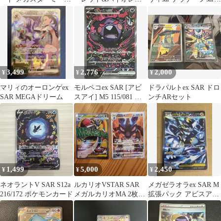
SAR
ト ハイクラスパック テ
ピカチュウvmax rrr
ラスタ…
3,499
2,776
2,000
¥
¥
¥
マリィのオーロンゲex
モルペコex SAR [アビ
ドラパルトex SAR ドロ
SAR MEGAドリーム
スアイ] M5 115/081 傷
ンチARセット
有り ポケモンカード ポ
ケカ
1,499
5,000
2,450
¥
¥
¥
ネオラントV SAR S12a
ルカリオVSTAR SAR
メガゼラオラex SAR M
216/172 ポケモンカード
メガルカリオMA 2枚セ
拡張パック アビスアイ
ット
キラ 112/081