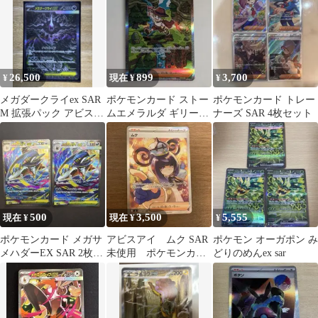
ユ…
ラスタタル
ラスタ…
26,500
899
3,700
¥
現在 ¥
¥
メガダークライex SAR
ポケモンカード ストー
ポケモンカード トレー
M 拡張パック アビスア
ムエメラルダ ギリー
ナーズ SAR 4枚セット
イ キラ 114/081
【SAR】 111/076
500
3,500
5,555
現在 ¥
現在 ¥
¥
ポケモンカード メガサ
アビスアイ ムク SAR
ポケモン オーガポン み
メハダーEX SAR 2枚セ
未使用 ポケモンカー
どりのめんex sar
ット
ド