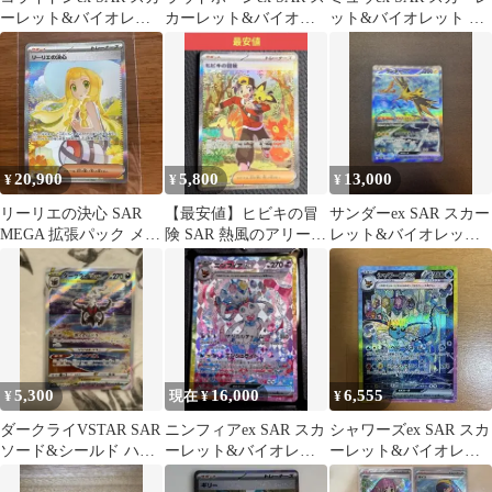
ーレット&バイオレッ
カーレット&バイオレ
ット&バイオレット ハ
ト 拡張パック バイオレ
ット 強化拡張パック ト
イクラスパック シャイ
ットe…
リプレ…
ニート…
20,900
5,800
13,000
¥
¥
¥
リーリエの決心 SAR
【最安値】ヒビキの冒
サンダーex SAR スカー
MEGA 拡張パック メガ
険 SAR 熱風のアリーナ
レット&バイオレット
ブレイブ キラ 091/063
③
強化拡張パック ポケモ
ンカー…
5,300
16,000
6,555
¥
現在 ¥
¥
ダークライVSTAR SAR
ニンフィアex SAR スカ
シャワーズex SAR スカ
ソード&シールド ハイ
ーレット&バイオレッ
ーレット&バイオレッ
クラスパック VSTAR
ト ハイクラスパックテ
ト ハイクラスパック テ