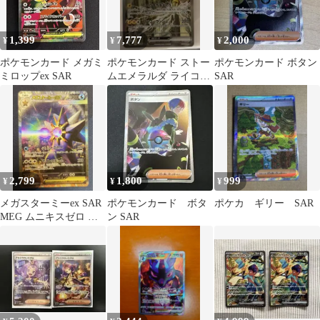
1,399
7,777
2,000
¥
¥
¥
ポケモンカード メガミ
ポケモンカード ストー
ポケモンカード ボタン
ミロップex SAR
ムエメラルダ ライコウ
SAR
ex SAR
2,799
1,800
999
¥
¥
¥
メガスターミーex SAR
ポケモンカード ボタ
ポケカ ギリー SAR
MEG ムニキスゼロ キ
ン SAR
ラ