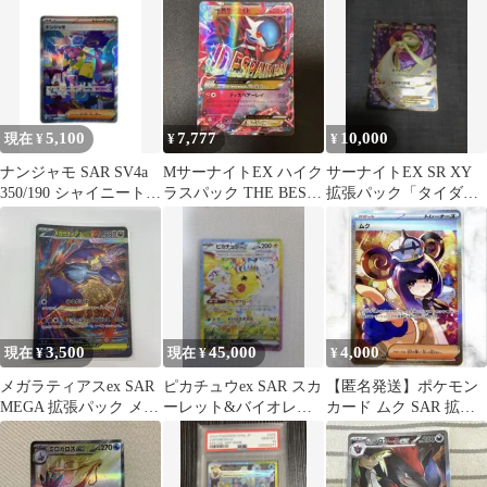
モンカー…
234
5,100
7,777
10,000
現在 ¥
¥
¥
ナンジャモ SAR SV4a
MサーナイトEX ハイク
サーナイトEX SR XY
350/190 シャイニートレ
ラスパック THE BEST
拡張パック「タイダル
ジャーex
OF XY キラ 092…
ストーム」 キラ
075/070
3,500
45,000
4,000
現在 ¥
現在 ¥
¥
メガラティアスex SAR
ピカチュウex SAR スカ
【匿名発送】ポケモン
MEGA 拡張パック メガ
ーレット&バイオレッ
カード ムク SAR 拡張
シンフォニア キラ 08…
ト 拡張パック 超電ブレ
パック アビスアイ
イカー
117/081