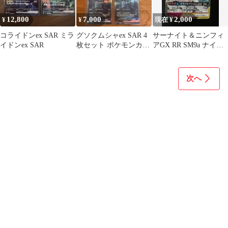
12,800
7,000
2,000
¥
¥
現在 ¥
コライドンex SAR ミラ
グソクムシャex SAR 4
サーナイト＆ニンフィ
イドンex SAR
枚セット ポケモンカー
アGX RR SM9a ナイト
ド
ユニゾン 031/055
次へ