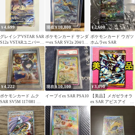
4,699
10,800
2,600
¥
現在 ¥
¥
グレイシアVSTAR SAR
ポケモンカード サンダ
ポケモンカード ウガツ
S12a VSTARユニバース
ーex SAR SV2a 204/165
ホムラex SAR
217/172
ポケカ
4,222
10,100
3,090
¥
現在 ¥
¥
ポケモンカード ムク
イーブイex SAR PSA10
【美品】メガゼラオラ
SAR SV5M 117/081 ポ
ex SAR アビスアイ ポ
ケカ トレーナーズ 美
ケモンカード ポケカ
品