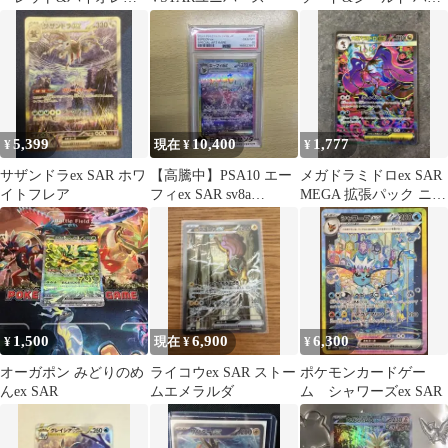
ト ハイクラスパック テ
クラスパック VSTAR
ラスタ…
ユ…
5,399
10,400
1,777
¥
現在 ¥
¥
サザンドラex SAR ホワ
【高騰中】PSA10 エー
メガドラミドロex SAR
イトフレア
フィex SAR sv8a
MEGA 拡張パック ニン
211/187
ジャスピナー キラ 11…
1,500
6,900
6,300
¥
現在 ¥
¥
オーガポン みどりのめ
ライコウex SAR ストー
ポケモンカードゲー
んex SAR
ムエメラルダ
ム シャワーズex SAR