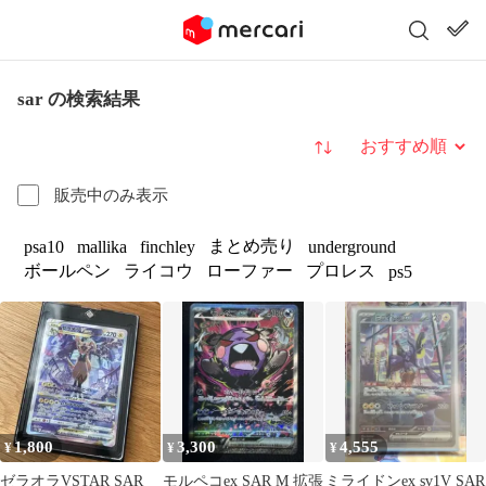
sar の検索結果
並び替え
販売中のみ表示
まとめ売り
psa10
mallika
finchley
underground
ボールペン
ライコウ
ローファー
プロレス
ps5
1,800
3,300
4,555
¥
¥
¥
ゼラオラVSTAR SAR
モルペコex SAR M 拡張
ミライドンex sv1V SAR