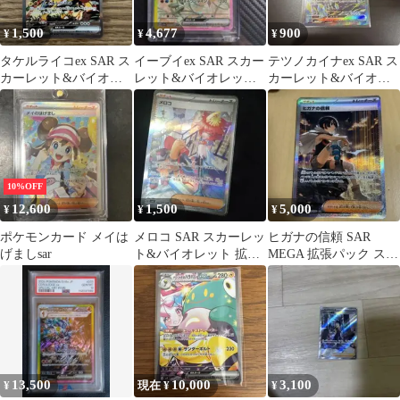
1,500
4,677
900
¥
¥
¥
タケルライコex SAR ス
イーブイex SAR スカー
テツノカイナex SAR ス
カーレット&バイオレ
レット&バイオレット
カーレット&バイオレ
ット ハイクラスパック
ハイクラスパック テラ
ット ハイクラスパック
テラス…
スタル…
テラス…
10%OFF
12,600
1,500
5,000
¥
¥
¥
ポケモンカード メイは
メロコ SAR スカーレッ
ヒガナの信頼 SAR
げましsar
ト&バイオレット 拡張
MEGA 拡張パック スト
パック 古代の咆哮
ームエメラルダ
092/0…
13,500
10,000
3,100
¥
現在 ¥
¥