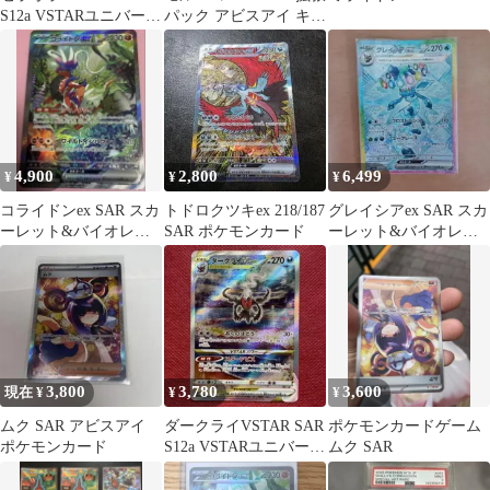
S12a VSTARユニバース
パック アビスアイ キラ
220/172
115/081
4,900
2,800
6,499
¥
¥
¥
コライドンex SAR スカ
トドロクツキex 218/187
グレイシアex SAR スカ
ーレット&バイオレッ
SAR ポケモンカード
ーレット&バイオレッ
ト 拡張パック バイオレ
ト ハイクラスパック テ
ットe…
ラスタ…
3,800
3,780
3,600
現在 ¥
¥
¥
ムク SAR アビスアイ
ダークライVSTAR SAR
ポケモンカードゲーム
ポケモンカード
S12a VSTARユニバース
ムク SAR
228/172