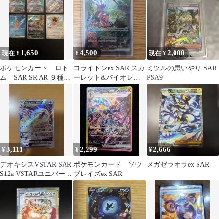
1,650
4,500
2,000
現在 ¥
¥
現在 ¥
ポケモンカード ロト
コライドンex SAR スカ
ミツルの思いやり SAR
ム SAR SR AR ９種
ーレット&バイオレッ
PSA9
まとめ売り
ト 拡張パック バイオレ
ットe…
3,111
2,299
2,666
¥
¥
¥
デオキシスVSTAR SAR
ポケモンカード ソウ
メガゼラオラex SAR
S12a VSTARユニバース
ブレイズex SAR
223/172