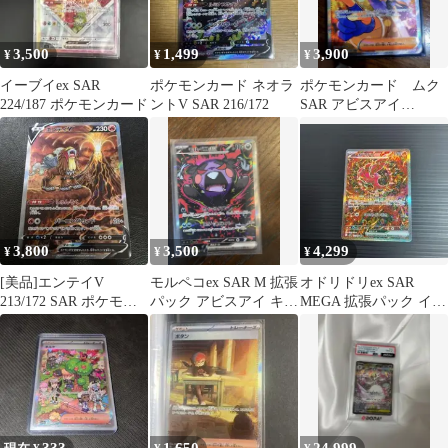
3,500
1,499
3,900
¥
¥
¥
イーブイex SAR
ポケモンカード ネオラ
ポケモンカード ムク
224/187 ポケモンカード
ントV SAR 216/172
SAR アビスアイ
117/081
3,800
3,500
4,299
¥
¥
¥
[美品]エンテイV
モルペコex SAR M 拡張
オドリドリex SAR
213/172 SAR ポケモン
パック アビスアイ キラ
MEGA 拡張パック イン
カード
115/081
フェルノX 111/080