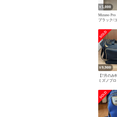
5,000
¥
Mizuno 
ブラック/
9,900
¥
【7月の
ミズノプロ
ッグ ネイ