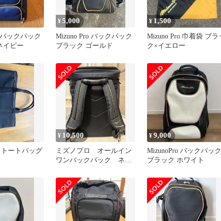
5,000
1,500
¥
¥
Pro バックパック
Mizuno Pro バックパック
Mizuno Pro 巾着袋 ブラ
ネイビー
ブラック ゴールド
ク×イエロー
10,500
9,000
¥
¥
 トートバッグ
ミズノプロ オールイン
MizunoPro バックパッ
ワンバックパック ネイ
ブラック ホワイト
ビー