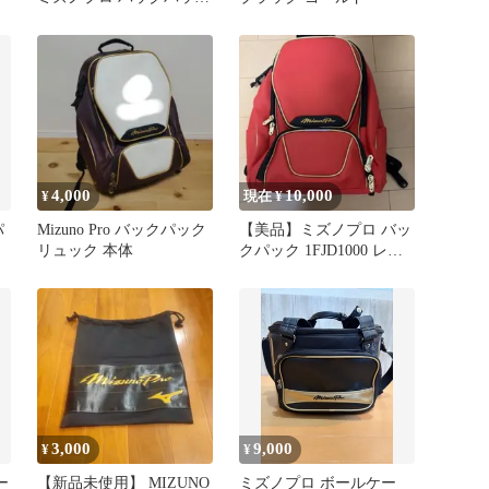
1FJD3000
4,000
10,000
¥
現在 ¥
パ
Mizuno Pro バックパック
【美品】ミズノプロ バッ
リュック 本体
クパック 1FJD1000 レッ
ド 40L
3,000
9,000
¥
¥
ー
【新品未使用】 MIZUNO
ミズノプロ ボールケー