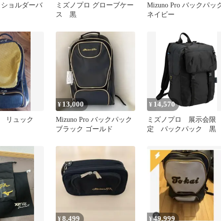
 ショルダーバ
ミズノプロ グローブケー
Mizuno Pro バックパッ
ス 黒
ネイビー
13,000
14,570
¥
¥
ロ リュック
Mizuno Pro バックパック
ミズノプロ 展示会限
ブラック ゴールド
定 バックパック 黒
8,499
49,999
¥
¥