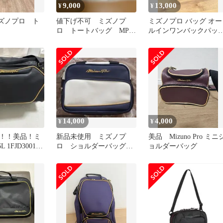
9,000
13,000
¥
¥
ミズノプロ ト
値下げ不可 ミズノプ
ミズノプロ バッグ オー
ロ トートバッグ MPト
ルインワンバックパッ
ートバッグ
リュック 53L
14,000
4,000
¥
¥
！！美品！ミ
新品未使用 ミズノプ
美品 Mizuno Pro ミニ
 1FJD3001
ロ ショルダーバッグ
ョルダーバッグ
ッグ
5Ｌ ネイビー ホワイ
ト 野球 廃盤