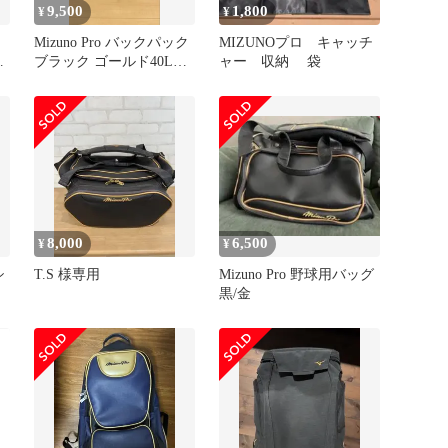
9,500
1,800
¥
¥
Mizuno Pro バックパック
MIZUNOプロ キャッチ
ク
ブラック ゴールド40L
ャー 収納 袋
1FJD1000
8,000
6,500
¥
¥
シ
T.S 様専用
Mizuno Pro 野球用バッグ
黒/金