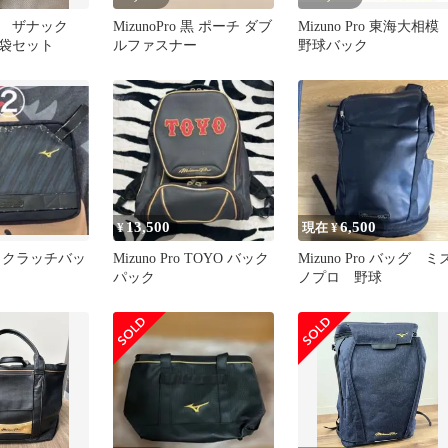
 ザナック
MizunoPro 黒 ポーチ ダブ
Mizuno Pro 東海大相
袋セット
ルファスナー
野球バック
13,500
6,500
¥
現在 ¥
 クラッチバッ
Mizuno Pro TOYO バック
Mizuno Pro バッグ ミ
パック
ノプロ 野球