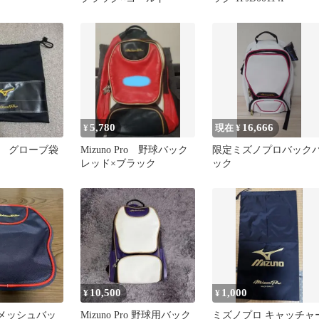
5,780
16,666
¥
現在 ¥
 グローブ袋
Mizuno Pro 野球バック
限定ミズノプロバック
レッド×ブラック
ック
10,500
1,000
¥
¥
ro メッシュバッ
Mizuno Pro 野球用バック
ミズノプロ キャッチャ