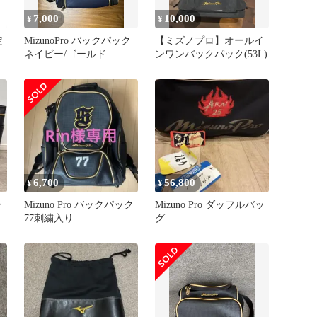
7,000
10,000
¥
¥
定
MizunoPro バックパック
【ミズノプロ】オールイ
ョ
ネイビー/ゴールド
ンワンバックパック(53L)
6,700
56,800
¥
¥
ー
Mizuno Pro バックパック
Mizuno Pro ダッフルバッ
77刺繍入り
グ