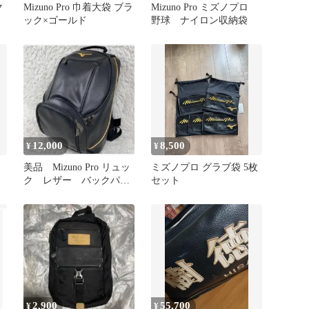
ク
Mizuno Pro 巾着大袋 ブラ
Mizuno Pro ミズノプロ
ック×ゴールド
野球 ナイロン収納袋
12,000
8,500
¥
¥
美品 Mizuno Pro リュッ
ミズノプロ グラブ袋 5枚
ク レザー バックパッ
セット
ク
2,900
55,700
¥
¥