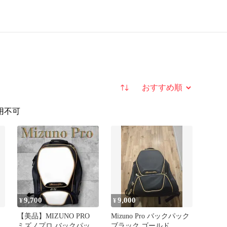
並び替え
用不可
9,700
9,000
¥
¥
【美品】MIZUNO PRO
Mizuno Pro バックパック
ミズノプロ バックパック
ブラック ゴールド