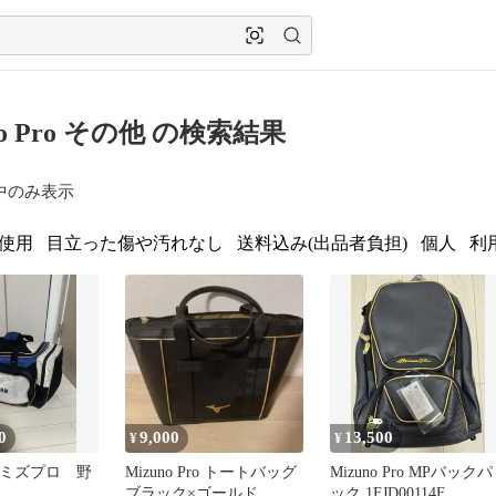
no Pro その他 の検索結果
中のみ表示
使用
目立った傷や汚れなし
送料込み(出品者負担)
個人
利
0
9,000
13,500
¥
¥
Pro ミズプロ 野
Mizuno Pro トートバッグ
Mizuno Pro MPバックパ
ブラック×ゴールド
ック 1FJD00114F