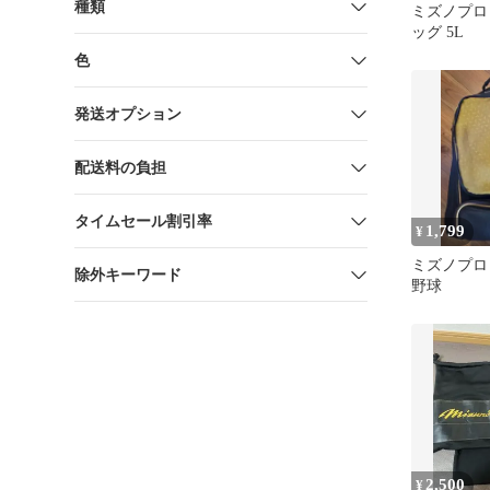
種類
ミズノプロ
ッグ 5L
色
発送オプション
配送料の負担
タイムセール割引率
1,799
¥
ミズノプ
除外キーワード
野球
2,500
¥