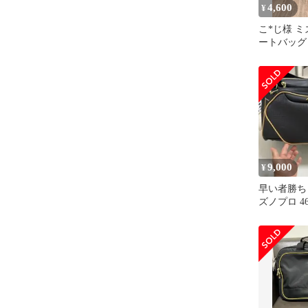
4,600
¥
こ*じ様 
ートバッグ
9,000
¥
早い者勝ち
ズノプロ 46L
09 野球 バ