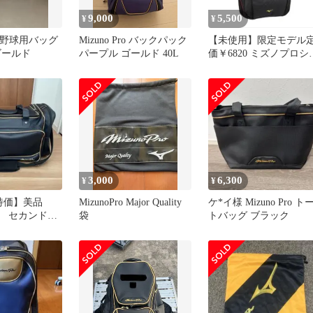
9,000
5,500
¥
¥
Pro 野球用バッグ
Mizuno Pro バックパック
【未使用】限定モデル
ゴールド
パープル ゴールド 40L
価￥6820 ミズノプロシ
ルダーバック2L
3,000
6,300
¥
¥
み特価】美品
MizunoPro Major Quality
ケ*イ様 Mizuno Pro ト
 セカンドバ
袋
トバッグ ブラック
ビー