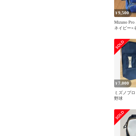
9,500
¥
Mizuno 
ネイビー×
7,000
¥
ミズノプロ
野球