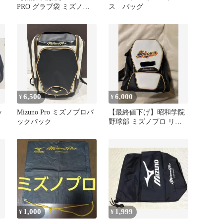
PRO グラブ袋 ミズノプ
ス バッグ
ロ
6,500
6,000
¥
¥
ッ
Mizuno Pro ミズノプロバ
【最終値下げ】昭和学院
ックパック
野球部 ミズノプロ リュ
ック 野球 バックパック
1,000
1,999
¥
¥