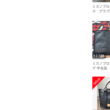
ミズノプロ
ス グラブ
2,500
¥
ミズノプロ
グ 中古品