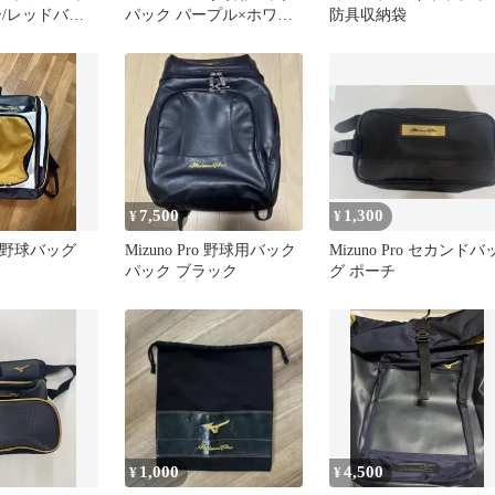
ー/レッドバッ
パック パープル×ホワイ
防具収納袋
ケット
ト
7,500
1,300
¥
¥
ro 野球バッグ
Mizuno Pro 野球用バック
Mizuno Pro セカンドバ
パック ブラック
グ ポーチ
1,000
4,500
¥
¥