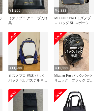
1,200
6,999
¥
¥
ッ
ミズノプロ グローブ入れ
MIZUNO PRO ミズノプ
黒
ロ バッグ 5L スポーツバ
ッグ ショルダー 野球
11,500
10,000
¥
¥
ク
ミズノプロ 野球 バック
Mizuno Pro バックパック
パック 40L パステルネイ
リュック ブラック ゴー
ビー
ルド