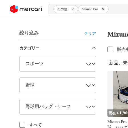
ンツにスキップ
その他
Mizuno Pro
絞り込み
Mizu
クリア
カテゴリー
販売
新品、未
1,90
現在 ¥
Mizuno 
すべて
球 バッグ