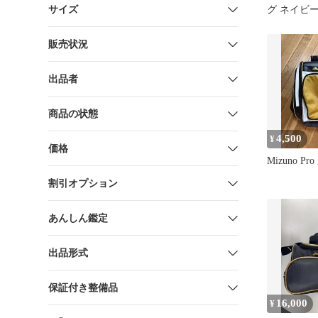
サイズ
グ ネイビ
クパックポ
販売状況
出品者
商品の状態
4,500
¥
価格
Mizuno P
割引オプション
あんしん鑑定
出品形式
保証付き整備品
16,000
¥