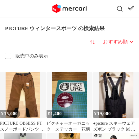
PICTURE ウィンタースポーツ の検索結果
並び替え
販売中のみ表示
15,000
1,400
19,000
¥
¥
¥
PICTURE OBSESS PT
ピクチャーオーガニッ
●picture スキーウェア
スノーボードパンツ XL
ク ステッカー 花柄
ズボン ブラック M タ
ブラウン
グ付き