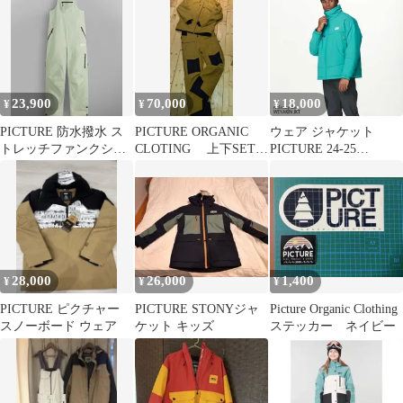
23,900
70,000
18,000
¥
¥
¥
PICTURE 防水撥水 ス
PICTURE ORGANIC
ウェア ジャケット
トレッチファンクショ
CLOTING 上下SET
PICTURE 24-25
ンスキースノーボード
Lサイズ
MVT0518 WEYAKIN
ビブ M
JKT スノーボード ウェ
イアキン A Biscay Bay
日本正規品
28,000
26,000
1,400
¥
¥
¥
PICTURE ピクチャー
PICTURE STONYジャ
Picture Organic Clothing
スノーボード ウェア
ケット キッズ
ステッカー ネイビー