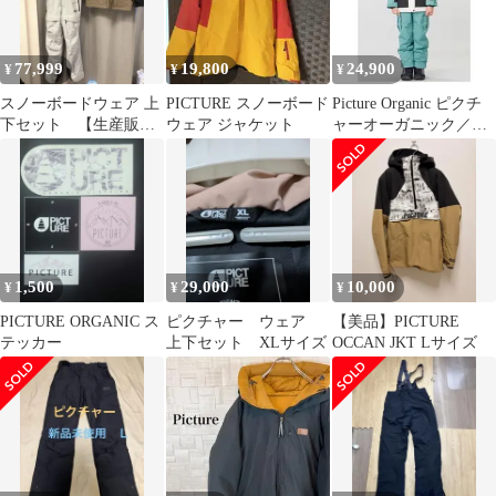
77,999
19,800
24,900
¥
¥
¥
スノーボードウェア 上
PICTURE スノーボード
Picture Organic ピクチ
下セット 【生産販売
ウェア ジャケット
ャーオーガニック／ス
終了】
キーウェア上下 10
1,500
29,000
10,000
¥
¥
¥
PICTURE ORGANIC ス
ピクチャー ウェア
【美品】PICTURE
テッカー
上下セット XLサイズ
OCCAN JKT Lサイズ