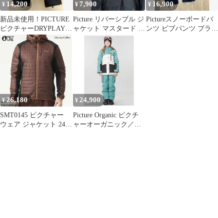
14,200
7,900
16,900
¥
¥
¥
新品未使用！PICTURE
Picture リバーシブル ジ
Pictureスノーボードパ
ピクチャーDRYPLAYス
ャケット マスタード ウ
ンツ ビブパンツ ブラッ
キースノーボードウェ
ェア
ク
ア Ｌ
26,180
24,900
¥
¥
SMT0145 ピクチャー
Picture Organic ピクチ
ウェア ジャケット 24-
ャーオーガニック／ス
25 タカシマジャケット
キーウェア上下 12
TAKASHIMA ミッドレ
イヤー アウター スノー
ボード ウェア ジャケッ
ト 日本正規品