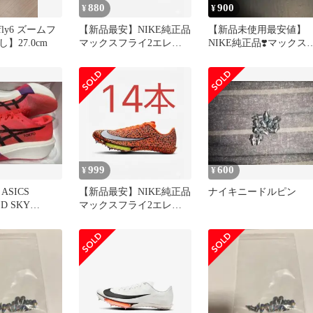
880
900
¥
¥
 fly6 ズームフ
【新品最安】NIKE純正品
【新品未使用最安値】
】27.0cm
マックスフライ2エレク
NIKE純正品❣️マックス
トリック付属ニードルピ
ライ2付属品虹ニードル
ン 12本
ピン12本
999
600
¥
¥
ASICS
【新品最安】NIKE純正品
ナイキニードルピン
D SKY
マックスフライ2エレク
5cm
トリック付属ニードルピ
ン 14本