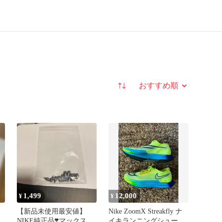
並び替え
1,499
12,000
¥
¥
【新品未使用最安値】
Nike ZoomX Streakfly ナ
NIKE純正品❣️マックスフ
イキランニングシューズ