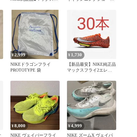
ライ2付属品虹ニードル
24.5cm
ピン24本
2,999
1,730
¥
¥
NIKEドラゴンフライ
【新品最安】NIKE純正品
PROTOTYPE 袋
マックスフライ2エレク
トリック付属ニードルピ
ン 30本
8,000
4,999
¥
¥
ケ
NIKE ヴェイパーフライ
NIKE ズームX ヴェイパ