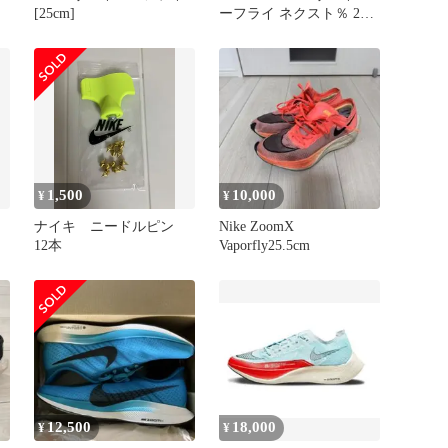
[25cm]
ーフライ ネクスト％ 2
24.0cm
1,500
10,000
¥
¥
ナイキ ニードルピン
Nike ZoomX
12本
Vaporfly25.5cm
12,500
18,000
¥
¥