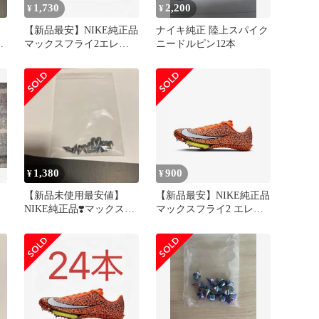
1,730
2,200
¥
¥
【新品最安】NIKE純正品
ナイキ純正 陸上スパイク
フ
マックスフライ2エレク
ニードルピン12本
トリック付属ニードルピ
ン 30本
1,380
900
¥
¥
【新品未使用最安値】
【新品最安】NIKE純正品
NIKE純正品❣️マックスフ
マックスフライ2 エレク
ライ2付属品虹ニードル
トリック付属ニードルピ
ピン18本
ン12本