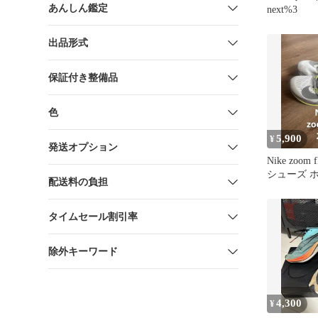
あんしん鑑定
next%3
出品形式
保証付き整備品
色
5,900
¥
発送オプション
Nike zoo
シューズ 
配送料の負担
ー 23.0
タイムセール割引率
除外キーワード
4,300
¥