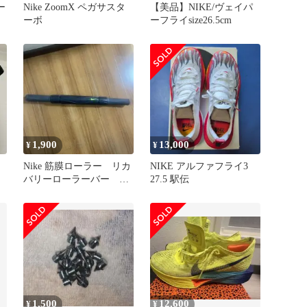
ー
Nike ZoomX ペガサスタ
【美品】NIKE/ヴェイパ
ブ
ーボ
ーフライsize26.5cm
1,900
13,000
¥
¥
Nike 筋膜ローラー リカ
NIKE アルファフライ3
バリーローラーバー ト
27.5 駅伝
レーニング用黒/黄
1,500
12,600
¥
¥