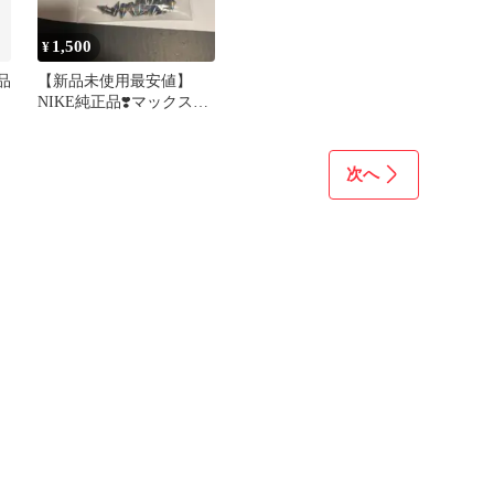
1,500
¥
品
【新品未使用最安値】
ク
NIKE純正品❣️マックスフ
ピ
ライ2付属品虹ニードル
ピン24本
次へ