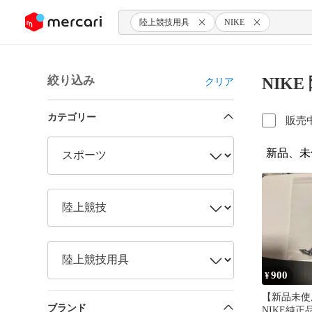
ンツにスキップ
陸上競技用具
NIKE
絞り込み
NIK
クリア
カテゴリー
販売
新品、未
900
¥
【新品未使
ブランド
NIKE純正