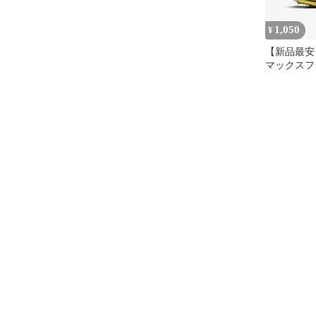
1,050
¥
【新品最安
マックスフ
トリック付
ン14本