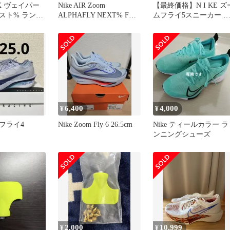
omX ヴェイパー
Nike AIR Zoom
【最終価格】N I KE ズ
スト% ランニ
ALPHAFLY NEXT% FK
ムフライ5スニーカー 
ズ
27cm
ラック ランニング
6,400
4,000
¥
¥
フライ4
Nike Zoom Fly 6 26.5cm
Nike ティールカラー ラ
ンニングシューズ
2,000
10,999
¥
¥