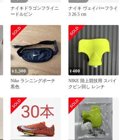
ナイキドラゴンフライニ
ナイキ ヴェイパーフライ
ードルピン
3 26.5 cm
1,300
400
¥
¥
Nike ランニングポーチ
NIKE 陸上競技用 スパイ
黒色
クピン回し レンチ