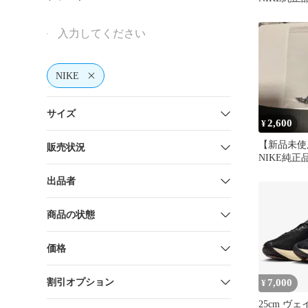
ライ2付属
ピン12本
NIKE
サイズ
2,600
¥
【新品未使
販売状況
NIKE純正
ライ2付属
出品者
ピン48本
商品の状態
価格
割引オプション
7,000
¥
25cm ヴ