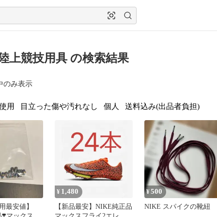
E 陸上競技用具 の検索結果
中のみ表示
使用
目立った傷や汚れなし
個人
送料込み(出品者負担)
1,480
500
¥
¥
用最安値】
【新品最安】NIKE純正品
NIKE スパイクの靴紐
品❣️マックスフ
マックスフライ2エレク