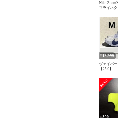
Nike Zo
フライネク
ングシュー
13,999
¥
ヴェイパー
【25.0】
300
¥