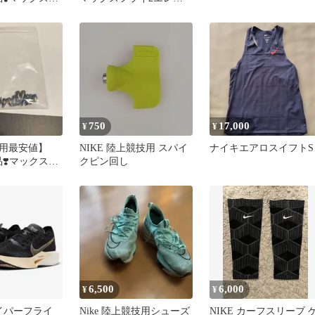
品虹ニードル
トリック付属ニードルピ
ン 24本
750
17,000
¥
¥
用最安値】
NIKE 陸上競技用 スパイ
ナイキエアロスイフトS
品❣️マックスフ
クピン回し
品虹ニードル
6,500
6,000
¥
¥
ェイパーフライ
Nike 陸上競技用シューズ
NIKE カーフスリーブ 