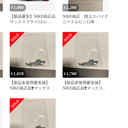
1,480
2,200
¥
¥
【新品最安】NIKE純正品
NIKE純正 陸上スパイク
フ
マックスフライ2エレク
ニードルピン12本
トリック付属ニードルピ
ン 24本
1,059
1,700
¥
¥
【新品未使用最安値】
【新品未使用最安値】
フ
NIKE純正品❣️マックスフ
NIKE純正品❣️マックスフ
ライ2付属品虹ニードル
ライ2付属品虹ニードル
ピン14本
ピン24本