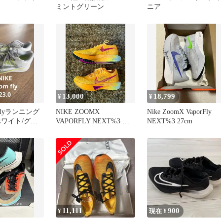
ミントグリーン
ニア
13,000
18,799
¥
¥
m flyランニング
NIKE ZOOMX
Nike ZoomX VaporFly
ホワイト/グレ
VAPORFLY NEXT%3 ナ
NEXT%3 27cm
イキ 24.5cm
11,111
900
¥
現在 ¥