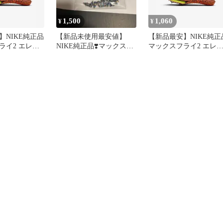
1,500
1,060
¥
¥
】NIKE純正品
【新品未使用最安値】
【新品最安】NIKE純正
ライ2 エレク
NIKE純正品❣️マックスフ
マックスフライ2 エレ
属ニードルピ
ライ2付属品虹ニードル
トリック付属ニードル
ピン12本
ン12本