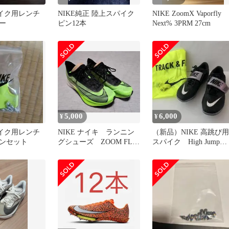
パイク用レンチ
NIKE純正 陸上スパイク
NIKE ZoomX Vaporfly
ー
ピン12本
Next% 3PRM 27cm
5,000
6,000
¥
¥
パイク用レンチ
NIKE ナイキ ランニン
（新品）NIKE 高跳び用
ンセット
グシューズ ZOOM FLY
スパイク High Jump
3 27.0cm
Elite 24.5cm