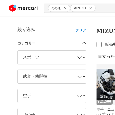
ンツにスキップ
その他
MIZUNO
絞り込み
MIZ
クリア
カテゴリー
販売
目立った
21,500
¥
空手 ニュ
(セブン) 