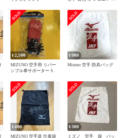
ズノ カレンダー 新年度
2,500
900
¥
¥
Ⅶ
MIZUNO 空手用 リバー
Mizuno 空手 防具バッグ
イ
シブル拳サポーター Sサ
イズ
400
300
¥
¥
Ⅶ
MIZUNO 空手道 巾着袋
ミズノ 空手 袋 バッ