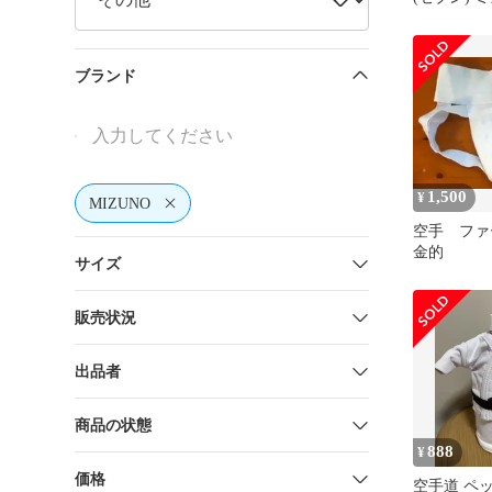
ズ 新品、
ブランド
1,500
¥
MIZUNO
空手 フ
金的
サイズ
販売状況
出品者
商品の状態
888
¥
価格
空手道 ペ