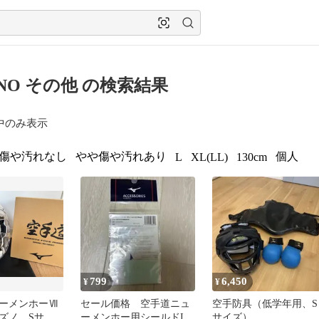
UNO その他 の検索結果
中のみ表示
傷や汚れなし
やや傷や汚れあり
個人
L
XL(LL)
130cm
799
6,450
¥
¥
ーメンホーⅦ
セール価格 空手道ニュ
空手防具（低学年用、S
ミズノ Sサイ
ーメンホー用シールドII
サイズ）