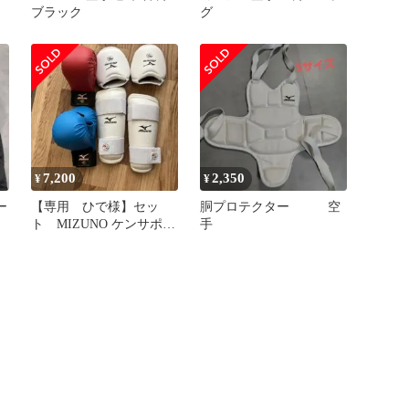
ブラック
グ
7,200
2,350
¥
¥
ー
【専用 ひで様】セッ
胴プロテクター 空
ト MIZUNO ケンサポ
手
拳サポ M 赤青セット