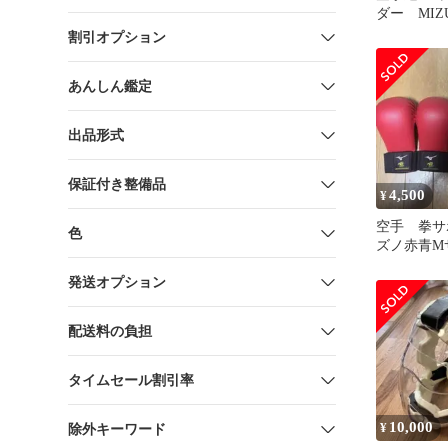
ダー MIZ
割引オプション
あんしん鑑定
出品形式
保証付き整備品
4,500
¥
空手 拳サ
色
ズノ赤青M
発送オプション
配送料の負担
タイムセール割引率
10,000
¥
除外キーワード