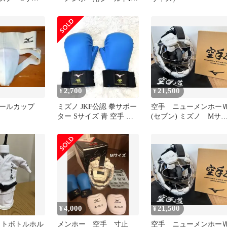
未使用
(3枚セット)
2,700
21,500
¥
¥
ァールカップ
ミズノ JKF公認 拳サポー
空手 ニューメンホー
ター Sサイズ 青 空手 拳
(セブン) ミズノ Mサ
サポ
ズ 新品、未使用
4,000
21,500
¥
¥
ットボトルホル
メンホー 空手 寸止
空手 ニューメンホー