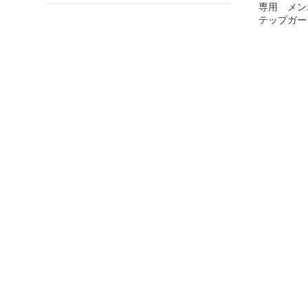
専用 メン
テップガー
ド セットSサイズ ミズ
ノ