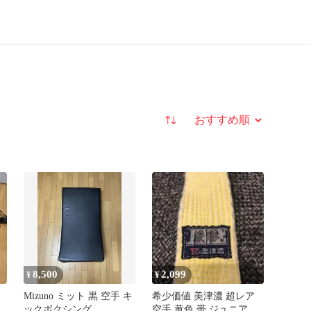
並び替え
8,500
2,099
¥
¥
Mizuno ミット 黒 空手 キ
希少価値 美津濃 超レア
ックボクシング
空手 黄色 帯 ジュニア ミ