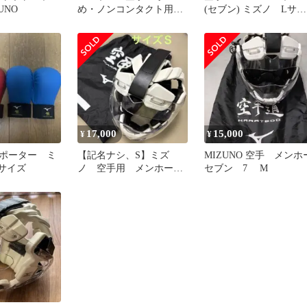
UNO
め・ノンコンタクト用
(セブン) ミズノ Lサイ
空手道
ズ 新品、未使用
17,000
15,000
¥
¥
ポーター ミ
【記名ナシ、S】ミズ
MIZUNO 空手 メンホ
サイズ
ノ 空手用 メンホー
セブン 7 M
ヘッドガード