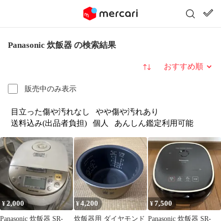
Panasonic 炊飯器 の検索結果
並び替え
販売中のみ表示
目立った傷や汚れなし
やや傷や汚れあり
送料込み(出品者負担)
個人
あんしん鑑定利用可能
2,000
4,200
7,500
¥
¥
¥
Panasonic 炊飯器 SR-
炊飯器用 ダイヤモンド
Panasonic 炊飯器 SR-