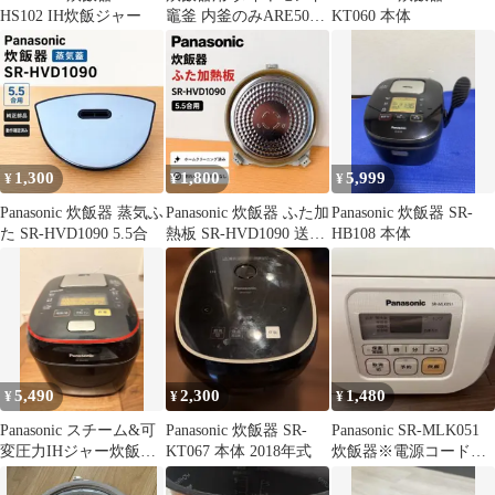
HS102 IH炊飯ジャー
竈釜 内釜のみ‎ARE50-
KT060 本体
H04
1,300
1,800
5,999
¥
¥
¥
Panasonic 炊飯器 蒸気ふ
Panasonic 炊飯器 ふた加
Panasonic 炊飯器 SR-
た SR-HVD1090 5.5合
熱板 SR-HVD1090 送料
HB108 本体
込み
5,490
2,300
1,480
¥
¥
¥
Panasonic スチーム&可
Panasonic 炊飯器 SR-
Panasonic SR-MLK051
変圧力IHジャー炊飯器
KT067 本体 2018年式
炊飯器※電源コードな
SR-SPA105
し