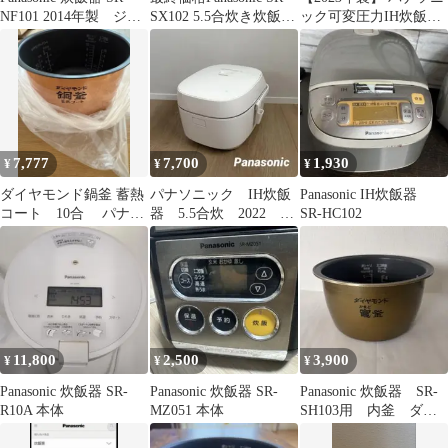
NF101 2014年製 ジャ
SX102 5.5合炊き炊飯器
ック可変圧力IH炊飯器
ンク品
取扱説明書付き
おどり炊き
7,777
7,700
1,930
¥
¥
¥
ダイヤモンド鍋釜 蓄熱
パナソニック IH炊飯
Panasonic IH炊飯器
コート 10合 パナソ
器 5.5合炊 2022
SR-HC102
ニック純正
SR-UNX101
11,800
2,500
3,900
¥
¥
¥
Panasonic 炊飯器 SR-
Panasonic 炊飯器 SR-
Panasonic 炊飯器 SR-
R10A 本体
MZ051 本体
SH103用 内釜 ダイ
ヤモンド竈釜