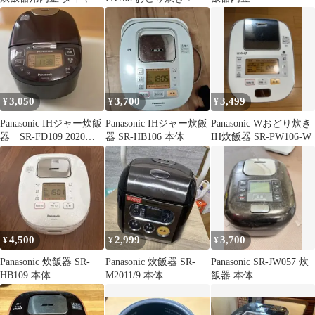
ンド竈釜
訳あり大特価✴︎
3,050
3,700
3,499
¥
¥
¥
Panasonic IHジャー炊飯
Panasonic IHジャー炊飯
Panasonic Wおどり炊き
器 SR-FD109 2020年
器 SR-HB106 本体
IH炊飯器 SR-PW106-W
製
4,500
2,999
3,700
¥
¥
¥
Panasonic 炊飯器 SR-
Panasonic 炊飯器 SR-
Panasonic SR-JW057 炊
HB109 本体
M2011/9 本体
飯器 本体