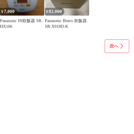
7,000
82,000
¥
¥
Panasonic IH炊飯器 SR-
Panasonic Bistro 炊飯器
HX106
SR-X918D-K
次へ