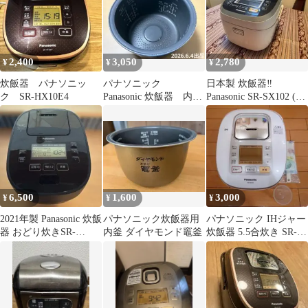
2,400
3,050
2,780
¥
¥
¥
炊飯器 パナソニッ
パナソニック
日本製 炊飯器‼︎
ク SR-HX10E4
Panasonic 炊飯器 内
Panasonic SR-SX102 (訳
釜 ダイヤモンド竈
あり)
釜 VSX108
6,500
1,600
3,000
¥
¥
¥
2021年製 Panasonic 炊飯
パナソニック炊飯器用
パナソニック IHジャー
器 おどり炊きSR-
内釜 ダイヤモンド竈釜
炊飯器 5.5合炊き SR-
MPA101
HB105 付属品付き