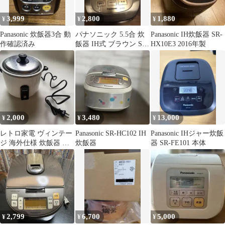
3,999
2,800
1,880
¥
¥
¥
Panasonic 炊飯器3合 動
パナソニック 5.5合 炊
Panasonic IH炊飯器 SR-
作確認済み
飯器 IH式 ブラウン SR-
HX10E3 2016年製
HC104
2,000
3,480
13,000
¥
¥
¥
レトロ家電 ヴィンテー
Panasonic SR-HC102 IH
Panasonic IHジャー炊飯
ジ 海外仕様 炊飯器 イ
炊飯器
器 SR-FE101 本体
ンテリア ジャンク品
2,799
6,700
5,000
¥
¥
¥