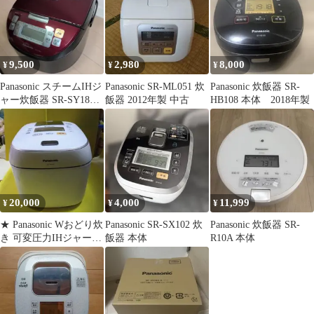
9,500
2,980
8,000
¥
¥
¥
Panasonic スチームIHジ
Panasonic SR-ML051 炊
Panasonic 炊飯器 SR-
ャー炊飯器 SR-SY186J
飯器 2012年製 中古
HB108 本体 2018年製
本体
20,000
4,000
11,999
¥
¥
¥
★ Panasonic Wおどり炊
Panasonic SR-SX102 炊
Panasonic 炊飯器 SR-
き 可変圧力IHジャー炊
飯器 本体
R10A 本体
飯器 SR-PW187