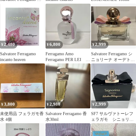
水 50ml
2,480
6,800
2,999
¥
¥
¥
Salvatore Ferragamo
Ferragamo Amo
Salvatore Ferragamo シ
incanto heaven
Ferragamo PER LEI
ニョリーナ オーデトワ
50ml
レ 30ml
3,800
2,980
2,999
¥
¥
¥
未使用品 フェラガモ香
Salvatore Ferragamo 香
SF7 サルヴァトーレフ
水 4個
水30ml
ェラガモ シニョリー
ナミステリオーサEDP
100ml