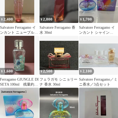
2,400
2,800
1,700
¥
¥
¥
Salvatore Ferragamo イ
Salvatore Ferragamo 香
Salvatore Ferragamo イ
ンカント ニューブルー
水 30ml
ンカント シャイン
ム ボディミスト
30ml
1,600
2,500
2,100
¥
¥
¥
Ferragamo GIUNGLE DI
フェラガモ シニョリー
Salvatore Ferragamo／ミ
SETA 100ml 残量約
ナ 香水 30ml
ニ香水／3点セット
25%