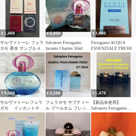
30ml
1,400
4,000
3,000
¥
¥
¥
サルヴァトーレ フェラ
Salvatore Ferragamo
Ferragamo ACQUA
ガモ 香水 サンプル 4種
Incanto Charms 50ml
ESSENZIALE FRESH
セット
4,500
3,200
1,470
¥
¥
¥
サルヴァトーレフェラ
フェラガモ サブティー
【新品未使用】
ガモ インカントチャ
ル プールオム フレッシ
Salvatore Ferragamo ミ
ーム 香水 100ml y
ュ 50ml 香水
ステリオーサ5ml 2本