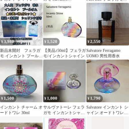
30ml
Ferragamo インカント
香水
プールオム ブルー EDT
100ml SP 香水
3,980
1,520
2,550
¥
¥
¥
新品未開封 フェラガ
【美品♪50ml】フェラガ
Salvatore Ferragamo
モ インカント プールオ
モ/インカントシャイン
UOMO 男性用香水
ム ブルー 100ml 2点セ
ット
1,500
1,000
1,790
¥
¥
¥
インカント チャーム オ
サルヴァトーレ フェラ
Salvatore インカント シ
ードトワレ 30ml
ガモ インカントシャイ
ャイン オードトワレ
ン オードトワレ 5ml
30mL