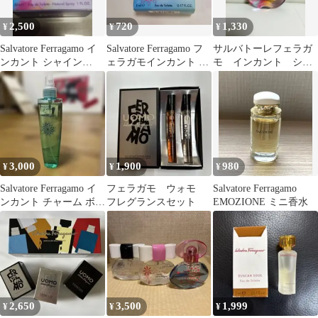
2,500
720
1,330
¥
¥
¥
Salvatore Ferragamo イ
Salvatore Ferragamo フ
サルバトーレフェラガ
ンカント シャイン
ェラガモインカント チ
モ インカント シャ
30ml
ャーム ミニ香水
イン オードトワレ
30ml
3,000
1,900
980
¥
¥
¥
Salvatore Ferragamo イ
フェラガモ ウォモ
Salvatore Ferragamo
ンカント チャーム ボデ
フレグランスセット
EMOZIONE ミニ香水
ィミスト
2,650
3,500
1,999
¥
¥
¥