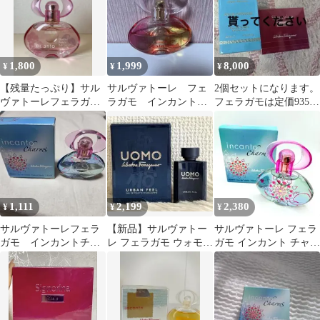
1,800
1,999
8,000
¥
¥
¥
【残量たっぷり】サル
サルヴァトーレ フェ
2個セットになります。
ヴァトーレフェラガモ
ラガモ インカントド
フェラガモは定価9350
インカント ヘヴン ヘブ
リーム 30ml
円。ヴァルサーチは定
ン 30ml
価11660円
1,111
2,199
2,380
¥
¥
¥
サルヴァトーレフェラ
【新品】サルヴァトー
サルヴァトーレ フェラ
ガモ インカントチャ
レ フェラガモ ウォモ
ガモ インカント チャー
ーム オーデトワレ 香
アーバンフィール オー
ム オーデトワレ 30ml
水
ドトワレ5ml