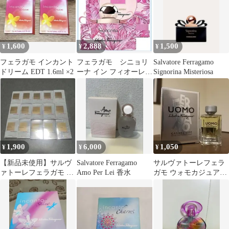
1,600
2,888
1,500
¥
¥
¥
フェラガモ インカント
フェラガモ シニョリ
Salvatore Ferragamo
ドリーム EDT 1.6ml ×2
ーナ イン フィオーレ
Signorina Misteriosa
ファッションエディシ
ョン50ml
1,900
6,000
1,050
¥
¥
¥
【新品未使用】サルヴ
Salvatore Ferragamo
サルヴァトーレフェラ
ァトーレフェラガモ イ
Amo Per Lei 香水
ガモ ウォモカジュアル
ンカント 1.6ml×15本セ
ライフ 5ML
ット
SALVATORE