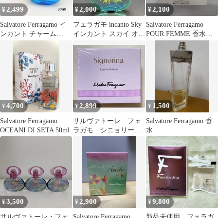
2,499
2,000
2,100
¥
¥
¥
Salvatore Ferragamo イ
フェラガモ incanto Sky
Salvatore Ferragamo
ンカント チャーム
インカント スカイ オー
POUR FEMME 香水
30ml
ドトワレ 30mL
10ml
4,700
2,899
1,500
¥
¥
¥
Salvatore Ferragamo
サルヴァトーレ フェ
Salvatore Ferragamo 香
OCEANI DI SETA 50ml
ラガモ シニョリー
水
ナ オーデトワレ
30ml
3,500
2,900
9,800
¥
¥
¥
サルヴァトーレ・フェ
Salvatore Ferragamo
新品未使用 フェラガ