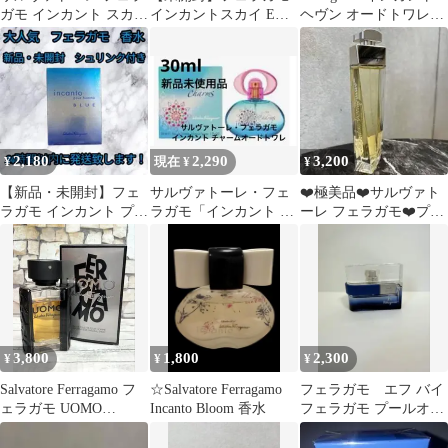
ガモ インカント スカイ
インカントスカイ EDT
ヘヴン オードトワレ
10ml
オードトワレ 30ml
30ml 新品・未開封
2,180
2,290
3,200
¥
現在 ¥
¥
【新品・未開封】フェ
サルヴァトーレ・フェ
❤️極美品❤️サルヴァト
ラガモ インカント プー
ラガモ「インカント チ
ーレ フェラガモ❤️プー
ルオム ブルー 100ml
ャーム」オードトワ
ルファム オーデパルフ
レ 新品未使用品
ァム 50ml
3,800
1,800
2,300
¥
¥
¥
Salvatore Ferragamo フ
☆Salvatore Ferragamo
フェラガモ エフ バイ
ェラガモ UOMO
Incanto Bloom 香水
フェラガモ プールオム
50ml 7425
フリータイム 30ml