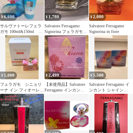
6,600
1,780
2,000
¥
¥
¥
サルヴァトーレフェラ
Salvatore Ferragamo
Salvatore Ferragamo
ガモ 100ml&150ml イ
Signorina フェラガモ香
Signorina in fiore
ンカントチャーム 香
水
水2点
1,000
2,499
5,500
¥
¥
¥
フェラガモ シニョリ
【未使用品】Salvatore
Salvatore Ferragamo イ
ーナ イン フィオーレ
Ferragamo インカント
ンカント シャイン
オードトワレ 5ml サイ
ヘヴン 30ml
30ml 2個
ズ