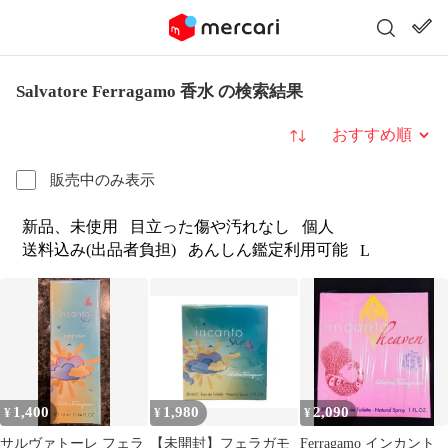
Salvatore Ferragamo 香水 の検索結果
並び替え
販売中のみ表示
新品、未使用
目立った傷や汚れなし
個人
送料込み(出品者負担)
あんしん鑑定利用可能
L
1,400
1,980
2,090
¥
¥
¥
サルヴァトーレ フェラ
【未開封】フェラガモ
Ferragamo インカント