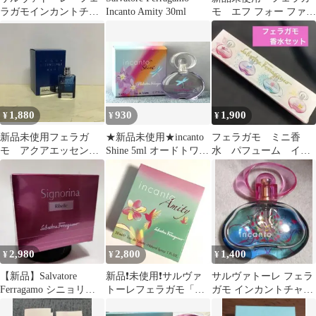
ラガモインカントチャ
Incanto Amity 30ml
モ エフ フォー ファシ
ーム オーデトワレ30ml
ネイティング 50ml オ
3本セット
ーデトワレ
1,880
930
1,900
¥
¥
¥
新品未使用フェラガ
★新品未使用★incanto
フェラガモ ミニ香
モ アクアエッセンス
Shine 5ml オードトワレ
水 パフューム イン
ツィアーレ ブルー
フェラガモ
カント コレクション
オードトワレミニ5ml
2,980
2,800
1,400
¥
¥
¥
【新品】Salvatore
新品❗️未使用❗️サルヴァ
サルヴァトーレ フェラ
Ferragamo シニョリー
トーレフェラガモ「イ
ガモ インカントチャー
ナ リベレ 30ml
ンカントアミティ」
ムオードトワレ