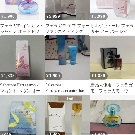
1,900
5,999
5,990
¥
¥
¥
フェラガモ インカント
フェラガモ エフ フォー
サルヴァトーレ フェラ
シャイン オードトワレ
ファシネイティング ナ
ガモ アモ パー レイ オ
30ml 箱付き 香水
イト オーデパルファム
ーデパルファム 香水30
50ml
ｍL 1
1,333
1,900
1,880
¥
¥
¥
Salvatore Ferragamo イ
Salvatore
新品未使用 フェラガ
ンカント ヘヴン オーデ
FerragamoIncantoCharms
モ フェラガモ ウォ
トワレ10ml
ボディローション
モ オードパルファム
ミニ5ml