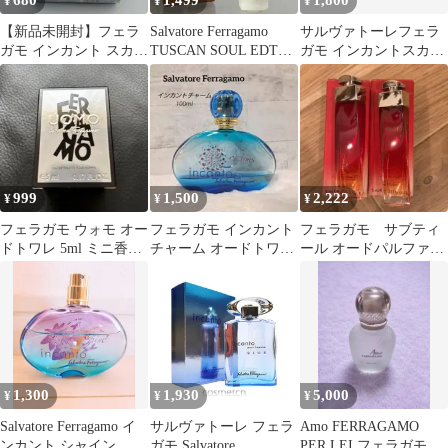
680
1,499
1,800
¥
¥
¥
【新品未開封】フェラ
Salvatore Ferragamo
サルヴァトーレフェラ
ガモ インカント スカイ
TUSCAN SOUL EDT
ガモ インカントスカイ
フレグランススティッ
5ml
オードトワレ 30ml 箱
ク 練り香水
無し
999
1,500
2,222
¥
¥
¥
フェラガモ ウォモ オー
フェラガモ インカント
フェラガモ サブティ
ドトワレ 5ml ミニ香水
チャーム オードトワレ
ール オードパルファム
UOMO
100ml 香水
香水 5ml×2
1,300
1,930
5,000
¥
¥
¥
Salvatore Ferragamo イ
サルヴァトーレ フェラ
Amo FERRAGAMO
ンカント シャイン
ガモ Salvatore
PER LEI フェラガモ