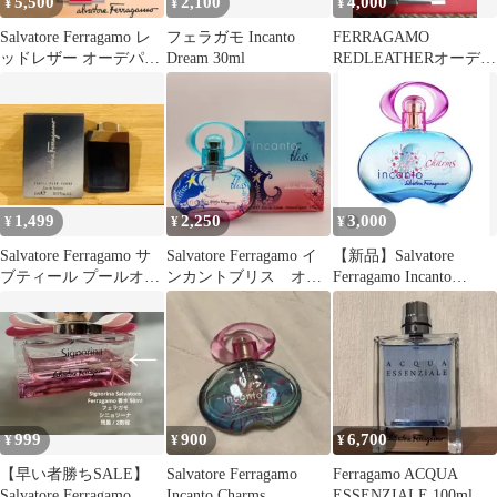
5,500
2,100
4,000
¥
¥
¥
Salvatore Ferragamo レ
フェラガモ Incanto
FERRAGAMO
ッドレザー オーデパル
Dream 30ml
REDLEATHERオーデパ
ファム
ルファム 100ml新品未
使用
1,499
2,250
3,000
¥
¥
¥
Salvatore Ferragamo サ
Salvatore Ferragamo イ
【新品】Salvatore
ブティール プールオム
ンカントブリス オー
Ferragamo Incanto
5ml
ドトワレ 30mL
Charms
999
900
6,700
¥
¥
¥
【早い者勝ちSALE】
Salvatore Ferragamo
Ferragamo ACQUA
Salvatore Ferragamo 香
Incanto Charms
ESSENZIALE 100ml