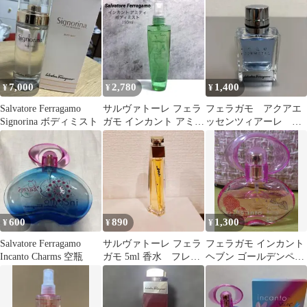
7,000
2,780
1,400
¥
¥
¥
Salvatore Ferragamo
サルヴァトーレ フェラ
フェラガモ アクアエ
Signorina ボディミスト
ガモ インカント アミテ
ッセンツィアーレ 香
ィ ボディミスト
水 30ml オードトワ
150ml
レ ②
600
890
1,300
¥
¥
¥
Salvatore Ferragamo
サルヴァトーレ フェラ
フェラガモ インカント
Incanto Charms 空瓶
ガモ 5ml 香水 フレグ
ヘブン ゴールデンペタ
ランス ミニボトル
ルエディション 30ml