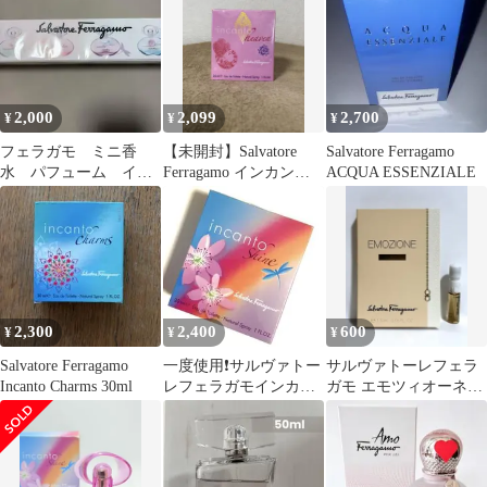
2,000
2,099
2,700
¥
¥
¥
フェラガモ ミニ香
【未開封】Salvatore
Salvatore Ferragamo
水 パフューム イン
Ferragamo インカント
ACQUA ESSENZIALE
カント コレクション
ヘヴン 30ml
2,300
2,400
600
¥
¥
¥
Salvatore Ferragamo
一度使用❗️サルヴァトー
サルヴァトーレフェラ
Incanto Charms 30ml
レフェラガモインカン
ガモ エモツィオーネ
トシャイン30ml
1.5mlサンプル（新品未
使用）