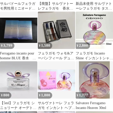
サルバドールフェラガ
【廃盤】サルヴァトー
新品未使用 サルヴァト
モ男性用ミニオードト
レフェラガモ 香水
ーレフェラガモ タスカ
ワレ3点でのセット販売
まとめ売り 希少
ンソウル 5ml
3,799
1,580
2,880
¥
¥
¥
Ferragamo incanto pour
フェラガモ ウォモ&ア
フェラガモ Incanto
homme BLUE 香水 2
ーバンフィール デュオ
Shine インカントシャイ
つ
サンプル
ン EDT 50ml
800
1,800
1,777
¥
¥
¥
【5ml】フェラガモ シ
サルヴァトーレ フェラ
Salvatore Ferragamo
ニョリーナ オーデトワ
ガモ インカント ヘブン
Incanto Heaven 30ml
レ ミニ香水
ODT30ml