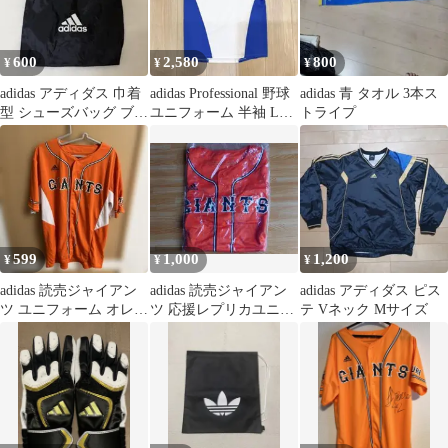
600
2,580
800
¥
¥
¥
adidas アディダス 巾着
adidas Professional 野球
adidas 青 タオル 3本ス
型 シューズバッグ ブラ
ユニフォーム 半袖 Lサ
トライプ
ック
イズ
599
1,000
1,200
¥
¥
¥
adidas 読売ジャイアン
adidas 読売ジャイアン
adidas アディダス ピス
ツ ユニフォーム オレン
ツ 応援レプリカユニフ
テ Vネック Mサイズ
ジ
ォーム Lサイズ