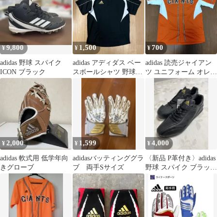
9,800
1,500
700
¥
¥
¥
adidas 野球 スパイク
adidas アディダス ベー
adidas 読売ジャイアン
ICON ブラック
スボールシャツ 野球練
ツ ユニフォーム オレン
習着
ジ
2,000
1,599
4,000
¥
¥
¥
adidas 軟式用 低学年向
adidasバッティンググラ
〈新品 P革付き〉adidas
きグローブ
ブ 両手Sサイズ
野球 スパイク ブラック
ゴールド