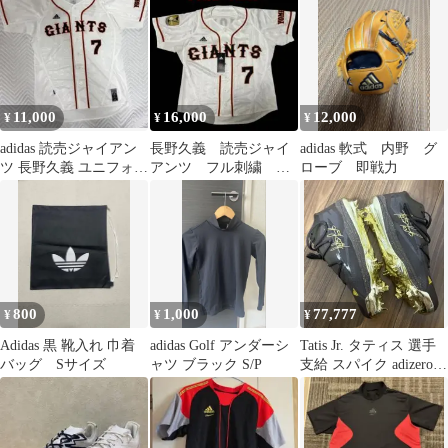
24.5
11,000
16,000
12,000
¥
¥
¥
adidas 読売ジャイアン
長野久義 読売ジャイ
adidas 軟式 内野 グ
ツ 長野久義 ユニフォー
アンツ フル刺繍 プ
ローブ 即戦力
ム L
ロコレクション ユニ
フォーム サイズXS
800
1,000
77,777
¥
¥
¥
Adidas 黒 靴入れ 巾着
adidas Golf アンダーシ
Tatis Jr. タティス 選手
バッグ Sサイズ
ャツ ブラック S/P
支給 スパイク adizero
MLB