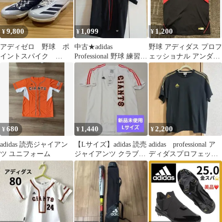
9,800
1,099
1,200
¥
¥
¥
アディゼロ 野球 ポ
中古★adidas
野球 アディダス プロフ
イントスパイク
Professional 野球 練習用
ェッショナル アンダーt
28.0cm
シャツ ブラック S
シャツ XO
680
1,440
2,200
¥
¥
¥
adidas 読売ジャイアン
【Lサイズ】adidas 読売
adidas professional ア
ツ ユニフォーム
ジャイアンツ クラブ
ディダスプロフェッシ
G-po ユニフォーム
ョナル Tシャツ