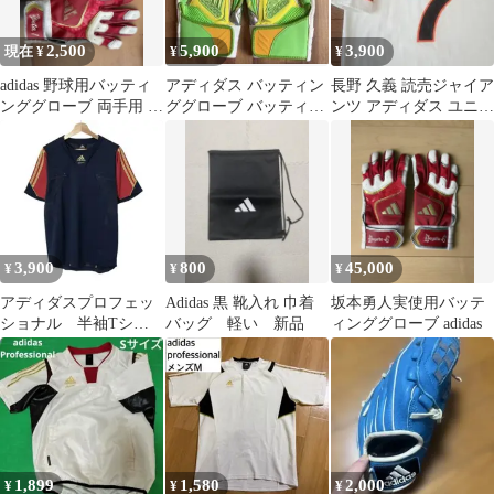
2,500
5,900
3,900
現在 ¥
¥
¥
adidas 野球用バッティ
アディダス バッティン
長野 久義 読売ジャイア
ンググローブ 両手用 坂
ググローブ バッティン
ンツ アディダス ユニフ
本勇人 坂本モデル
グ手袋
ォームシャツ 半袖 メン
ズS
3,900
800
45,000
¥
¥
¥
アディダスプロフェッ
Adidas 黒 靴入れ 巾着
坂本勇人実使用バッテ
ショナル 半袖Tシャ
バッグ 軽い 新品
ィンググローブ adidas
ツ 野球 トレーニン
グウェア ネイビー
1,899
1,580
2,000
¥
¥
¥