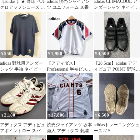
【adidas 】★ 野球 ベル
adidas 読売ジャイアン
adidas CLIMACOOL ア
クロアップシューズ ト
ツ ユニフォーム 10番
ンダーシャツ ネイビー
レーニング 白 28.5
長袖 中古品
550
1,980
4,500
¥
¥
¥
adidas 野球用アンダー
【アディダス】
【28.5cm】adidas アデ
シャツ 半袖 ネイビー
Professional 半袖ピステ
ィピュア POINT 野球
Vネック 白紺赤 野球 JS
ポイントスパイク
2,100
17,800
6,500
¥
¥
¥
アディダス アディピュ
読売ジャイアンツ 坂本
adidasトレーニングシュ
アポイントロー スパイ
勇人 アディダス 刺繍
ーズ27.5
ク グリップ力 負担軽減
ユニフォーム