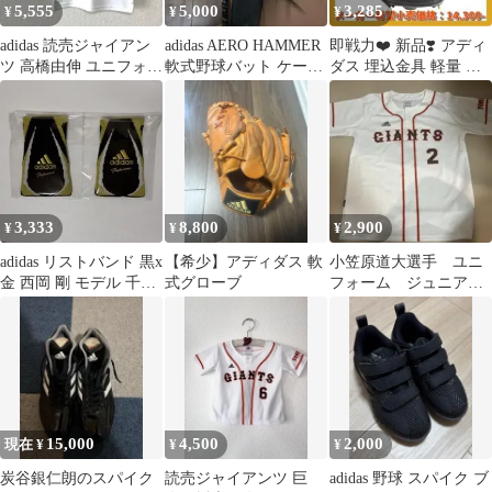
5,555
5,000
3,285
¥
¥
¥
adidas 読売ジャイアン
adidas AERO HAMMER
即戦力❤️ 新品❣️ アディ
ツ 高橋由伸 ユニフォー
軟式野球バット ケース
ダス 埋込金具 軽量 フ
ム 80㎝ ベビー キッ
付き
ィット ダブルベルト 金
ズ
スパ
3,333
8,800
2,900
¥
¥
¥
adidas リストバンド 黒x
【希少】アディダス 軟
小笠原道大選手 ユニ
金 西岡 剛 モデル 千葉
式グローブ
フォーム ジュニア・
ロッテ マリーンズ
Lサイズ
15,000
4,500
2,000
現在 ¥
¥
¥
炭谷銀仁朗のスパイク
読売ジャイアンツ 巨
adidas 野球 スパイク ブ