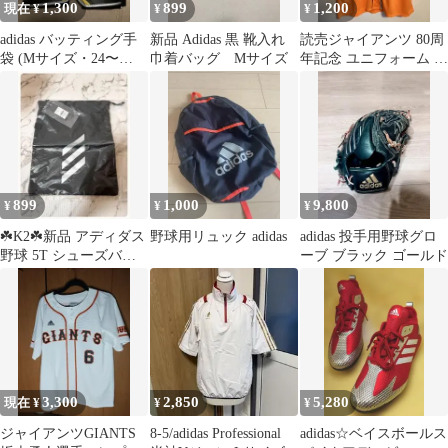
1,300
899
1,200
現在 ¥
¥
¥
adidas バッティング手
新品 Adidas 黒 靴入れ
読売ジャイアンツ 80周
袋 (Mサイズ・24〜
巾着バッグ Mサイズ
年記念 ユニフォーム ア
25cm)
ンダーソンサイン入
り Fサイズ
899
1,000
9,800
¥
¥
¥
☘️K2☘️新品 アディダス
野球用リュック adidas
adidas 投手用野球グロ
野球 5T シューズバッ
ーブ ブラック ゴールド
グ
3,300
2,850
5,280
現在 ¥
¥
¥
ジャイアンツGIANTS
8-5/adidas Professional
adidas☆ベイスボールス