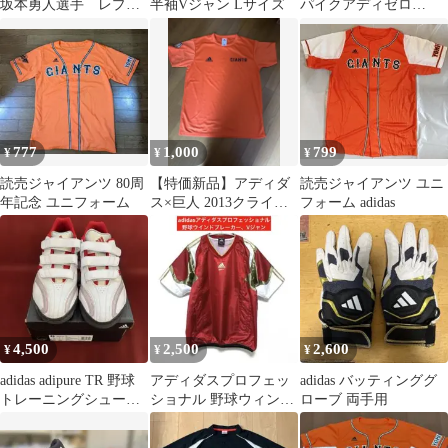
坂本勇人選手 レプリ
半袖Vジャン Lサイズ
パイクアディゼロ
カユニフォーム
24.5ⅽⅿ
777
1,000
799
¥
¥
¥
読売ジャイアンツ 80周
【特価新品】アディダ
読売ジャイアンツ ユニ
年記念 ユニフォーム
ス×巨人 2013クライマ
フォーム adidas
ックスシリーズ記念T
シャツ
4,500
2,500
2,600
¥
¥
¥
adidas adipure TR 野球
アディダスプロフェッ
adidas バッティンググ
トレーニングシューズ
ショナル 野球ウィンド
ローブ 両手用
25.5
ブレーカー 、Vジャ
ン、レッド、M