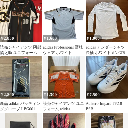
野球
ォーム 背番号24 高
橋由伸 140cm
2,850
1,600
1,000
¥
¥
¥
読売ジャイアンツ 阿部
adidas Professional 野球
adidas アンダーシャツ
慎之助 ユニフォーム
ウェア ホワイト
長袖 ホワイトメンズS
2,800
1,300
7,500
¥
¥
¥
新品 adidas バッティン
読売ジャイアンツ ユニ
Adizero Impact TF2.0
ググローブ LBG001 M
フォーム adidas
BSB
24-25cm