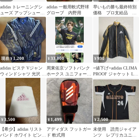
adidas トレーニングシ
adidas 一般用軟式野球
早いもの勝ち最終特別
ューズ アップシューズ
グローブ 内野用
価格 プロ支給品 坂
白野球 子供 20.5
本勇人選手 使用リス
トバンド
1,200
33,000
990
現在 ¥
¥
¥
adidas ピステ Vジャン
周東佑京ソフトバンク
=値下げ=adidas CLIMA
ウィンドシャツ 光沢 野
ホークス ユニフォーム
PROOF ジャケット L
球 サッカー
NPB 練習着 実使用
黒/黄
【希少品】
3,500
1,499
2,500
¥
¥
¥
【希少】adidas リスト
アディダス フットガー
未使用 読売ジャイア
バンド ホワイト ピンク
ド 軟式用
ンツ レプリカユニフ