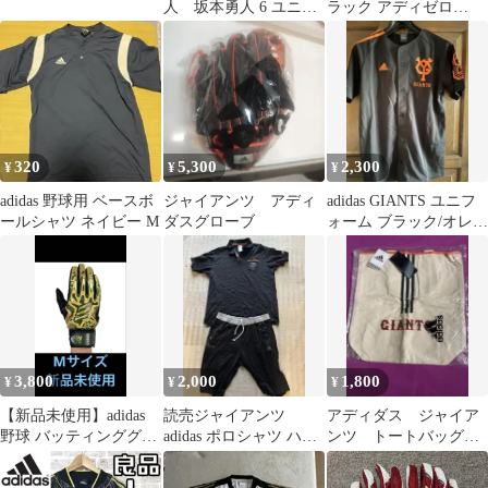
人 坂本勇人 6 ユニフ
ラック アディゼロ
ォーム アディダス
POINTKAC 19cm
100cm
320
5,300
2,300
¥
¥
¥
adidas 野球用 ベースボ
ジャイアンツ アディ
adidas GIANTS ユニフ
ールシャツ ネイビー M
ダスグローブ
ォーム ブラック/オレン
ジ
3,800
2,000
1,800
¥
¥
¥
【新品未使用】adidas
読売ジャイアンツ
アディダス ジャイア
野球 バッティンググロ
adidas ポロシャツ ハー
ンツ トートバッグ
ーブ HYPE LBG001
フパンツ セットアッ
バッグ 読売 巨人
プ Oサイズ
野球