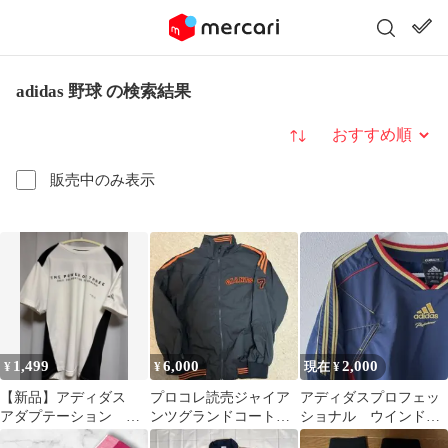
adidas 野球 の検索結果
並び替え
販売中のみ表示
1,499
6,000
2,000
¥
¥
現在 ¥
【新品】アディダス
プロコレ読売ジャイア
アディダスプロフェッ
アダプテーション ト
ンツグランドコート
ショナル ウインドブ
レーニングシャツ 山
二岡 ￼サイズL巨人
レーカー ピステ