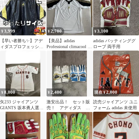
3,999
2,780
3,100
¥
¥
¥
【早い者勝ち✨】アデ
【美品】adidas
adidas バッティンググ
ィダスプロフェッショ
Professional climacool 半
ローブ 両手用
ナル メンズ 半袖 ジャ
袖
ケット L 黒
8,000
2,400
2,000
¥
¥
現在 ¥
矢233 ジャイアンツ
激安出品！ セット販
読売ジャイアンツ ユニ
GIANTS 坂本勇人選
売！ アディダス バ
フォーム adidas 未使用
手 レプリカユニフォ
ッティング手袋 SMサ
ーム
イズ