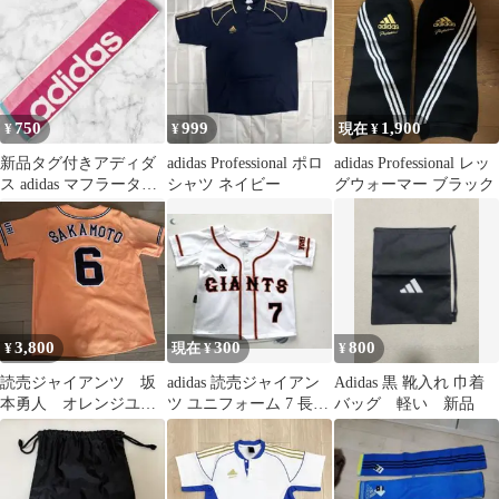
田哲人着用モデル
750
999
1,900
¥
¥
現在 ¥
新品タグ付きアディダ
adidas Professional ポロ
adidas Professional レッ
ス adidas マフラータオ
シャツ ネイビー
グウォーマー ブラック
ル スリムロングタオル
ピンク
3,800
300
800
¥
現在 ¥
¥
読売ジャイアンツ 坂
adidas 読売ジャイアン
Adidas 黒 靴入れ 巾着
本勇人 オレンジユニ
ツ ユニフォーム 7 長野
バッグ 軽い 新品
フォーム
久義 子供用 100