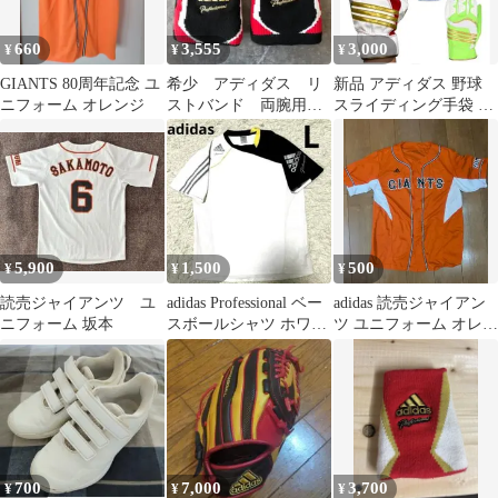
660
3,555
3,000
¥
¥
¥
GIANTS 80周年記念 ユ
希少 アディダス リ
新品 アディダス 野球
ニフォーム オレンジ
ストバンド 両腕用
スライディング手袋 走
西岡剛モデル 野球
塁用 グラブ 両手用
黒×金×赤×白 ロゴ
LBG704
5,900
1,500
500
¥
¥
¥
読売ジャイアンツ ユ
adidas Professional ベー
adidas 読売ジャイアン
ニフォーム 坂本
スボールシャツ ホワイ
ツ ユニフォーム オレン
ト/ブラックL
ジ L
700
7,000
3,700
¥
¥
¥