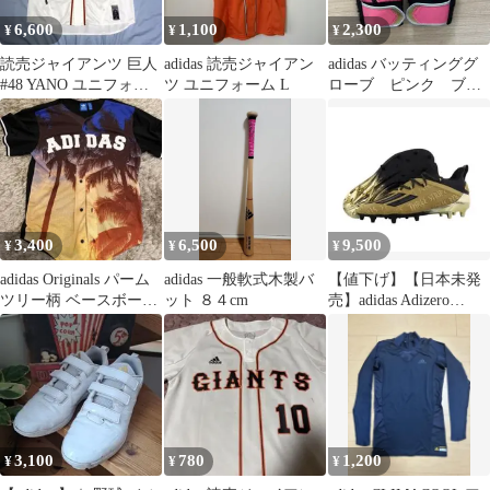
6,600
1,100
2,300
¥
¥
¥
読売ジャイアンツ 巨人
adidas 読売ジャイアン
adidas バッティンググ
#48 YANO ユニフォー
ツ ユニフォーム L
ローブ ピンク ブラ
ム adidas プロ野球
ック
3,400
6,500
9,500
¥
¥
¥
adidas Originals パーム
adidas 一般軟式木製バ
【値下げ】【日本未発
ツリー柄 ベースボール
ット ８４cm
売】adidas Adizero
シャツ
27.5cm
3,100
780
1,200
¥
¥
¥