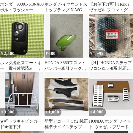
ホンダ 90001-S10-A00
ホンダ ハイマウントス
【お値下げ可】Honda
ボルトワッシャー 部
トップランプ N-WGN
ヴェゼル フロントグリ
品HONDA
N-VAN JF3 JJ1
ル 新車外し
2,500
680
1,999
¥
¥
¥
ホンダ純正スマートキ
HONDA S660フロント
【H】HONDAステップ
ー 電波確認済み
バンパー牽引フックカ
ワゴンRF3~8系 純正部
GB3-4 フリードスパイ
バー アクティブグリ
品 71109-S7S-Z00
ク
ーンパール
3,000
1,000
4,080
¥
¥
¥
★軽トラキャビンガー
新型アコード CY2 純正
HONDA ホンダ フィッ
ド★値下げ
標準サイドステップガ
ト ヴェゼル フリード
ーニッシュ 4枚
シャトル インサイト ペ