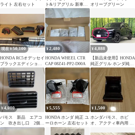
ライト 左右セット
ト&リアグリル 新車外
オリーブグリーン
し
50,100
2,480
4,888
現在 ¥
¥
¥
HONDA RC5オデッセイ
HONDA WHEEL CTR
【新品未使用】HONDA
ブラックエディション
CAP 08Z41-PP2-D00A
純正グリル ホンダ純正
テールランプ 左右4個
グリル
セット
4,000
5,555
1,500
¥
¥
¥
バモス 新品 エアコ
HONDA ホンダ 純正 ユ
ホンダバモス、ホビ
ン 吹き出し口 2個セ
ーロホーン 左右セット
オ、アクティ車内用 灰
ット ⑥
皿 アッシュトレイ ブラ
ック