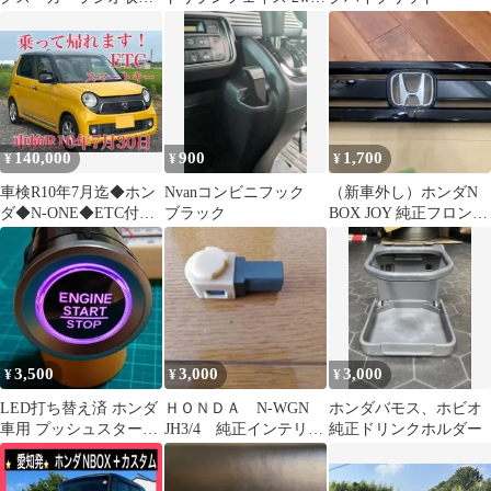
ボックス S84HONDA
トルクカム クラッチ
PP―T
140,000
900
1,700
¥
¥
¥
車検R10年7月迄◆ホン
Nvanコンビニフック
（新車外し）ホンダN
ダ◆N-ONE◆ETC付き
ブラック
BOX JOY 純正フロント
◆早い者勝ち！
グリル
3,500
3,000
3,000
¥
¥
¥
LED打ち替え済 ホンダ
ＨＯＮＤＡ N-WGN
ホンダバモス、ホビオ
車用 プッシュスタート
JH3/4 純正インテリア
純正ドリンクホルダー
スイッチ レインボー/ア
ライト
イスブルー