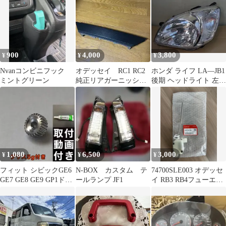
900
4,000
3,800
¥
¥
¥
Nvanコンビニフック
オデッセイ RC1 RC2
ホンダ ライフ LA―JB1
ミントグリーン
純正リアガーニッシ
後期 ヘッドライト 左 L
ュ カーボン仕様
のみ
1,080
6,500
3,000
¥
¥
¥
フィット シビックGE6
N-BOX カスタム テ
74700SLE003 オデッセ
GE7 GE8 GE9 GP1ドア
ールランプ JF1
イ RB3 RB4フューエ
ミラーギア グリス付
ル アクチュエーター