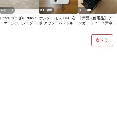
3,500
1,800
1,700
¥
¥
¥
Honda ヴェゼル huntパ
ホンダ バモス HM1 右
【新品未使用品】ウイ
ーケージフロントグリ
前 アウターハンドル
ンカー レバー／新車外
ル
し／ホンダ／HONDA／
純正品
次へ