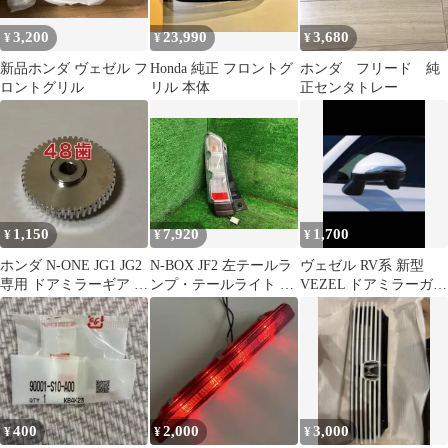
3,200
23,990
3,680
¥
¥
¥
新品ホンダ ヴェゼル フ
Honda 純正 フロントグ
ホンダ フリード 純
ロントグリル
リル 本体
正センタトレー
1,150
7,920
1,700
¥
¥
¥
ホンダ N-ONE JG1 JG2
N-BOX JF2 左テールラ
ヴェゼル RV系 新型
専用 ドアミラーギア 格
ンプ・テールライト G
VEZEL ドアミラーガー
納ミラーリペアギア
SSパッケージ 2トーン
ニッシュ
カラースタイル イチコ
D105 33551-TY0-N01
YR586P
400
2,000
3,000
¥
¥
¥