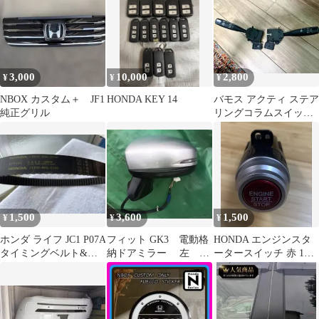
3,000
10,000
2,800
¥
¥
¥
NBOX カスタム＋ JF1
HONDA KEY 14
バモス アクティ ステア
純正グリル
リングコラムスイッチ
左右セット
1,500
3,600
1,500
¥
¥
¥
ホンダ ライフ JC1 P07A
フィット GK3 電動格
HONDA エンジンスタ
タイミングベルト&テ
納ドアミラー 左
ータースイッチ 赤 1カ
ンショナー KOYO 純正
NH700M
プラ9P