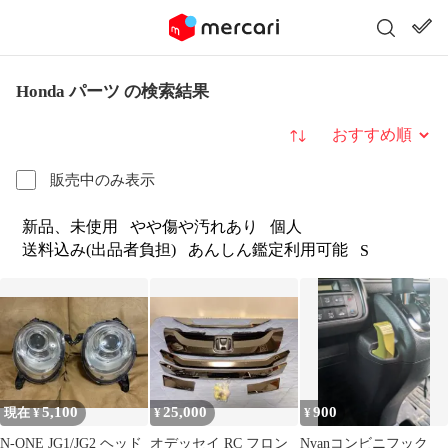
Honda パーツ の検索結果
並び替え
販売中のみ表示
新品、未使用
やや傷や汚れあり
個人
送料込み(出品者負担)
あんしん鑑定利用可能
S
5,100
25,000
900
現在 ¥
¥
¥
N-ONE JG1/JG2 ヘッド
オデッセイ RC フロン
Nvanコンビニフック