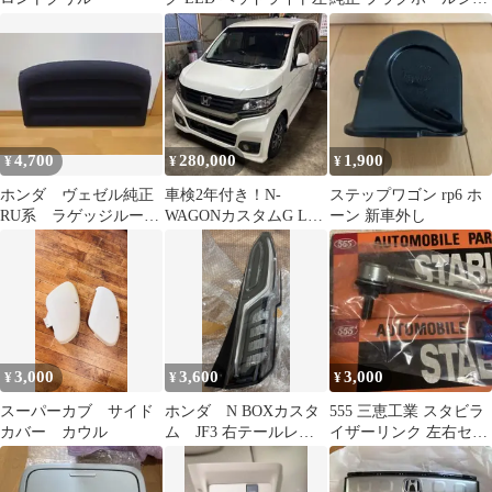
ル 4点 12342-PT2-000
4,700
280,000
1,900
¥
¥
¥
ホンダ ヴェゼル純正
車検2年付き！N-
ステップワゴン rp6 ホ
RU系 ラゲッジルーム
WAGONカスタムG Lパ
ーン 新車外し
ハードボード
ッケージ！整備仕上げ
後渡し！
3,000
3,600
3,000
¥
¥
¥
スーパーカブ サイド
ホンダ N BOXカスタ
555 三恵工業 スタビラ
カバー カウル
ム JF3 右テールレン
イザーリンク 左右セッ
ズ
ト 新品 ホンダ ヴェ
ゼル