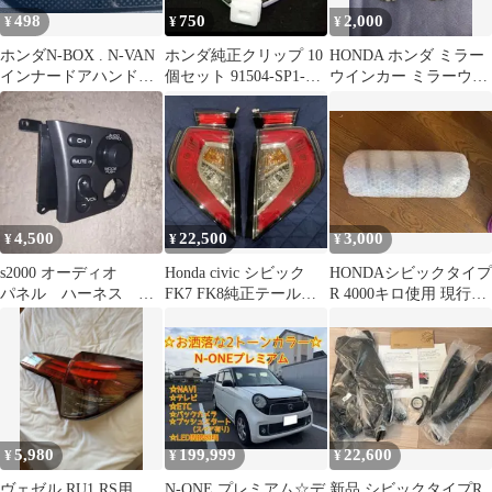
498
750
2,000
¥
¥
¥
ホンダN-BOX . N-VAN
ホンダ純正クリップ 10
HONDA ホンダ ミラー
インナードアハンドル
個セット 91504-SP1-
ウインカー ミラーウィ
ネジカバー キャップ
003
ンカー 純正
4,500
22,500
3,000
¥
¥
¥
s2000 オーディオ
Honda civic シビック
HONDAシビックタイプ
パネル ハーネス セ
FK7 FK8純正テールラ
R 4000キロ使用 現行FL
ット 部品 パーツ
ンプ 4個セット
用純正スプリング セッ
スイッチ
ト
5,980
199,999
22,600
¥
¥
¥
ヴェゼル RU1 RS用
N-ONE プレミアム☆デ
新品 シビックタイプR