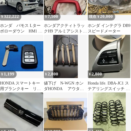
322,222
7,500
20,000
¥
¥
現在 ¥
ホンダ バモス Lター
ホンダアクティトラッ
ホンダ インテグラ DB9
ボローダウン HM1 軽
クH9 アルミアシストグ
スピードメーター
箱 軽ワゴン 大阪発
リップガーニッシュカ
バー赤
1,199
2,800
2,800
¥
¥
¥
HONDA スマートキー
値下げ N-WGN ホン
Honda life. DBA-JC1 ス
用ブランクキー リモ
ダHONDA アウター
テアリングスイッチ コ
コン・エントリー・物
ハンドル 4点セット
ントロール
理鍵
JH1