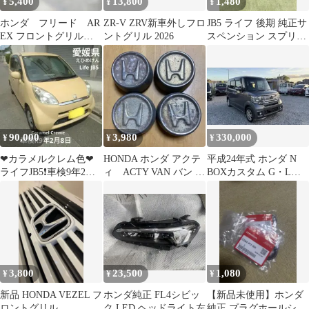
5,400
13,800
1,480
¥
¥
¥
ホンダ フリード AR
ZR-V ZRV新車外しフロ
JB5 ライフ 後期 純正サ
EX フロントグリル
ントグリル 2026
スペンション スプリン
初期新品取外し
グ 4本セット 新車外し
90,000
3,980
330,000
¥
¥
¥
❤カラメルクレム色❤
HONDA ホンダ アクテ
平成24年式 ホンダ N
ライフJB5❗車検9年2月8
ィ ACTY VAN バン 軽
BOXカスタム G・Lパ
日❗タイベル交換済❗即
トラ センターキャッ
ッケージ
乗りOK❗
プ
3,800
23,500
1,080
¥
¥
¥
新品 HONDA VEZEL フ
ホンダ純正 FL4シビッ
【新品未使用】ホンダ
ロントグリル
ク LED ヘッドライト左
純正 プラグホールシー