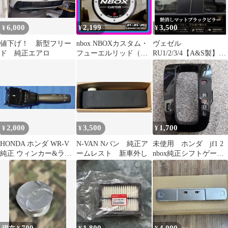
6,000
2,199
3,500
¥
¥
¥
値下げ！ 新型フリー
nbox NBOXカスタム・
ヴェゼル
ド 純正エアロ
フューエルリッド（給
RU1/2/3/4【A&S製】艶
油口）ステッカー
消しマットブラックピ
JF3・JF5
ラー 4枚セット
2,000
3,500
1,700
¥
¥
¥
HONDA ホンダ WR-V
N-VAN Nバン 純正ア
未使用 ホンダ jf1 2
純正 ウィンカー&ライ
ームレスト 新車外し
nbox純正シフトゲート
トスイッチレバー
パネル