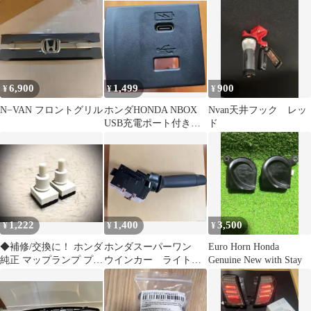
ダル
6,900
1,499
900
¥
¥
¥
N−VAN フロントグリル
ホンダHONDA NBOX
Nvan天井フック レッ
USB充電ポート付きデ
ド
バイス本体
1,222
1,400
3,500
¥
¥
¥
◆補修/交換に！ ホンダ
ホンダスーパーワン
Euro Horn Honda
純正 マップランプ プッ
ウインカー ライトス
Genuine New with Stay
シュスイッチ 2個 ルー
イッチ
ムライト