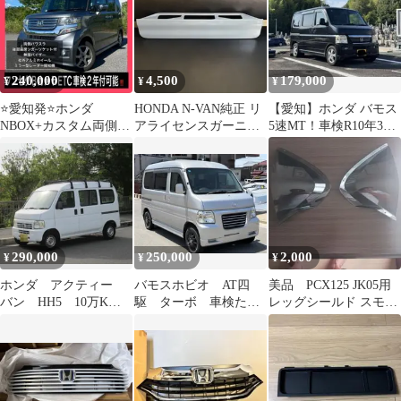
240,000
4,500
179,000
¥
¥
¥
⭐️愛知発⭐️ホンダ
HONDA N-VAN純正 リ
【愛知】ホンダ バモス
NBOX+カスタム両側パ
アライセンスガーニッ
5速MT！車検R10年3月
ワスラ車検2年付可能‼️
シュ ソニックグレーパ
179,000円！
ール
290,000
250,000
2,000
¥
¥
¥
ホンダ アクティー
バモスホビオ AT四
美品 PCX125 JK05用
バン HH5 10万K
駆 ターボ 車検たっ
レッグシールド スモー
走行小 車検長い 軽
ぷり程度良し お乗り
クスクリーン 左右セッ
バン キャリア付
帰りok 価格交渉可
ト