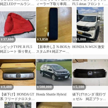
純正LEDテールランプ
ィーラー下取り車両☆
FL5 detan フロント・リ
右側セット【割れあ
お洒落な2トーンカラー
アスプリッター セット
り】
スタイル
37,600
3,850
95,000
¥
¥
¥
シビックTYPE.R FL5
【新車外し】N-BOXカ
HONDA N-WGN 激安
純正シート 張り替え用
スタムJF4 純正アーム
部品
レスト ホンダ純正
3,480
500,000
5,100
¥
¥
¥
【値下げ】HONDA GT
Honda Shuttle Hybrid
値下げ‼️ホンダ 現行ヴ
系 フリードクロスター
ェゼル 純正ブラック
純正 フロントグリル
グリル VEZEL E:HEV