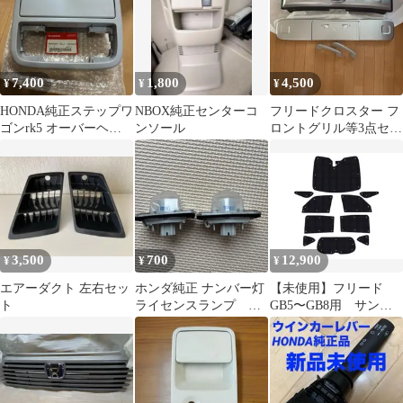
7,400
1,800
4,500
¥
¥
¥
HONDA純正ステップワ
NBOX純正センターコ
フリードクロスター フ
ゴンrk5 オーバーヘッ
ンソール
ロントグリル等3点セッ
ドコンソール ミラー付
ト
3,500
700
12,900
¥
¥
¥
エアーダクト 左右セッ
ホンダ純正 ナンバー灯
【未使用】フリード
ト
ライセンスランプ
GB5〜GB8用 サンシ
TF10 2個セット
ェード 全窓 10枚 フル
セット