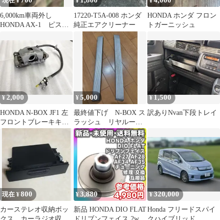
700
1,800
4,000
現在 ¥
¥
¥
6,000km車両外し
17220-T5A-008 ホンダ
HONDA ホンダ フロン
HONDA AX-1 ピスト
純正エアクリーナー
トガーニッシュ
ン
2,000
5,000
1,500
¥
¥
¥
HONDA N-BOX JF1 左
最終値下げ N-BOX ス
訳ありNvan下段トレイ
フロントブレーキキャ
ラッシュ リヤルー
リパー
フ サイドガーニッシ
ュ
800
3,880
320,000
現在 ¥
¥
¥
カーステレオ収納ボッ
新品 HONDA DIO FLAT
Honda フリードスパイ
クス カーラジオ収納
ドリブンフェイス 2way
クハイブリッド