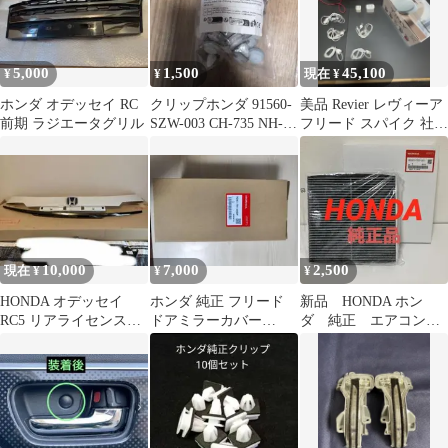
5,000
1,500
45,100
¥
¥
現在 ¥
ホンダ オデッセイ RC
クリップホンダ 91560-
美品 Revier レヴィーア
前期 ラジエータグリル
SZW-003 CH-735 NH-
フリード スパイク 社外
735
スモークテール おまけ
付
10,000
7,000
2,500
現在 ¥
¥
¥
HONDA オデッセイ
ホンダ 純正 フリード
新品 HONDA ホン
RC5 リアライセンスガ
ドアミラーカバー
ダ 純正 エアコンフ
ーニッシュ
76251 -TRT-003ZP未使
ィルター FIT フリー
用
ド