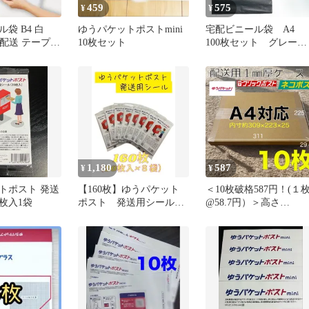
459
575
¥
¥
袋 B4 白
ゆうパケットポストmini
宅配ビニール袋 A4
包 配送 テープ付
10枚セット
100枚セット グレー
ト 宅急便
まとめ売り テープ付
き 大きめ 梱包資
封筒 OPP袋 メルカ
リ ネコポス ゆうパ
ットポスト 宅急便 
水 灰色
1,180
587
¥
¥
トポスト 発送
【160枚】ゆうパケット
＜10枚破格587円！(１
枚入1袋
ポスト 発送用シール
@58.7円）＞高さ
(20枚入×8袋）
30mm（3cm）対応 ヤ
コ型 A4 サイズ ネ
ポス ゆうパケット 
リックポスト ゆうパ
ットポスト 格安 発
用 段ボール ダンボー
ル 10枚