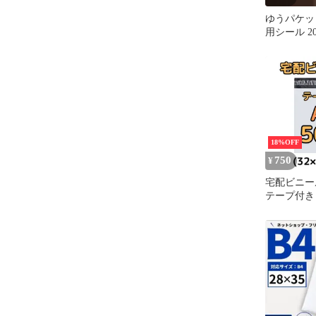
ゆうパケッ
用シール 2
ト
18%OFF
750
¥
宅配ビニール
テープ付き 
ワイト a3
クリックポ
ット ネコ