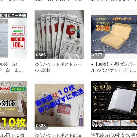
ミニ ポイン
け10枚 白 黒 選べる2カラ
テープ付きテープ付き 
！
ー テープ付き 梱包袋 宅
包袋 宅配用 宅急便 強
配用 宅急便 強粘着 フ
着 梱包資材 発送 透け
リマ 梱包 資材 発
い 防水 普通 郵便 クリ
送 透けない 防水 普
クポスト 封筒 フリマ 
通 郵便 クリックポス
急便 ネコポス 黒色 ブ
ト ゆうパケット ネッ
ック 安い 大量 100 ネッ
トショップ ブラック
トショップ
866
777
¥
¥
ル袋 A4
ゆうパケットポストシー
●【30枚】小型ダンボー
ット 白 まと
ル 120枚
ル ゆうパケット クリッ
ープ付き 大
クポスト対応
包資材 封筒
メルカリ ネコ
パケットポス
 防水
388
498
¥
¥
516円！(１枚
ゆうパケットポストmini
宅配袋 A4 30枚 防水 梱