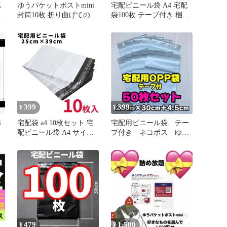
ス
ゆうパケットポストmini
宅配ビニール袋 A4 宅配
ポ
封筒10枚 折り曲げての発
袋100枚 テープ付き 梱包
送
送となります
袋宅配用 宅急便 強粘着
フリマ梱包資材発送 防水
ッ
普通郵便 クリックポスト
ゆうパケット ネットショ
ップ ブラック 黒
399
399
¥
¥
i
宅配袋 a4 10枚セット 宅
宅配用ビニール袋 テー
配ビニール袋 A4 サイズ
プ付き ネコポス ゆう
梱包用 袋 ビニール袋 宅
パケット OPP袋 梱包
配 袋 テープ付き 透けな
資材
い 中が見えない 薄手 軽
量 防水 宅配便 宅配便 メ
ール便 ネコポス クリッ
クポスト ゆうパケット
フリマ ポイント消化
MER0083
479
1,500
¥
¥