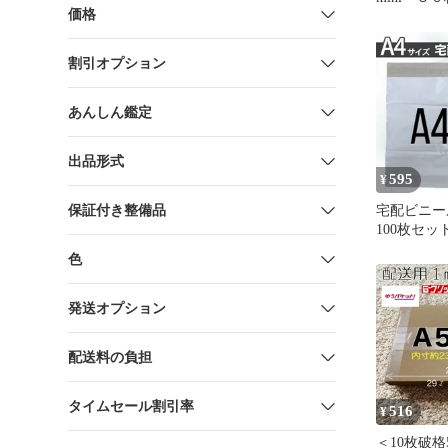
価格
ットポスト
ト消化にも
割引オプション
あんしん鑑定
出品形式
595
¥
保証付き整備品
宅配ビニー
100枚セ
め売り テ
色
きめ 梱
OPP袋 
ポス ゆう
発送オプション
ト 宅急便
配送料の負担
タイムセール割引率
516
¥
＜10枚破格