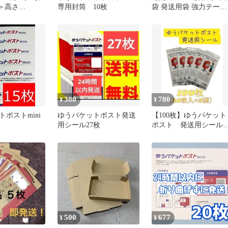
）＞高さ
専用封筒 10枚
袋 発送用袋 強力テープ
cm）対応 A5
付 24×30cm ゆうパケッ
応 ネコポス
ネコポス クリックポス
ト クリック
対応 60ミクロン
うパケットポ
 発送用 段ボ
ール 10枚
300
780
¥
¥
ポストmini
ゆうパケットポスト発送
【100枚】ゆうパケット
用シール27枚
ポスト 発送用シール
(20枚入×5袋）
500
677
¥
¥