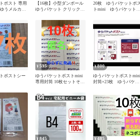
トポスト 専用
【16枚】小型ダンボール
20枚 ゆうパケットポ
うゆうメルカリ
ゆうパケット クリックポ
トmini ゆうパケット
箱 郵便 即発
スト対応
ストミニ 封筒 発
専用 ゆうパケット
mini ミニ ゆうパケ
ト
535
800
¥
¥
トポストシー
ゆうパケットポストmini
ゆうパケットポストmin
専用封筒 10枚セットその
封筒×23枚 ゆうパケッ
188
トポストシール8枚
845
485
¥
¥