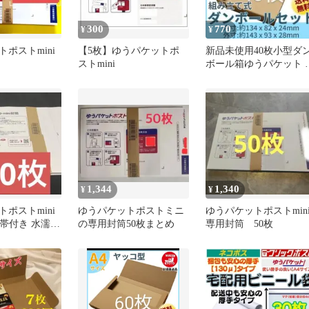
300
770
¥
¥
ポストmini
【5枚】ゆうパケットポ
新品未使用40枚小型ダ
ストmini
ボール箱ゆうパケット 
形外郵便(規格内 規格内
1,344
1,340
¥
¥
ポストmini
ゆうパケットポストミニ
ゆうパケットポストmin
枚 帯付き 水濡れ
の専用封筒50枚まとめ
専用封筒 50枚
ずに即日発送