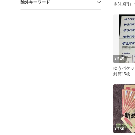
除外キーワード
＠51.6円
30mm（3
サイズ対
ゆうパケッ
ポスト ゆ
スト 格安
ール ダンボ
545
¥
ゆうパケット
封筒15枚
730
¥