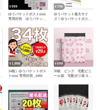
999
798
¥
¥
i
ゆうパケットポストmini
ゆうパケット最大サイ
専用封筒 ゆうパケット
ズ！ゆうパケットポスト
ポストミニ 封筒 20枚
に最適なA4ダンボール箱
10枚
1,000
699
¥
¥
m
34枚）ゆうパケットポス
30枚 ピンク 宅配ビニ
箱
トmini 専用封筒 _4466
ール袋 宅配ポリ袋 A4
サイズ 梱包 透けな
い 33cm*26cm フタ4cm
ワンタッチテープ 強力
テープ付き 封筒 梱包
用資材 ポリ袋 カラ
ー おしゃれ 厚手 軽
量 防水 クリックポス