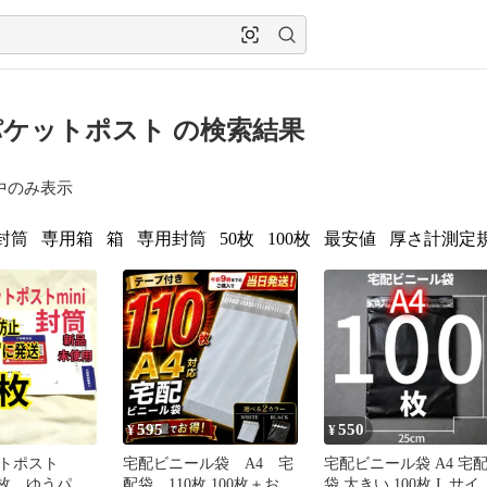
ケットポスト の検索結果
中のみ表示
封筒
専用箱
箱
専用封筒
50枚
100枚
最安値
厚さ計測定
595
550
¥
¥
トポスト
宅配ビニール袋 A4 宅
宅配ビニール袋 A4 宅配
０枚 ゆうパケ
配袋 110枚 100枚＋おま
袋 大きい 100枚 L サイ