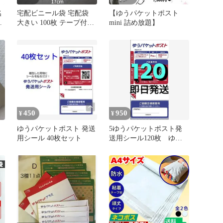
名
宅配ビニール袋 宅配袋
【ゆうパケットポスト
ス
大きい 100枚 テープ付き
mini 詰め放題】
4
テープ付き 梱包袋 宅配
用 宅急便 強粘着 梱包資
材 発送 透けない 防水 普
通 郵便 クリックポスト
封筒 フリマ 宅急便 ネコ
ポス 黒色 ブラック 安い
大量 100 ネットショップ
450
950
¥
¥
題
ゆうパケットポスト 発送
5ゆうパケットポスト発
用シール 40枚セット
送用シール120枚 ゆう
ゆうメルカリ便で発送