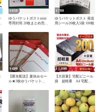
ト ネコポス ゆうパケ
ット メルカリ
650
780
¥
¥
ン
ゆうパケットポストmini
ゆうパケットポスト 発送
定
専用封筒 20枚まとめ売り
用シール20枚入5袋 100枚
｜匿名配送
400
1,080
¥
¥
i
【匿名配送】夏休みセー
【大容量】宅配ビニール
ル★3枚ゆうパケットプ
袋 超軽量 A4 宅配袋
ラス 専用箱 メルカリ
200枚 グレーブラック テ
ープ付き 梱包袋 宅配用
宅急便 強粘着 フリマ
梱包 資材 発送 透け
ない 防水 普通 郵
便 クリックポスト ゆ