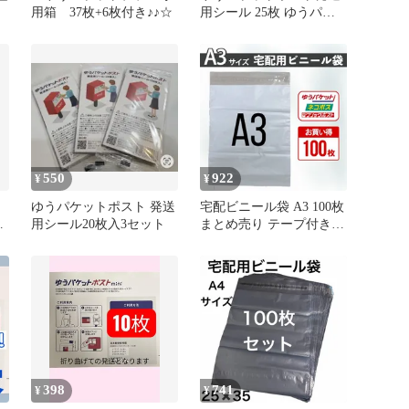
用箱 37枚+6枚付き♪♪☆
用シール 25枚 ゆうパケ
ト
ットポストシール
ト
550
922
¥
¥
ゆうパケットポスト 発送
宅配ビニール袋 A3 100枚
用シール20枚入3セット
まとめ売り テープ付き
白 大きめ 梱包資材 封筒
OPP袋 メルカリ便 ネコポ
ス ゆうパケットポスト
宅急便 防水
398
741
¥
¥