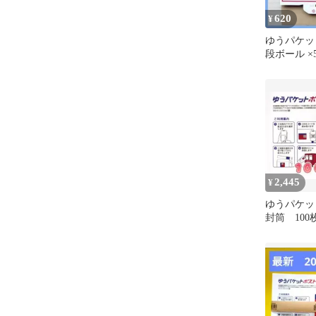
620
¥
ゆうパケッ
段ボール ×
2,445
¥
ゆうパケット
封筒 100