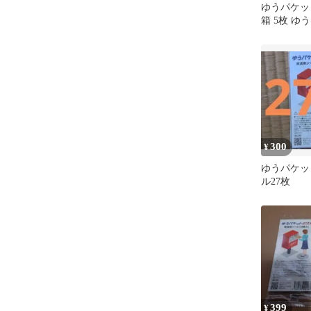
ゆうパケッ
箱 5枚 ゆ
便 梱包材 
送！
300
¥
ゆうパケッ
ル27枚
399
¥