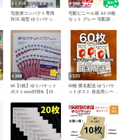
1,050
300
¥
¥
宅急便コンパクト専用
宅配ビニール袋 A4 10枚
BOX 箱型 ゆうパケット
セット グレー 宅配袋 梱
プラス専用箱 メルカリ公
包資材 テープ付き 強粘
材
式柄 D
着 発送用 封筒 防水 軽量
薄手 透けない 梱包袋 ポ
ケ
リ袋 メルカリ フリマ ネ
防
コポス クリックポスト
ゆうパケット ポスト投函
ネットショップ 配送用
郵送 梱包用品 業務用
300
555
¥
¥
枚
b0【1枚】ゆうパケット
60枚 匿名配送 ゆうパケ
ポストmini封筒&【18
ットポスト 発送用シール
ッ
枚】ゆうパケットポスト
24時間以内発送 シール
コ
シール
ク
ケ
送