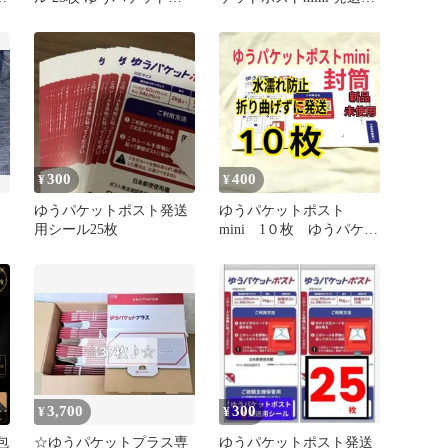
梱
ストmini封筒より大容
封筒 24時間以内発送
粘
量!!
な
ッ
宅
ラ
300
400
¥
¥
ゆうパケットポスト発送
ゆうパケットポスト
用シール25枚
mini 1０枚 ゆうパケッ
トポストミニ ポイント
消化にも！
3,700
300
¥
¥
包
☆ゆうパケットプラス専
ゆうパケットポスト発送