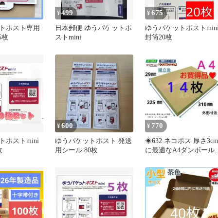
499
675
¥
¥
トポスト専用
日本郵便 ゆうパケットポ
ゆうパケットポストmin
5枚
ストmini
封筒20枚
600
770
¥
¥
ポストmini
ゆうパケットポスト 発送
◈632 ネコポス 厚さ3c
枚
用シール 80枚
に最適なA4ダンボール
１４枚セット