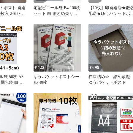
トポスト 発送
宅配ビニール袋 B4 100枚
【10枚】即発送◎★匿
0枚入 2個セッ
セット 白 まとめ売り テ
配送★ゆうパケットポ
ープ付き 大きめ 梱包資
ト mini ミニ 専用封筒-1
材 封筒 OPP袋 メルカリ
ネコポス ゆうパケットポ
スト 宅急便 防水
422
699
¥
¥
袋 50枚 A3
ゆうパケットポストシー
在庫詰め☆ 詰め放
梱包袋 白 ホ
ル 40枚
ゆうパケットポスト
 宅配用 宅急便
スト ユウパケ
ポス