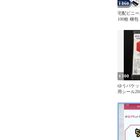
860
¥
宅配ビニール
100枚 梱
ゆうパケッ
300
¥
ゆうパケッ
用シール20