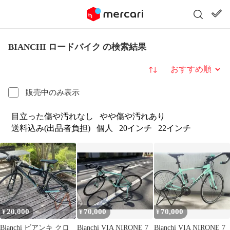
BIANCHI ロードバイク の検索結果
並び替え
販売中のみ表示
目立った傷や汚れなし
やや傷や汚れあり
送料込み(出品者負担)
個人
20インチ
22インチ
20,000
70,000
70,000
¥
¥
¥
Bianchi ビアンキ クロ
Bianchi VIA NIRONE 7
Bianchi VIA NIRONE 7