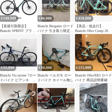
149,999
40,000
410,000
¥
¥
¥
【直接引取限定】
Bianchi Bergamo ロード
【美品・低走行】
Bianchi SPRINT ブラッ
バイク 引き取り限定ミ
Bianchi Oltre Comp 2026
ク 2020 44
ントグリーン
年モデル
53,800
34,444
215,000
¥
¥
¥
Bianchi Via nirone 7ロー
Bianchi ベルガモ ロー
Bianchi OltreXR3 ロード
ドバイク ビアンキ ビ
ドバイク ホイール無し
バイク 商品説明要確
アニローネ