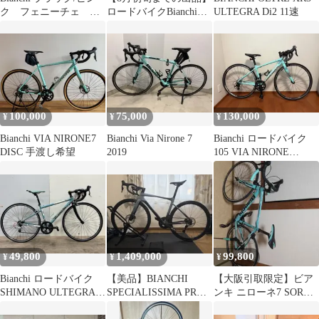
ク フェニーチェ プ
ロードバイクBianchi
ULTEGRA Di2 11速
ロ 47
Via NIRONE7 PRO
100,000
75,000
130,000
¥
¥
¥
Bianchi VIA NIRONE7
Bianchi Via Nirone 7
Bianchi ロードバイク
DISC 手渡し希望
2019
105 VIA NIRONE
41(150〜165)
49,800
1,409,000
99,800
¥
¥
¥
Bianchi ロードバイク
【美品】BIANCHI
【大阪引取限定】ビア
SHIMANO ULTEGRA
SPECIALISSIMA PRO
ンキ ニローネ7 SORA
カーボン
サイズ50
46サイズ 最終価格！