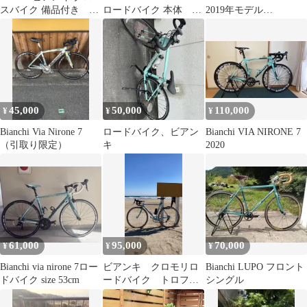
スバイク 備品付き
ロードバイク 本体 サ
2019年モデル
(ジャンク/現状品)
イズ50
SHIMANO105
45,000
50,000
110,000
¥
¥
¥
Bianchi Via Nirone 7
ロードバイク、ビアン
Bianchi VIA NIRONE 7
（引取り限定）
キ
2020
61,000
95,000
70,000
¥
¥
¥
Bianchi via nirone 7ロー
ビアンキ クロモリロ
Bianchi LUPO フロント
ドバイク size 53cm
ードバイク トロフェ
シングル
オ