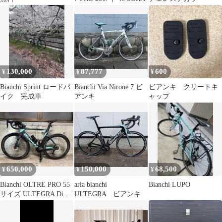
130,000
87,777
600
¥
¥
¥
Bianchi Sprint ロードバ
Bianchi Via Nirone 7 ビ
ビアンキ クリートキ
イク 完成車
アンキ
ャップ
650,000
150,000
68,500
¥
¥
¥
Bianchi OLTRE PRO 55
aria bianchi
Bianchi LUPO
サイズ ULTEGRA Di2
ULTEGRA ビアンキ
完成車