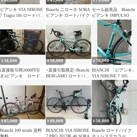
68,000
45,000
79,800
¥
¥
¥
ビアンキ VIA NIRONE
Bianchi ニローネ SORA
セール超美品 Bianchi
7 Tiagra 10s ロードバイ
ビアンキ ロードバイク
ビアンキ IMPULSO サ
ク
イズ44 10速105
36,666
58,000
70,000
¥
¥
¥
(直接取引時2000円引
<直接引取限定>Bianchi
BIANCHI 「ビアンキ」
き)ビアンキ ロードバ
BERGAMO ロードバイ
VIA NIRONE 7 105
イク
ク
2023年モデ…
85,000
88,000
50,000
¥
¥
¥
Bianchi 100 strade 送料
BIANCHI VIA NIRONE
Bianchi ロードバイク
無料
7 PRO 2017年 46 SORA
チェレステカラー