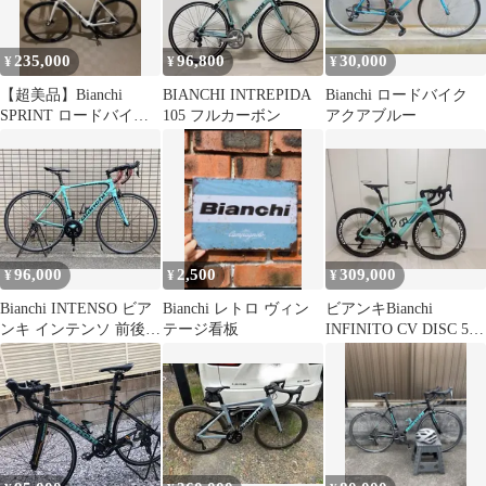
235,000
96,800
30,000
¥
¥
¥
【超美品】Bianchi
BIANCHI INTREPIDA
Bianchi ロードバイク
SPRINT ロードバイク
105 フルカーボン
アクアブルー
ホワイト
96,000
2,500
309,000
¥
¥
¥
Bianchi INTENSO ビア
Bianchi レトロ ヴィン
ビアンキBianchi
ンキ インテンソ 前後タ
テージ看板
INFINITO CV DISC 53
イヤ新品 カーボン
サイズ完成車