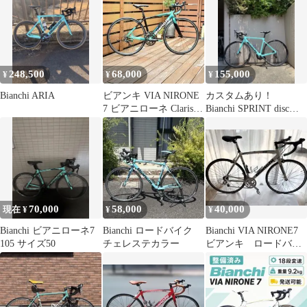
248,500
68,000
155,000
¥
¥
¥
Bianchi ARIA
ビアンキ VIA NIRONE
カスタムあり！
7 ビアニローネ Claris
Bianchi SPRINT disc
SIZE46
2022
70,000
58,000
40,000
現在 ¥
¥
¥
Bianchi ビアニローネ7
Bianchi ロードバイク
Bianchi VIA NIRONE7
105 サイズ50
チェレステカラー
ビアンキ ロードバイ
ク サイズ57手渡限定