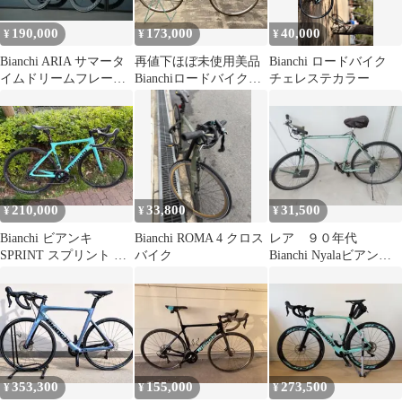
190,000
173,000
40,000
¥
¥
¥
Bianchi ARIA サマータ
再値下ほぼ未使用美品
Bianchi ロードバイク
イムドリームフレーム
Bianchiロードバイクク
チェレステカラー
セット
ロモリセルビーノセル
ビノビアンキ
210,000
33,800
31,500
¥
¥
¥
Bianchi ビアンキ
Bianchi ROMA 4 クロス
レア ９０年代
SPRINT スプリント チ
バイク
Bianchi Nyalaビアンキ
ェレステ 53 Zonda
レイアラ マウンテン
バイク
353,300
155,000
273,500
¥
¥
¥