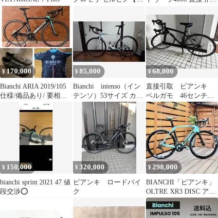
盤品】
限定
170,000
85,000
68,000
¥
¥
¥
Bianchi ARIA 2019/105
Bianchi intenso（イン
直接引取 ビアンキ
仕様/備品あり/ 要相
テンソ）53サイズ カー
ベルガモ 46センチ
談 車持参します
ボンロード105仕様
自転車 ロードバイ
ク BIANCHI
150,000
320,000
298,000
¥
¥
¥
bianchi sprint 2021 47 値
ビアンキ ロードバイ
BIANCHI「ビアンキ」
段交渉⭕️
ク
OLTRE XR3 DISC アル
テグラ SIZE55