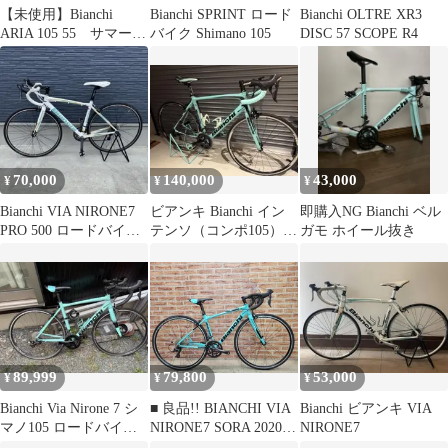
【未使用】Bianchi
Bianchi SPRINT ロード
Bianchi OLTRE XR3
ARIA 105 55 サマータ
バイク Shimano 105
DISC 57 SCOPE R4
イムドリーム
70,000
140,000
43,000
¥
¥
¥
Bianchi VIA NIRONE7
ビアンキ Bianchi イン
即購入NG Bianchi ベル
PRO 500 ロードバイク
テンソ（コンポ105）
ガモ ホイール抜き
ホワイト
（サイズ55）
89,999
79,800
53,000
¥
¥
¥
Bianchi Via Nirone 7 シ
■ 良品!! BIANCHI VIA
Bianchi ビアンキ VIA
マノ105 ロードバイク
NIRONE7 SORA 2020
NIRONE7
チェレステ
size:44 155-165cm ビア