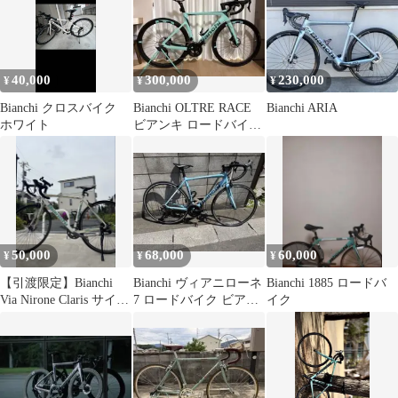
40,000
300,000
230,000
¥
¥
¥
Bianchi クロスバイク
Bianchi OLTRE RACE
Bianchi ARIA
ホワイト
ビアンキ ロードバイク
チェレステ
50,000
68,000
60,000
¥
¥
¥
【引渡限定】Bianchi
Bianchi ヴィアニローネ
Bianchi 1885 ロードバ
Via Nirone Claris サイズ
7 ロードバイク ビアン
イク
52
キ 105 r7000！