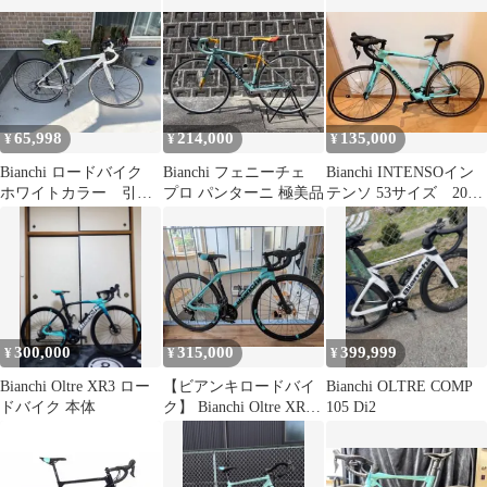
ンキ ヴィアニローネ ア
ルミ ロード シマノ ソ
ラ 2×9s 18段変速 チェ
レステ T-1275
65,998
214,000
135,000
¥
¥
¥
Bianchi ロードバイク
Bianchi フェニーチェ
Bianchi INTENSOイン
ホワイトカラー 引き
プロ パンターニ 極美品
テンソ 53サイズ 2020
取り限定
年
300,000
315,000
399,999
¥
¥
¥
Bianchi Oltre XR3 ロー
【ビアンキロードバイ
Bianchi OLTRE COMP
ドバイク 本体
ク】 Bianchi Oltre XR3
105 Di2
Disc 105