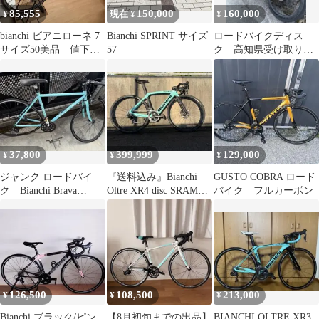
85,555
150,000
160,000
¥
現在 ¥
¥
bianchi ビアニローネ 7
Bianchi SPRINT サイズ
ロードバイクディス
サイズ50美品 値下げ
57
ク 高知県受け取りの
交渉可
み
37,800
399,999
129,000
¥
¥
¥
ジャンク ロードバイ
『送料込み』Bianchi
GUSTO COBRA ロード
ク Bianchi Brava
Oltre XR4 disc SRAM
バイク フルカーボン
SORA
RIVAL
126,500
108,500
213,000
¥
¥
¥
Bianchi ブラック/ピン
【8月初旬までの出品】
BIANCHI OLTRE XR3