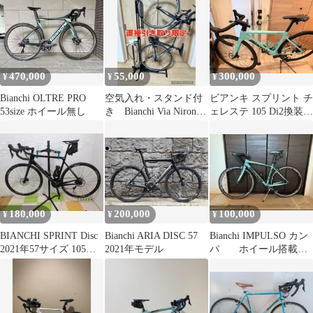
470,000
55,000
300,000
¥
¥
¥
Bianchi OLTRE PRO
空気入れ・スタンド付
ビアンキ スプリント チ
53size ホイール無し
き Bianchi Via Nirone 7
ェレステ 105 Di2換装
サイズ44
サイズ50 美品
180,000
200,000
100,000
¥
¥
¥
BIANCHI SPRINT Disc
Bianchi ARIA DISC 57
Bianchi IMPULSO カン
2021年57サイズ 105
2021年モデル
パ ホイール搭載
R7020
ロードバイク