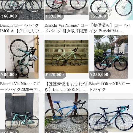
60,000
39,500
55,800
¥
¥
¥
Bianchi ロードバイク
Bianchi Via Nirone7 ロー
【整備済み】ロードバ
IMOLA 【クロモリフレ
ドバイク 引き取り限定
イク Bianchi Via
ーム】 オマケ有
NIRONE7 ビアニローネ
７
80,000
270,000
250,000
¥
¥
¥
Bianchi Via Nirone 7 ロ
【ほぼ未使用 おまけ付
Bianchi Oltre XR3 ロー
ードバイク2020モデ
き】Bianchi SPRINT +
ドバイク
ル 44サイズ
zipp303s