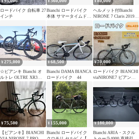
95,000
360,000
80,000
¥
¥
¥
ロードバイク 自転車 27
Bianchi ロードバイク
ヘルメット付Bianchi
インチ
本体 サマータイムドリ
NIRONE 7 Claris 2019
ーム
55サイズ
275,000
68,500
70,000
¥
¥
¥
☆ビアンキ Bianchi オ
Bianchi DAMA BIANCA
ロードバイク BIANCHI
ルトレ OLTRE XR3
ロードバイク 44
viaNIRONE7 ビアンキ
DISK☆カーボンホイル
700c
装着☆アルテグラ☆エ
アロカーボンハンドル
☆サイズ55☆エアロロ
ード☆
75,500
155,000
180,000
¥
¥
¥
【ビアンキ】BIANCHI
Bianchi ロードバイク
Bianchi ARIA・スクル
VIA NIRONE 7 PRO
クロモリ セルビノ【廃
トゥーラ4000 直接引取