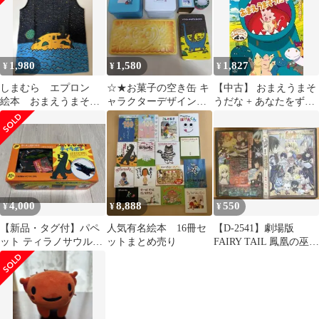
1,980
1,580
1,827
¥
¥
¥
しまむら エプロン
☆★お菓子の空き缶 キ
【中古】 おまえうまそ
絵本 おまえうまそう
ャラクターデザイン６
うだな + あなたをずっ
だな ブラック 保育
個セット★☆
とあいしてる (2巻セッ
士 実習
ト ) [レンタル落ち]
[DVD]
4,000
8,888
550
¥
¥
¥
【新品・タグ付】パペ
人気有名絵本 16冊セ
【D-2541】劇場版
ット ティラノサウルス
ットまとめ売り
FAIRY TAIL 鳳凰の巫女
ティラポン 宮西達也 ポ
【DVD】
プラ社