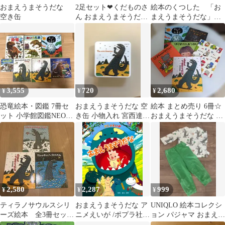
おまえうまそうだな
2足セット❤︎くだものさ
絵本のくつした 「お
空き缶
ん おまえうまそうだな
まえうまそうだな」
絵本の靴下 レディース
13-18
ソックス
3,555
720
2,680
¥
¥
¥
恐竜絵本・図鑑 7冊セ
おまえうまそうだな 空
絵本 まとめ売り 6冊☆
ット 小学館図鑑NEO
き缶 小物入れ 宮西達也
おまえうまそうだな つ
DVD付き おまえうまそ
絵本
まんないつまんない☆
うだな
極美品もあり！
2,580
2,287
999
¥
¥
¥
ティラノサウルスシリ
おまえうまそうだな ア
UNIQLO 絵本コレクシ
ーズ絵本 全3冊セッ
ニメえいが /ポプラ社/
ョン パジャマ おまえ
ト おまえうまそうだ
宮西達也（単行本（ソ
うまそうだな 90 宮西