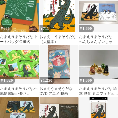
666
711
1,600
¥
¥
¥
おまえうまそうだな ト
おまえ うまそうだな
おまえうまそうだな
ートバッグ C 匿名 新
（大型本）
ぺんちゃんギンちゃん
品
おおきいのをつりたい
ね！絵本 ２冊セット
1,320
1,250
1,000
¥
¥
¥
おまえうまそうだな,生
おまえうまそうだな
おまえうまそうだな 絵
地幅105cm×長さ
DVD アニメ 映画
本 恐竜 ミニフィギュア
100cm、黄緑
5体セット