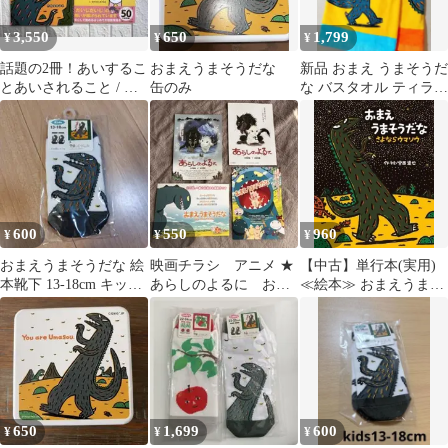
3,550
650
1,799
¥
¥
¥
話題の2冊！あいするこ
おまえうまそうだな
新品 おまえ うまそうだ
とあいされること / だ
缶のみ
な バスタオル ティラノ
いじだいじどーこだ？
サウルス 恐竜 絵本 宮
西達也、
600
550
960
¥
¥
¥
おまえうまそうだな 絵
映画チラシ アニメ ★
【中古】単行本(実用)
本靴下 13-18cm キッズ
あらしのよるに おま
≪絵本≫ おまえうまそ
靴下
えあうまそうだな ★
うだな さよならウマソ
追加チラシあり
ウ / 宮西達也
650
1,699
600
¥
¥
¥