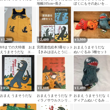
地幅105cm×長さ
ぼくにもそのあいをく
100cm、サックス
ださい ポプラ社 絵
本
1,200
2,400
3,999
¥
¥
¥
8/8までの大特価 おま
宮西達也絵本3冊セット
おまえうまそうだな
えうまそうだな エプ
【きみはほんとうにス
ぬいぐるみ 3種セット
ロン
テキだね/ヒヒヒヒヒう
まそう/他】
850
1,888
1,499
¥
¥
¥
おまえ うまそうだな
おまえうまそうだな テ
おまえ うまそうだな ミ
ィラノサウルスシリー
ディアムぬいぐるみ ハ
ズ クリアファイル
ート