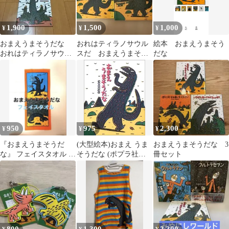
1,900
1,500
1,000
¥
¥
¥
おまえうまそうだな
おれはティラノサウル
絵本 おまえうまそう
おれはティラノサウル
スだ おまえうまそう
だな
スだ 宮西達也 3冊
だな
セット 絵本
950
975
2,300
¥
¥
¥
『おまえうまそうだ
(大型絵本)おまえ うま
おまえうまそうだな 3
な』 フェイスタオル 1
そうだな (ポプラ社の
冊セット
枚 新品・未使用
よみきかせ大型絵本)