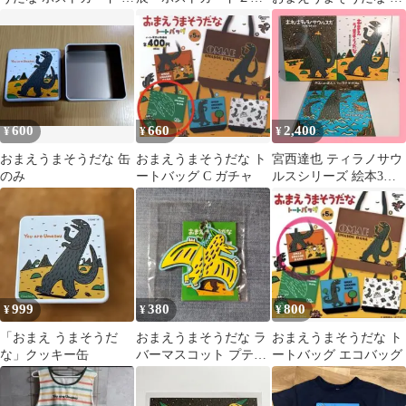
枚セット
セット
つまでもすきでいてく
れる？
600
660
2,400
¥
¥
¥
おまえうまそうだな 缶
おまえうまそうだな ト
宮西達也 ティラノサウ
のみ
ートバッグ C ガチャ
ルスシリーズ 絵本3冊
セット おまえうまそう
だな
999
380
800
¥
¥
¥
「おまえ うまそうだ
おまえうまそうだな ラ
おまえうまそうだな ト
な」クッキー缶
バーマスコット プテラ
ートバッグ エコバッグ
ノドン