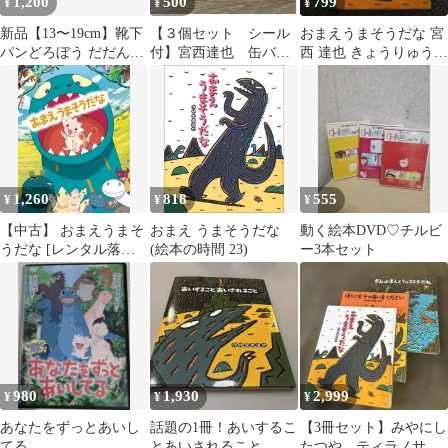
1,200
500
799
¥
¥
¥
新品【13〜19cm】靴下
【３個セット シール
おまえうまそうだな 宮
パンどろぼう だだんだ
付】宮西達也 缶バッ
西 達也 きょうりゅう
ん おまえうまそうだな
ジ ティラノがやって
ティラノサウルス
キッズ
くる スカイウォーク
1,260
818
555
¥
¥
¥
【中古】 おまえうまそ
おまえ うまそうだな
動く絵本DVD♡チルビ
うだな [レンタル落ち]
(絵本の時間 23)
ー3本セット
[DVD]
980
1,930
2,999
¥
¥
¥
あなたをずっとあいし
話題の1冊！あいするこ
【3冊セット】みやにし
てる
とあいされること 宮
たつや ティラノサウ