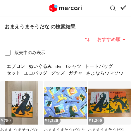
おまえうまそうだな の検索結果
並び替え
販売中のみ表示
エプロン
ぬいぐるみ
tシャツ
トートバッグ
dvd
セット
エコバッグ
グッズ
ガチャ
さよならウマソウ
780
1,320
1,200
¥
¥
¥
おまえ うまそうだな
おまえうまそうだな,生
おまえうまそうだな