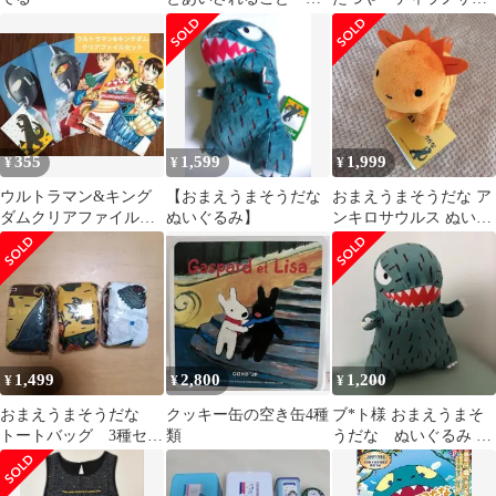
西達也
ルスシリーズ
355
1,599
1,999
¥
¥
¥
ウルトラマン&キング
【おまえうまそうだな
おまえうまそうだな ア
ダムクリアファイルセ
ぬいぐるみ】
ンキロサウルス ぬいぐ
ット
るみ
1,499
2,800
1,200
¥
¥
¥
おまえうまそうだな
クッキー缶の空き缶4種
ブ*ト様 おまえうまそ
トートバッグ 3種セッ
類
うだな ぬいぐるみ ポ
ト
プラ社