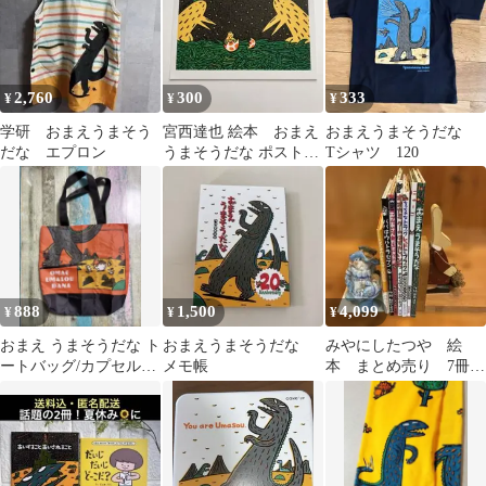
2,760
300
333
¥
¥
¥
学研 おまえうまそう
宮西達也 絵本 おまえ
おまえうまそうだな
だな エプロン
うまそうだな ポストカ
Tシャツ 120
ード
888
1,500
4,099
¥
¥
¥
おまえ うまそうだな ト
おまえうまそうだな
みやにしたつや 絵
ートバッグ/カプセルト
メモ帳
本 まとめ売り 7冊セ
イ/ガチャ/絵本/キャラ
ット おまえうまそうだ
クター
な 宮西達也