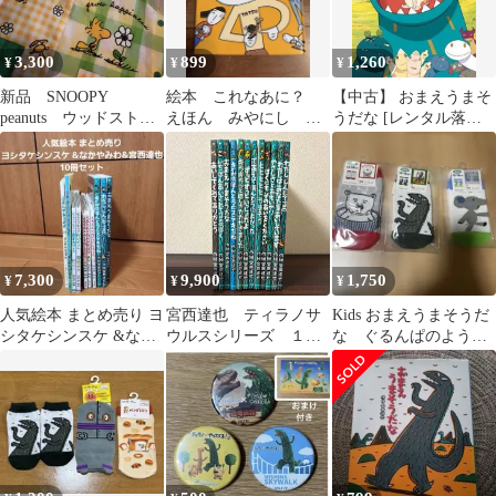
3,300
899
1,260
¥
¥
¥
新品 SNOOPY
絵本 これなあに？
【中古】 おまえうまそ
peanuts ウッドストッ
えほん みやにし た
うだな [レンタル落ち]
ク エプロン 割烹
つや
[DVD]
着 保育士
7,300
9,900
1,750
¥
¥
¥
人気絵本 まとめ売り ヨ
宮西達也 ティラノサ
Kids おまえうまそうだ
シタケシンスケ &なか
ウルスシリーズ １２
な ぐるんぱのようち
やみわ&宮西達也 10冊
冊セット
えん おいしそうなし
ろくま 靴下