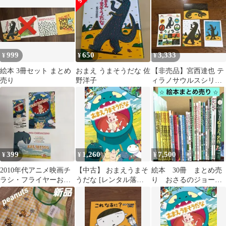
そうだな★3冊セット
999
650
3,333
¥
¥
¥
絵本 3冊セット まとめ
おまえ うまそうだな 佐
【非売品】宮西達也 テ
売り
野洋子
ィラノサウルスシリー
ズ ポストカード＆ステ
ッカー セット
399
1,260
7,500
¥
¥
¥
2010年代アニメ映画チ
【中古】 おまえうまそ
絵本 30冊 まとめ売
ラシ・フライヤーおま
うだな [レンタル落ち]
り おさるのジョー
えうまそうだな 3種
[DVD]
ジ おまえうまそうだ
な 福音館 人気作品