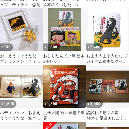
ャツ ティラノ 恐竜
絵本のくつした レデ
ィース キッズ 親子
ペア お揃い 靴下
740
1,000
2,400
¥
¥
¥
おまえうまそうだな
おしりたんてい等 絵本
おまえうまそうだな プ
プテラノドン ティラ
3冊セット
レミアム絵本型クッシ
ノサウルス ミニ額縁
ョン ティラノサウル
マグネット 絵本
ス恐竜ぬいぐるみ
1,600
1,800
3,000
¥
¥
¥
パディントン おまえ
別冊太陽 宮西達也の世
講談社の動く図鑑
うまそうだな 空き缶2
界
MOVE 昆虫★じごくの
点
そうべえ★おまえうま