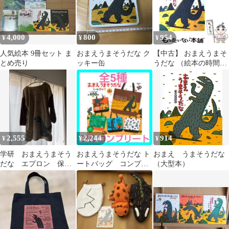
4,000
800
954
¥
¥
¥
人気絵本 9冊セット ま
おまえうまそうだな ク
【中古】 おまえうまそ
とめ売り
ッキー缶
うだな （絵本の時間）
/ 宮西 達也 / ポプラ社
2,555
2,244
914
¥
¥
¥
学研 おまえうまそう
おまえうまそうだな ト
おまえ うまそうだな
だな エプロン 保育
ートバッグ コンプ
（大型本）
士
セット ガチャ グッ
ズ 宮西達也 恐竜