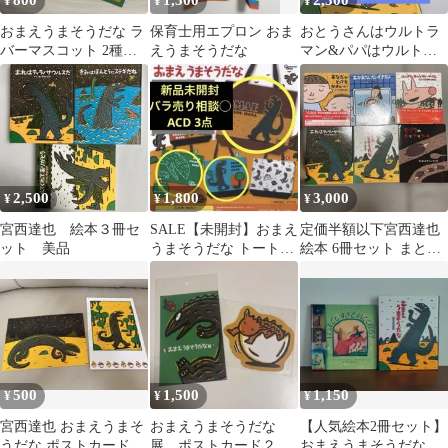
800
1,300
2,300
¥
¥
¥
おまえうまそうだな ラ
保育士用エプロン おま
おとうさんはウルトラ
バーマスコット 2種セ
えうまそうだな
マン&パパはウルトラ
ット
セブン&おまえうまそ
うだな セット
2,500
1,800
3,000
¥
¥
¥
宮西達也 絵本３冊セ
SALE【未開封】おまえ
定価半額以下宮西達也
ット 美品
うまそうだな トートバ
絵本 6冊セット まとめ
ッグ A C D ガチャガチ
売り
ャ
500
1,500
1,150
¥
¥
¥
宮西達也 おまえうまそ
おまえうまそうだな
【人気絵本2冊セット】
うだな ポストカード 2
展 ポストカード２枚
おまえうまそうだな い