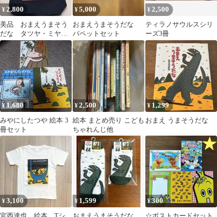
2,800
5,000
2,500
¥
¥
¥
美品 おまえうまそう
おまえうまそうだな
ティラノサウルスシリ
だな タツヤ・ミヤニ
パペットセット
ーズ3冊
シ トートバッグ 宮西
達也 ブラック
1,680
2,500
1,299
¥
¥
¥
みやにしたつや 絵本 3
絵本 まとめ売り こども
おまえ うまそうだな
冊セット
ちゃれんじ他
3,100
1,599
300
¥
¥
¥
宮西達也 絵本 Tシ
おまえうまそうだな
☆ポストカードセット