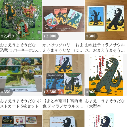
な 宮西達也
フトカバー））
達也
2,499
2,000
300
¥
¥
¥
おまえうまそうだな
かいけつゾロリ おま
おれはティラノサウル
恐竜 ラバーキーホルダ
えうまそうだな ぼく
ス、おまえうまそうだ
ー 3種セット 絵本
にもそのあいをくださ
な イラストポストカ
い 宮西達也
ード2枚セット
350
2,380
966
¥
¥
¥
おまえうまそうだな ポ
【まとめ割可】宮西達
おまえ うまそうだな
ストカード 5枚セット
也 ティラノサウルスシ
（大型本）
リーズ 絵本 3冊セット