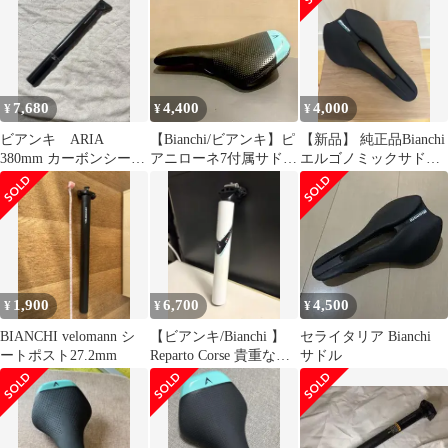
7,680
4,400
4,000
¥
¥
¥
ビアンキ ARIA
【Bianchi/ビアンキ】ピ
【新品】 純正品Bianchi
380mm カーボンシート
アニローネ7付属サドル
エルゴノミックサドル
ポスト レパルトコル
★
ブラック
サ
1,900
6,700
4,500
¥
¥
¥
BIANCHI velomann シ
【ビアンキ/Bianchi 】
セライタリア Bianchi
ートポスト27.2mm
Reparto Corse 貴重な白
サドル
シートポスト