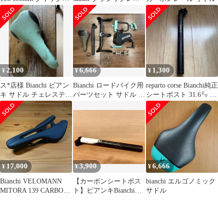
バー / バイチャリ宇都
ーサドル廃盤
宮店
2,100
6,666
1,300
¥
¥
¥
ス*店様 Bianchi ビアン
Bianchi ロードバイク用
reparto corse Bianchi純正
キ サドル チェレステカ
パーツセット サドル バ
シートポスト 31.6㍉ ア
ラー ミニベロ 純
ッグ 鍵
ルミ製
正 取
17,000
3,900
6,666
¥
¥
¥
Bianchi VELOMANN
【カーボンシートポス
bianchi エルゴノミック
MITORA 139 CARBON
ト】ビアンキBianchiチ
サドル
サドル
ェレステ31.6◆