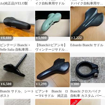
ル(純正品)VELO製
イク自転車用サドル
ドバイク自転車用サド
ル 黒 水色
6,666
5,900
2,222
¥
¥
¥
ビンテージ Bianchi ×
【Bianchi/rビアンキ】
Edoardo Bianchi サドル
Selle Italia 自転車用サ
ヴィンテージサドル◆
ドル
チェレステvelo製
6,500
1,299
300
¥
¥
¥
Bianchi サドル、シート
ビアンキ Bianchi ロ
Bianchi クロスバイク
ポスト
ーマ4 サドル 純正品
自転車 カスタム パーツ
シートクランプ