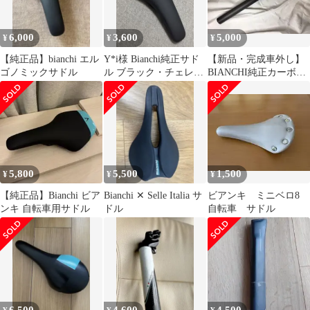
6,000
3,600
5,000
¥
¥
¥
【純正品】bianchi エル
Y*i様 Bianchi純正サド
【新品・完成車外し】
ゴノミックサドル
ル ブラック・チェレス
BIANCHI純正カーボン
テ
シートピラー
(VELOMANN)
5,800
5,500
1,500
¥
¥
¥
【純正品】Bianchi ビア
Bianchi ✕ Selle Italia サ
ビアンキ ミニベロ8
ンキ 自転車用サドル
ドル
自転車 サドル