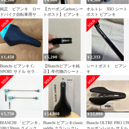
6,500
4,600
4,500
¥
¥
¥
純正 ビアンキ ロー
【カーボンCarbonシー
オルトレ XR3 シート
ドバイク自転車用サド
トポスト】ビアンキ
ポスト ビアンキ
ル
Bianchi◆黒×白×チェレ
ステ
1,450
5,200
2,333
¥
¥
¥
Bianchi ビアンキ C-
【Bianchiビアンキ純
シートポスト ビアン
SPORT サドル セラロ
正】年代物のシートポ
キ
イヤル 純正
ストクランプ27.2mm用
5,750
14,000
12,000
¥
¥
¥
BIANCHI 「ビアンキ」
Bianchi ビアンキclassic
Bianchi OLTRE PRO 139
100/130mm クイックレ
saddle クラシックレザ
カーボンレール サドル