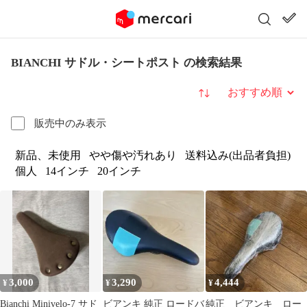
BIANCHI サドル・シートポスト の検索結果
並び替え
販売中のみ表示
新品、未使用
やや傷や汚れあり
送料込み(出品者負担)
個人
14インチ
20インチ
3,000
3,290
4,444
¥
¥
¥
Bianchi Minivelo-7 サド
ビアンキ 純正 ロードバ
純正 ビアンキ ロー