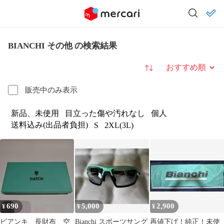
BIANCHI その他 の検索結果
並び替え
販売中のみ表示
新品、未使用
目立った傷や汚れなし
個人
送料込み(出品者負担)
S
2XL(3L)
690
5,000
2,900
¥
¥
¥
ビアンキ 長財布 空
Bianchi スポーツサング
再値下げ！純正！未使