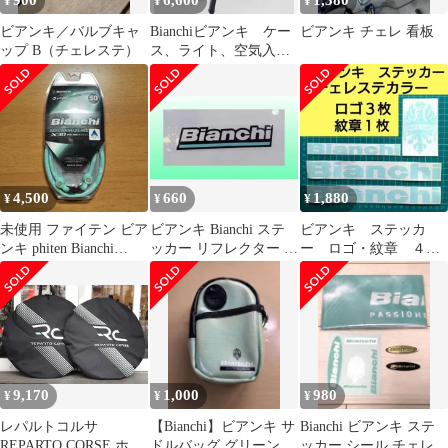
900
6,600
1,380
¥
¥
¥
ビアンキ／バルブキャ
Bianchiビアンキ ケー
ビアンキ チェレ 看板
ップ B（チェレステ）
ス、ライト、空気入れ
セット
4,500
660
1,880
¥
¥
¥
未使用 ファイテン ビア
ビアンキ Bianchi ステ
ビアンキ ステッカ
ンキ phiten Bianchi
ッカー リフレクター 反
ー ロゴ・紋章 ４
RAKUW
射材
枚 チェレステカラ
ー 切文字ステッカー
9,170
1,000
980
¥
¥
¥
レパルトコルサ
【Bianchi】ビアンキ サ
Bianchi ビアンキ ステ
REPARTO CORSE ホイ
ドルバッグ グリーン 使
ッカー シール チェレス