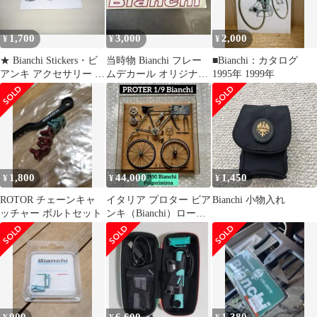
1,700
3,000
2,000
¥
¥
¥
★ Bianchi Stickers・ビ
当時物 Bianchi フレー
■Bianchi：カタログ
アンキ アクセサリー ス
ムデカール オリジナル
1995年 1999年
テッカー ④ ★
ヴィンテージ ロードバ
イク
1,800
44,000
1,450
¥
¥
¥
ROTOR チェーンキャ
イタリア プロター ビア
Bianchi 小物入れ
ッチャー ボルトセット
ンキ（Bianchi）ロード
1/9モデル インテリア