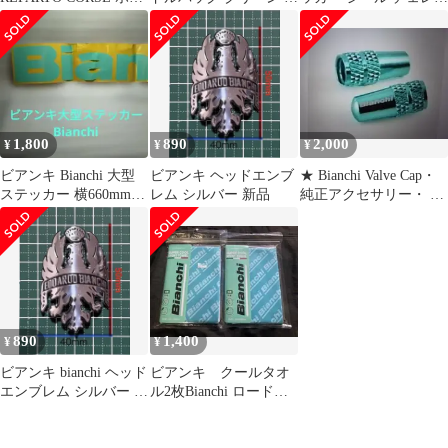
ールバッグ 【横浜店】
用感あり
テ バナー 生地 セット
1,800
890
2,000
¥
¥
¥
ビアンキ Bianchi 大型
ビアンキ ヘッドエンブ
★ Bianchi Valve Cap・
ステッカー 横660mm
レム シルバー 新品
純正アクセサリー・ バ
縦100mm
ルブキャップ ★
890
1,400
¥
¥
ビアンキ bianchi ヘッド
ビアンキ クールタオ
エンブレム シルバー 新
ル2枚Bianchi ロードバ
品
イク 自転車 サイク
リング