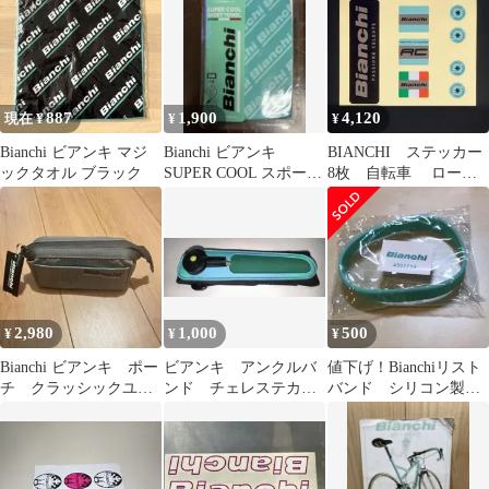
887
1,900
4,120
現在 ¥
¥
¥
Bianchi ビアンキ マジ
Bianchi ビアンキ
BIANCHI ステッカー
ックタオル ブラック
SUPER COOL スポーツ
8枚 自転車 ロード
タオル未使用 未開封
バイク ビアンキ シ
ール パーツ
2,980
1,000
500
¥
¥
¥
Bianchi ビアンキ ポー
ビアンキ アンクルバ
値下げ！Bianchiリスト
チ クラッシックユー
ンド チェレステカラ
バンド シリコン製
ティリティポーチ
ー
ミントグリーン