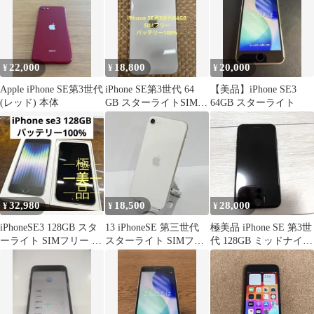
22,000
18,800
20,000
¥
¥
¥
Apple iPhone SE第3世代
iPhone SE第3世代 64
【美品】iPhone SE3
(レッド) 本体
GB スターライトSIMフ
64GB スターライト
リー【3748】
32,980
18,500
28,000
¥
¥
¥
iPhoneSE3 128GB スタ
13 iPhoneSE 第三世代
極美品 iPhone SE 第3世
ーライト SIMフリー バ
スターライト SIMフリ
代 128GB ミッドナイト
ッテリー100%
ー 画面傷なし
SIMフリー