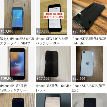
ワイト 83%
13,000
23,000
23,400
¥
¥
¥
訳ありiPhoneSE3 64GB
iPhone SE3 64GB 純正
iPhoneSE第3世代128GB
スターライト SIMフリ
バッテリー99%
midnight
ー 国内版
30,000
17,500
23,500
¥
¥
¥
iPhone SE 第3世代
iPhone 第3世代 64GB /
iPhone SE 3 64GB(第三
128GB SIMフリー
レッド
世代)