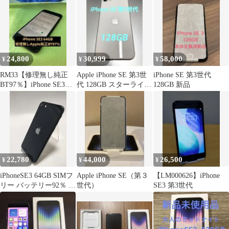
24,800
30,999
58,000
¥
¥
¥
RM33【修理無し純正
Apple iPhone SE 第3世
iPhone SE 第3世代
BT97％】iPhone SE3
代 128GB スターライト
128GB 新品
64GB
SIMフリー
22,780
44,000
26,500
¥
¥
¥
iPhoneSE3 64GB SIMフ
Apple iPhone SE（第３
【LM000626】iPhone
リー バッテリー92％ 整
世代）
SE3 第3世代
備保証付き 本体 中古
ミッドナイト やや傷や
汚れあり