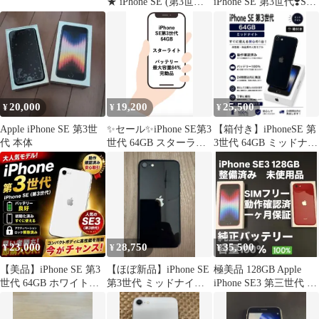
★ iPhone SE (第3世代)
iPhone SE 第3世代❣️SIM
（PRODUCT)RED
フリー
128GB
20,000
19,200
25,500
¥
¥
¥
Apple iPhone SE 第3世
✨セール✨iPhone SE第3
【箱付き】iPhoneSE 第
代 本体
世代 64GB スターライ
3世代 64GB ミッドナイ
ト SIMフリー 動作確認
ト バッテリー100%
済み
IMEI358974864073006
23,000
28,750
35,500
¥
¥
¥
【美品】iPhone SE 第3
【ほぼ新品】iPhone SE
極美品 128GB Apple
世代 64GB ホワイト
第3世代 ミッドナイト
iPhone SE3 第三世代 日
SIMフリー 99％
SIMフリー
本版 3866