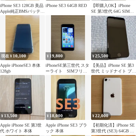
iPhone SE3 128GB 美品
iPhone SE3 64GB RED
【即購入OK】iPhone
Apple純正BMSバッテリ
SE 第3世代 64G SIMフ
ー100%
リー【美品】
10,100
19,800
25,500
現在 ¥
¥
¥
Apple iPhoneSE3 本体
iPhoneSE第三世代 スタ
【美品】iPhone SE 第3
128gb
ーライト SIMフリー
世代 ミッドナイト ブラ
64GB S
ック本体 ケース付き
13,500
18,000
22,000
¥
¥
¥
Apple iPhone SE 第3世
Apple iPhone SE3 ブラ
【初期化済】iPhone SE
代 ホワイト 本体
ック 本体
第3世代 (SE3) 64GB ホ