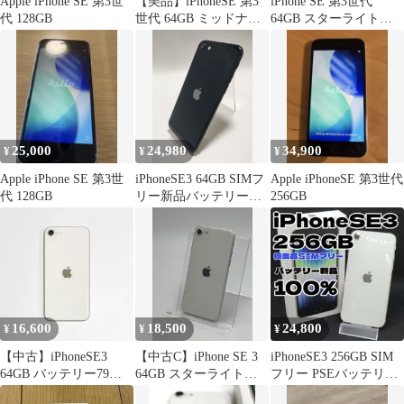
Apple iPhone SE 第3世
【美品】iPhoneSE 第3
iPhone SE 第3世代
代 128GB
世代 64GB ミッドナイ
64GB スターライト
ト SIMフリー
SIMフリー 箱付
25,000
24,980
34,900
¥
¥
¥
Apple iPhone SE 第3世
iPhoneSE3 64GB SIMフ
Apple iPhoneSE 第3世代
代 128GB
リー新品バッテリー
256GB
100％ 整備保証付き 本
体 中古 ミッドナイト
目立った傷や汚れなし
【335】
16,600
18,500
24,800
¥
¥
¥
【中古】iPhoneSE3
【中古C】iPhone SE 3
iPhoneSE3 256GB SIM
64GB バッテリー79％
64GB スターライト
フリー PSEバッテリー
(劣化) スターライト
SIMフリー 白ロム
新品 ジャンク