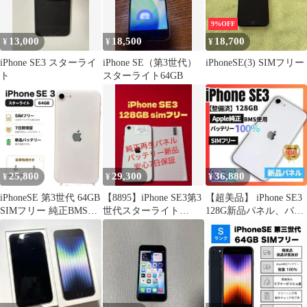
9%OFF
13,000
18,500
18,700
¥
¥
¥
iPhone SE3 スターライ
iPhone SE（第3世代）
iPhoneSE(3) SIMフリー
ト
スターライト64GB
25,800
29,300
36,880
¥
¥
¥
iPhoneSE 第3世代 64GB
【8895】iPhone SE3第3
【超美品】 iPhone SE3
SIMフリー 純正BMS使
世代スターライト
128G新品パネル、バッ
用バッテリー
128GB simフリー
テリー純正SIMフリー