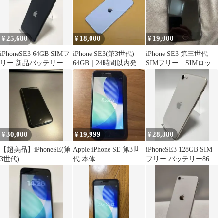
25,680
18,000
19,000
¥
¥
¥
iPhoneSE3 64GB SIMフ
iPhone SE3(第3世代)
iPhone SE3 第三世代
リー 新品バッテリー
64GB｜24時間以内発送
SIMフリー SIMロック
100％ 整備保証付き 本
#933
なし
体 中古 ミッドナイト
目立った傷や汚れなし
【352】
30,000
19,999
28,880
¥
¥
¥
【超美品】iPhoneSE(第
Apple iPhone SE 第3世
iPhoneSE3 128GB SIM
3世代)
代 本体
フリー バッテリー86％
整備保証付き 本体 中古
スターライト やや傷や
汚れあり