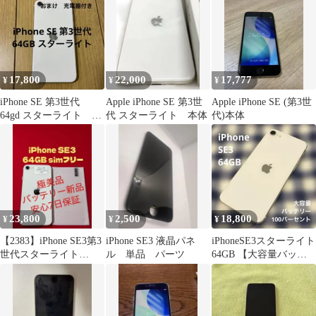
docomo 本体 iPhoneSE
第3世代 [1852]
17,800
22,000
17,777
¥
¥
¥
iPhone SE 第3世代
Apple iPhone SE 第3世
Apple iPhone SE (第3世
64gd スターライト
代 スターライト 本体
代)本体
白 中古 充電器おま
け
23,800
2,500
18,800
¥
¥
¥
【2383】iPhone SE3第3
iPhone SE3 液晶パネ
iPhoneSE3スターライト
世代スターライト
ル 単品 パーツ
64GB 【大容量バッテ
64GB simフリー
リー新品・他訳あり】⁠