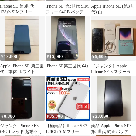
iPhone SE 第3世代
iPhone SE 第3世代 SIM
Apple iPhone SE (第3世
128gb SIMフリー
フリー 64GB バッテリ
代) 白
ー100%
19,800
15,000
9,800
¥
¥
¥
Apple iPhone SE 第三世
iPhone SE第三世代 64g
［ジャンク］Apple
代 本体 ホワイト
iPhone SE 3 スターライ
ト 本体 箱・付属品
8,880
35,800
23,000
¥
¥
¥
ジャンク iPhone SE3
【極美品】iPhone SE3
美品 Apple iPhoneSE3
64GB レッド 起動不可
128GB SIMフリー 純
第3世代 純正バッテリ