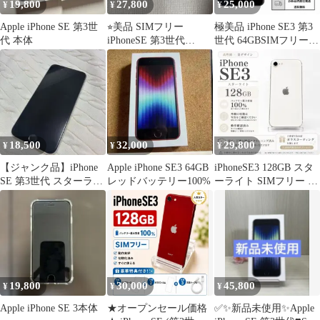
19,800
27,800
25,000
¥
¥
¥
Apple iPhone SE 第3世
⭐︎美品 SIMフリー
極美品 iPhone SE3 第3
代 本体
iPhoneSE 第3世代
世代 64GBSIMフリーバ
128GB バッテリー100%
ッテリー100%黒
18,500
32,000
29,800
¥
¥
¥
【ジャンク品】iPhone
Apple iPhone SE3 64GB
iPhoneSE3 128GB スタ
SE 第3世代 スターライ
レッドバッテリー100%
ーライト SIMフリー バ
ト 本体
ッテリー100%
19,800
30,000
45,800
¥
¥
¥
Apple iPhone SE 3本体
★オープンセール価格
✅✨新品未使用✨Apple