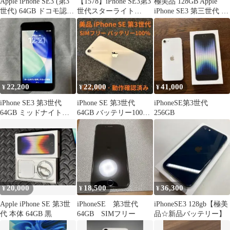
Apple iPhone SE3 (第3
【1578】iPhone SE3第3
極美品 128GB Apple
世代) 64GB ドコモ認定
世代スターライト
iPhone SE3 第三世代 日
リユース品
64GB simフリー
本版 8365
22,200
22,000
41,000
¥
¥
¥
iPhone SE3 第3世代
iPhone SE 第3世代
iPhoneSE第3世代
64GB ミッドナイト
64GB バッテリー100％
256GB
SIMフリー 美品
SIMフリー 美品
20,000
18,500
36,300
¥
¥
¥
Apple iPhone SE 第3世
iPhoneSE 第3世代
iPhoneSE3 128gb【極美
代 本体 64GB 黒
64GB SIMフリー
品☆新品バッテリー】