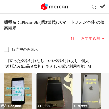
機種名：iPhone SE (第3世代) スマートフォン本体 の検
索結果
並び替え
販売中のみ表示
目立った傷や汚れなし
やや傷や汚れあり
個人
送料込み(出品者負担)
あんしん鑑定利用可能
M
22,000
15,000
19,999
現在 ¥
¥
¥