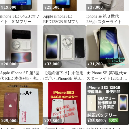
19,000
29,500
37,000
¥
¥
¥
iPhone SE3 64GB ホワ
Apple iPhoneSE3
iphone se 第３世代
イト SIMフリー
RED128GB SIMフリー
256gb スターライト
K2062
85%
20,000
33,000
31,200
¥
¥
¥
Apple iPhone SE 第3世
【最終値下げ】未使用
★iPhone SE 第3世代★
代 RED 本体+箱・充電
に近い iPhoneSE 第3世
スターライト128GB バ
ケーブル付
代 64GB スターライト
ッテリー100%
25,000
22,800
35,500
¥
¥
¥