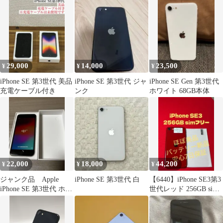
正新品バッテリー
ー86％
29,000
14,000
23,500
¥
¥
¥
iPhone SE 第3世代 美品
iPhone SE 第3世代 ジャ
iPhone SE Gen 第3世代
充電ケーブル付き
ンク
ホワイト 68GB本体
22,000
18,000
44,200
¥
¥
¥
ジャンク品 Apple
iPhone SE 第3世代 白
【6440】iPhone SE3第3
iPhone SE 第3世代 ホワ
世代レッド 256GB sim
イト 128GB
フリー